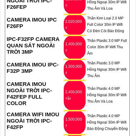
NGOÀI TRỜI IPC-
Hồng Ngoại 30m IP Wifi
₫
F26FEP
Thu Âm Và Loa
Thân Kim Loại 2.0 MP
CAMERA IMOU IPC
2,020,000
Full Color 30m IP Wifi
F26FP
₫
Có Đèn Còi Báo Động
IPC-F32FP CAMERA
Thân Plastic 3.0 MP Full
1,400,000
QUAN SÁT NGOÀI
Color 30m IP Wifi Thu
₫
TRỜI 3MP
Âm
'
Thân Plastic 3.0 MP
CAMERA IMOU IPC-
1,300,000
Hồng Ngoại 30m IP Wifi
F32P 3MP
₫
Thu Âm
CAMERA IMOU
Thân Plastic 4.0 MP
NGOÀI TRỜI IPC-
2,400,000
Hồng Ngoại 30m IP Wifi
F42FEP FULL
₫👍
Thu Âm Và Loa
COLOR
CAMERA WIFI IMOU
Thân Plastic 4.0 MP
1,500,000
NGOÀI TRỜI IPC-
Hồng Ngoại 30m IP Wifi
₫
F42FP
Báo Động Chuyển Động