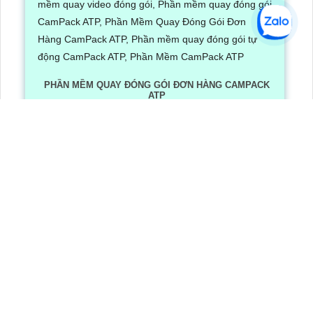
PHẦN MỀM QUAY ĐÓNG GÓI ĐƠN HÀNG CAMPACK
ATP
Lần xem: 1265
6/30/2026 3:16:12 PM
Phần Mềm Quay Đóng Gói Đơn Hàng CamPack ATP là
phần mềm có tích hợp công nghệ Ai nhận diện và dọc
mã QR/ bar code khi camera quay được mã vận đơn
LẮP CAMERA QUẬN 8
Camera Văn Phòng
Camera Gia Đình
Camera Cửa Hàng
Camera Nhà Xưởng
CÔNG TY TNHH TM-DV AN THÀNH PHÁT