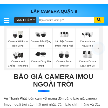
LẮP CAMERA QUẬN 8
SẢN PHẨM
BÁO
GIÁ
TRỌN
GÓI
Lắp Đặt Camera
Camera Wifi Imou
Camera Báo Động
Camera Imou
Imou Trong Nhà
Báo Động
Imou
Nhụa Nhẹ
SẢN
Camera Wifi
Camera Dùng Pin
Camera Zoom
Camera Dahua
Chống Trộm Imou
Imou
Uniview
Xoay 360 Độ
PHẨM
BÁO GIÁ CAMERA IMOU
NGOÀI TRỜI
TƯ
VẤN
An Thành Phát luôn cam kết mang đến bảng báo giá camera
LẮP
Imou ngoài trời cập nhật mới nhất, đảm bảo chính hãng và đầy