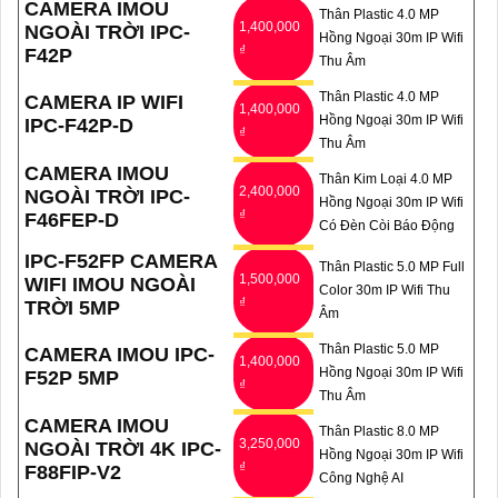
CAMERA IMOU
Thân Plastic 4.0 MP
1,400,000
NGOÀI TRỜI IPC-
Hồng Ngoại 30m IP Wifi
₫
F42P
Thu Âm
Thân Plastic 4.0 MP
CAMERA IP WIFI
1,400,000
Hồng Ngoại 30m IP Wifi
IPC-F42P-D
₫
Thu Âm
CAMERA IMOU
Thân Kim Loại 4.0 MP
2,400,000
NGOÀI TRỜI IPC-
Hồng Ngoại 30m IP Wifi
₫
F46FEP-D
Có Đèn Còi Báo Động
IPC-F52FP CAMERA
Thân Plastic 5.0 MP Full
1,500,000
WIFI IMOU NGOÀI
Color 30m IP Wifi Thu
₫
TRỜI 5MP
Âm
Thân Plastic 5.0 MP
CAMERA IMOU IPC-
1,400,000
Hồng Ngoại 30m IP Wifi
F52P 5MP
₫
Thu Âm
CAMERA IMOU
Thân Plastic 8.0 MP
3,250,000
NGOÀI TRỜI 4K IPC-
Hồng Ngoại 30m IP Wifi
₫
F88FIP-V2
Công Nghệ AI