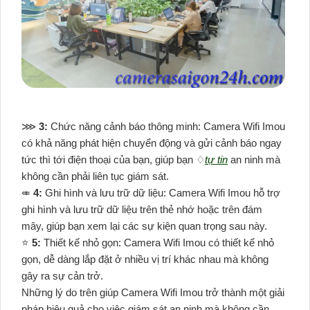
⋙
3:
Chức năng cảnh báo thông minh: Camera Wifi Imou
có khả năng phát hiện chuyển động và gửi cảnh báo ngay
tức thì tới điện thoại của bạn, giúp bạn ♢
tự tin
an ninh mà
không cần phải liên tục giám sát.
⤂
4:
Ghi hình và lưu trữ dữ liệu: Camera Wifi Imou hỗ trợ
ghi hình và lưu trữ dữ liệu trên thẻ nhớ hoặc trên đám
mây, giúp bạn xem lại các sự kiện quan trọng sau này.
⭐
5:
Thiết kế nhỏ gọn: Camera Wifi Imou có thiết kế nhỏ
gọn, dễ dàng lắp đặt ở nhiều vị trí khác nhau mà không
gây ra sự cản trở.
Những lý do trên giúp Camera Wifi Imou trở thành một giải
pháp hiệu quả cho việc giám sát an ninh mà không cần