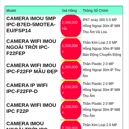
hợp hồng ngoại để quan sát ban đêm một cách rõ ràng và chi
Model
Giá Hãng
Thông Số Chính
tiết.
CAMERA IMOU 5MP
IP67 xoay 360 5.0 MP
4:
Tính năng lưu trữ (Storage): Lựa chọn camera có tính năng
2,090,000
IPC-B7ED-5MOTEA-
Hồng Ngoại 30m IP Wifi
lưu trữ video trực tiếp trên thẻ nhớ hoặc trên đám mây để dễ
₫👍
EU/FSP14
Thu Âm Và Loa
dàng xem lại hoặc chia sẻ video.
CAMERA WIFI IMOU
✔️
5:
Ứng dụng di động (Mobile App): Chọn camera có ứng dụng
Thân Kim Loại 2.0 MP
1,500,000
NGOÀI TRỜI IPC-
Hồng Ngoại 30m IP Wifi
di động tương thích với hệ điều hành của bạn để có thể xem
₫
F22FEP
Báo Động Chuyển Động
camera từ xa mọi lúc, mọi nơi.
Hy vọng những lời khuyên trên sẽ giúp bạn lựa chọn được một
Thân Plastic 2.0 MP
CAMERA WIFI IMOU
1,300,000
Hồng Ngoại 30m IP Thu
IPC-F22FP MẪU ĐẸP
chiếc Camera Wifi Imou Giá Rẻ hoàn hảo!
₫
Âm
Thân Plastic 2.0 MP
CAMERA IP WIFI
1,530,000
Hồng Ngoại 30m IP Wifi
IPC-F22FP-D
₫
Thu Âm
Thân Plastic 2.0 MP
CAMERA WIFI IMOU
1,200,000
Hồng Ngoại 30m IP Wifi
IPC F22P
₫
Thu Âm
CAMERA IMOU
Thân Kim Loại 2.0 MP
2,200,000