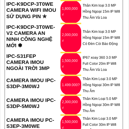
IPC-K9DCP-3T0WE
Thân Kim loại 3.0 MP
1,800,000
CAMERA WIFI IMOU
Hồng Ngoại 15m IP Wifi
₫
SỬ DỤNG PIN ✮
Thu Âm Và Loa
IPC-K9DCP-3T0WE-
Thân Kim loại 3.0 MP
V2 CAMERA AN
2,000,000
Hồng Ngoại 15m IP Wifi
NINH CÔNG NGHỆ
₫
Có Ðèn Còi Báo Động
MỚI ✽
IPC-S31FEP
IP67 xoay 360 3.0 MP
1,500,000
CAMERA IMOU
Full Color 20m IP Wifi
₫
NGOÀI TRỜI 3MP
Thu Âm Và Loa
Thân Kim Loại 3.0 MP
CAMERA IMOU IPC-
1.499.000?
Hồng Ngoại 30m IP Wifi
S3DP-3M0WJ
Thu Âm
Thân Kim Loại 5.0 MP
CAMERA IMOU IPC-
2,300,000
Hồng Ngoại 30m IP Wifi
S3DP-5M0WJ
₫
Thu Âm
Thân Kim Loại 3.0 MP
CAMERA IMOU PC-
1,500,000
Full Color 30m IP Wifi
S3EP-3M0WE
₫