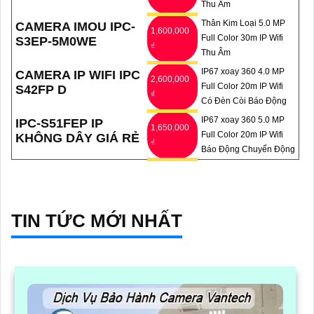
Thu Âm
Thân Kim Loại 5.0 MP
CAMERA IMOU IPC-
1,600,000
Full Color 30m IP Wifi
S3EP-5M0WE
₫
Thu Âm
IP67 xoay 360 4.0 MP
CAMERA IP WIFI IPC
2,600,000
Full Color 20m IP Wifi
S42FP D
₫
Có Đèn Còi Báo Động
IP67 xoay 360 5.0 MP
IPC-S51FEP IP
1,650,000
Full Color 20m IP Wifi
KHÔNG DÂY GIÁ RẺ
₫
Báo Động Chuyển Động
TIN TỨC MỚI NHẤT