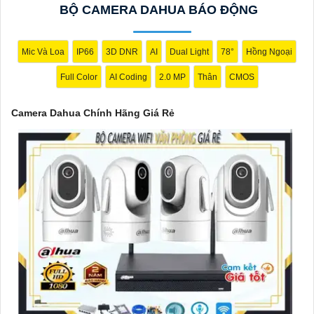
BỘ CAMERA DAHUA BÁO ĐỘNG
vượt trội của Camera Dahua chính hãng với mức giá vô cùng
hấp dẫn."
Mic Và Loa
IP66
3D DNR
AI
Dual Light
78°
Hồng Ngoại
Full Color
AI Coding
2.0 MP
Thân
CMOS
Camera Dahua Chính Hãng Giá Rẻ
'