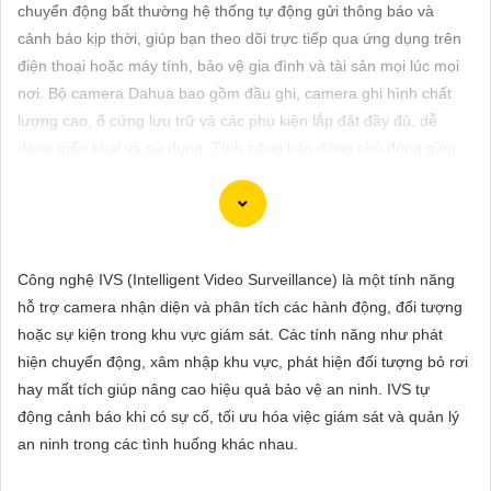
ĐẶT
chuyển động bất thường hệ thống tự động gửi thông báo và
cảnh báo kịp thời, giúp bạn theo dõi trực tiếp qua ứng dụng trên
điện thoại hoặc máy tính, bảo vệ gia đình và tài sản mọi lúc mọi
nơi. Bộ camera Dahua bao gồm đầu ghi, camera ghi hình chất
PHỤ
lượng cao, ổ cứng lưu trữ và các phụ kiện lắp đặt đầy đủ, dễ
KIỆN
dàng triển khai và sử dụng. Tính năng báo động chủ động giúp
CAMERA
bảo vệ không gian của bạn khỏi xâm nhập.
TƯ
Công nghệ IVS (Intelligent Video Surveillance) là một tính năng
VẤN
Dòng camera Dahua là một trong những thương hiệu hàng đầu
hỗ trợ camera nhận diện và phân tích các hành động, đối tượng
DỊCH
trong lĩnh vực camera an ninh. Để giới thiệu Camera Dahua
hoặc sự kiện trong khu vực giám sát. Các tính năng như phát
VỤ
chính hãng giá rẻ và hình ảnh sắc nét, bạn có thể sử dụng câu
hiện chuyển động, xâm nhập khu vực, phát hiện đối tượng bỏ rơi
tư vấn sau đây:
hay mất tích giúp nâng cao hiệu quả bảo vệ an ninh. IVS tự
"Camera Dahua chính hãng mang đến cho bạn sự tin cậy và
động cảnh báo khi có sự cố, tối ưu hóa việc giám sát và quản lý
chất lượng vượt trội. Với hình ảnh sắc nét và tính năng an ninh
an ninh trong các tình huống khác nhau.
hiện đại, sản phẩm này hứa hẹn đáp ứng mọi nhu cầu giám sát
của bạn. Đừng ngần ngại trải nghiệm sự ổn định và chất lượng