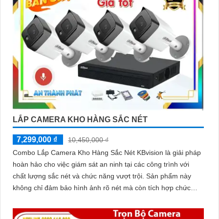
LẮP CAMERA KHO HÀNG SẮC NÉT
7,299,000 ₫
10,450,000 ₫
Combo Lắp Camera Kho Hàng Sắc Nét KBvision là giải pháp
hoàn hảo cho việc giám sát an ninh tại các công trình với
chất lượng sắc nét và chức năng vượt trội. Sản phẩm này
không chỉ đảm bảo hình ảnh rõ nét mà còn tích hợp chức
năng thu âm tiên nghi, hỗ trợ việc giám sát một cách toàn
diện và chính xác hơn