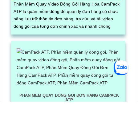
Phần Mềm Quay Video Đóng Gói Hàng Hóa CamPack
ATP là quàn mềm dùng để quản lý đơn hàng có chức
năng lưu trữ thôn tin đơn hàng, tra cứu và tải video
đóng gói của từng đơn chính xác và nhanh chóng
PHẦN MỀM QUAY ĐÓNG GÓI ĐƠN HÀNG CAMPACK
ATP
Lần xem: 1200
6/30/2026 3:16:12 PM
Phần Mềm Quay Đóng Gói Đơn Hàng CamPack ATP là
phần mềm có tích hợp công nghệ Ai nhận diện và dọc
mã QR/ bar code khi camera quay được mã vận đơn