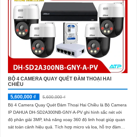
BỘ 4 CAMERA QUAY QUÉT ĐÀM THOẠI HAI
CHIỀU
5,600,000 ₫
5,600,000 ₫
Bộ 4 Camera Quay Quét Đàm Thoại Hai Chiều là Bộ Camera
IP DAHUA DH-SD2A300NB-GNY-A-PV ghi hình sắc nét với
độ phân giải 3MP, khả năng xoay 360 độ linh hoạt giúp quan
sát toàn cảnh hiệu quả. Tích hợp micro và loa, hỗ trợ đàm
thoại hai chiều rõ ràng