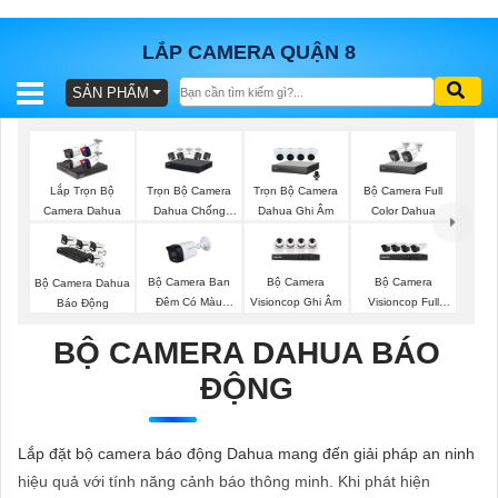
LẮP CAMERA QUẬN 8
SẢN PHẨM
BÁO
GIÁ
TRỌN
GÓI
Trọn Bộ Camera
Trọn Bộ Camera
Bộ Camera Full
Lắp Trọn Bộ
Dahua Chống
Dahua Ghi Âm
Color Dahua
Camera Dahua
Trộm
SẢN
Bộ Camera Ban
Bộ Camera
Bộ Camera
Bộ Camera Dahua
Đêm Có Màu
Visioncop Ghi Âm
Visioncop Full
Báo Động
PHẨM
Kbvision
Color
BỘ CAMERA DAHUA BÁO
ĐỘNG
TƯ
VẤN
Lắp đặt bộ camera báo động Dahua mang đến giải pháp an ninh
LẮP
hiệu quả với tính năng cảnh báo thông minh. Khi phát hiện