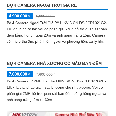
BỘ 4 CAMERA NGOÀI TRỜI GIÁ RẺ
4,900,000 ₫
6,800,000 ₫
Bộ 4 Camera Ngoài Trời Giá Rẻ HIKVISION DS-2CD1021G2-
LIU ghi hình rõ nét với độ phân giải 2MP, hỗ trợ quan sát ban
đêm bằng hồng ngoại 20m và ánh sáng trắng 15m. Camera
có micro thu âm, phát hiện người và phương tiện, xử lý hình
ảnh tốt với chống ngược sáng DWDR, BLC, giảm nhiễu 3D
DNR
BỘ 4 CAMERA NHÀ XƯỞNG CÓ MÀU BAN ĐÊM
7,600,000 ₫
7,600,000 ₫
Bộ 4 Camera IP 2MP thân trụ HIKVISION DS-2CD1027G2H-
LIUF là giải pháp giám sát lý tưởng cho nhà xưởng. Với độ
phân giải 2MP, hỗ trợ quan sát ban đêm bằng hồng ngoại và
ánh sáng trắng tầm xa 30m