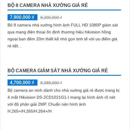
BỘ 8 CAMERA NHÀ XƯỞNG GIÁ RẺ
7,900,000 ₫
9,200,000 ₫
Bô 8 camera nhà xưởng hình ảnh FULL HD 1080P giám sát
qua mạng điện thoại ổn định thương hiệu hikvision hồng
ngoại ban đêm 20m thiết kế nhỏ gọn tinh tế với ưu điểm giá
rẻ tiết...
BỘ CAMERA GIÁM SÁT NHÀ XƯỞNG GIÁ RẺ
4,700,000 ₫
8,399,000 ₫
Bộ camera an ninh dành cho nhà xưởng giá rẻ được trang bị
4 mắt Hikvision DS-2CD1021G1-I mang lại hình ảnh rõ nét
với độ phân giải 2MP. Chuẩn nén hình ảnh
H.265+/H.265/H.264+/H