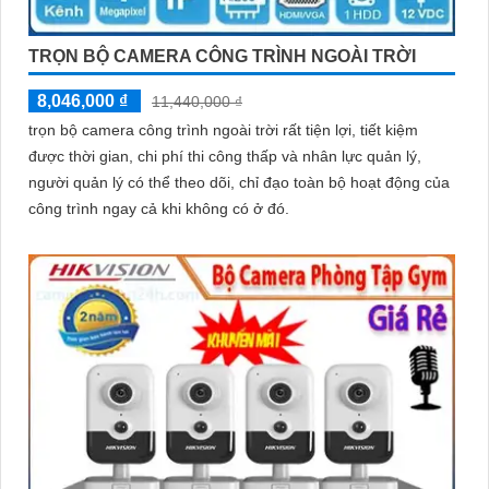
Hy vọng rằng bài viết giới thiệu trên sẽ giúp bạn thu hút được
TRỌN BỘ CAMERA CÔNG TRÌNH NGOÀI TRỜI
khách hàng quan tâm đến sản phẩm Camera Hikvision giá rẻ và
8,046,000 ₫
11,440,000 ₫
chất lượng.
trọn bộ camera công trình ngoài trời rất tiện lợi, tiết kiệm
được thời gian, chi phí thi công thấp và nhân lực quản lý,
người quản lý có thể theo dõi, chỉ đạo toàn bộ hoạt động của
công trình ngay cả khi không có ở đó.
'