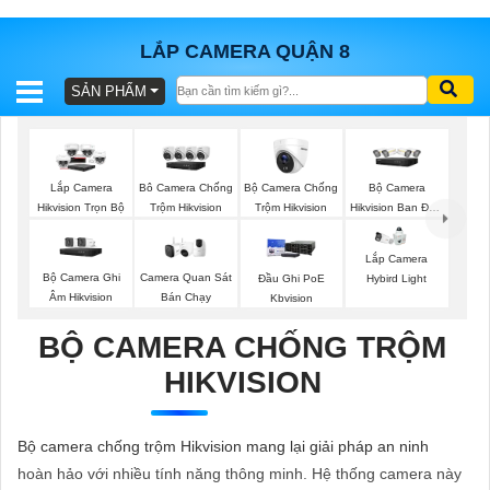
LẮP CAMERA QUẬN 8
SẢN PHẨM
BÁO
GIÁ
TRỌN
GÓI
Bộ Camera Chống
Bộ Camera
Lắp Camera
Bô Camera Chống
Trộm Hikvision
Hikvision Ban Đêm
Hikvision Trọn Bộ
Trộm Hikvision
Có Màu
Lắp Camera
SẢN
Bộ Camera Ghi
Camera Quan Sát
Đầu Ghi PoE
Hybird Light
Âm Hikvision
Bán Chạy
Kbvision
PHẨM
BỘ CAMERA CHỐNG TRỘM
HIKVISION
TƯ
VẤN
Bộ camera chống trộm Hikvision mang lại giải pháp an ninh
LẮP
hoàn hảo với nhiều tính năng thông minh. Hệ thống camera này