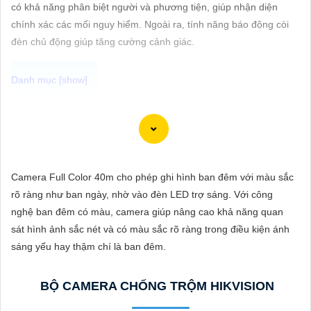
ĐẶT
có khả năng phân biệt người và phương tiện, giúp nhận diện
chính xác các mối nguy hiểm. Ngoài ra, tính năng báo động còi
đèn chủ động giúp tăng cường cảnh giác.
PHỤ
KIỆN
CAMERA
Chắc chắn! Dưới đây là cách bạn có thể viết một bài viết giới
thiệu sản phẩm về việc lắp Camera Hikvision giá rẻ với hình ảnh
chất lượng sắc nét:
TƯ
Camera Full Color 40m cho phép ghi hình ban đêm với màu sắc
VẤN
Lắp Camera Hikvision - Giải pháp an ninh hoàn hảo
rõ ràng như ban ngày, nhờ vào đèn LED trợ sáng. Với công
DỊCH
Bạn đang tìm kiếm giải pháp an ninh hiệu quả và chi phí phải
nghệ ban đêm có màu, camera giúp nâng cao khả năng quan
VỤ
chăng cho ngôi nhà hoặc doanh nghiệp của mình? Hãy cân
sát hình ảnh sắc nét và có màu sắc rõ ràng trong điều kiện ánh
nhắc lắp đặt Camera Hikvision, giải pháp hàng đầu trong lĩnh
sáng yếu hay thậm chí là ban đêm.
vực an ninh và giám sát. Với chất lượng hình ảnh sắc nét và giá
cả phải chăng, Camera Hikvision là sự lựa chọn lý tưởng cho
BỘ CAMERA CHỐNG TRỘM HIKVISION
việc bảo vệ tài sản và an ninh cho mọi người.
Tại sao chọn Camera Hikvision?