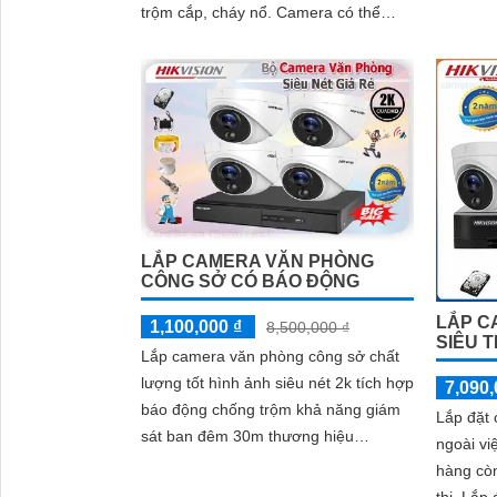
trộm cắp, cháy nổ. Camera có thể
được sử dụng để theo dõi hoạt động
của nhân viên, đảm bảo nhân viên làm
việc đúng quy định
LẮP CAMERA VĂN PHÒNG
CÔNG SỞ CÓ BÁO ĐỘNG
LẮP C
1,100,000 ₫
8,500,000 ₫
SIÊU T
Lắp camera văn phòng công sở chất
lượng tốt hình ảnh siêu nét 2k tích hợp
7,090,
báo động chống trộm khả năng giám
Lắp đặt 
sát ban đêm 30m thương hiệu
ngoài vi
hikvision là gói camera đáng sử dụng
hàng còn
cho văn phòng công sở chất lượng