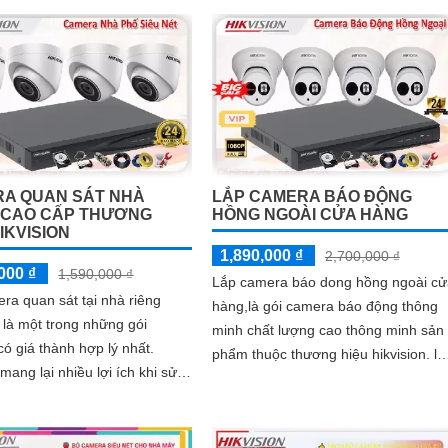
H.265+/H.265/H.264+/H
A QUAN SÁT NHÀ
LẮP CAMERA BÁO ĐỘNG
 CAO CẤP THƯƠNG
HỒNG NGOÀI CỬA HÀNG
IKVISION
1,890,000 ₫
2,700,000 ₫
000 ₫
1,590,000 ₫
Lắp camera báo dong hồng ngoài cử
ra quan sát tại nhà riêng
hàng,là gói camera báo động thông
n là một trong những gói
minh chất lượng cao thông minh sản
ó giá thành hợp lý nhất.
phẩm thuộc thương hiệu hikvision. là
ang lại nhiều lợi ích khi sử
một trong những gói camera báo độ
mera quan sát tăng cường an
có giá thành hợp lý nhất
an toàn cho ngôi nhà của bạn