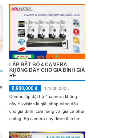
người và phương tiện, xử lý hình ảnh
tốt với chống ngược sáng DWDR,
BLC, giảm nhiễu 3D DNR
LẮP ĐẶT BỘ 4 CAMERA
KHÔNG DÂY CHO GIA ĐÌNH GIÁ
RẺ.
a
8,900,000 ₫
12,800,000 ₫
Combo lắp đặt bộ 4 camera không
dây Hikvision là giải pháp hàng đầu
cho gia đình, cửa hàng với giá cả phải
ng
chăng. Bộ camera này được tích hợp
khả năng thu âm và loa, giúp ghi lại
âm thanh và phát ra cảnh báo nhanh