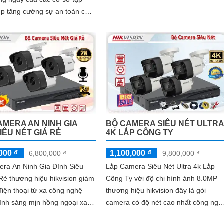
nhà xưởng
úp tăng cường sự an toàn cho
gười tập luyện trong phòng...
AMERA AN NINH GIA
BỘ CAMERA SIÊU NÉT ULTRA
IÊU NÉT GIÁ RẺ
4K LẮP CÔNG TY
000 ₫
1,100,000 ₫
6,800,000 ₫
9,800,000 ₫
era An Ninh Gia Đình Siêu
Lắp Camera Siêu Nét Ultra 4k Lắp
Rẻ thương hiệu hikvision giám
Công Ty với độ chi hình ảnh 8.0MP
điện thoại từ xa công nghệ
thương hiệu hikvision đây là gói
ình sáng mịn hồng ngoại xa
camera có độ nét cao nhất công ngh
 hợp cho gia đình ban đêm
HDTVI hiên nay trên thị trường, với