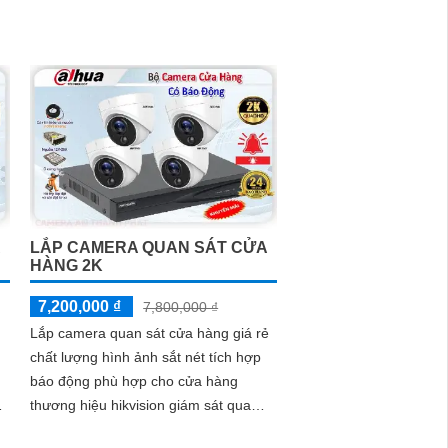
từ xa qua mạng điện thoại
LẮP CAMERA QUAN SÁT CỬA
HÀNG 2K
7,200,000 ₫
7,800,000 ₫
Lắp camera quan sát cửa hàng giá rẻ
chất lượng hình ảnh sắt nét tích hợp
báo động phù hợp cho cửa hàng
ệ
thương hiệu hikvision giám sát qua
điện thoại quản lý từ xa hồng ngoại