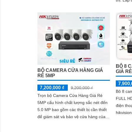
thị. Lắp đặt camera cho siêu thị mục
cao
đích đó 
BỘ 8 
BỘ CAMERA CỬA HÀNG GIÁ
GIÁ R
RẺ 5MP
7,900,
7,200,000 ₫
9,200,000 ₫
Bô 8 ca
Trọn bộ Camera Cửa Hàng Giá Rẻ
FULL HD
5MP cấu hình chất lượng sắc nét đến
điện tho
5.0 MP bao gồm các thiết bị cần thiết
hikvisi
để giám sát và bảo vệ cửa hàng của
thiết kế
bạn một cách hiệu quả
giá rẻ tiế