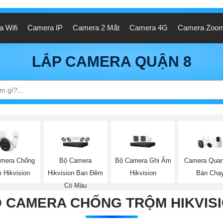
 Wifi
Camera IP
Camera 2 Mắt
Camera 4G
Camera Zoo
LẮP CAMERA QUẬN 8
mera Chống
Bộ Camera
Bộ Camera Ghi Âm
Camera Quan
 Hikvision
Hikvision Ban Đêm
Hikvision
Bán Chạ
Có Màu
 CAMERA CHỐNG TRỘM HIKVIS