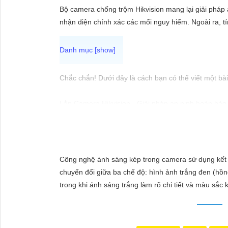
ĐẶT
Bộ camera chống trộm Hikvision mang lại giải pháp
nhận diện chính xác các mối nguy hiểm. Ngoài ra, 
PHỤ
KIỆN
CAMERA
Chắc chắn! Dưới đây là cách bạn có thể viết một bài 
Lắp Camera Hikvision - Giải pháp an ninh hoàn hảo
Bạn đang tìm kiếm giải pháp an ninh hiệu quả và c
TƯ
trong lĩnh vực an ninh và giám sát. Với chất lượng 
VẤN
người.
DỊCH
Tại sao chọn Camera Hikvision?
Công nghệ ánh sáng kép trong camera sử dụng kết h
VỤ
- Chất lượng hình ảnh: Camera Hikvision mang đến hì
chuyển đổi giữa ba chế độ: hình ảnh trắng đen (hồn
chăng: Mặc dù chất lượng vượt trội, Camera Hikvis
trong khi ánh sáng trắng làm rõ chi tiết và màu sắc 
- Dễ sử dụng: Camera Hikvision được thiết kế đơn 
Nơi mua Camera Hikvision giá rẻ
Nếu bạn quan tâm đến việc lắp Camera Hikvision vớ