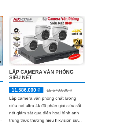
giám...
LẮP CAMERA VĂN PHÒNG
SIÊU NÉT
11,586,000 ₫
15,670,000 ₫
Lắp camera văn phòng chất lượng
siêu nét ultra 4k độ phân giải siểu sắt
nét giám sát qua điện hoại hình anh
trung thực thương hiệu hikvision sử
dụng cho văn phòng làm viêc chuyên
nghiệp