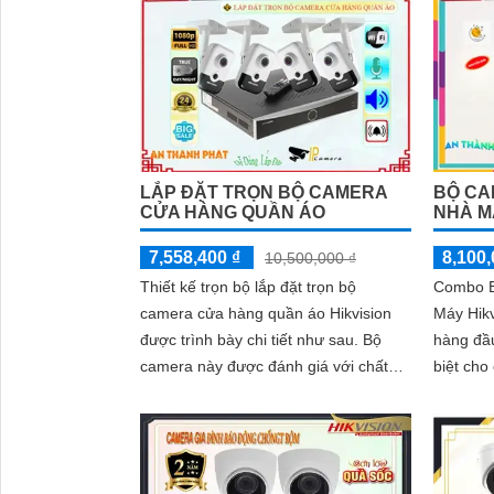
BỘ CA
LẮP ĐẶT TRỌN BỘ CAMERA
NHÀ M
CỬA HÀNG QUẦN ÁO
8,100,
7,558,400 ₫
10,500,000 ₫
Combo B
Thiết kế trọn bộ lắp đặt trọn bộ
Máy Hikv
camera cửa hàng quần áo Hikvision
hàng đầu
được trình bày chi tiết như sau. Bộ
biệt cho
camera này được đánh giá với chất
sự giám s
lượng hình ảnh sắc nét, giám sát ổn
định và có thể được quan sát từ xa