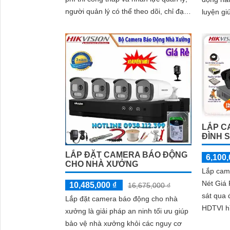
người quản lý có thể theo dõi, chỉ đạo
luyện gi
toàn bộ hoạt động của công trình ngay
tất cả n
cả khi không có ở đó.
LẮP C
ĐÌNH S
LẮP ĐẶT CAMERA BÁO ĐỘNG
6,100,
CHO NHÀ XƯỞNG
Lắp cam
'
Nét Giá 
10,485,000 ₫
16,675,000 ₫
sát qua 
Lắp đặt camera báo động cho nhà
HDTVI h
xưởng là giải pháp an ninh tối ưu giúp
30m phù
bảo vệ nhà xưởng khỏi các nguy cơ