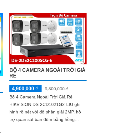
BỘ 4 CAMERA NGOÀI TRỜI GIÁ
RẺ
4,900,000 ₫
6,800,000 ₫
Bộ 4 Camera Ngoài Trời Giá Rẻ
HIKVISION DS-2CD1021G2-LIU ghi
hình rõ nét với độ phân giải 2MP, hỗ
trợ quan sát ban đêm bằng hồng
ngoại 20m và ánh sáng trắng 15m.
.
Camera có micro thu âm, phát hiện