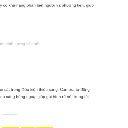
y có khả năng phân biệt người và phương tiện, giúp
ảnh chất lượng sắc nét:
hắc lắp đặt Camera Hikvision, giải pháp hàng đầu
lý tưởng cho việc bảo vệ tài sản và an ninh cho mọi
 sát trong điều kiện thiếu sáng. Camera tự động
hi tiết nào trong quá trình giám sát. - Giá cả phải
 sáng hồng ngoại giúp ghi hình rõ nét trong tối,
mọi người.
ần kỹ năng chuyên môn.
N
 uy tín. Với đội ngũ nhân viên chuyên nghiệp, bạn