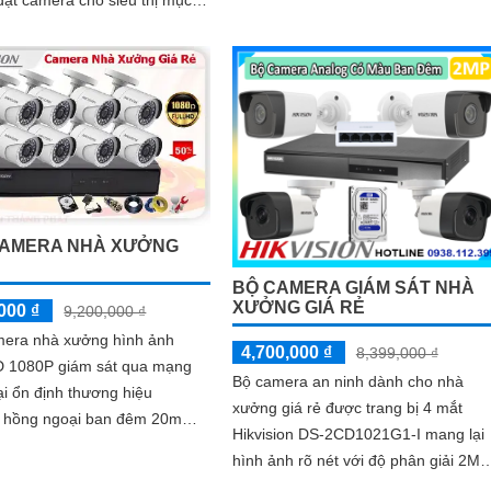
là giám sát các hoạt...
CAMERA NHÀ XƯỞNG
Ẻ
BỘ CAMERA GIÁM SÁT NHÀ
XƯỞNG GIÁ RẺ
000 ₫
9,200,000 ₫
mera nhà xưởng hình ảnh
4,700,000 ₫
8,399,000 ₫
 1080P giám sát qua mạng
Bộ camera an ninh dành cho nhà
ại ổn định thương hiệu
xưởng giá rẻ được trang bị 4 mắt
on hồng ngoại ban đêm 20m
Hikvision DS-2CD1021G1-I mang lại
 nhỏ gọn tinh tế với ưu điểm
hình ảnh rõ nét với độ phân giải 2MP
t...
Chuẩn nén hình ảnh