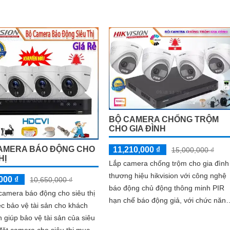
thiết...
BỘ CAMERA CHỐNG TRỘM
CHO GIA ĐÌNH
AMERA BÁO ĐỘNG CHO
11,210,000 ₫
15,000,000 ₫
HỊ
Lắp camera chống trộm cho gia đình
thương hiệu hikvision với công nghệ
000 ₫
10,650,000 ₫
báo động chủ động thông minh PIR
camera báo động cho siêu thị
hạn chế báo động giả, với chức năng
ệc bảo vệ tài sản cho khách
đèn led cảnh báo, âm thanh cảnh
 giúp bảo vệ tài sản của siêu
báo,...