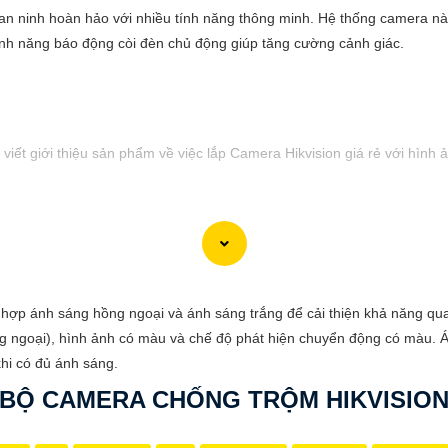
 an ninh hoàn hảo với nhiều tính năng thông minh. Hệ thống camera nà
tính năng báo động còi đèn chủ động giúp tăng cường cảnh giác.
viết giới thiệu sản phẩm về việc lắp Camera Hikvision giá rẻ với hình 
hi phí phải chăng cho ngôi nhà hoặc doanh nghiệp của mình? Hãy cân n
hình ảnh sắc nét và giá cả phải chăng, Camera Hikvision là sự lựa chọn 
ợp ánh sáng hồng ngoại và ánh sáng trắng để cải thiện khả năng quan
nh ảnh chất lượng cao, sắc nét và rõ ràng. Bạn sẽ không bỏ lỡ bất kỳ c
g ngoại), hình ảnh có màu và chế độ phát hiện chuyển động có màu. Ánh
ion vẫn
tin tưởng
mức giá hợp lý, phù hợp với nhu cầu và túi tiền của 
khi có đủ ánh sáng.
giản và dễ sử dụng, giúp bạn dễ dàng cài đặt và vận hành mà không c
BỘ CAMERA CHỐNG TRỘM HIKVISIO
i giá ưu đãi, hãy đến ngay cửa hàng chuyên cung cấp sản phẩm an ninh