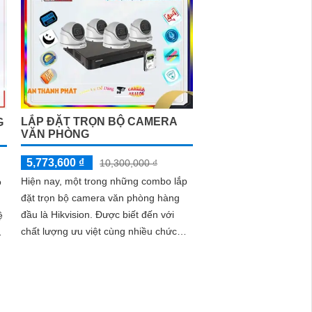
chóng
LẮP ĐẶT TRỌN BỘ CAMERA
G
VĂN PHÒNG
5,773,600 ₫
10,300,000 ₫
Hiện nay, một trong những combo lắp
o
đặt trọn bộ camera văn phòng hàng
đầu là Hikvision. Được biết đến với
ệ
chất lượng ưu việt cùng nhiều chức
năng thông minh, sản phẩm này đáp
ứng tốt nhu cầu giám sát và bảo vệ an
ninh trong văn phòng