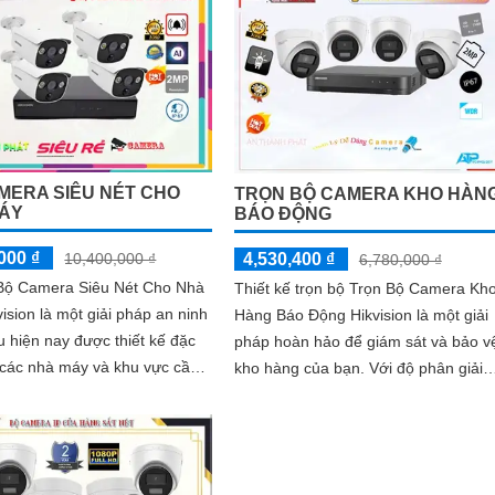
MERA SIÊU NÉT CHO
TRỌN BỘ CAMERA KHO HÀN
ÁY
BÁO ĐỘNG
000 ₫
10,400,000 ₫
4,530,400 ₫
6,780,000 ₫
ộ Camera Siêu Nét Cho Nhà
Thiết kế trọn bộ Trọn Bộ Camera Kh
ision là một giải pháp an ninh
Hàng Báo Động Hikvision là một giải
 hiện nay được thiết kế đặc
pháp hoàn hảo để giám sát và bảo v
 các nhà máy và khu vực cần
kho hàng của bạn. Với độ phân giải
át chính xác và chi tiết....
2.0 MP, hệ thống camera này sẽ...