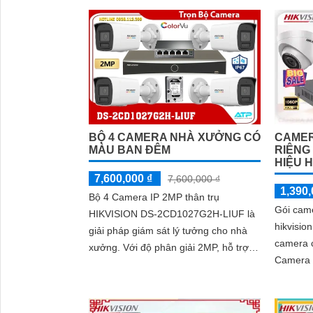
CAMER
BỘ 4 CAMERA NHÀ XƯỞNG CÓ
RIÊNG
MÀU BAN ĐÊM
HIỆU H
7,600,000 ₫
7,600,000 ₫
1,390,
Bộ 4 Camera IP 2MP thân trụ
Gói came
HIKVISION DS-2CD1027G2H-LIUF là
hikvisio
giải pháp giám sát lý tưởng cho nhà
camera c
xưởng. Với độ phân giải 2MP, hỗ trợ
Camera m
quan sát ban đêm bằng hồng ngoại và
dụng ca
ánh sáng trắng tầm xa 30m
ninh và 