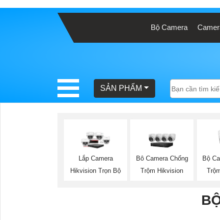
Bộ Camera
Camera
BÁO
GIÁ
TRỌN
GÓI
SẢN PHẨM
SẢN
PHẨM
Bộ Ca
Lắp Camera
Bô Camera Chống
Trộm
Hikvision Trọn Bộ
Trộm Hikvision
TƯ
VẤN
BỘ
LẮP