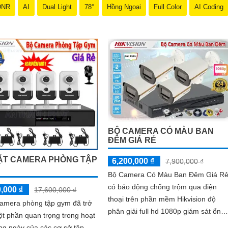
u cầu của mình.
DNR
AI
Dual Light
78°
Hồng Ngoại
Full Color
AI Coding
 bảo vệ cho ngôi nhà hoặc doanh nghiệp của bạn, mà còn là lựa chọn 
ơn với Camera Hikvision!
thu hút được khách hàng quan tâm đến sản phẩm Camera Hikvision giá rẻ
BỘ CAMERA CÓ MÀU BAN
ĐÊM GIÁ RẺ
ẶT CAMERA PHÒNG TẬP
6,200,000 ₫
7,900,000 ₫
Bộ Camera Có Màu Ban Đêm Giá R
có báo động chống trộm qua điện
,000 ₫
17,600,000 ₫
thoại trên phần mềm Hikvision độ
camera phòng tập gym đã trở
phân giải full hd 1080p giám sát ổn
t phần quan trọng trong hoạt
định phù hợp cho công ty, gia đình
ng ngày của các cơ sở tập