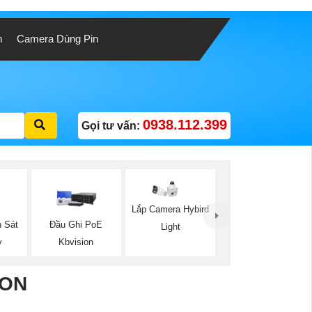
m
Camera Dùng Pin
0938.112.399
Gọi tư vấn:
Lắp Camera Hybird
 Sát
Đầu Ghi PoE
Light
y
Kbvision
ION