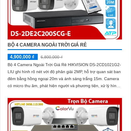
BỘ 4 CAMERA NGOÀI TRỜI GIÁ RẺ
4,900,000 ₫
6,800,000 ₫
Bộ 4 Camera Ngoài Trời Giá Rẻ HIKVISION DS-2CD1021G2-
LIU ghi hình rõ nét với độ phân giải 2MP, hỗ trợ quan sát ban
đêm bằng hồng ngoại 20m và ánh sáng trắng 15m. Camera
có micro thu âm, phát hiện người và phương tiện, xử lý hình
ảnh tốt với chống ngược sáng DWDR, BLC, giảm nhiễu 3D
DNR