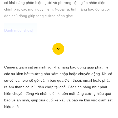
ĐẶT
có khả năng phân biệt người và phương tiện, giúp nhận diện
chính xác các mối nguy hiểm. Ngoài ra, tính năng báo động còi
đèn chủ động giúp tăng cường cảnh giác.
PHỤ
KIỆN
CAMERA
Chắc chắn! Dưới đây là cách bạn có thể viết một bài viết giới
thiệu sản phẩm về việc lắp Camera Hikvision giá rẻ với hình ảnh
chất lượng sắc nét:
TƯ
Camera giám sát an ninh với khả năng báo động giúp phát hiện
VẤN
Lắp Camera Hikvision - Giải pháp an ninh hoàn hảo
các sự kiện bất thường như xâm nhập hoặc chuyển động. Khi có
DỊCH
Bạn đang tìm kiếm giải pháp an ninh hiệu quả và chi phí phải
sự cố, camera sẽ gửi cảnh báo qua điện thoại, email hoặc phát
VỤ
chăng cho ngôi nhà hoặc doanh nghiệp của mình? Hãy cân
ra âm thanh còi hú, đèn chớp tại chỗ. Các tính năng như phát
nhắc lắp đặt Camera Hikvision, giải pháp hàng đầu trong lĩnh
hiện chuyển động và nhận diện khuôn mặt tăng cường hiệu quả
vực an ninh và giám sát. Với chất lượng hình ảnh sắc nét và giá
bảo vệ an ninh, giúp xua đuổi kẻ xấu và bảo vệ khu vực giám sát
cả phải chăng, Camera Hikvision là sự lựa chọn lý tưởng cho
hiệu quả.
việc bảo vệ tài sản và an ninh cho mọi người.
Tại sao chọn Camera Hikvision?