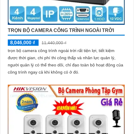
Hy vọng rằng bài viết giới thiệu trên sẽ giúp bạn thu hút được
khách hàng quan tâm đến sản phẩm Camera Hikvision giá rẻ và
chất lượng.
TRỌN BỘ CAMERA CÔNG TRÌNH NGOÀI TRỜI
8,046,000 ₫
11,440,000 ₫
trọn bộ camera công trình ngoài trời rất tiện lợi, tiết kiệm
được thời gian, chi phí thi công thấp và nhân lực quản lý,
người quản lý có thể theo dõi, chỉ đạo toàn bộ hoạt động của
công trình ngay cả khi không có ở đó.
'