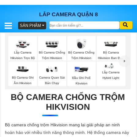
LẮP CAMERA QUẬN 8
SẢN PHẨM
BÁO
GIÁ
TRỌN
GÓI
Bộ Camera Chống
Bộ Camera
Lắp Camera
Bô Camera Chống
Trộm Hikvision
Hikvision Ban Đêm
Hikvision Trọn Bộ
Trộm Hikvision
Có Màu
Lắp Camera
SẢN
Bộ Camera Ghi
Camera Quan Sát
Đầu Ghi PoE
Hybird Light
Âm Hikvision
Bán Chạy
Kbvision
PHẨM
BỘ CAMERA CHỐNG TRỘM
HIKVISION
TƯ
VẤN
Bộ camera chống trộm Hikvision mang lại giải pháp an ninh
LẮP
hoàn hảo với nhiều tính năng thông minh. Hệ thống camera này