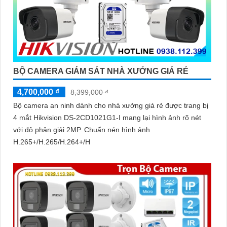
BỘ CAMERA GIÁM SÁT NHÀ XƯỞNG GIÁ RẺ
4,700,000 ₫
8,399,000 ₫
Bộ camera an ninh dành cho nhà xưởng giá rẻ được trang bị
4 mắt Hikvision DS-2CD1021G1-I mang lại hình ảnh rõ nét
với độ phân giải 2MP. Chuẩn nén hình ảnh
H.265+/H.265/H.264+/H