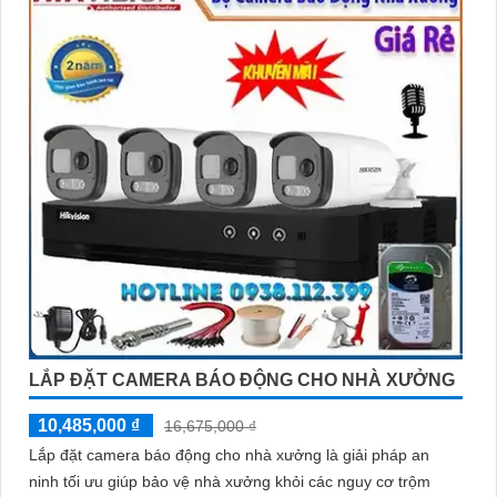
LẮP ĐẶT CAMERA BÁO ĐỘNG CHO NHÀ XƯỞNG
10,485,000 ₫
16,675,000 ₫
Lắp đặt camera báo động cho nhà xưởng là giải pháp an
ninh tối ưu giúp bảo vệ nhà xưởng khỏi các nguy cơ trộm