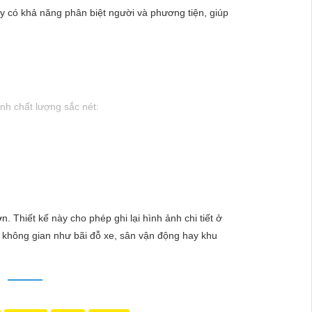
y có khả năng phân biệt người và phương tiện, giúp
ảnh chất lượng sắc nét:
hắc lắp đặt Camera Hikvision, giải pháp hàng đầu
lý tưởng cho việc bảo vệ tài sản và an ninh cho mọi
. Thiết kế này cho phép ghi lại hình ảnh chi tiết ở
hi tiết nào trong quá trình giám sát. - Giá cả phải
c không gian như bãi đỗ xe, sân vận động hay khu
mọi người.
ần kỹ năng chuyên môn.
N
 uy tín. Với đội ngũ nhân viên chuyên nghiệp, bạn