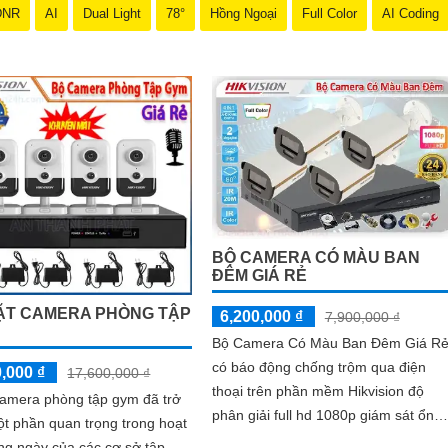
u cầu của mình.
DNR
AI
Dual Light
78°
Hồng Ngoại
Full Color
AI Coding
 bảo vệ cho ngôi nhà hoặc doanh nghiệp của bạn, mà còn là lựa chọn 
ơn với Camera Hikvision!
thu hút được khách hàng quan tâm đến sản phẩm Camera Hikvision giá rẻ
BỘ CAMERA CÓ MÀU BAN
ĐÊM GIÁ RẺ
ẶT CAMERA PHÒNG TẬP
6,200,000 ₫
7,900,000 ₫
Bộ Camera Có Màu Ban Đêm Giá R
có báo động chống trộm qua điện
,000 ₫
17,600,000 ₫
thoại trên phần mềm Hikvision độ
camera phòng tập gym đã trở
phân giải full hd 1080p giám sát ổn
t phần quan trọng trong hoạt
định phù hợp cho công ty, gia đình
ng ngày của các cơ sở tập