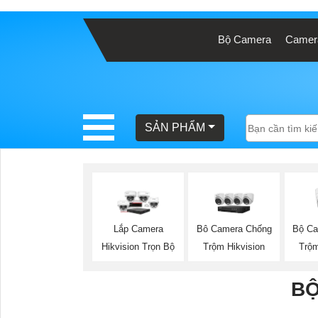
Bộ Camera
Camera
BÁO
GIÁ
TRỌN
GÓI
SẢN PHẨM
SẢN
PHẨM
Bộ Ca
Lắp Camera
Bô Camera Chống
Trộm
Hikvision Trọn Bộ
Trộm Hikvision
TƯ
VẤN
BỘ
LẮP