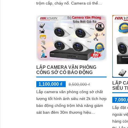
trộm cắp, cháy nổ. Camera có thể
được sử dụng để theo dõi hoạt động
của nhân viên, đảm bảo nhân viên làm
việc đúng quy định
LẮP CAMERA VĂN PHÒNG
CÔNG SỞ CÓ BÁO ĐỘNG
LẮP C
1,100,000 ₫
8,500,000 ₫
SIÊU T
Lắp camera văn phòng công sở chất
lượng tốt hình ảnh siêu nét 2k tích hợp
7,090,
báo động chống trộm khả năng giám
Lắp đặt 
sát ban đêm 30m thương hiệu
ngoài vi
hikvision là gói camera đáng sử dụng
hàng còn
cho văn phòng công sở chất lượng