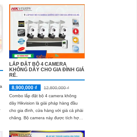
người và phương tiện, xử lý hình ảnh
tốt với chống ngược sáng DWDR,
BLC, giảm nhiễu 3D DNR
LẮP ĐẶT BỘ 4 CAMERA
KHÔNG DÂY CHO GIA ĐÌNH GIÁ
RẺ.
a
8,900,000 ₫
12,800,000 ₫
Combo lắp đặt bộ 4 camera không
dây Hikvision là giải pháp hàng đầu
cho gia đình, cửa hàng với giá cả phải
ng
chăng. Bộ camera này được tích hợp
khả năng thu âm và loa, giúp ghi lại
âm thanh và phát ra cảnh báo nhanh