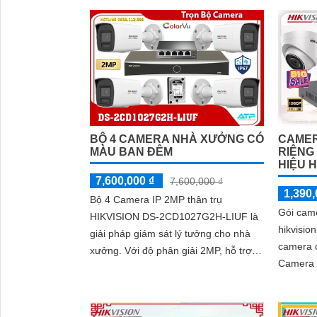
CAMER
BỘ 4 CAMERA NHÀ XƯỞNG CÓ
RIÊNG
MÀU BAN ĐÊM
HIỆU H
7,600,000 ₫
7,600,000 ₫
1,390,
Bộ 4 Camera IP 2MP thân trụ
Gói came
HIKVISION DS-2CD1027G2H-LIUF là
hikvisio
giải pháp giám sát lý tưởng cho nhà
camera c
xưởng. Với độ phân giải 2MP, hỗ trợ
Camera m
quan sát ban đêm bằng hồng ngoại và
dụng ca
ánh sáng trắng tầm xa 30m
ninh và 