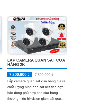
từ xa qua mạng điện thoại
LẮP CAMERA QUAN SÁT CỬA
HÀNG 2K
7,200,000 ₫
7,800,000 ₫
Lắp camera quan sát cửa hàng giá rẻ
chất lượng hình ảnh sắt nét tích hợp
báo động phù hợp cho cửa hàng
ệ
thương hiệu hikvision giám sát qua
điện thoại quản lý từ xa hồng ngoại