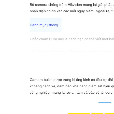
ĐẶT
Bộ camera chống trộm Hikvision mang lại giải pháp
nhận diện chính xác các mối nguy hiểm. Ngoài ra, 
PHỤ
KIỆN
CAMERA
Chắc chắn! Dưới đây là cách bạn có thể viết một bài 
Lắp Camera Hikvision - Giải pháp an ninh hoàn hảo
Bạn đang tìm kiếm giải pháp an ninh hiệu quả và c
TƯ
trong lĩnh vực an ninh và giám sát. Với chất lượng 
VẤN
người.
DỊCH
Tại sao chọn Camera Hikvision?
Camera bullet được trang bị ống kính có tiêu cự dài,
VỤ
- Chất lượng hình ảnh: Camera Hikvision mang đến hì
khoảng cách xa, đảm bảo khả năng giám sát hiệu quả
chăng: Mặc dù chất lượng vượt trội, Camera Hikvis
công nghiệp, mang lại sự an tâm và bảo vệ tối ưu c
- Dễ sử dụng: Camera Hikvision được thiết kế đơn 
Nơi mua Camera Hikvision giá rẻ
Nếu bạn quan tâm đến việc lắp Camera Hikvision vớ