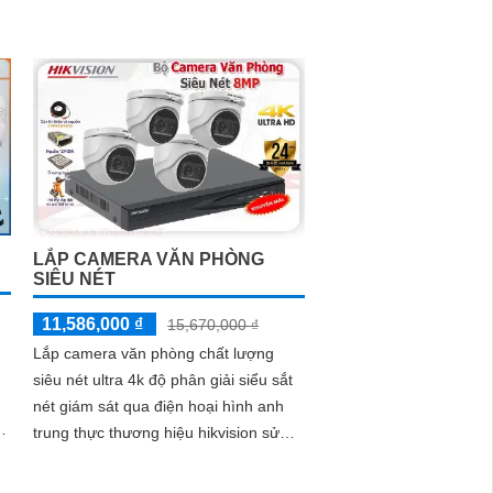
giám...
LẮP CAMERA VĂN PHÒNG
SIÊU NÉT
11,586,000 ₫
15,670,000 ₫
Lắp camera văn phòng chất lượng
siêu nét ultra 4k độ phân giải siểu sắt
nét giám sát qua điện hoại hình anh
trung thực thương hiệu hikvision sử
dụng cho văn phòng làm viêc chuyên
nghiệp