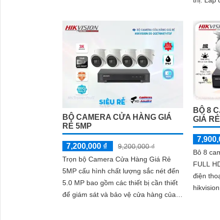
thị. Lắp đặt camera cho siêu thị mục
cao
đích đó 
BỘ 8 
BỘ CAMERA CỬA HÀNG GIÁ
GIÁ R
RẺ 5MP
7,900,
7,200,000 ₫
9,200,000 ₫
Bô 8 ca
Trọn bộ Camera Cửa Hàng Giá Rẻ
FULL HD
5MP cấu hình chất lượng sắc nét đến
điện tho
5.0 MP bao gồm các thiết bị cần thiết
hikvisi
để giám sát và bảo vệ cửa hàng của
thiết kế
bạn một cách hiệu quả
giá rẻ tiế