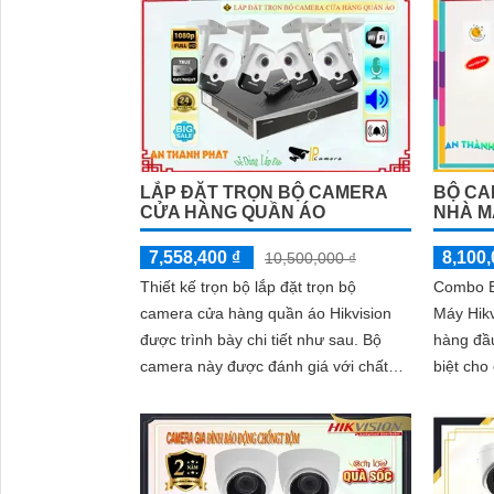
BỘ CA
LẮP ĐẶT TRỌN BỘ CAMERA
NHÀ M
CỬA HÀNG QUẦN ÁO
8,100,
7,558,400 ₫
10,500,000 ₫
Combo B
Thiết kế trọn bộ lắp đặt trọn bộ
Máy Hikv
camera cửa hàng quần áo Hikvision
hàng đầu
được trình bày chi tiết như sau. Bộ
biệt cho
camera này được đánh giá với chất
sự giám s
lượng hình ảnh sắc nét, giám sát ổn
định và có thể được quan sát từ xa