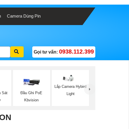
m
Camera Dùng Pin
0938.112.399
Gọi tư vấn:
Lắp Camera Hybird
 Sát
Đầu Ghi PoE
Light
y
Kbvision
ION