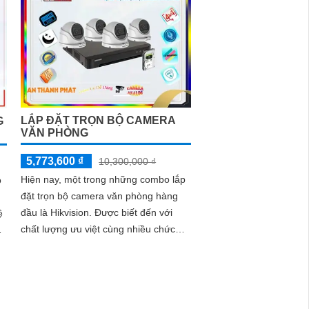
chóng
LẮP ĐẶT TRỌN BỘ CAMERA
G
VĂN PHÒNG
5,773,600 ₫
10,300,000 ₫
Hiện nay, một trong những combo lắp
o
đặt trọn bộ camera văn phòng hàng
đầu là Hikvision. Được biết đến với
ệ
chất lượng ưu việt cùng nhiều chức
năng thông minh, sản phẩm này đáp
ứng tốt nhu cầu giám sát và bảo vệ an
ninh trong văn phòng