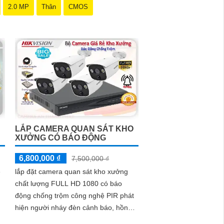
2.0 MP
Thân
CMOS
thông minh với giá cả phải chăng và hình ảnh chất
 và chất lượng.
LẮP CAMERA QUAN SÁT KHO
XƯỞNG CÓ BÁO ĐỘNG
6,800,000 ₫
7,500,000 ₫
ẻ
lắp đặt camera quan sát kho xưởng
chất lượng FULL HD 1080 có báo
động chống trộm công nghệ PIR phát
hiện người nháy đèn cảnh báo, hồng
ngoại giám sát ban đêm 20m giám sát