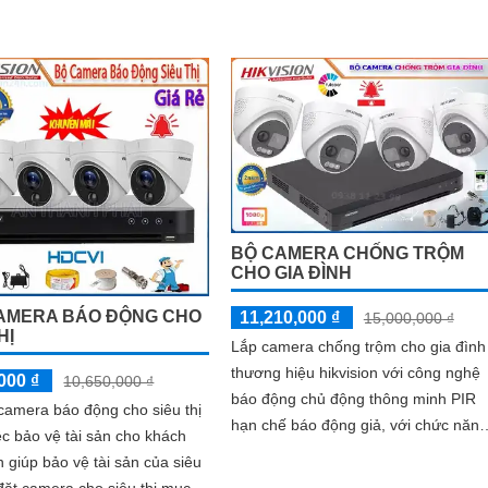
thiết...
BỘ CAMERA CHỐNG TRỘM
CHO GIA ĐÌNH
AMERA BÁO ĐỘNG CHO
11,210,000 ₫
15,000,000 ₫
HỊ
Lắp camera chống trộm cho gia đình
thương hiệu hikvision với công nghệ
000 ₫
10,650,000 ₫
báo động chủ động thông minh PIR
camera báo động cho siêu thị
hạn chế báo động giả, với chức năng
ệc bảo vệ tài sản cho khách
đèn led cảnh báo, âm thanh cảnh
 giúp bảo vệ tài sản của siêu
báo,...