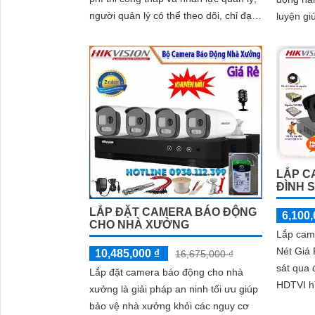
người quản lý có thể theo dõi, chỉ đạo
luyện gi
toàn bộ hoạt động của công trình ngay
tất cả n
cả khi không có ở đó.
LẮP C
ĐÌNH S
LẮP ĐẶT CAMERA BÁO ĐỘNG
6,100,
CHO NHÀ XƯỞNG
Lắp cam
'
Nét Giá 
10,485,000 ₫
16,675,000 ₫
sát qua 
Lắp đặt camera báo động cho nhà
HDTVI h
xưởng là giải pháp an ninh tối ưu giúp
30m phù
bảo vệ nhà xưởng khỏi các nguy cơ