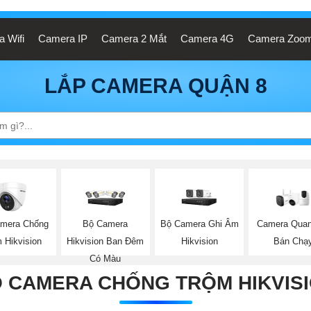
 Wifi
Camera IP
Camera 2 Mắt
Camera 4G
Camera Zoo
LẮP CAMERA QUẬN 8
mera Chống
Bộ Camera
Bộ Camera Ghi Âm
Camera Quan
 Hikvision
Hikvision Ban Đêm
Hikvision
Bán Chạ
Có Màu
 CAMERA CHỐNG TRỘM HIKVIS