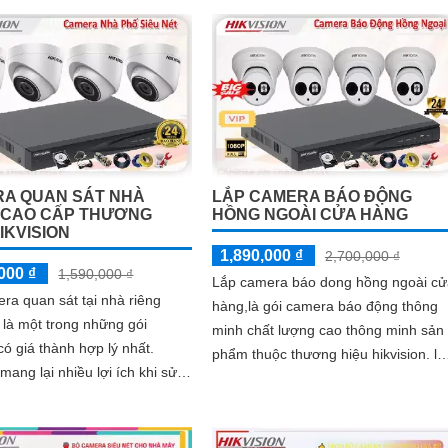
H.265+/H.265/H.264+/H
A QUAN SÁT NHÀ
LẮP CAMERA BÁO ĐỘNG
 CAO CẤP THƯƠNG
HỒNG NGOÀI CỬA HÀNG
IKVISION
1,890,000 ₫
2,700,000 ₫
000 ₫
1,590,000 ₫
Lắp camera báo dong hồng ngoài cử
ra quan sát tại nhà riêng
hàng,là gói camera báo động thông
n là một trong những gói
minh chất lượng cao thông minh sản
ó giá thành hợp lý nhất.
phẩm thuộc thương hiệu hikvision. là
ang lại nhiều lợi ích khi sử
một trong những gói camera báo độ
mera quan sát tăng cường an
có giá thành hợp lý nhất
an toàn cho ngôi nhà của bạn