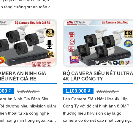
nhà xưởng
úp tăng cường sự an toàn cho
gười tập luyện trong phòng...
AMERA AN NINH GIA
BỘ CAMERA SIÊU NÉT ULTRA
IÊU NÉT GIÁ RẺ
4K LẮP CÔNG TY
000 ₫
1,100,000 ₫
6,800,000 ₫
9,800,000 ₫
era An Ninh Gia Đình Siêu
Lắp Camera Siêu Nét Ultra 4k Lắp
Rẻ thương hiệu hikvision giám
Công Ty với độ chi hình ảnh 8.0MP
điện thoại từ xa công nghệ
thương hiệu hikvision đây là gói
ình sáng mịn hồng ngoại xa
camera có độ nét cao nhất công ngh
 hợp cho gia đình ban đêm
HDTVI hiên nay trên thị trường, với