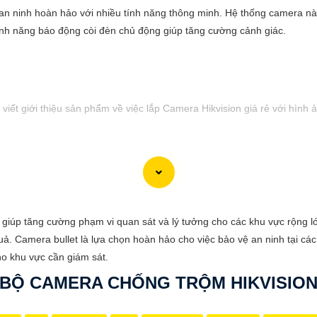
 an ninh hoàn hảo với nhiều tính năng thông minh. Hệ thống camera nà
tính năng báo động còi đèn chủ động giúp tăng cường cảnh giác.
viết giới thiệu sản phẩm về việc lắp Camera Hikvision giá rẻ với hình 
hi phí phải chăng cho ngôi nhà hoặc doanh nghiệp của mình? Hãy cân n
hình ảnh sắc nét và giá cả phải chăng, Camera Hikvision là sự lựa chọn 
 giúp tăng cường phạm vi quan sát và lý tưởng cho các khu vực rộng lớn
nh ảnh chất lượng cao, sắc nét và rõ ràng. Bạn sẽ không bỏ lỡ bất kỳ c
. Camera bullet là lựa chọn hoàn hảo cho việc bảo vệ an ninh tại cá
ion vẫn
tin tưởng
mức giá hợp lý, phù hợp với nhu cầu và túi tiền của 
ho khu vực cần giám sát.
giản và dễ sử dụng, giúp bạn dễ dàng cài đặt và vận hành mà không c
BỘ CAMERA CHỐNG TRỘM HIKVISIO
i giá ưu đãi, hãy đến ngay cửa hàng chuyên cung cấp sản phẩm an ninh