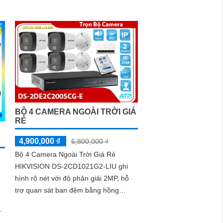
BỘ 4 CAMERA NGOÀI TRỜI GIÁ
RẺ
4,900,000 ₫
6,800,000 ₫
Bộ 4 Camera Ngoài Trời Giá Rẻ
HIKVISION DS-2CD1021G2-LIU ghi
hình rõ nét với độ phân giải 2MP, hỗ
trợ quan sát ban đêm bằng hồng
ngoại 20m và ánh sáng trắng 15m.
.
Camera có micro thu âm, phát hiện