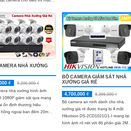
là giám sát các hoạt...
CAMERA NHÀ XƯỞNG
Ẻ
BỘ CAMERA GIÁM SÁT NHÀ
XƯỞNG GIÁ RẺ
000 ₫
9,200,000 ₫
mera nhà xưởng hình ảnh
4,700,000 ₫
8,399,000 ₫
 1080P giám sát qua mạng
Bộ camera an ninh dành cho nhà
ại ổn định thương hiệu
xưởng giá rẻ được trang bị 4 mắt
on hồng ngoại ban đêm 20m
Hikvision DS-2CD1021G1-I mang lại
 nhỏ gọn tinh tế với ưu điểm
hình ảnh rõ nét với độ phân giải 2MP
t...
Chuẩn nén hình ảnh