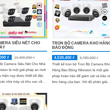
MERA SIÊU NÉT CHO
TRỌN BỘ CAMERA KHO HÀN
ÁY
BÁO ĐỘNG
000 ₫
10,400,000 ₫
4,530,400 ₫
6,780,000 ₫
ộ Camera Siêu Nét Cho Nhà
Thiết kế trọn bộ Trọn Bộ Camera Kh
ision là một giải pháp an ninh
Hàng Báo Động Hikvision là một giải
 hiện nay được thiết kế đặc
pháp hoàn hảo để giám sát và bảo v
 các nhà máy và khu vực cần
kho hàng của bạn. Với độ phân giải
át chính xác và chi tiết....
2.0 MP, hệ thống camera này sẽ...