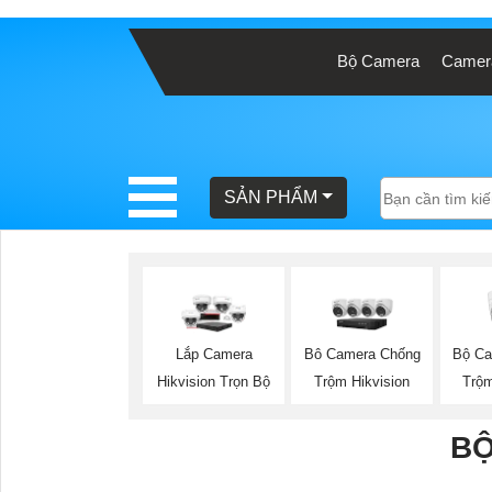
Bộ Camera
Camera
BÁO
GIÁ
TRỌN
GÓI
SẢN PHẨM
SẢN
PHẨM
Bộ Ca
Lắp Camera
Bô Camera Chống
Trộm
Hikvision Trọn Bộ
Trộm Hikvision
TƯ
VẤN
BỘ
LẮP