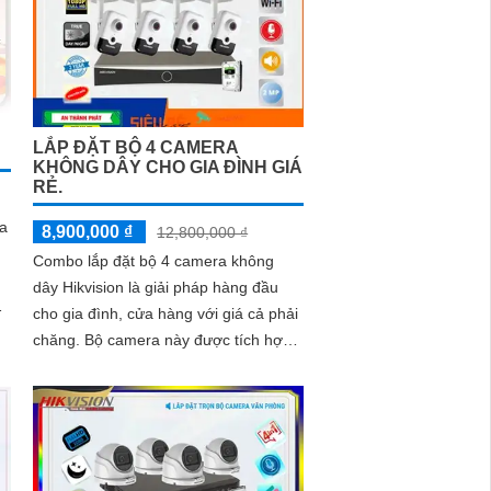
LẮP ĐẶT BỘ 4 CAMERA
KHÔNG DÂY CHO GIA ĐÌNH GIÁ
RẺ.
a
8,900,000 ₫
12,800,000 ₫
Combo lắp đặt bộ 4 camera không
dây Hikvision là giải pháp hàng đầu
cho gia đình, cửa hàng với giá cả phải
ng
chăng. Bộ camera này được tích hợp
khả năng thu âm và loa, giúp ghi lại
âm thanh và phát ra cảnh báo nhanh
chóng