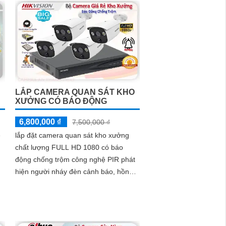
thông minh với giá cả phải chăng và hình ảnh chất
 và chất lượng.
LẮP CAMERA QUAN SÁT KHO
XƯỞNG CÓ BÁO ĐỘNG
6,800,000 ₫
7,500,000 ₫
ẻ
lắp đặt camera quan sát kho xưởng
chất lượng FULL HD 1080 có báo
động chống trộm công nghệ PIR phát
hiện người nháy đèn cảnh báo, hồng
ngoại giám sát ban đêm 20m giám sát
từ xa qua mạng điện thoại