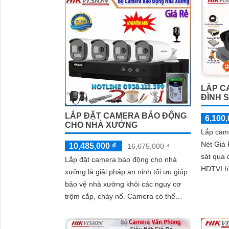
LẮP C
ĐÌNH S
LẮP ĐẶT CAMERA BÁO ĐỘNG
6,100,
CHO NHÀ XƯỞNG
Lắp cam
Nét Giá 
10,485,000 ₫
16,675,000 ₫
sát qua 
Lắp đặt camera báo động cho nhà
HDTVI h
xưởng là giải pháp an ninh tối ưu giúp
'
30m phù
bảo vệ nhà xưởng khỏi các nguy cơ
trộm cắp, cháy nổ. Camera có thể
được sử dụng để theo dõi hoạt động
của nhân viên, đảm bảo nhân viên làm