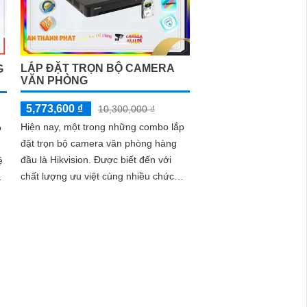
LẮP ĐẶT TRỌN BỘ CAMERA
G
VĂN PHÒNG
5,773,600 ₫
10,300,000 ₫
Hiện nay, một trong những combo lắp
o
đặt trọn bộ camera văn phòng hàng
đầu là Hikvision. Được biết đến với
ệ
chất lượng ưu việt cùng nhiều chức
năng thông minh, sản phẩm này đáp
ứng tốt nhu cầu giám sát và bảo vệ an
ninh trong văn phòng