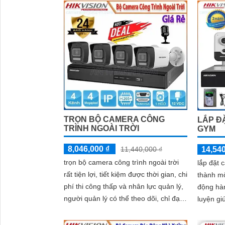
sẽ được tư vấn cụ thể về sản phẩm phù hợp với nh
Kết luận
Camera Hikvision không chỉ mang đến sự an toàn và
lượng sắc nét. Hãy đầu tư vào an ninh và yên tâm h
Hy vọng rằng bài viết giới thiệu trên sẽ giúp bạn 
TRỌN BỘ CAMERA CÔNG
LẮP Đ
TRÌNH NGOÀI TRỜI
GYM
8,046,000 ₫
14,540
11,440,000 ₫
trọn bộ camera công trình ngoài trời
lắp đặt 
rất tiện lợi, tiết kiệm được thời gian, chi
thành mộ
phí thi công thấp và nhân lực quản lý,
động hà
người quản lý có thể theo dõi, chỉ đạo
luyện gi
toàn bộ hoạt động của công trình ngay
tất cả n
cả khi không có ở đó.