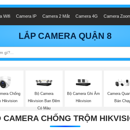
 Wifi
Camera IP
Camera 2 Mắt
Camera 4G
Camera Zoo
LẮP CAMERA QUẬN 8
mera Chống
Bộ Camera
Bộ Camera Ghi Âm
Camera Quan
 Hikvision
Hikvision Ban Đêm
Hikvision
Bán Chạ
Có Màu
 CAMERA CHỐNG TRỘM HIKVIS