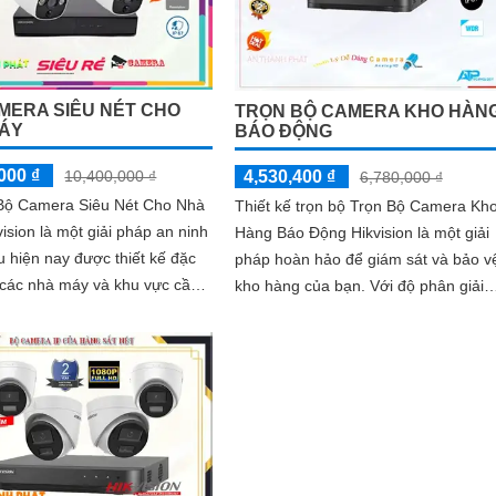
MERA SIÊU NÉT CHO
TRỌN BỘ CAMERA KHO HÀN
ÁY
BÁO ĐỘNG
000 ₫
10,400,000 ₫
4,530,400 ₫
6,780,000 ₫
ộ Camera Siêu Nét Cho Nhà
Thiết kế trọn bộ Trọn Bộ Camera Kh
ision là một giải pháp an ninh
Hàng Báo Động Hikvision là một giải
 hiện nay được thiết kế đặc
pháp hoàn hảo để giám sát và bảo v
 các nhà máy và khu vực cần
kho hàng của bạn. Với độ phân giải
át chính xác và chi tiết....
2.0 MP, hệ thống camera này sẽ...