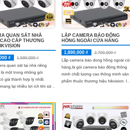
A QUAN SÁT NHÀ
LẮP CAMERA BÁO ĐỘNG
 CAO CẤP THƯƠNG
HỒNG NGOÀI CỬA HÀNG
IKVISION
1,890,000 ₫
2,700,000 ₫
000 ₫
1,590,000 ₫
Lắp camera báo dong hồng ngoài cử
ra quan sát tại nhà riêng
hàng,là gói camera báo động thông
n là một trong những gói
minh chất lượng cao thông minh sản
ó giá thành hợp lý nhất.
phẩm thuộc thương hiệu hikvision. là
ang lại nhiều lợi ích khi sử
một trong những gói camera báo độ
mera quan sát tăng cường an
có giá thành hợp lý nhất
an toàn cho ngôi nhà của bạn