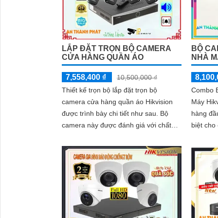
BỘ CA
LẮP ĐẶT TRỌN BỘ CAMERA
NHÀ M
CỬA HÀNG QUẦN ÁO
8,100,
7,558,400 ₫
10,500,000 ₫
Combo B
Thiết kế trọn bộ lắp đặt trọn bộ
Máy Hikv
camera cửa hàng quần áo Hikvision
hàng đầu
được trình bày chi tiết như sau. Bộ
biệt cho
camera này được đánh giá với chất
sự giám s
lượng hình ảnh sắc nét, giám sát ổn
định và có thể được quan sát từ xa