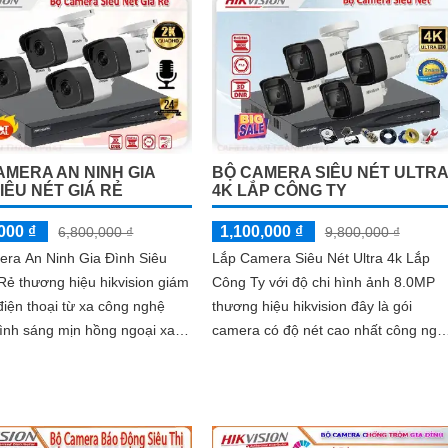
AMERA AN NINH GIA
BỘ CAMERA SIÊU NÉT ULTRA
IÊU NÉT GIÁ RẺ
4K LẮP CÔNG TY
000 ₫
1,100,000 ₫
6,800,000 ₫
9,800,000 ₫
era An Ninh Gia Đình Siêu
Lắp Camera Siêu Nét Ultra 4k Lắp
Rẻ thương hiệu hikvision giám
Công Ty với độ chi hình ảnh 8.0MP
điện thoại từ xa công nghệ
thương hiệu hikvision đây là gói
ình sáng mịn hồng ngoại xa
camera có độ nét cao nhất công ngh
 hợp cho gia đình ban đêm
HDTVI hiên nay trên thị trường, với
thiết...