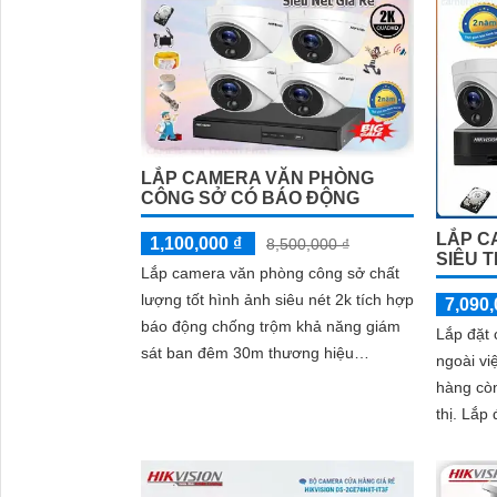
việc đúng quy định
LẮP CAMERA VĂN PHÒNG
CÔNG SỞ CÓ BÁO ĐỘNG
LẮP C
1,100,000 ₫
8,500,000 ₫
SIÊU T
Lắp camera văn phòng công sở chất
lượng tốt hình ảnh siêu nét 2k tích hợp
7,090,
báo động chống trộm khả năng giám
Lắp đặt 
sát ban đêm 30m thương hiệu
ngoài vi
hikvision là gói camera đáng sử dụng
hàng còn
cho văn phòng công sở chất lượng
thị. Lắp đặt camera cho siêu thị mục
cao
đích đó 