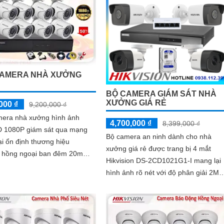
CAMERA NHÀ XƯỞNG
Ẻ
BỘ CAMERA GIÁM SÁT NHÀ
XƯỞNG GIÁ RẺ
000 ₫
9,200,000 ₫
mera nhà xưởng hình ảnh
4,700,000 ₫
8,399,000 ₫
 1080P giám sát qua mạng
Bộ camera an ninh dành cho nhà
ại ổn định thương hiệu
xưởng giá rẻ được trang bị 4 mắt
on hồng ngoại ban đêm 20m
Hikvision DS-2CD1021G1-I mang lại
 nhỏ gọn tinh tế với ưu điểm
hình ảnh rõ nét với độ phân giải 2MP
t...
Chuẩn nén hình ảnh
H.265+/H.265/H.264+/H