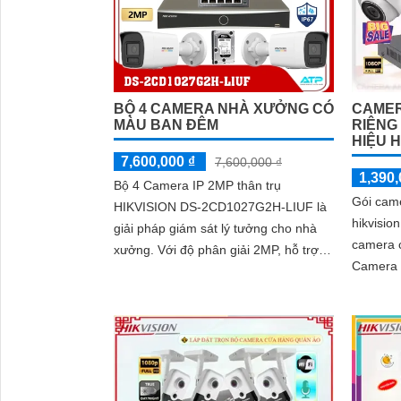
CAMER
BỘ 4 CAMERA NHÀ XƯỞNG CÓ
RIÊNG
MÀU BAN ĐÊM
HIỆU H
7,600,000 ₫
7,600,000 ₫
1,390,
Bộ 4 Camera IP 2MP thân trụ
Gói came
HIKVISION DS-2CD1027G2H-LIUF là
hikvisio
giải pháp giám sát lý tưởng cho nhà
camera c
xưởng. Với độ phân giải 2MP, hỗ trợ
Camera m
quan sát ban đêm bằng hồng ngoại và
dụng ca
ánh sáng trắng tầm xa 30m
ninh và 