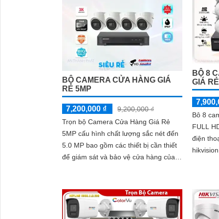
BỘ 8 
BỘ CAMERA CỬA HÀNG GIÁ
GIÁ R
RẺ 5MP
7,900,
7,200,000 ₫
9,200,000 ₫
Bô 8 ca
Trọn bộ Camera Cửa Hàng Giá Rẻ
FULL HD
5MP cấu hình chất lượng sắc nét đến
điện tho
5.0 MP bao gồm các thiết bị cần thiết
hikvisi
để giám sát và bảo vệ cửa hàng của
thiết kế
bạn một cách hiệu quả
giá rẻ tiế