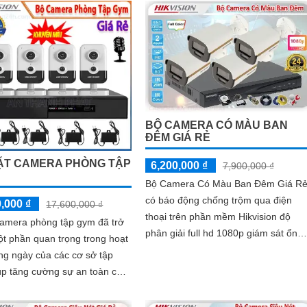
u cầu của mình.
 bảo vệ cho ngôi nhà hoặc doanh nghiệp của bạn, mà còn là lựa chọn 
ơn với Camera Hikvision!
thu hút được khách hàng quan tâm đến sản phẩm Camera Hikvision giá rẻ
BỘ CAMERA CÓ MÀU BAN
ĐÊM GIÁ RẺ
ẶT CAMERA PHÒNG TẬP
6,200,000 ₫
7,900,000 ₫
Bộ Camera Có Màu Ban Đêm Giá R
có báo động chống trộm qua điện
,000 ₫
17,600,000 ₫
thoại trên phần mềm Hikvision độ
camera phòng tập gym đã trở
phân giải full hd 1080p giám sát ổn
t phần quan trọng trong hoạt
định phù hợp cho công ty, gia đình
ng ngày của các cơ sở tập
nhà xưởng
úp tăng cường sự an toàn cho
gười tập luyện trong phòng...