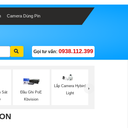
m
Camera Dùng Pin
0938.112.399
Gọi tư vấn:
Lắp Camera Hybird
 Sát
Đầu Ghi PoE
Light
y
Kbvision
ION