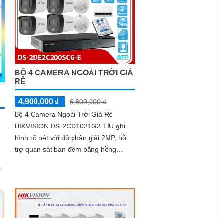
BỘ 4 CAMERA NGOÀI TRỜI GIÁ
RẺ
4,900,000 ₫
6,800,000 ₫
Bộ 4 Camera Ngoài Trời Giá Rẻ
HIKVISION DS-2CD1021G2-LIU ghi
hình rõ nét với độ phân giải 2MP, hỗ
trợ quan sát ban đêm bằng hồng
ngoại 20m và ánh sáng trắng 15m.
.
Camera có micro thu âm, phát hiện
người và phương tiện, xử lý hình ảnh
tốt với chống ngược sáng DWDR,
BLC, giảm nhiễu 3D DNR