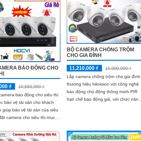
BỘ CAMERA CHỐNG TRỘM
CHO GIA ĐÌNH
AMERA BÁO ĐỘNG CHO
11,210,000 ₫
15,000,000 ₫
HỊ
Lắp camera chống trộm cho gia đình
thương hiệu hikvision với công nghệ
000 ₫
10,650,000 ₫
báo động chủ động thông minh PIR
camera báo động cho siêu thị
hạn chế báo động giả, với chức năng
ệc bảo vệ tài sản cho khách
đèn led cảnh báo, âm thanh cảnh
 giúp bảo vệ tài sản của siêu
báo,...
là giám sát các hoạt...