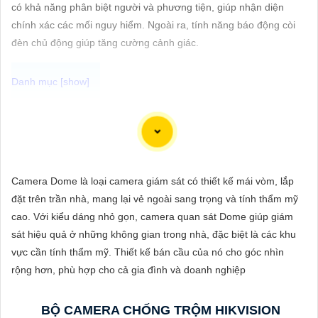
ĐẶT
có khả năng phân biệt người và phương tiện, giúp nhận diện
chính xác các mối nguy hiểm. Ngoài ra, tính năng báo động còi
đèn chủ động giúp tăng cường cảnh giác.
PHỤ
KIỆN
CAMERA
Chắc chắn! Dưới đây là cách bạn có thể viết một bài viết giới
thiệu sản phẩm về việc lắp Camera Hikvision giá rẻ với hình ảnh
chất lượng sắc nét:
TƯ
Camera Dome là loại camera giám sát có thiết kế mái vòm, lắp
VẤN
Lắp Camera Hikvision - Giải pháp an ninh hoàn hảo
đặt trên trần nhà, mang lại vẻ ngoài sang trọng và tính thẩm mỹ
DỊCH
Bạn đang tìm kiếm giải pháp an ninh hiệu quả và chi phí phải
cao. Với kiểu dáng nhỏ gọn, camera quan sát Dome giúp giám
VỤ
chăng cho ngôi nhà hoặc doanh nghiệp của mình? Hãy cân
sát hiệu quả ở những không gian trong nhà, đặc biệt là các khu
nhắc lắp đặt Camera Hikvision, giải pháp hàng đầu trong lĩnh
vực cần tính thẩm mỹ. Thiết kế bán cầu của nó cho góc nhìn
vực an ninh và giám sát. Với chất lượng hình ảnh sắc nét và giá
rộng hơn, phù hợp cho cả gia đình và doanh nghiệp
cả phải chăng, Camera Hikvision là sự lựa chọn lý tưởng cho
việc bảo vệ tài sản và an ninh cho mọi người.
BỘ CAMERA CHỐNG TRỘM HIKVISION
Tại sao chọn Camera Hikvision?