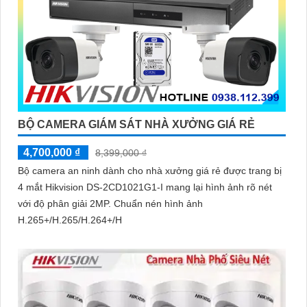
BỘ CAMERA GIÁM SÁT NHÀ XƯỞNG GIÁ RẺ
4,700,000 ₫
8,399,000 ₫
Bộ camera an ninh dành cho nhà xưởng giá rẻ được trang bị
4 mắt Hikvision DS-2CD1021G1-I mang lại hình ảnh rõ nét
với độ phân giải 2MP. Chuẩn nén hình ảnh
H.265+/H.265/H.264+/H