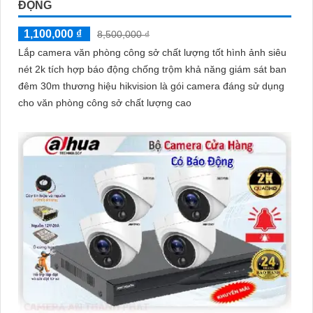
ĐỘNG
1,100,000 ₫
Hy vọng rằng bài viết giới thiệu trên sẽ giúp bạn thu hút được
8,500,000 ₫
khách hàng quan tâm đến sản phẩm Camera Hikvision giá rẻ và
Lắp camera văn phòng công sở chất lượng tốt hình ảnh siêu
chất lượng.
nét 2k tích hợp báo động chống trộm khả năng giám sát ban
đêm 30m thương hiệu hikvision là gói camera đáng sử dụng
cho văn phòng công sở chất lượng cao
'