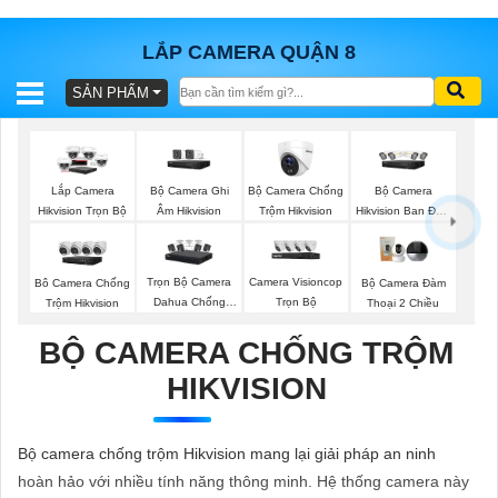
LẮP CAMERA QUẬN 8
SẢN PHẨM
BÁO
GIÁ
TRỌN
GÓI
Bộ Camera Ghi
Bộ Camera Chống
Bộ Camera
Lắp Camera
Âm Hikvision
Trộm Hikvision
Hikvision Ban Đêm
Hikvision Trọn Bộ
Có Màu
SẢN
Trọn Bộ Camera
Camera Visioncop
Bô Camera Chống
Bộ Camera Đàm
Dahua Chống
Trọn Bộ
Trộm Hikvision
Thoại 2 Chiều
PHẨM
Trộm
BỘ CAMERA CHỐNG TRỘM
HIKVISION
TƯ
VẤN
Bộ camera chống trộm Hikvision mang lại giải pháp an ninh
LẮP
hoàn hảo với nhiều tính năng thông minh. Hệ thống camera này