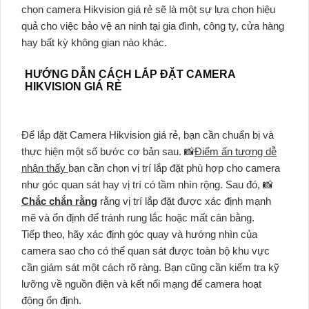
chọn camera Hikvision giá rẻ sẽ là một sự lựa chọn hiệu
quả cho việc bảo vệ an ninh tại gia đình, công ty, cửa hàng
hay bất kỳ không gian nào khác.
HƯỚNG DẪN CÁCH LẮP ĐẶT CAMERA
HIKVISION GIÁ RẺ
Để lắp đặt Camera Hikvision giá rẻ, bạn cần chuẩn bị và
thực hiện một số bước cơ bản sau. 📸
Điểm ấn tượng dễ
nhận thấy
bạn cần chọn vị trí lắp đặt phù hợp cho camera
như góc quan sát hay vị trí có tầm nhìn rộng. Sau đó, 📸
Chắc chắn rằng
rằng vị trí lắp đặt được xác định mạnh
mẽ và ổn định để tránh rung lắc hoặc mất cân bằng.
Tiếp theo, hãy xác định góc quay và hướng nhìn của
camera sao cho có thể quan sát được toàn bộ khu vực
cần giám sát một cách rõ ràng. Bạn cũng cần kiểm tra kỹ
lưỡng về nguồn điện và kết nối mạng để camera hoạt
động ổn định.