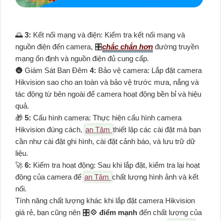
🌅
3:
Kết nối mạng và điện: Kiểm tra kết nối mạng và
nguồn điện đến camera, 🎛
chắc chắn hơn
đường truyền
mạng ổn định và nguồn điện đủ cung cấp.
🌚 Giám Sát Ban Đêm
4:
Bảo vệ camera: Lắp đặt camera
Hikvision sao cho an toàn và bảo vệ trước mưa, nắng và
tác động từ bên ngoài để camera hoạt động bền bỉ và hiệu
quả.
🎁
5:
Cấu hình camera: Thực hiện cấu hình camera
Hikvision đúng cách,
an Tâm
thiết lập các cài đặt mà bạn
cần như cài đặt ghi hình, cài đặt cảnh báo, và lưu trữ dữ
liệu.
️🚀
6:
Kiểm tra hoạt động: Sau khi lắp đặt, kiểm tra lại hoạt
động của camera để
an Tâm
chất lượng hình ảnh và kết
nối.
Tính năng chất lượng khác khi lắp đặt camera Hikvision
giá rẻ, bạn cũng nên 🎛
💠 điểm mạnh
đến chất lượng của