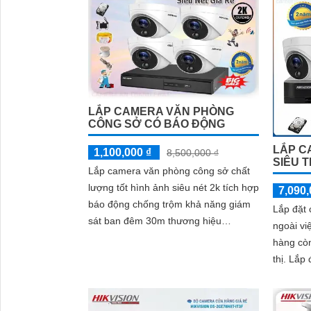
việc đúng quy định
LẮP CAMERA VĂN PHÒNG
CÔNG SỞ CÓ BÁO ĐỘNG
LẮP C
1,100,000 ₫
8,500,000 ₫
SIÊU T
Lắp camera văn phòng công sở chất
lượng tốt hình ảnh siêu nét 2k tích hợp
7,090,
báo động chống trộm khả năng giám
Lắp đặt 
sát ban đêm 30m thương hiệu
ngoài vi
hikvision là gói camera đáng sử dụng
hàng còn
cho văn phòng công sở chất lượng
thị. Lắp đặt camera cho siêu thị mục
cao
đích đó 