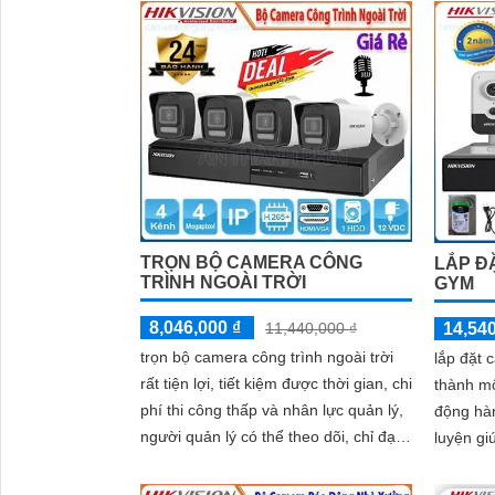
sẽ được tư vấn cụ thể về sản phẩm phù hợp với nh
Kết luận
Camera Hikvision không chỉ mang đến sự an toàn và
lượng sắc nét. Hãy đầu tư vào an ninh và yên tâm h
Hy vọng rằng bài viết giới thiệu trên sẽ giúp bạn 
TRỌN BỘ CAMERA CÔNG
LẮP Đ
TRÌNH NGOÀI TRỜI
GYM
8,046,000 ₫
14,540
11,440,000 ₫
trọn bộ camera công trình ngoài trời
lắp đặt 
rất tiện lợi, tiết kiệm được thời gian, chi
thành mộ
phí thi công thấp và nhân lực quản lý,
động hà
người quản lý có thể theo dõi, chỉ đạo
luyện gi
toàn bộ hoạt động của công trình ngay
tất cả n
cả khi không có ở đó.