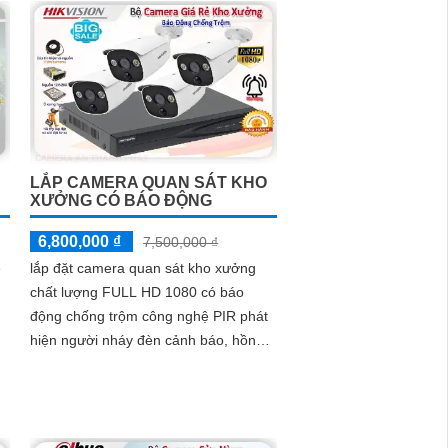
thông minh với giá cả phải chăng và hình ảnh chất
 và chất lượng.
LẮP CAMERA QUAN SÁT KHO
XƯỞNG CÓ BÁO ĐỘNG
6,800,000 ₫
7,500,000 ₫
ẻ
lắp đặt camera quan sát kho xưởng
chất lượng FULL HD 1080 có báo
động chống trộm công nghệ PIR phát
hiện người nháy đèn cảnh báo, hồng
ngoại giám sát ban đêm 20m giám sát
từ xa qua mạng điện thoại