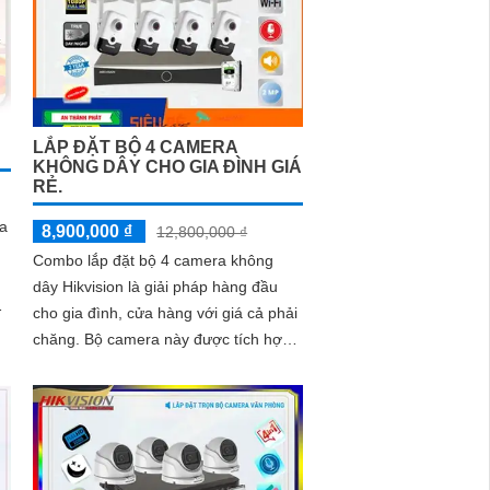
LẮP ĐẶT BỘ 4 CAMERA
KHÔNG DÂY CHO GIA ĐÌNH GIÁ
RẺ.
a
8,900,000 ₫
12,800,000 ₫
Combo lắp đặt bộ 4 camera không
dây Hikvision là giải pháp hàng đầu
cho gia đình, cửa hàng với giá cả phải
ng
chăng. Bộ camera này được tích hợp
khả năng thu âm và loa, giúp ghi lại
âm thanh và phát ra cảnh báo nhanh
chóng