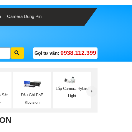
m
Camera Dùng Pin
0938.112.399
Gọi tư vấn:
Lắp Camera Hybird
 Sát
Đầu Ghi PoE
Light
y
Kbvision
ION