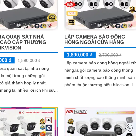
A QUAN SÁT NHÀ
LẮP CAMERA BÁO ĐỘNG
 CAO CẤP THƯƠNG
HỒNG NGOÀI CỬA HÀNG
IKVISION
1,890,000 ₫
2,700,000 ₫
000 ₫
1,590,000 ₫
Lắp camera báo dong hồng ngoài cử
ra quan sát tại nhà riêng
hàng,là gói camera báo động thông
n là một trong những gói
minh chất lượng cao thông minh sản
ó giá thành hợp lý nhất.
phẩm thuộc thương hiệu hikvision. là
ang lại nhiều lợi ích khi sử
một trong những gói camera báo độ
mera quan sát tăng cường an
có giá thành hợp lý nhất
an toàn cho ngôi nhà của bạn