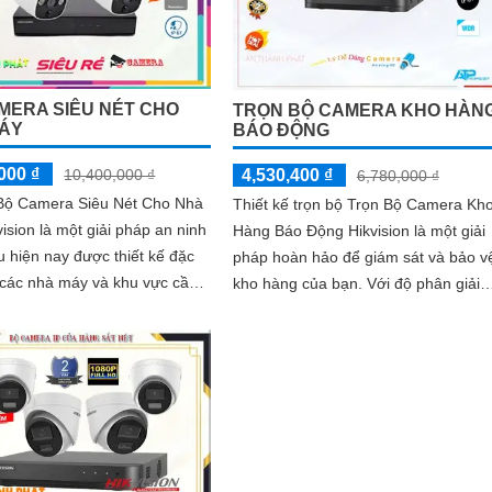
MERA SIÊU NÉT CHO
TRỌN BỘ CAMERA KHO HÀN
ÁY
BÁO ĐỘNG
000 ₫
10,400,000 ₫
4,530,400 ₫
6,780,000 ₫
ộ Camera Siêu Nét Cho Nhà
Thiết kế trọn bộ Trọn Bộ Camera Kh
ision là một giải pháp an ninh
Hàng Báo Động Hikvision là một giải
 hiện nay được thiết kế đặc
pháp hoàn hảo để giám sát và bảo v
 các nhà máy và khu vực cần
kho hàng của bạn. Với độ phân giải
át chính xác và chi tiết....
2.0 MP, hệ thống camera này sẽ...