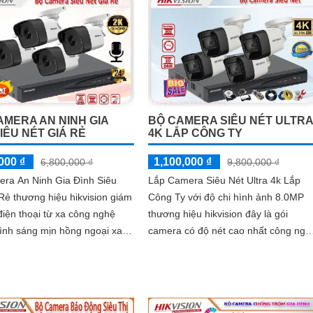
AMERA AN NINH GIA
BỘ CAMERA SIÊU NÉT ULTRA
IÊU NÉT GIÁ RẺ
4K LẮP CÔNG TY
000 ₫
1,100,000 ₫
6,800,000 ₫
9,800,000 ₫
era An Ninh Gia Đình Siêu
Lắp Camera Siêu Nét Ultra 4k Lắp
Rẻ thương hiệu hikvision giám
Công Ty với độ chi hình ảnh 8.0MP
điện thoại từ xa công nghệ
thương hiệu hikvision đây là gói
ình sáng mịn hồng ngoại xa
camera có độ nét cao nhất công ngh
 hợp cho gia đình ban đêm
HDTVI hiên nay trên thị trường, với
thiết...