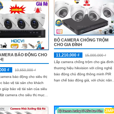
BỘ CAMERA CHỐNG TRỘM
CHO GIA ĐÌNH
AMERA BÁO ĐỘNG CHO
11,210,000 ₫
15,000,000 ₫
HỊ
Lắp camera chống trộm cho gia đình
thương hiệu hikvision với công nghệ
000 ₫
10,650,000 ₫
báo động chủ động thông minh PIR
camera báo động cho siêu thị
hạn chế báo động giả, với chức năng
ệc bảo vệ tài sản cho khách
đèn led cảnh báo, âm thanh cảnh
 giúp bảo vệ tài sản của siêu
báo,...
là giám sát các hoạt...