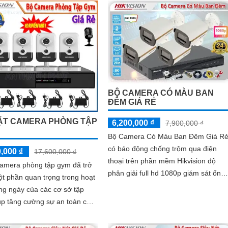
u cầu của mình.
 bảo vệ cho ngôi nhà hoặc doanh nghiệp của bạn, mà còn là lựa chọn 
ơn với Camera Hikvision!
thu hút được khách hàng quan tâm đến sản phẩm Camera Hikvision giá rẻ
BỘ CAMERA CÓ MÀU BAN
ĐÊM GIÁ RẺ
ẶT CAMERA PHÒNG TẬP
6,200,000 ₫
7,900,000 ₫
Bộ Camera Có Màu Ban Đêm Giá R
có báo động chống trộm qua điện
,000 ₫
17,600,000 ₫
thoại trên phần mềm Hikvision độ
camera phòng tập gym đã trở
phân giải full hd 1080p giám sát ổn
t phần quan trọng trong hoạt
định phù hợp cho công ty, gia đình
ng ngày của các cơ sở tập
nhà xưởng
úp tăng cường sự an toàn cho
gười tập luyện trong phòng...