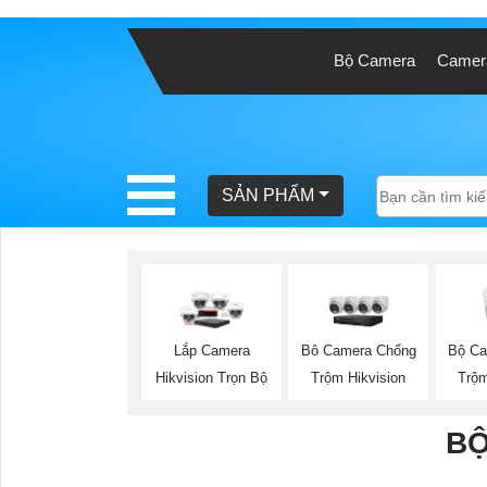
Bộ Camera
Camera
BÁO
GIÁ
TRỌN
GÓI
SẢN PHẨM
SẢN
PHẨM
Bộ Ca
Lắp Camera
Bô Camera Chống
Trộm
Hikvision Trọn Bộ
Trộm Hikvision
TƯ
VẤN
BỘ
LẮP