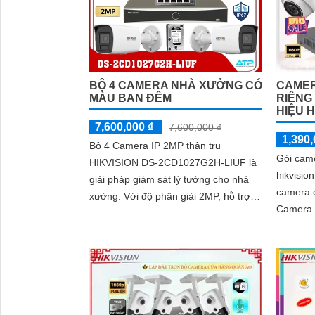
CAMER
BỘ 4 CAMERA NHÀ XƯỞNG CÓ
RIÊNG
MÀU BAN ĐÊM
HIỆU H
7,600,000 ₫
7,600,000 ₫
1,390,
Bộ 4 Camera IP 2MP thân trụ
Gói came
HIKVISION DS-2CD1027G2H-LIUF là
hikvisio
giải pháp giám sát lý tưởng cho nhà
camera c
xưởng. Với độ phân giải 2MP, hỗ trợ
Camera m
quan sát ban đêm bằng hồng ngoại và
dụng ca
ánh sáng trắng tầm xa 30m
ninh và 