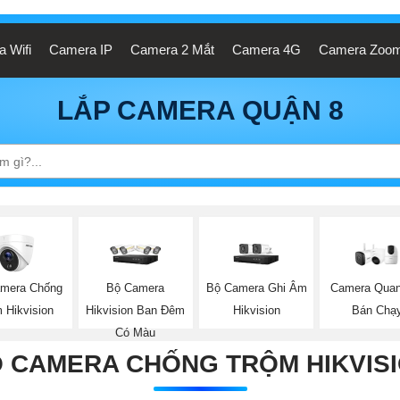
 Wifi
Camera IP
Camera 2 Mắt
Camera 4G
Camera Zoo
LẮP CAMERA QUẬN 8
mera Chống
Bộ Camera
Bộ Camera Ghi Âm
Camera Quan
 Hikvision
Hikvision Ban Đêm
Hikvision
Bán Chạ
Có Màu
 CAMERA CHỐNG TRỘM HIKVIS