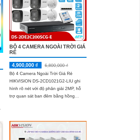
BỘ 4 CAMERA NGOÀI TRỜI GIÁ
RẺ
4,900,000 ₫
6,800,000 ₫
Bộ 4 Camera Ngoài Trời Giá Rẻ
HIKVISION DS-2CD1021G2-LIU ghi
hình rõ nét với độ phân giải 2MP, hỗ
trợ quan sát ban đêm bằng hồng
ngoại 20m và ánh sáng trắng 15m.
.
Camera có micro thu âm, phát hiện
người và phương tiện, xử lý hình ảnh
tốt với chống ngược sáng DWDR,
BLC, giảm nhiễu 3D DNR