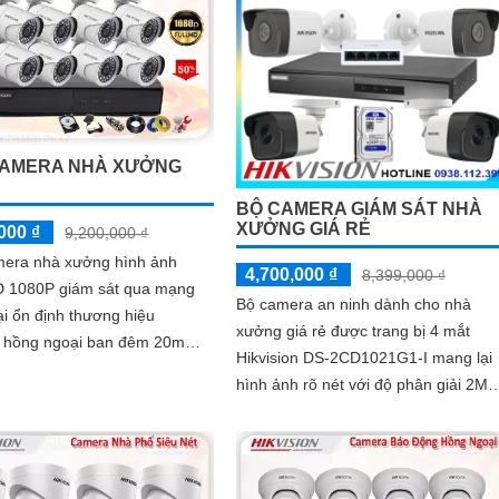
CAMERA NHÀ XƯỞNG
Ẻ
BỘ CAMERA GIÁM SÁT NHÀ
XƯỞNG GIÁ RẺ
000 ₫
9,200,000 ₫
mera nhà xưởng hình ảnh
4,700,000 ₫
8,399,000 ₫
 1080P giám sát qua mạng
Bộ camera an ninh dành cho nhà
ại ổn định thương hiệu
xưởng giá rẻ được trang bị 4 mắt
on hồng ngoại ban đêm 20m
Hikvision DS-2CD1021G1-I mang lại
 nhỏ gọn tinh tế với ưu điểm
hình ảnh rõ nét với độ phân giải 2MP
t...
Chuẩn nén hình ảnh
H.265+/H.265/H.264+/H