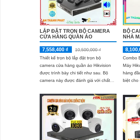
BỘ CA
LẮP ĐẶT TRỌN BỘ CAMERA
NHÀ M
CỬA HÀNG QUẦN ÁO
8,100,
7,558,400 ₫
10,500,000 ₫
Combo B
Thiết kế trọn bộ lắp đặt trọn bộ
Máy Hikv
camera cửa hàng quần áo Hikvision
hàng đầu
được trình bày chi tiết như sau. Bộ
biệt cho
camera này được đánh giá với chất
sự giám s
lượng hình ảnh sắc nét, giám sát ổn
định và có thể được quan sát từ xa