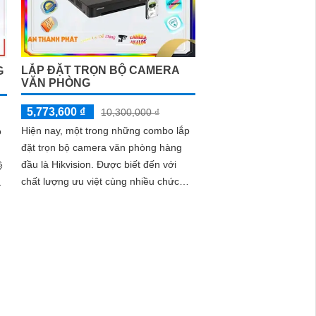
LẮP ĐẶT TRỌN BỘ CAMERA
G
VĂN PHÒNG
5,773,600 ₫
10,300,000 ₫
Hiện nay, một trong những combo lắp
o
đặt trọn bộ camera văn phòng hàng
đầu là Hikvision. Được biết đến với
ệ
chất lượng ưu việt cùng nhiều chức
năng thông minh, sản phẩm này đáp
ứng tốt nhu cầu giám sát và bảo vệ an
ninh trong văn phòng