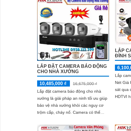
LẮP C
ĐÌNH S
LẮP ĐẶT CAMERA BÁO ĐỘNG
6,100,
CHO NHÀ XƯỞNG
Lắp cam
Nét Giá 
10,485,000 ₫
16,675,000 ₫
sát qua 
Lắp đặt camera báo động cho nhà
HDTVI h
xưởng là giải pháp an ninh tối ưu giúp
'
30m phù
bảo vệ nhà xưởng khỏi các nguy cơ
trộm cắp, cháy nổ. Camera có thể
được sử dụng để theo dõi hoạt động
của nhân viên, đảm bảo nhân viên làm