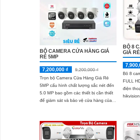
BỘ 8 
BỘ CAMERA CỬA HÀNG GIÁ
GIÁ R
RẺ 5MP
7,900,
7,200,000 ₫
9,200,000 ₫
Bô 8 ca
Trọn bộ Camera Cửa Hàng Giá Rẻ
FULL HD
5MP cấu hình chất lượng sắc nét đến
điện tho
5.0 MP bao gồm các thiết bị cần thiết
hikvisi
để giám sát và bảo vệ cửa hàng của
thiết kế
bạn một cách hiệu quả
giá rẻ tiế