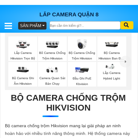
LẮP CAMERA QUẬN 8
SẢN PHẨM
BÁO
GIÁ
TRỌN
GÓI
Bộ Camera Chống
Bộ Camera
Lắp Camera
Bô Camera Chống
Trộm Hikvision
Hikvision Ban Đêm
Hikvision Trọn Bộ
Trộm Hikvision
Có Màu
Lắp Camera
SẢN
Bộ Camera Ghi
Camera Quan Sát
Đầu Ghi PoE
Hybird Light
Âm Hikvision
Bán Chạy
Kbvision
PHẨM
BỘ CAMERA CHỐNG TRỘM
HIKVISION
TƯ
VẤN
Bộ camera chống trộm Hikvision mang lại giải pháp an ninh
LẮP
hoàn hảo với nhiều tính năng thông minh. Hệ thống camera này