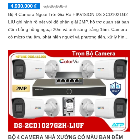
4,900,000 ₫
6,800,000 ₫
Bộ 4 Camera Ngoài Trời Giá Rẻ HIKVISION DS-2CD1021G2-
LIU ghi hình rõ nét với độ phân giải 2MP, hỗ trợ quan sát ban
đêm bằng hồng ngoại 20m và ánh sáng trắng 15m. Camera
có micro thu âm, phát hiện người và phương tiện, xử lý hình
ảnh tốt với chống ngược sáng DWDR, BLC, giảm nhiễu 3D
DNR
BỘ 4 CAMERA NHÀ XƯỞNG CÓ MÀU BAN ĐÊM