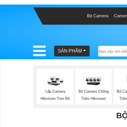
Bộ Camera
Camera
BÁO
GIÁ
TRỌN
GÓI
SẢN PHẨM
SẢN
PHẨM
Bộ Ca
Lắp Camera
Bô Camera Chống
Trộm
Hikvision Trọn Bộ
Trộm Hikvision
TƯ
VẤN
BỘ
LẮP