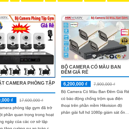
u cầu của mình.
 bảo vệ cho ngôi nhà hoặc doanh nghiệp của bạn, mà còn là lựa chọn 
ơn với Camera Hikvision!
thu hút được khách hàng quan tâm đến sản phẩm Camera Hikvision giá rẻ
BỘ CAMERA CÓ MÀU BAN
ĐÊM GIÁ RẺ
ẶT CAMERA PHÒNG TẬP
6,200,000 ₫
7,900,000 ₫
Bộ Camera Có Màu Ban Đêm Giá R
có báo động chống trộm qua điện
,000 ₫
17,600,000 ₫
thoại trên phần mềm Hikvision độ
camera phòng tập gym đã trở
phân giải full hd 1080p giám sát ổn
t phần quan trọng trong hoạt
định phù hợp cho công ty, gia đình
ng ngày của các cơ sở tập
nhà xưởng
úp tăng cường sự an toàn cho