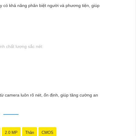
y có khả năng phân biệt người và phương tiện, giúp
ảnh chất lượng sắc nét:
hắc lắp đặt Camera Hikvision, giải pháp hàng đầu
lý tưởng cho việc bảo vệ tài sản và an ninh cho mọi
ừ camera luôn rõ nét, ổn định, giúp tăng cường an
hi tiết nào trong quá trình giám sát. - Giá cả phải
mọi người.
N
ần kỹ năng chuyên môn.
 uy tín. Với đội ngũ nhân viên chuyên nghiệp, bạn
2.0 MP
Thân
CMOS