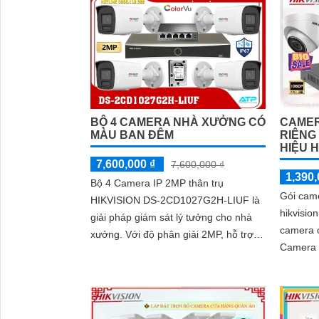
CAMER
BỘ 4 CAMERA NHÀ XƯỞNG CÓ
RIÊNG
MÀU BAN ĐÊM
HIỆU H
7,600,000 ₫
7,600,000 ₫
1,390,
Bộ 4 Camera IP 2MP thân trụ
Gói came
HIKVISION DS-2CD1027G2H-LIUF là
hikvisio
giải pháp giám sát lý tưởng cho nhà
camera c
xưởng. Với độ phân giải 2MP, hỗ trợ
Camera m
quan sát ban đêm bằng hồng ngoại và
dụng ca
ánh sáng trắng tầm xa 30m
ninh và 