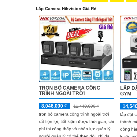
sẽ được tư vấn cụ thể về sản phẩm phù hợp với nh
Lắp Camera Hikvision Giá Rẻ
Kết luận
Camera Hikvision không chỉ mang đến sự an toàn và
lượng sắc nét. Hãy đầu tư vào an ninh và yên tâm h
Hy vọng rằng bài viết giới thiệu trên sẽ giúp bạn 
TRỌN BỘ CAMERA CÔNG
LẮP Đ
TRÌNH NGOÀI TRỜI
GYM
8,046,000 ₫
14,540
11,440,000 ₫
trọn bộ camera công trình ngoài trời
lắp đặt 
rất tiện lợi, tiết kiệm được thời gian, chi
thành mộ
phí thi công thấp và nhân lực quản lý,
động hà
người quản lý có thể theo dõi, chỉ đạo
luyện gi