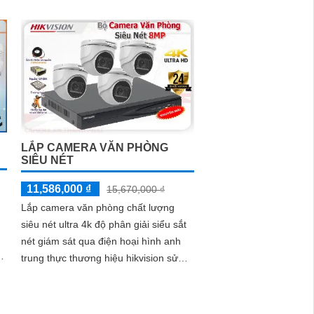
LẮP CAMERA VĂN PHÒNG
SIÊU NÉT
11,586,000 ₫
15,670,000 ₫
Lắp camera văn phòng chất lượng
siêu nét ultra 4k độ phân giải siểu sắt
nét giám sát qua điện hoại hình anh
trung thực thương hiệu hikvision sử
dụng cho văn phòng làm viêc chuyên
nghiệp