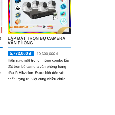
LẮP ĐẶT TRỌN BỘ CAMERA
G
VĂN PHÒNG
5,773,600 ₫
10,300,000 ₫
Hiện nay, một trong những combo lắp
o
đặt trọn bộ camera văn phòng hàng
đầu là Hikvision. Được biết đến với
ệ
chất lượng ưu việt cùng nhiều chức
năng thông minh, sản phẩm này đáp
ứng tốt nhu cầu giám sát và bảo vệ an
ninh trong văn phòng