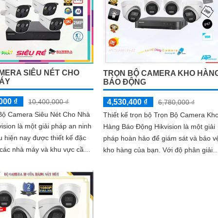
MERA SIÊU NÉT CHO
TRỌN BỘ CAMERA KHO HÀN
ÁY
BÁO ĐỘNG
000 ₫
10,400,000 ₫
4,530,400 ₫
6,780,000 ₫
ộ Camera Siêu Nét Cho Nhà
Thiết kế trọn bộ Trọn Bộ Camera Kh
ision là một giải pháp an ninh
Hàng Báo Động Hikvision là một giải
 hiện nay được thiết kế đặc
pháp hoàn hảo để giám sát và bảo v
 các nhà máy và khu vực cần
kho hàng của bạn. Với độ phân giải
át chính xác và chi tiết....
2.0 MP, hệ thống camera này sẽ...