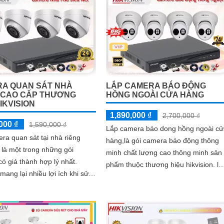
A QUAN SÁT NHÀ
LẮP CAMERA BÁO ĐỘNG
 CAO CẤP THƯƠNG
HỒNG NGOÀI CỬA HÀNG
IKVISION
1,890,000 ₫
2,700,000 ₫
000 ₫
1,590,000 ₫
Lắp camera báo dong hồng ngoài cử
ra quan sát tại nhà riêng
hàng,là gói camera báo động thông
n là một trong những gói
minh chất lượng cao thông minh sản
ó giá thành hợp lý nhất.
phẩm thuộc thương hiệu hikvision. là
ang lại nhiều lợi ích khi sử
một trong những gói camera báo độ
mera quan sát tăng cường an
có giá thành hợp lý nhất
an toàn cho ngôi nhà của bạn