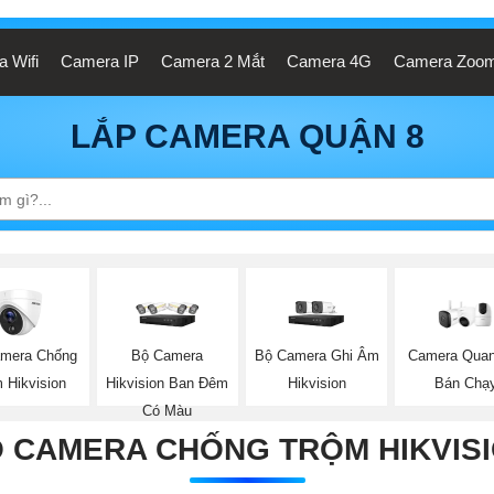
 Wifi
Camera IP
Camera 2 Mắt
Camera 4G
Camera Zoo
LẮP CAMERA QUẬN 8
mera Chống
Bộ Camera
Bộ Camera Ghi Âm
Camera Quan
 Hikvision
Hikvision Ban Đêm
Hikvision
Bán Chạ
Có Màu
 CAMERA CHỐNG TRỘM HIKVIS