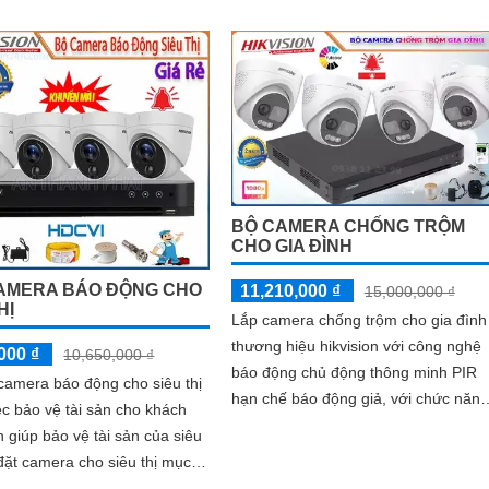
BỘ CAMERA CHỐNG TRỘM
CHO GIA ĐÌNH
AMERA BÁO ĐỘNG CHO
11,210,000 ₫
15,000,000 ₫
HỊ
Lắp camera chống trộm cho gia đình
thương hiệu hikvision với công nghệ
000 ₫
10,650,000 ₫
báo động chủ động thông minh PIR
camera báo động cho siêu thị
hạn chế báo động giả, với chức năng
ệc bảo vệ tài sản cho khách
đèn led cảnh báo, âm thanh cảnh
 giúp bảo vệ tài sản của siêu
báo,...
là giám sát các hoạt...