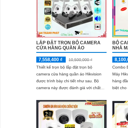
BỘ CA
LẮP ĐẶT TRỌN BỘ CAMERA
NHÀ M
CỬA HÀNG QUẦN ÁO
8,100,
7,558,400 ₫
10,500,000 ₫
Combo B
Thiết kế trọn bộ lắp đặt trọn bộ
Máy Hikv
camera cửa hàng quần áo Hikvision
hàng đầu
được trình bày chi tiết như sau. Bộ
biệt cho
camera này được đánh giá với chất
sự giám s
lượng hình ảnh sắc nét, giám sát ổn
định và có thể được quan sát từ xa