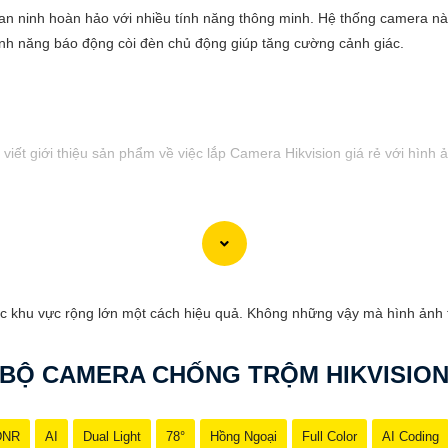
 an ninh hoàn hảo với nhiều tính năng thông minh. Hệ thống camera nà
tính năng báo động còi đèn chủ động giúp tăng cường cảnh giác.
viết giới thiệu sản phẩm về việc lắp Camera Hikvision giá rẻ với hình 
hi phí phải chăng cho ngôi nhà hoặc doanh nghiệp của mình? Hãy cân n
hình ảnh sắc nét và giá cả phải chăng, Camera Hikvision là sự lựa chọn 
c khu vực rộng lớn một cách hiệu quả. Không những vậy mà hình ảnh t
nh ảnh chất lượng cao, sắc nét và rõ ràng. Bạn sẽ không bỏ lỡ bất kỳ c
ion vẫn
tin tưởng
mức giá hợp lý, phù hợp với nhu cầu và túi tiền của 
BỘ CAMERA CHỐNG TRỘM HIKVISIO
giản và dễ sử dụng, giúp bạn dễ dàng cài đặt và vận hành mà không c
i giá ưu đãi, hãy đến ngay cửa hàng chuyên cung cấp sản phẩm an ninh
DNR
AI
Dual Light
78°
Hồng Ngoại
Full Color
AI Coding