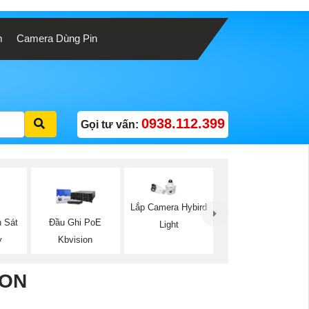
m
Camera Dùng Pin
0938.112.399
Gọi tư vấn:
Lắp Camera Hybird
 Sát
Đầu Ghi PoE
Light
y
Kbvision
ION