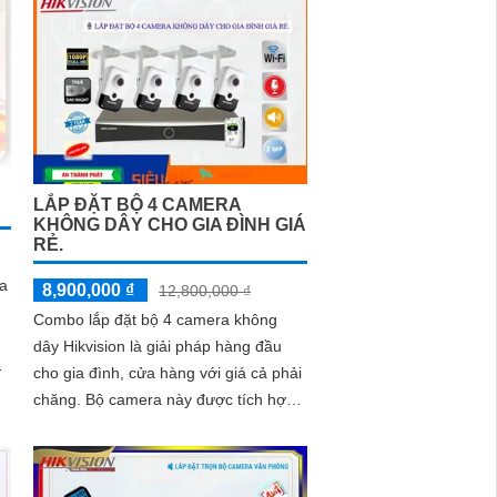
tốt với chống ngược sáng DWDR,
BLC, giảm nhiễu 3D DNR
LẮP ĐẶT BỘ 4 CAMERA
KHÔNG DÂY CHO GIA ĐÌNH GIÁ
RẺ.
a
8,900,000 ₫
12,800,000 ₫
Combo lắp đặt bộ 4 camera không
dây Hikvision là giải pháp hàng đầu
cho gia đình, cửa hàng với giá cả phải
ng
chăng. Bộ camera này được tích hợp
khả năng thu âm và loa, giúp ghi lại
âm thanh và phát ra cảnh báo nhanh
chóng