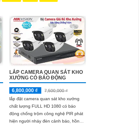
thông minh với giá cả phải chăng và hình ảnh chất
 và chất lượng.
LẮP CAMERA QUAN SÁT KHO
XƯỞNG CÓ BÁO ĐỘNG
6,800,000 ₫
7,500,000 ₫
ẻ
lắp đặt camera quan sát kho xưởng
chất lượng FULL HD 1080 có báo
động chống trộm công nghệ PIR phát
hiện người nháy đèn cảnh báo, hồng
ngoại giám sát ban đêm 20m giám sát
từ xa qua mạng điện thoại