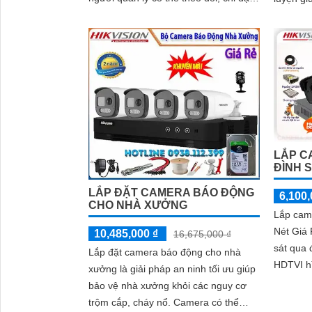
toàn bộ hoạt động của công trình ngay
tất cả n
cả khi không có ở đó.
LẮP C
ĐÌNH S
LẮP ĐẶT CAMERA BÁO ĐỘNG
6,100,
CHO NHÀ XƯỞNG
Lắp cam
Nét Giá 
10,485,000 ₫
16,675,000 ₫
'
sát qua 
Lắp đặt camera báo động cho nhà
HDTVI h
xưởng là giải pháp an ninh tối ưu giúp
30m phù
bảo vệ nhà xưởng khỏi các nguy cơ
trộm cắp, cháy nổ. Camera có thể