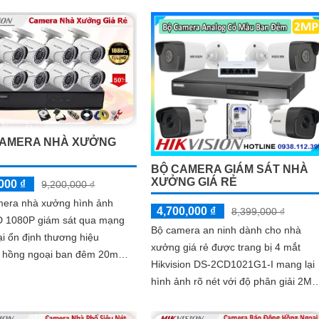
CAMERA NHÀ XƯỞNG
Ẻ
BỘ CAMERA GIÁM SÁT NHÀ
XƯỞNG GIÁ RẺ
000 ₫
9,200,000 ₫
mera nhà xưởng hình ảnh
4,700,000 ₫
8,399,000 ₫
 1080P giám sát qua mạng
Bộ camera an ninh dành cho nhà
ại ổn định thương hiệu
xưởng giá rẻ được trang bị 4 mắt
on hồng ngoại ban đêm 20m
Hikvision DS-2CD1021G1-I mang lại
 nhỏ gọn tinh tế với ưu điểm
hình ảnh rõ nét với độ phân giải 2MP
t...
Chuẩn nén hình ảnh
H.265+/H.265/H.264+/H