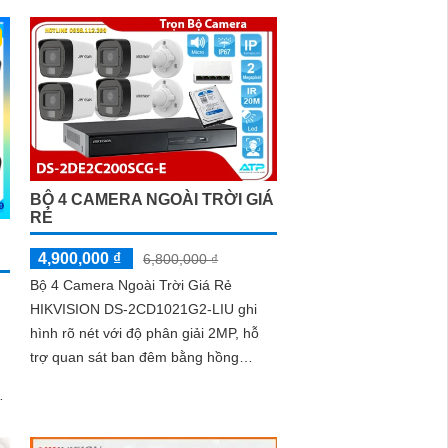
BỘ 4 CAMERA NGOÀI TRỜI GIÁ
RẺ
4,900,000 ₫
6,800,000 ₫
Bộ 4 Camera Ngoài Trời Giá Rẻ
HIKVISION DS-2CD1021G2-LIU ghi
hình rõ nét với độ phân giải 2MP, hỗ
trợ quan sát ban đêm bằng hồng
ngoại 20m và ánh sáng trắng 15m.
.
Camera có micro thu âm, phát hiện
người và phương tiện, xử lý hình ảnh