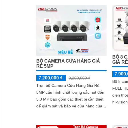
BỘ 8 
BỘ CAMERA CỬA HÀNG GIÁ
GIÁ R
RẺ 5MP
7,900,
7,200,000 ₫
9,200,000 ₫
Bô 8 ca
Trọn bộ Camera Cửa Hàng Giá Rẻ
FULL HD
5MP cấu hình chất lượng sắc nét đến
điện tho
5.0 MP bao gồm các thiết bị cần thiết
hikvisi
để giám sát và bảo vệ cửa hàng của
thiết kế
bạn một cách hiệu quả
giá rẻ tiế