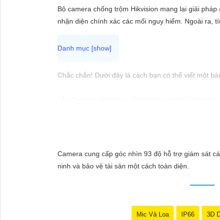
ĐẶT
Bộ camera chống trộm Hikvision mang lại giải pháp
nhận diện chính xác các mối nguy hiểm. Ngoài ra, 
PHỤ
KIỆN
CAMERA
Chắc chắn! Dưới đây là cách bạn có thể viết một bài 
Lắp Camera Hikvision - Giải pháp an ninh hoàn hảo
Bạn đang tìm kiếm giải pháp an ninh hiệu quả và c
TƯ
trong lĩnh vực an ninh và giám sát. Với chất lượng 
VẤN
người.
DỊCH
Tại sao chọn Camera Hikvision?
Camera cung cấp góc nhìn 93 độ hỗ trợ giám sát cá
VỤ
- Chất lượng hình ảnh: Camera Hikvision mang đến hì
ninh và bảo vệ tài sản một cách toàn diện.
chăng: Mặc dù chất lượng vượt trội, Camera Hikvis
- Dễ sử dụng: Camera Hikvision được thiết kế đơn 
Nơi mua Camera Hikvision giá rẻ
Nếu bạn quan tâm đến việc lắp Camera Hikvision vớ
Mic Và Loa
IP66
3D 