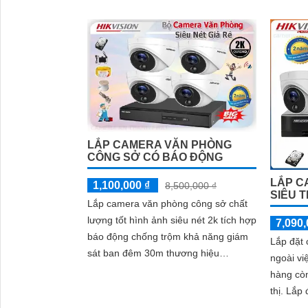
được sử dụng để theo dõi hoạt động
của nhân viên, đảm bảo nhân viên làm
việc đúng quy định
LẮP CAMERA VĂN PHÒNG
CÔNG SỞ CÓ BÁO ĐỘNG
LẮP C
1,100,000 ₫
8,500,000 ₫
SIÊU T
Lắp camera văn phòng công sở chất
lượng tốt hình ảnh siêu nét 2k tích hợp
7,090,
báo động chống trộm khả năng giám
Lắp đặt 
sát ban đêm 30m thương hiệu
ngoài vi
hikvision là gói camera đáng sử dụng
hàng còn
cho văn phòng công sở chất lượng
thị. Lắp đặt camera cho siêu thị mục
cao
đích đó 