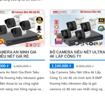
gười tập luyện trong phòng...
AMERA AN NINH GIA
BỘ CAMERA SIÊU NÉT ULTRA
IÊU NÉT GIÁ RẺ
4K LẮP CÔNG TY
000 ₫
1,100,000 ₫
6,800,000 ₫
9,800,000 ₫
era An Ninh Gia Đình Siêu
Lắp Camera Siêu Nét Ultra 4k Lắp
Rẻ thương hiệu hikvision giám
Công Ty với độ chi hình ảnh 8.0MP
điện thoại từ xa công nghệ
thương hiệu hikvision đây là gói
ình sáng mịn hồng ngoại xa
camera có độ nét cao nhất công ngh
 hợp cho gia đình ban đêm
HDTVI hiên nay trên thị trường, với
thiết...