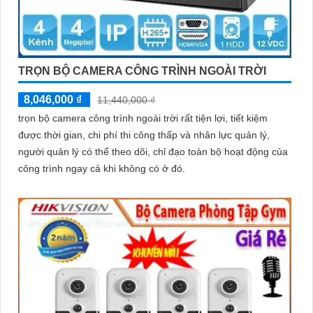
Hy vọng rằng bài viết giới thiệu trên sẽ giúp bạn thu hút được
khách hàng quan tâm đến sản phẩm Camera Hikvision giá rẻ và
chất lượng.
TRỌN BỘ CAMERA CÔNG TRÌNH NGOÀI TRỜI
8,046,000 ₫
11,440,000 ₫
trọn bộ camera công trình ngoài trời rất tiện lợi, tiết kiệm
được thời gian, chi phí thi công thấp và nhân lực quản lý,
người quản lý có thể theo dõi, chỉ đạo toàn bộ hoạt động của
công trình ngay cả khi không có ở đó.
'