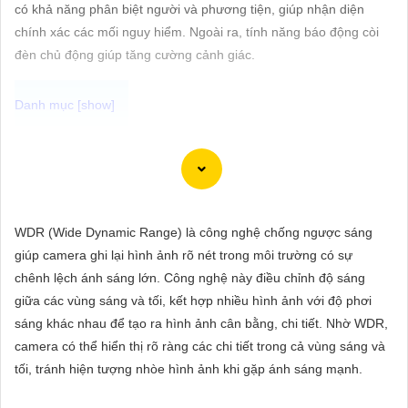
ĐẶT
có khả năng phân biệt người và phương tiện, giúp nhận diện
chính xác các mối nguy hiểm. Ngoài ra, tính năng báo động còi
đèn chủ động giúp tăng cường cảnh giác.
PHỤ
KIỆN
CAMERA
Chắc chắn! Dưới đây là cách bạn có thể viết một bài viết giới
thiệu sản phẩm về việc lắp Camera Hikvision giá rẻ với hình ảnh
chất lượng sắc nét:
TƯ
WDR (Wide Dynamic Range) là công nghệ chống ngược sáng
VẤN
Lắp Camera Hikvision - Giải pháp an ninh hoàn hảo
giúp camera ghi lại hình ảnh rõ nét trong môi trường có sự
DỊCH
Bạn đang tìm kiếm giải pháp an ninh hiệu quả và chi phí phải
chênh lệch ánh sáng lớn. Công nghệ này điều chỉnh độ sáng
VỤ
chăng cho ngôi nhà hoặc doanh nghiệp của mình? Hãy cân
giữa các vùng sáng và tối, kết hợp nhiều hình ảnh với độ phơi
nhắc lắp đặt Camera Hikvision, giải pháp hàng đầu trong lĩnh
sáng khác nhau để tạo ra hình ảnh cân bằng, chi tiết. Nhờ WDR,
vực an ninh và giám sát. Với chất lượng hình ảnh sắc nét và giá
camera có thể hiển thị rõ ràng các chi tiết trong cả vùng sáng và
cả phải chăng, Camera Hikvision là sự lựa chọn lý tưởng cho
tối, tránh hiện tượng nhòe hình ảnh khi gặp ánh sáng mạnh.
việc bảo vệ tài sản và an ninh cho mọi người.
Tại sao chọn Camera Hikvision?