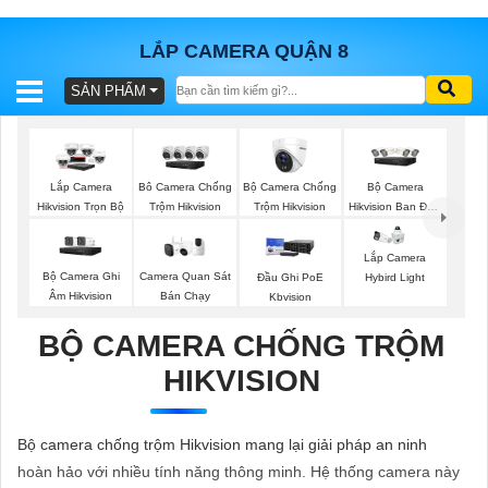
LẮP CAMERA QUẬN 8
SẢN PHẨM
BÁO
GIÁ
TRỌN
GÓI
Bộ Camera Chống
Bộ Camera
Lắp Camera
Bô Camera Chống
Trộm Hikvision
Hikvision Ban Đêm
Hikvision Trọn Bộ
Trộm Hikvision
Có Màu
Lắp Camera
SẢN
Bộ Camera Ghi
Camera Quan Sát
Đầu Ghi PoE
Hybird Light
Âm Hikvision
Bán Chạy
Kbvision
PHẨM
BỘ CAMERA CHỐNG TRỘM
HIKVISION
TƯ
VẤN
Bộ camera chống trộm Hikvision mang lại giải pháp an ninh
LẮP
hoàn hảo với nhiều tính năng thông minh. Hệ thống camera này