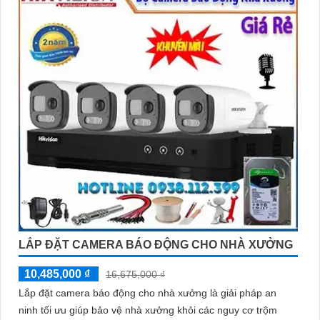
LẮP ĐẶT CAMERA BÁO ĐỘNG CHO NHÀ XƯỞNG
10,485,000 ₫
16,675,000 ₫
Lắp đặt camera báo động cho nhà xưởng là giải pháp an
ninh tối ưu giúp bảo vệ nhà xưởng khỏi các nguy cơ trộm