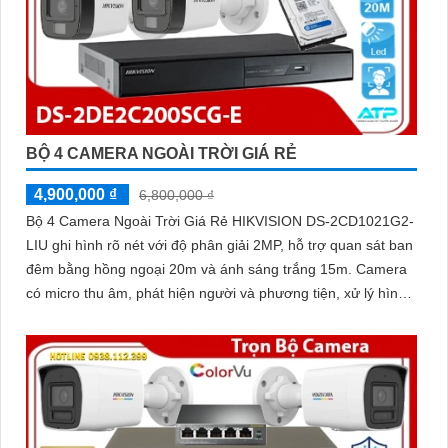
BỘ 4 CAMERA NGOÀI TRỜI GIÁ RẺ
4,900,000 ₫
6,800,000 ₫
Bộ 4 Camera Ngoài Trời Giá Rẻ HIKVISION DS-2CD1021G2-
LIU ghi hình rõ nét với độ phân giải 2MP, hỗ trợ quan sát ban
đêm bằng hồng ngoại 20m và ánh sáng trắng 15m. Camera
có micro thu âm, phát hiện người và phương tiện, xử lý hình
ảnh tốt với chống ngược sáng DWDR, BLC, giảm nhiễu 3D
DNR