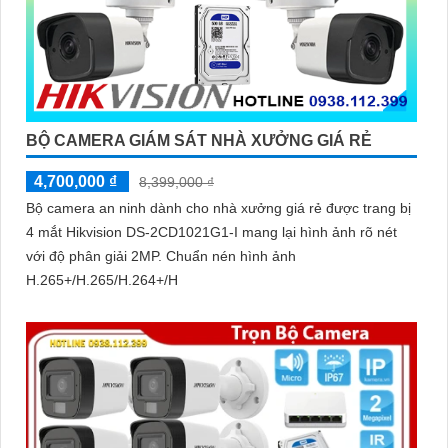
BỘ CAMERA GIÁM SÁT NHÀ XƯỞNG GIÁ RẺ
4,700,000 ₫
8,399,000 ₫
Bộ camera an ninh dành cho nhà xưởng giá rẻ được trang bị
4 mắt Hikvision DS-2CD1021G1-I mang lại hình ảnh rõ nét
với độ phân giải 2MP. Chuẩn nén hình ảnh
H.265+/H.265/H.264+/H