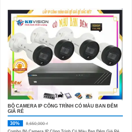
BỘ CAMERA IP CÔNG TRÌNH CÓ MÀU BAN ĐÊM
GIÁ RẺ
30%
8,650,000 ₫
Combo Bộ Camera IP Công Trình Có Màu Ban Đêm Giá Rẻ