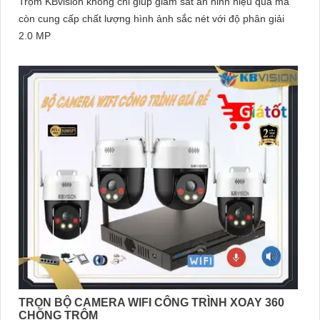
Trộm KBvision không chỉ giúp giám sát an ninh hiệu quả mà
còn cung cấp chất lượng hình ảnh sắc nét với độ phân giải
2.0 MP
TRỌN BỘ CAMERA WIFI CÔNG TRÌNH XOAY 360
CHỐNG TRỘM