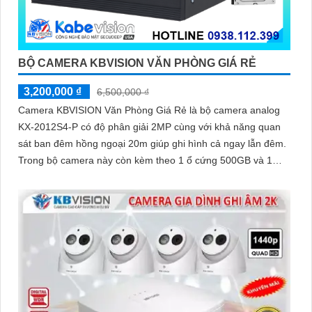
BỘ CAMERA KBVISION VĂN PHÒNG GIÁ RẺ
3,200,000 ₫
6,500,000 ₫
Camera KBVISION Văn Phòng Giá Rẻ là bộ camera analog
KX-2012S4-P có độ phân giải 2MP cùng với khả năng quan
sát ban đêm hồng ngoại 20m giúp ghi hình cả ngay lẫn đêm.
Trong bộ camera này còn kèm theo 1 ổ cứng 500GB và 1
đầu ghi hình analog KX-7104T giúp lưu trữ video giám sát
trong 7 ngày cho 4 mắt camera