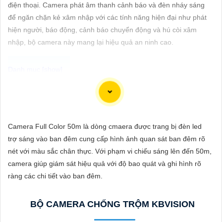
ĐẶT
điện thoại. Camera phát âm thanh cảnh báo và đèn nháy sáng
để ngăn chặn kẻ xâm nhập với các tính năng hiện đại như phát
hiện người, báo động, cảnh báo chuyển động và hú còi xâm
nhập, bộ camera này mang lại hiệu quả an ninh cao.
PHỤ
KIỆN
CAMERA
Để giúp bạn viết tư giới thiệu cho việc mua Camera Kbvision với
chiết khấu cao và hình ảnh chất lượng sắc nét, bạn có thể sử
TƯ
dụng mẫu sau đây:
Camera Full Color 50m là dòng cmaera được trang bị đèn led
VẤN
"Tìm kiếm sự an toàn và chất lượng hình ảnh sắc nét cho hệ
trợ sáng vào ban đêm cung cấp hình ảnh quan sát ban đêm rõ
DỊCH
thống giám sát của bạn? Hãy đến với Camera Kbvision - thương
nét với màu sắc chân thực. Với phạm vi chiếu sáng lên đến 50m,
VỤ
hiệu uy tín với chiết khấu cao. Với công nghệ hàng đầu, Camera
camera giúp giám sát hiệu quả với độ bao quát và ghi hình rõ
Kbvision mang đến cho bạn hình ảnh chất lượng cao, rõ nét và
ràng các chi tiết vào ban đêm.
độ tin cậy cao. Đừng để bất kỳ sự cố nào xảy ra mà không có sự
giám sát chuyên nghiệp. Hãy đầu tư vào Camera Kbvision và
BỘ CAMERA CHỐNG TRỘM KBVISION
yên tâm bảo vệ gia đình và tài sản của bạn ngay hôm nay!"
Bạn có thể điều chỉnh và thêm vào nội dung trên để phù hợp với