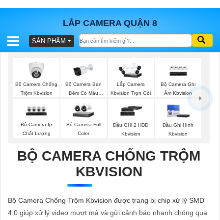
LẮP CAMERA QUẬN 8
SẢN PHẨM
BÁO
GIÁ
TRỌN
GÓI
Bộ Camera Chống
Bộ Camera Ban
Bộ Camera Ghi
Lắp Camera
Trộm Kbvision
Đêm Có Màu
Âm Kbvision
Kbvision Trọn Gói
Kbvision
SẢN
Bộ Camera Ip
Bộ Camera Full
Đầu GHi 2 HDD
Đầu Ghi Hình
Chất Lượng
Color
Kbvision
Kbvision
PHẨM
BỘ CAMERA CHỐNG TRỘM
KBVISION
TƯ
VẤN
Bộ Camera Chống Trộm Kbvision được trang bị chip xử lý SMD
LẮP
4.0 giúp xử lý video mượt mà và gửi cảnh báo nhanh chóng qua