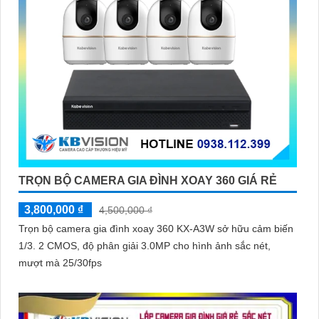
TRỌN BỘ CAMERA GIA ĐÌNH XOAY 360 GIÁ RẺ
3,800,000 ₫
4,500,000 ₫
Trọn bộ camera gia đình xoay 360 KX-A3W sở hữu cảm biến
1/3. 2 CMOS, độ phân giải 3.0MP cho hình ảnh sắc nét,
mượt mà 25/30fps