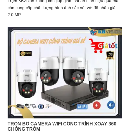
Trộm KBvision không chỉ giúp giám sát an ninh hiệu quả mà
còn cung cấp chất lượng hình ảnh sắc nét với độ phân giải
2.0 MP
TRỌN BỘ CAMERA WIFI CÔNG TRÌNH XOAY 360
CHỐNG TRỘM