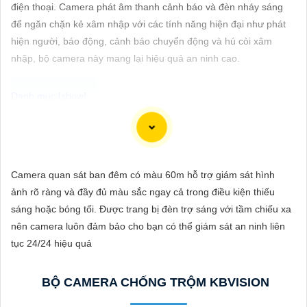
ĐẶT
điện thoại. Camera phát âm thanh cảnh báo và đèn nháy sáng
để ngăn chặn kẻ xâm nhập với các tính năng hiện đại như phát
hiện người, báo động, cảnh báo chuyển động và hú còi xâm
nhập, bộ camera này mang lại hiệu quả an ninh cao.
PHỤ
KIỆN
CAMERA
Để giúp bạn viết tư giới thiệu cho việc mua Camera Kbvision với
chiết khấu cao và hình ảnh chất lượng sắc nét, bạn có thể sử
TƯ
dụng mẫu sau đây:
Camera quan sát ban đêm có màu 60m hỗ trợ giám sát hình
VẤN
"Tìm kiếm sự an toàn và chất lượng hình ảnh sắc nét cho hệ
ảnh rõ ràng và đầy đủ màu sắc ngay cả trong điều kiện thiếu
DỊCH
thống giám sát của bạn? Hãy đến với Camera Kbvision - thương
sáng hoặc bóng tối. Được trang bị đèn trợ sáng với tầm chiếu xa
VỤ
hiệu uy tín với chiết khấu cao. Với công nghệ hàng đầu, Camera
nên camera luôn đảm bảo cho bạn có thể giám sát an ninh liên
Kbvision mang đến cho bạn hình ảnh chất lượng cao, rõ nét và
tục 24/24 hiệu quả
độ tin cậy cao. Đừng để bất kỳ sự cố nào xảy ra mà không có sự
giám sát chuyên nghiệp. Hãy đầu tư vào Camera Kbvision và
BỘ CAMERA CHỐNG TRỘM KBVISION
yên tâm bảo vệ gia đình và tài sản của bạn ngay hôm nay!"
Bạn có thể điều chỉnh và thêm vào nội dung trên để phù hợp với