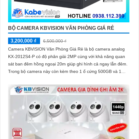
BỘ CAMERA KBVISION VĂN PHÒNG GIÁ RẺ
3,200,000 ₫
6,500,000 ₫
Camera KBVISION Văn Phòng Giá Rẻ là bộ camera analog
KX-2012S4-P có độ phân giải 2MP cùng với khả năng quan
sát ban đêm hồng ngoại 20m giúp ghi hình cả ngay lẫn đêm.
Trong bộ camera này còn kèm theo 1 ổ cứng 500GB và 1
đầu ghi hình analog KX-7104T giúp lưu trữ video giám sát
trong 7 ngày cho 4 mắt camera