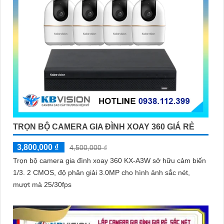
TRỌN BỘ CAMERA GIA ĐÌNH XOAY 360 GIÁ RẺ
3,800,000 ₫
4,500,000 ₫
Trọn bộ camera gia đình xoay 360 KX-A3W sở hữu cảm biến
1/3. 2 CMOS, độ phân giải 3.0MP cho hình ảnh sắc nét,
mượt mà 25/30fps