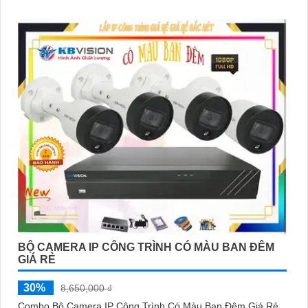
BỘ CAMERA IP CÔNG TRÌNH CÓ MÀU BAN ĐÊM
GIÁ RẺ
30%
8,650,000 ₫
Combo Bộ Camera IP Công Trình Có Màu Ban Đêm Giá Rẻ