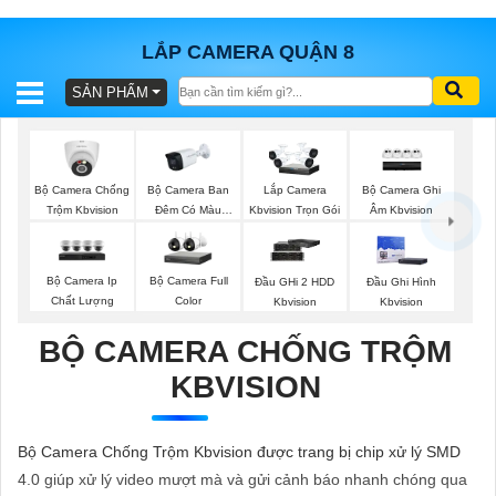
LẮP CAMERA QUẬN 8
SẢN PHẨM
BÁO
GIÁ
TRỌN
GÓI
Bộ Camera Chống
Bộ Camera Ban
Bộ Camera Ghi
Lắp Camera
Trộm Kbvision
Đêm Có Màu
Âm Kbvision
Kbvision Trọn Gói
Kbvision
SẢN
Bộ Camera Ip
Bộ Camera Full
Đầu GHi 2 HDD
Đầu Ghi Hình
Chất Lượng
Color
Kbvision
Kbvision
PHẨM
BỘ CAMERA CHỐNG TRỘM
KBVISION
TƯ
VẤN
Bộ Camera Chống Trộm Kbvision được trang bị chip xử lý SMD
LẮP
4.0 giúp xử lý video mượt mà và gửi cảnh báo nhanh chóng qua