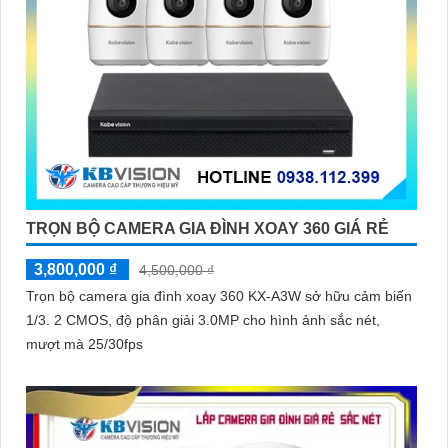
TRỌN BỘ CAMERA GIA ĐÌNH XOAY 360 GIÁ RẺ
3,800,000 ₫
4,500,000 ₫
Trọn bộ camera gia đình xoay 360 KX-A3W sở hữu cảm biến
1/3. 2 CMOS, độ phân giải 3.0MP cho hình ảnh sắc nét,
mượt mà 25/30fps