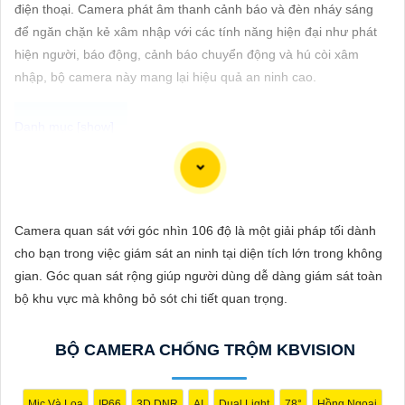
ĐẶT
điện thoại. Camera phát âm thanh cảnh báo và đèn nháy sáng
để ngăn chặn kẻ xâm nhập với các tính năng hiện đại như phát
hiện người, báo động, cảnh báo chuyển động và hú còi xâm
nhập, bộ camera này mang lại hiệu quả an ninh cao.
PHỤ
KIỆN
CAMERA
Để giúp bạn viết tư giới thiệu cho việc mua Camera Kbvision với
chiết khấu cao và hình ảnh chất lượng sắc nét, bạn có thể sử
TƯ
dụng mẫu sau đây:
Camera quan sát với góc nhìn 106 độ là một giải pháp tối dành
VẤN
"Tìm kiếm sự an toàn và chất lượng hình ảnh sắc nét cho hệ
cho bạn trong việc giám sát an ninh tại diện tích lớn trong không
DỊCH
thống giám sát của bạn? Hãy đến với Camera Kbvision - thương
gian. Góc quan sát rộng giúp người dùng dễ dàng giám sát toàn
VỤ
hiệu uy tín với chiết khấu cao. Với công nghệ hàng đầu, Camera
bộ khu vực mà không bỏ sót chi tiết quan trọng.
Kbvision mang đến cho bạn hình ảnh chất lượng cao, rõ nét và
độ tin cậy cao. Đừng để bất kỳ sự cố nào xảy ra mà không có sự
BỘ CAMERA CHỐNG TRỘM KBVISION
giám sát chuyên nghiệp. Hãy đầu tư vào Camera Kbvision và
yên tâm bảo vệ gia đình và tài sản của bạn ngay hôm nay!"
Bạn có thể điều chỉnh và thêm vào nội dung trên để phù hợp với
Mic Và Loa
IP66
3D DNR
AI
Dual Light
78°
Hồng Ngoại