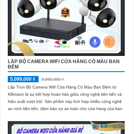
LẮP BỘ CAMERA WIFI CỬA HÀNG CÓ MÀU BAN
ĐÊM
5,099,000 ₫
8,860,000 ₫
Lắp Trọn Bộ Camera Wifi Cửa Hàng Có Màu Ban Đêm từ
KBvision là sự kết hợp hoàn hảo giữa công nghệ tiên tiến và
hiệu suất vượt trội. Sản phẩm này tích hợp nhiều công nghệ
an ninh tiên tiến, đảm bảo sự an toàn cho cửa hàng của bạn