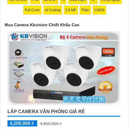
nhu cầu cụ thể của bạn. Chúc bạn thành công!
Full Color
AI Coding
2.0 MP
Thân
CMOS
Mua Camera Kbvision Chiết Khấu Cao
'
LẮP CAMERA VĂN PHÒNG GIÁ RẺ
4,200,000 ₫
4,800,000 ₫