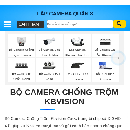
LẮP CAMERA QUẬN 8
SẢN PHẨM
BÁO
GIÁ
TRỌN
GÓI
Bộ Camera Chống
Bộ Camera Ban
Bộ Camera Ghi
Lắp Camera
Trộm Kbvision
Đêm Có Màu
Âm Kbvision
Kbvision Trọn Gói
Kbvision
SẢN
Bộ Camera Ip
Bộ Camera Full
Đầu GHi 2 HDD
Đầu Ghi Hình
Chất Lượng
Color
Kbvision
Kbvision
PHẨM
BỘ CAMERA CHỐNG TRỘM
KBVISION
TƯ
VẤN
Bộ Camera Chống Trộm Kbvision được trang bị chip xử lý SMD
LẮP
4.0 giúp xử lý video mượt mà và gửi cảnh báo nhanh chóng qua