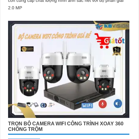
còn cung cấp chất lượng hình ảnh sắc nét với độ phân giải
2.0 MP
TRỌN BỘ CAMERA WIFI CÔNG TRÌNH XOAY 360
CHỐNG TRỘM