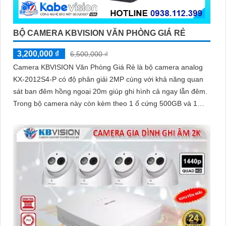
BỘ CAMERA KBVISION VĂN PHÒNG GIÁ RẺ
3,200,000 ₫
6,500,000 ₫
Camera KBVISION Văn Phòng Giá Rẻ là bộ camera analog
KX-2012S4-P có độ phân giải 2MP cùng với khả năng quan
sát ban đêm hồng ngoại 20m giúp ghi hình cả ngay lẫn đêm.
Trong bộ camera này còn kèm theo 1 ổ cứng 500GB và 1
đầu ghi hình analog KX-7104T giúp lưu trữ video giám sát
trong 7 ngày cho 4 mắt camera