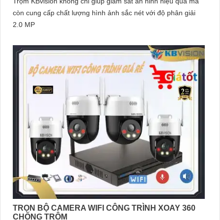
Trộm KBvision không chỉ giúp giám sát an ninh hiệu quả mà
còn cung cấp chất lượng hình ảnh sắc nét với độ phân giải
2.0 MP
TRỌN BỘ CAMERA WIFI CÔNG TRÌNH XOAY 360
CHỐNG TRỘM