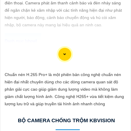
ĐẶT
điện thoại. Camera phát âm thanh cảnh báo và đèn nháy sáng
để ngăn chặn kẻ xâm nhập với các tính năng hiện đại như phát
hiện người, báo động, cảnh báo chuyển động và hú còi xâm
nhập, bộ camera này mang lại hiệu quả an ninh cao.
PHỤ
KIỆN
CAMERA
Để giúp bạn viết tư giới thiệu cho việc mua Camera Kbvision với
chiết khấu cao và hình ảnh chất lượng sắc nét, bạn có thể sử
TƯ
dụng mẫu sau đây:
Chuẩn nén H.265 Pro+ là một phiên bản công nghệ chuẩn nén
VẤN
"Tìm kiếm sự an toàn và chất lượng hình ảnh sắc nét cho hệ
hiện đại nhất chuyên dùng cho các dòng camera quan sát độ
DỊCH
thống giám sát của bạn? Hãy đến với Camera Kbvision - thương
phân giải cực cao giúp giảm dung lượng video mà không làm
VỤ
hiệu uy tín với chiết khấu cao. Với công nghệ hàng đầu, Camera
giảm chất lượng hình ảnh. Công nghệ H265+ vừa tiết kiệm dung
Kbvision mang đến cho bạn hình ảnh chất lượng cao, rõ nét và
lượng lưu trữ và giúp truyền tải hình ảnh nhanh chóng
độ tin cậy cao. Đừng để bất kỳ sự cố nào xảy ra mà không có sự
giám sát chuyên nghiệp. Hãy đầu tư vào Camera Kbvision và
BỘ CAMERA CHỐNG TRỘM KBVISION
yên tâm bảo vệ gia đình và tài sản của bạn ngay hôm nay!"
Bạn có thể điều chỉnh và thêm vào nội dung trên để phù hợp với