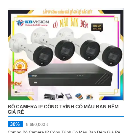
BỘ CAMERA IP CÔNG TRÌNH CÓ MÀU BAN ĐÊM
GIÁ RẺ
30%
8,650,000 ₫
Combo Bộ Camera IP Công Trình Có Màu Ban Đêm Giá Rẻ