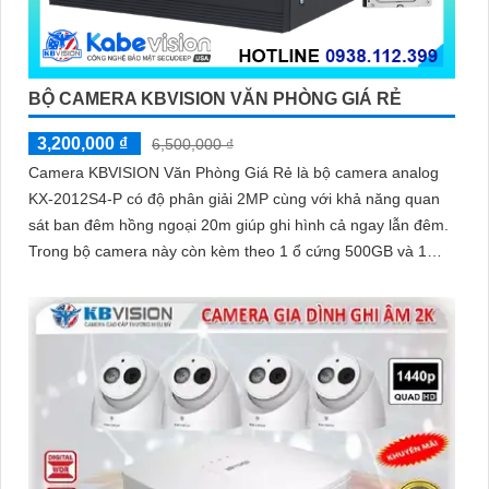
BỘ CAMERA KBVISION VĂN PHÒNG GIÁ RẺ
3,200,000 ₫
6,500,000 ₫
Camera KBVISION Văn Phòng Giá Rẻ là bộ camera analog
KX-2012S4-P có độ phân giải 2MP cùng với khả năng quan
sát ban đêm hồng ngoại 20m giúp ghi hình cả ngay lẫn đêm.
Trong bộ camera này còn kèm theo 1 ổ cứng 500GB và 1
đầu ghi hình analog KX-7104T giúp lưu trữ video giám sát
trong 7 ngày cho 4 mắt camera