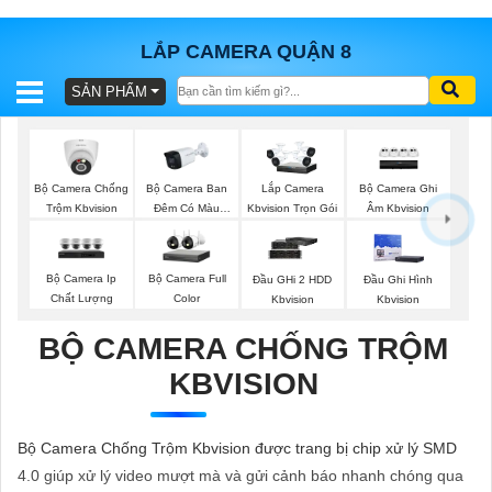
LẮP CAMERA QUẬN 8
SẢN PHẨM
BÁO
GIÁ
TRỌN
GÓI
Bộ Camera Chống
Bộ Camera Ban
Bộ Camera Ghi
Lắp Camera
Trộm Kbvision
Đêm Có Màu
Âm Kbvision
Kbvision Trọn Gói
Kbvision
SẢN
Bộ Camera Ip
Bộ Camera Full
Đầu GHi 2 HDD
Đầu Ghi Hình
Chất Lượng
Color
Kbvision
Kbvision
PHẨM
BỘ CAMERA CHỐNG TRỘM
KBVISION
TƯ
VẤN
Bộ Camera Chống Trộm Kbvision được trang bị chip xử lý SMD
LẮP
4.0 giúp xử lý video mượt mà và gửi cảnh báo nhanh chóng qua