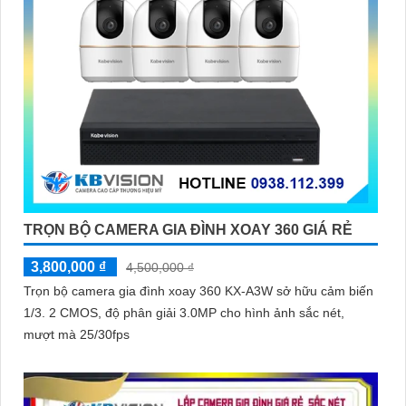
TRỌN BỘ CAMERA GIA ĐÌNH XOAY 360 GIÁ RẺ
3,800,000 ₫
4,500,000 ₫
Trọn bộ camera gia đình xoay 360 KX-A3W sở hữu cảm biến
1/3. 2 CMOS, độ phân giải 3.0MP cho hình ảnh sắc nét,
mượt mà 25/30fps