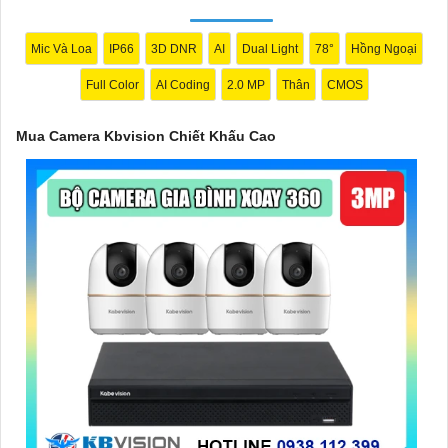
nhu cầu cụ thể của bạn. Chúc bạn thành công!
Mic Và Loa
IP66
3D DNR
AI
Dual Light
78°
Hồng Ngoại
Full Color
AI Coding
2.0 MP
Thân
CMOS
Mua Camera Kbvision Chiết Khấu Cao
'