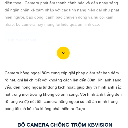
ĐẶT
điện thoại. Camera phát âm thanh cảnh báo và đèn nháy sáng
để ngăn chặn kẻ xâm nhập với các tính năng hiện đại như phát
hiện người, báo động, cảnh báo chuyển động và hú còi xâm
nhập, bộ camera này mang lại hiệu quả an ninh cao.
PHỤ
KIỆN
CAMERA
Để giúp bạn viết tư giới thiệu cho việc mua Camera Kbvision với
chiết khấu cao và hình ảnh chất lượng sắc nét, bạn có thể sử
TƯ
dụng mẫu sau đây:
Camera hồng ngoại 80m cung cấp giải pháp giám sát ban đêm
VẤN
"Tìm kiếm sự an toàn và chất lượng hình ảnh sắc nét cho hệ
rõ nét, ghi lại chi tiết với khoảng cách lên đến 80m. Khi ánh sáng
DỊCH
thống giám sát của bạn? Hãy đến với Camera Kbvision - thương
yếu, đèn hồng ngoại tự động kích hoạt, giúp duy trì hình ảnh sắc
VỤ
hiệu uy tín với chiết khấu cao. Với công nghệ hàng đầu, Camera
nét trong môi trường không có ánh sáng. Với hình ảnh trắng đen
Kbvision mang đến cho bạn hình ảnh chất lượng cao, rõ nét và
rõ ràng và độ nét tốt, camera hồng ngoại có thể ẩn mình trong
độ tin cậy cao. Đừng để bất kỳ sự cố nào xảy ra mà không có sự
bóng tối mà kẻ xấu không phát hiện ra được.
giám sát chuyên nghiệp. Hãy đầu tư vào Camera Kbvision và
yên tâm bảo vệ gia đình và tài sản của bạn ngay hôm nay!"
BỘ CAMERA CHỐNG TRỘM KBVISION
Bạn có thể điều chỉnh và thêm vào nội dung trên để phù hợp với