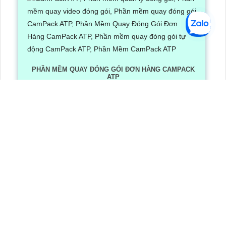
PHẦN MỀM QUAY ĐÓNG GÓI ĐƠN HÀNG CAMPACK
ATP
Lần xem: 1254
6/30/2026 3:16:12 PM
Phần Mềm Quay Đóng Gói Đơn Hàng CamPack ATP là
phần mềm có tích hợp công nghệ Ai nhận diện và dọc
mã QR/ bar code khi camera quay được mã vận đơn
LẮP CAMERA QUẬN 8
Camera Văn Phòng
Camera Gia Đình
Camera Cửa Hàng
Camera Nhà Xưởng