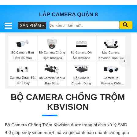
LẮP CAMERA QUẬN 8
SẢN PHẨM
BÁO
GIÁ
TRỌN
GÓI
Bộ Camera Ban
Bộ Camera Chống
Bộ Camera Ghi
Lắp Camera
Đêm Có Màu
Trộm Kbvision
Âm Kbvision
Kbvision Trọn Gói
Kbvision
SẢN
Camera Quan Sát
Bộ Camera Dahua
Bộ Camera
Camera Ip
Bán Chạy
Báo Động
Chuyên Dụng
Kbvision Chất
PHẨM
Lượng
BỘ CAMERA CHỐNG TRỘM
KBVISION
TƯ
VẤN
Bộ Camera Chống Trộm Kbvision được trang bị chip xử lý SMD
LẮP
4.0 giúp xử lý video mượt mà và gửi cảnh báo nhanh chóng qua