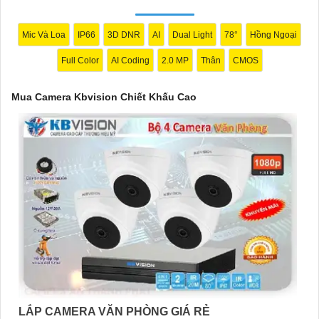
nhu cầu cụ thể của bạn. Chúc bạn thành công!
Mic Và Loa
IP66
3D DNR
AI
Dual Light
78°
Hồng Ngoại
Full Color
AI Coding
2.0 MP
Thân
CMOS
Mua Camera Kbvision Chiết Khấu Cao
'
LẮP CAMERA VĂN PHÒNG GIÁ RẺ