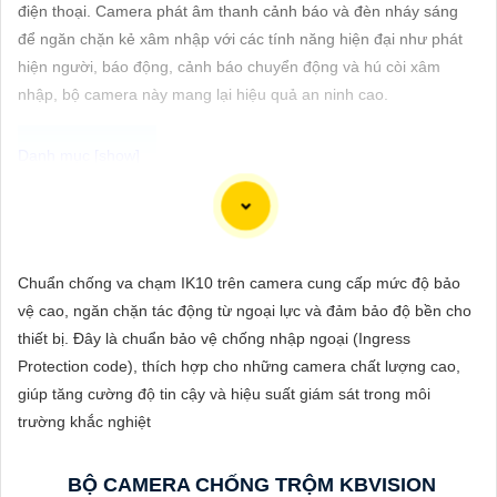
ĐẶT
điện thoại. Camera phát âm thanh cảnh báo và đèn nháy sáng
để ngăn chặn kẻ xâm nhập với các tính năng hiện đại như phát
hiện người, báo động, cảnh báo chuyển động và hú còi xâm
nhập, bộ camera này mang lại hiệu quả an ninh cao.
PHỤ
KIỆN
CAMERA
Để giúp bạn viết tư giới thiệu cho việc mua Camera Kbvision với
chiết khấu cao và hình ảnh chất lượng sắc nét, bạn có thể sử
TƯ
dụng mẫu sau đây:
Chuẩn chống va chạm IK10 trên camera cung cấp mức độ bảo
VẤN
"Tìm kiếm sự an toàn và chất lượng hình ảnh sắc nét cho hệ
vệ cao, ngăn chặn tác động từ ngoại lực và đảm bảo độ bền cho
DỊCH
thống giám sát của bạn? Hãy đến với Camera Kbvision - thương
thiết bị. Đây là chuẩn bảo vệ chống nhập ngoại (Ingress
VỤ
hiệu uy tín với chiết khấu cao. Với công nghệ hàng đầu, Camera
Protection code), thích hợp cho những camera chất lượng cao,
Kbvision mang đến cho bạn hình ảnh chất lượng cao, rõ nét và
giúp tăng cường độ tin cậy và hiệu suất giám sát trong môi
độ tin cậy cao. Đừng để bất kỳ sự cố nào xảy ra mà không có sự
trường khắc nghiệt
giám sát chuyên nghiệp. Hãy đầu tư vào Camera Kbvision và
yên tâm bảo vệ gia đình và tài sản của bạn ngay hôm nay!"
BỘ CAMERA CHỐNG TRỘM KBVISION
Bạn có thể điều chỉnh và thêm vào nội dung trên để phù hợp với