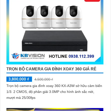
TRỌN BỘ CAMERA GIA ĐÌNH XOAY 360 GIÁ RẺ
3,800,000 ₫
4,500,000 ₫
Trọn bộ camera gia đình xoay 360 KX-A3W sở hữu cảm biến
1/3. 2 CMOS, độ phân giải 3.0MP cho hình ảnh sắc nét,
mượt mà 25/30fps