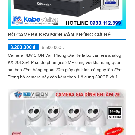
BỘ CAMERA KBVISION VĂN PHÒNG GIÁ RẺ
3,200,000 ₫
6,500,000 ₫
Camera KBVISION Văn Phòng Giá Rẻ là bộ camera analog
KX-2012S4-P có độ phân giải 2MP cùng với khả năng quan
sát ban đêm hồng ngoại 20m giúp ghi hình cả ngay lẫn đêm.
Trong bộ camera này còn kèm theo 1 ổ cứng 500GB và 1
đầu ghi hình analog KX-7104T giúp lưu trữ video giám sát
trong 7 ngày cho 4 mắt camera