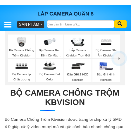
LẮP CAMERA QUẬN 8
SẢN PHẨM
BÁO
GIÁ
TRỌN
GÓI
Bộ Camera Chống
Bộ Camera Ban
Bộ Camera Ghi
Lắp Camera
Trộm Kbvision
Đêm Có Màu
Âm Kbvision
Kbvision Trọn Gói
Kbvision
SẢN
Bộ Camera Ip
Bộ Camera Full
Đầu GHi 2 HDD
Đầu Ghi Hình
Chất Lượng
Color
Kbvision
Kbvision
PHẨM
BỘ CAMERA CHỐNG TRỘM
KBVISION
TƯ
VẤN
Bộ Camera Chống Trộm Kbvision được trang bị chip xử lý SMD
LẮP
4.0 giúp xử lý video mượt mà và gửi cảnh báo nhanh chóng qua