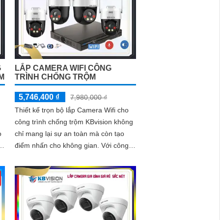
G
LẮP CAMERA WIFI CÔNG
M
TRÌNH CHỐNG TRỘM
5,746,400 ₫
7,980,000 ₫
Thiết kế trọn bộ lắp Camera Wifi cho
công trình chống trộm KBvision không
o
chỉ mang lại sự an toàn mà còn tạo
điểm nhấn cho không gian. Với công
nghệ tiên tiến, Camera Wifi KBvision
được nâng cấp độ nét đến 2