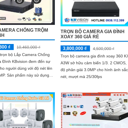
AMERA CHỐNG TRỘM
TRỌN BỘ CAMERA GIA ĐÌNH
NH
XOAY 360 GIÁ RẺ
800 ₫
10,460,000 ₫
3,800,000 ₫
4,500,000 ₫
ế trọn bộ Lắp Camera Chống
Trọn bộ camera gia đình xoay 360 K
a Đình KBvision đem đến sự
A3W sở hữu cảm biến 1/3. 2 CMOS,
ho người dùng với độ nét lên
độ phân giải 3.0MP cho hình ảnh sắc
ày sử dụng
nét, mượt mà 25/30fps
hệ mới nhất được tích hợp