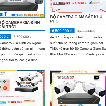
BỘ CAMERA GIÁM SÁT KHU
PHỐ
BỘ CAMERA GIA ĐÌNH
OÀI TRỜI
6,500,000 ₫
8,700,000 ₫
000 ₫
5,800,000 ₫
để ®️ ' ' đẳng cấp chất lượng và hiệu
suất của hệ thống camera giám sát.
 Camera Gia Đình 2K Ngoài
Thiết kế trọn bộ Bộ Camera Giám Sá
hệ thống giám sát an ninh hoàn
Khu Phố KBvision được đánh giá cao
t phù hợp để giám sát những
bởi khả năng cung cấp thông...
ngoài trời tại các già đình