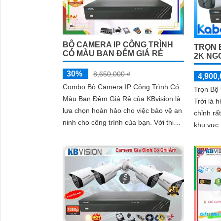
BỘ CAMERA IP CÔNG TRÌNH
TRỌN 
CÓ MÀU BAN ĐÊM GIÁ RẺ
2K NG
30%
8,650,000 ₫
4,900,
Combo Bộ Camera IP Công Trình Có
Trọn Bộ
Màu Ban Đêm Giá Rẻ của KBvision là
Trời là 
lựa chọn hoàn hảo cho việc bảo vệ an
chỉnh rấ
ninh cho công trình của bạn. Với thiết
khu vực 
kế mẫu mã đẹp và giá cả phải chăng,
sản phẩm này sẽ mang đến sự hài
lòng cho khách hàng