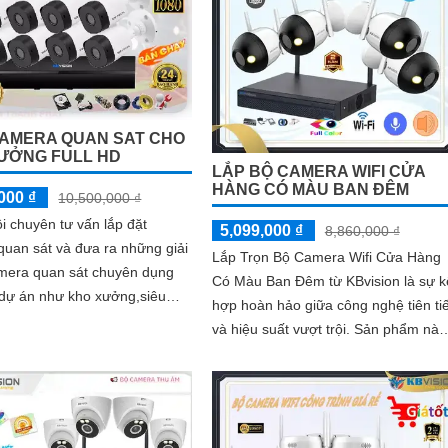
7104T giúp lưu trữ video giám sát
trong 7 ngày cho 4 mắt camera
CAMERA QUAN SAT CHO
ƯỞNG FULL HD
LẮP BỘ CAMERA WIFI CỬA
HÀNG CÓ MÀU BAN ĐÊM
000 ₫
10,500,000 ₫
i chuyên tư vấn lắp đặt
5,099,000 ₫
8,860,000 ₫
uan sát và đưa ra những giải
Lắp Trọn Bộ Camera Wifi Cửa Hàng
mera quan sát chuyên dụng
Có Màu Ban Đêm từ KBvision là sự k
 dự án như kho xưởng,siêu
hợp hoàn hảo giữa công nghệ tiên ti
phòng,. . Sau đây chúng ta
và hiệu suất vượt trội. Sản phẩm này
...
tích hợp nhiều công nghệ an ninh tiê
tiến, đảm bảo sự an toàn cho cửa
hàng của bạn