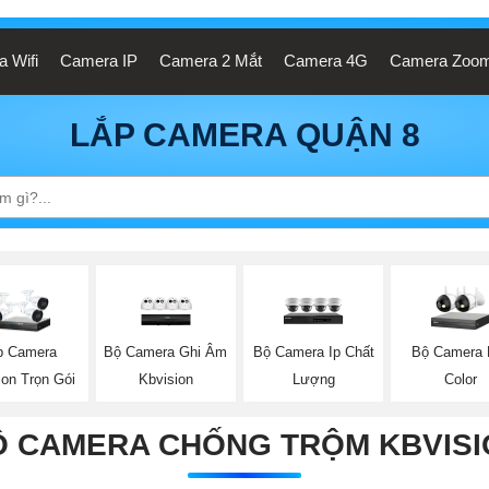
 Wifi
Camera IP
Camera 2 Mắt
Camera 4G
Camera Zoo
LẮP CAMERA QUẬN 8
Bộ Camera Ghi Âm
Bộ Camera Ip Chất
Bộ Camera F
p Camera
Kbvision
Lượng
Color
ion Trọn Gói
Ộ CAMERA CHỐNG TRỘM KBVISI