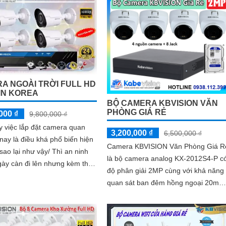
có màu 20m thương hiệu kbvision
A NGOÀI TRỜI FULL HD
IN KOREA
BỘ CAMERA KBVISION VĂN
PHÒNG GIÁ RẺ
000 ₫
9,800,000 ₫
 việc lắp đặt camera quan
3,200,000 ₫
6,500,000 ₫
 nay là điều khá phổ biến hiện
Camera KBVISION Văn Phòng Giá R
là bộ camera analog KX-2012S4-P c
gày càn đi lên nhưng kèm theo
độ phân giải 2MP cùng với khả năng
ình trạng tệ nạn xã hội hiện
quan sát ban đêm hồng ngoại 20m
nhiều bất cập thì
giúp ghi hình cả ngay lẫn đêm. Trong
bộ camera này còn kèm theo 1 ổ cứ
500GB và 1 đầu ghi hình analog KX-