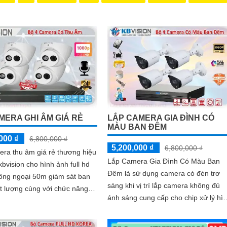
MERA GHI ÂM GIÁ RẺ
LẮP CAMERA GIA ĐÌNH CÓ
MÀU BAN ĐÊM
000 ₫
6,800,000 ₫
5,200,000 ₫
6,800,000 ₫
ra thu âm giá rẻ thương hiệu
Lắp Camera Gia Đình Có Màu Ban
bvision cho hình ảnh full hd
Đêm là sử dụng camera có đèn trơ
ồng ngoại 50m giám sát ban
sáng khi vị trí lắp camera không đủ
t lượng cùng với chức năng
ánh sáng cung cấp cho chip xử lý hì
hanh to rõ thiết kế chắc chắn
ảnh, bộ camera chất lượng hình ảnh
loại tinh tế.
FULL HD khả năng giám sát ban đêm