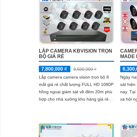
LẮP CAMERA KBVISION TRỌN
CAMER
BỘ GIÁ RẺ
MADE 
7,800,000 ₫
6,300,
9,500,000 ₫
Lắp camera camera vision trọn bộ 8
Ngày nay
mắt giá rẻ chất lượng FULL HD 1080P
sát hiện
hồng ngoại giám sát về đêm 20m phù
nay. Tại sao lại như vậy/ Thì an ninh
hợp cho nhà xưởng kho hàng giá rẻ
xa hội n
tiết kiệm chi phí, thương hiệu
đó thì tr
camera...
nay còn 