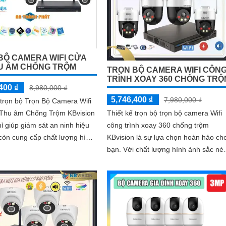
BỘ CAMERA WIFI CỬA
U ÂM CHỐNG TRỘM
TRỌN BỘ CAMERA WIFI CÔN
TRÌNH XOAY 360 CHỐNG TRỘ
400 ₫
8,980,000 ₫
5,746,400 ₫
7,980,000 ₫
 trọn bộ Trọn Bộ Camera Wifi
Thu âm Chống Trộm KBvision
Thiết kế trọn bộ trọn bộ camera Wifi
ỉ giúp giám sát an ninh hiệu
công trình xoay 360 chống trộm
còn cung cấp chất lượng hình
KBvision là sự lựa chọn hoàn hảo ch
nét với độ phân giải 2.0 MP
bạn. Với chất lượng hình ảnh sắc nét
cả ngày và đêm, sản phẩm 2