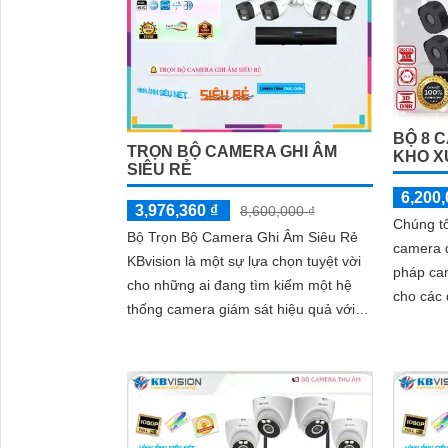
BỘ 8 
TRỌN BỘ CAMERA GHI ÂM
KHO X
SIÊU RẺ
6,200,
3,976,360 ₫
8,600,000 ₫
Chúng tô
Bộ Trọn Bộ Camera Ghi Âm Siêu Rẻ
camera q
KBvision là một sự lựa chọn tuyệt vời
pháp ca
cho những ai đang tìm kiếm một hệ
cho các
thống camera giám sát hiệu quả với
thị,văn 
chi phí hợp lý. Bộ trọn bộ gồm nhiều
cùng tìm
camera, đầu ghi hình và các phụ kiện
cần thiết