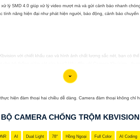
 xử lý SMD 4.0 giúp xử lý video mượt mà và gửi cảnh báo nhanh chón
 tính năng hiện đại như phát hiện người, báo động, cảnh báo chuyển
 Kbvision với chiết khấu cao và hình ảnh chất lượng sắc nét, bạn có t
t cho hệ thống giám sát của bạn? Hãy đến với Camera Kbvision - thươn
nh chất lượng cao, rõ nét và độ tin cậy cao. Đừng để bất kỳ sự cố n
gia đình và tài sản của bạn ngay hôm nay!"
 phù hợp với nhu cầu cụ thể của bạn. Chúc bạn thành công!
thực hiện đàm thoại hai chiều dễ dàng. Camera đàm thoại không chỉ h
.
BỘ CAMERA CHỐNG TRỘM KBVISION
DNR
AI
Dual Light
78°
Hồng Ngoại
Full Color
AI Coding