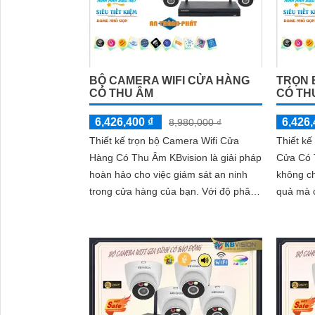
BỘ CAMERA WIFI CỬA HÀNG
TRỌN 
CÓ THU ÂM
CÓ TH
6,426,400 ₫
6,426,
8,980,000 ₫
Thiết kế trọn bộ Camera Wifi Cửa
Thiết kế
Hàng Có Thu Âm KBvision là giải pháp
Cửa Có 
hoàn hảo cho việc giám sát an ninh
không ch
trong cửa hàng của bạn. Với độ phân
quả mà 
giải 2.0 MP, camera này cung cấp...
ảnh sắc 