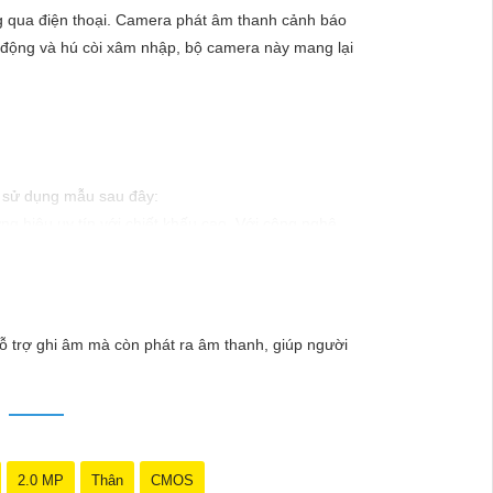
g qua điện thoại. Camera phát âm thanh cảnh báo
 động và hú còi xâm nhập, bộ camera này mang lại
hể sử dụng mẫu sau đây:
g hiệu uy tín với chiết khấu cao. Với công nghệ
ào xảy ra mà không có sự giám sát chuyên nghiệp.
ỗ trợ ghi âm mà còn phát ra âm thanh, giúp người
2.0 MP
Thân
CMOS