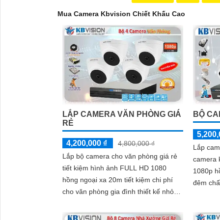
Mua Camera Kbvision Chiết Khấu Cao
LẮP CAMERA VĂN PHÒNG GIÁ
BỘ CA
RẺ
5,200,
4,200,000 ₫
4,800,000 ₫
Lắp came
Lắp bộ camera cho văn phòng giá rẻ
camera k
tiết kiệm hình ảnh FULL HD 1080
1080p h
hồng ngoại xa 20m tiết kiệm chi phí
đêm chấ
'
cho văn phòng gia đình thiết kế nhỏ
thu âm t
gọn thương hiệu kbvision giám sát ổn
bằng kim 
định