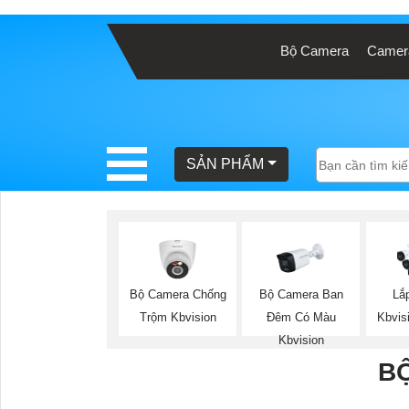
Bộ Camera
Camera
BÁO
GIÁ
TRỌN
GÓI
SẢN PHẨM
SẢN
PHẨM
Bộ Camera Chống
Bộ Camera Ban
Lắ
Trộm Kbvision
Đêm Có Màu
Kbvis
TƯ
Kbvision
VẤN
B
LẮP