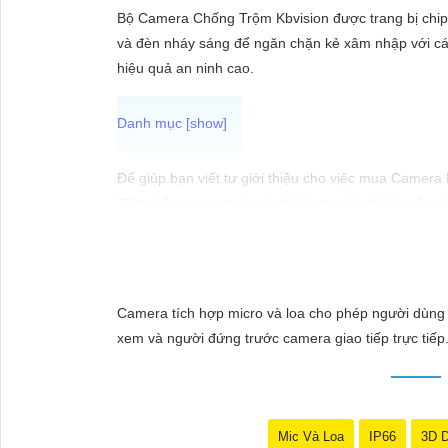
ĐẶT
Bộ Camera Chống Trộm Kbvision được trang bị chip
và đèn nháy sáng để ngăn chặn kẻ xâm nhập với các
hiệu quả an ninh cao.
PHỤ
KIỆN
CAMERA
Để giúp bạn viết tư giới thiệu cho việc mua Camera
"Tìm kiếm sự an toàn và chất lượng hình ảnh sắc né
hàng đầu, Camera Kbvision mang đến cho bạn hình ả
TƯ
Hãy đầu tư vào Camera Kbvision và yên tâm bảo vệ 
VẤN
Bạn có thể điều chỉnh và thêm vào nội dung trên để
DỊCH
Camera tích hợp micro và loa cho phép người dùng 
VỤ
xem và người đứng trước camera giao tiếp trực tiếp
Mic Và Loa
IP66
3D 