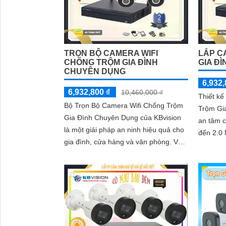
TRỌN BỘ CAMERA WIFI
LẮP C
CHỐNG TRỘM GIA ĐÌNH
GIA ĐÌ
CHUYÊN DỤNG
6,932,
6,932,800 ₫
10,460,000 ₫
Thiết k
Bộ Trọn Bộ Camera Wifi Chống Trộm
Trộm Gi
Gia Đình Chuyên Dụng của KBvision
an tâm c
là một giải pháp an ninh hiệu quả cho
đến 2.0 MP. Sản phẩm n
gia đình, cửa hàng và văn phòng. Với
công ng
thương hiệu Việt, chất lượng cao,...
từng...