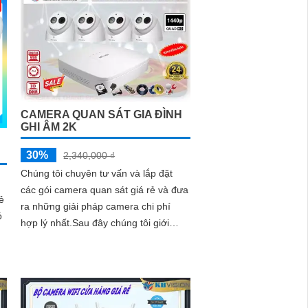
CAMERA QUAN SÁT GIA ĐÌNH
GHI ÂM 2K
30%
2,340,000 ₫
Chúng tôi chuyên tư vấn và lắp đặt
các gói camera quan sát giá rẻ và đưa
ẻ
ra những giải pháp camera chi phí
ó
hợp lý nhất.Sau đây chúng tôi giới
thiệu dòng camera quan sát gia đình
ghi âm 2k.
ng