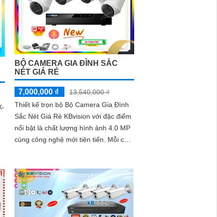
BỘ CAMERA GIA ĐÌNH SẮC
NÉT GIÁ RẺ
7,000,000 ₫
13,540,000 ₫
Thiết kế trọn bộ Bộ Camera Gia Đình
X-
Sắc Nét Giá Rẻ KBvision với đặc điểm
nổi bật là chất lượng hình ảnh 4.0 MP
cùng công nghệ mới tiên tiến. Mỗi chi
tiết của sản phẩm đều được...