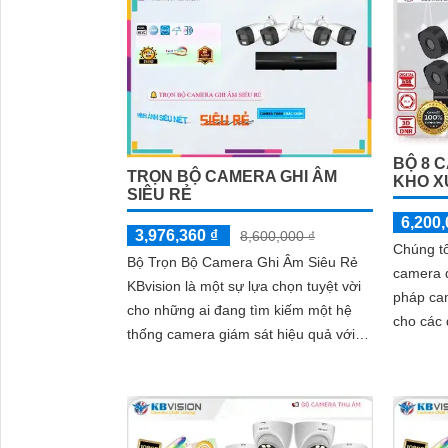
BỘ 8 
TRỌN BỘ CAMERA GHI ÂM
KHO X
SIÊU RẺ
6,200,
3,976,360 ₫
8,600,000 ₫
Chúng tô
Bộ Trọn Bộ Camera Ghi Âm Siêu Rẻ
camera q
KBvision là một sự lựa chọn tuyệt vời
pháp ca
cho những ai đang tìm kiếm một hệ
cho các
thống camera giám sát hiệu quả với
thị,văn 
chi phí hợp lý. Bộ trọn bộ gồm nhiều
cùng tìm
camera, đầu ghi hình và các phụ kiện
cần thiết