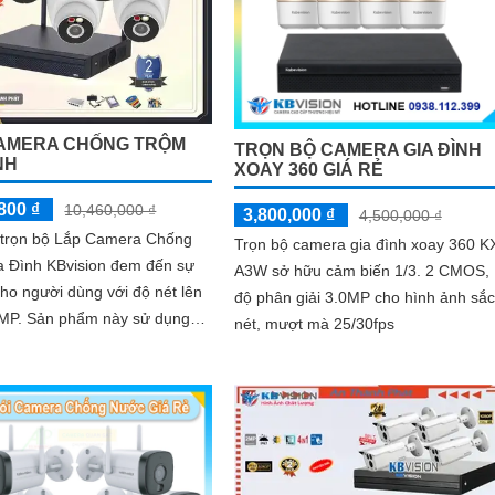
AMERA CHỐNG TRỘM
TRỌN BỘ CAMERA GIA ĐÌNH
NH
XOAY 360 GIÁ RẺ
800 ₫
10,460,000 ₫
3,800,000 ₫
4,500,000 ₫
ế trọn bộ Lắp Camera Chống
Trọn bộ camera gia đình xoay 360 K
a Đình KBvision đem đến sự
A3W sở hữu cảm biến 1/3. 2 CMOS,
ho người dùng với độ nét lên
độ phân giải 3.0MP cho hình ảnh sắc
ày sử dụng
nét, mượt mà 25/30fps
hệ mới nhất được tích hợp