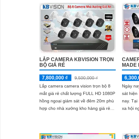
định
LẮP CAMERA KBVISION TRỌN
CAMER
BỘ GIÁ RẺ
MADE 
7,800,000 ₫
6,300,
9,500,000 ₫
Lắp camera camera vision trọn bộ 8
Ngày nay
mắt giá rẻ chất lượng FULL HD 1080P
sát hiện
hồng ngoại giám sát về đêm 20m phù
nay. Tại sao lại như vậy/ Thì an ninh
hợp cho nhà xưởng kho hàng giá rẻ
xa hội n
tiết kiệm chi phí, thương hiệu
đó thì tr
camera...
nay còn 