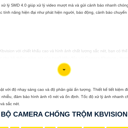
 xử lý SMD 4.0 giúp xử lý video mượt mà và gửi cảnh báo nhanh chón
 tính năng hiện đại như phát hiện người, báo động, cảnh báo chuyển
 Kbvision với chiết khấu cao và hình ảnh chất lượng sắc nét, bạn có t
t cho hệ thống giám sát của bạn? Hãy đến với Camera Kbvision - thươn
nh chất lượng cao, rõ nét và độ tin cậy cao. Đừng để bất kỳ sự cố n
gia đình và tài sản của bạn ngay hôm nay!"
 phù hợp với nhu cầu cụ thể của bạn. Chúc bạn thành công!
với độ nhạy sáng cao và độ phân giải ấn tượng. Thiết kế tiết kiệm đi
bị nhiễu, đảm bảo hình ảnh rõ nét và ổn định. Tốc độ xử lý ảnh nhanh ch
và sắc nét.
BỘ CAMERA CHỐNG TRỘM KBVISION