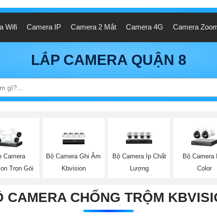
 Wifi
Camera IP
Camera 2 Mắt
Camera 4G
Camera Zoo
LẮP CAMERA QUẬN 8
Bộ Camera Ghi Âm
Bộ Camera Ip Chất
Bộ Camera F
p Camera
Kbvision
Lượng
Color
ion Trọn Gói
Ộ CAMERA CHỐNG TRỘM KBVISI