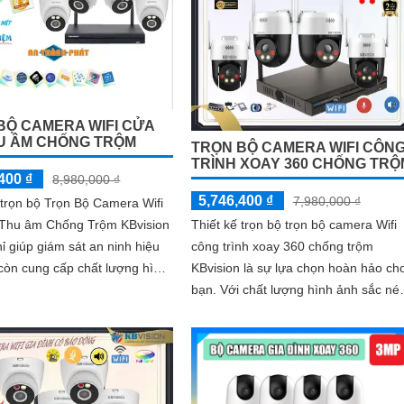
BỘ CAMERA WIFI CỬA
U ÂM CHỐNG TRỘM
TRỌN BỘ CAMERA WIFI CÔN
TRÌNH XOAY 360 CHỐNG TRỘ
400 ₫
8,980,000 ₫
5,746,400 ₫
7,980,000 ₫
 trọn bộ Trọn Bộ Camera Wifi
Thu âm Chống Trộm KBvision
Thiết kế trọn bộ trọn bộ camera Wifi
ỉ giúp giám sát an ninh hiệu
công trình xoay 360 chống trộm
còn cung cấp chất lượng hình
KBvision là sự lựa chọn hoàn hảo ch
nét với độ phân giải 2.0 MP
bạn. Với chất lượng hình ảnh sắc nét
cả ngày và đêm, sản phẩm 2