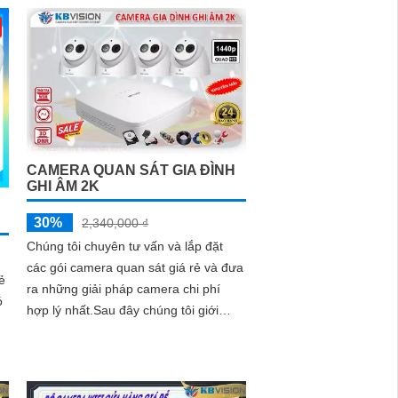
CAMERA QUAN SÁT GIA ĐÌNH
GHI ÂM 2K
30%
2,340,000 ₫
Chúng tôi chuyên tư vấn và lắp đặt
các gói camera quan sát giá rẻ và đưa
ẻ
ra những giải pháp camera chi phí
ó
hợp lý nhất.Sau đây chúng tôi giới
thiệu dòng camera quan sát gia đình
ghi âm 2k.
ng