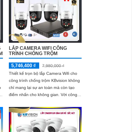
G
LẮP CAMERA WIFI CÔNG
M
TRÌNH CHỐNG TRỘM
5,746,400 ₫
7,980,000 ₫
Thiết kế trọn bộ lắp Camera Wifi cho
công trình chống trộm KBvision không
o
chỉ mang lại sự an toàn mà còn tạo
điểm nhấn cho không gian. Với công
nghệ tiên tiến, Camera Wifi KBvision
được nâng cấp độ nét đến 2