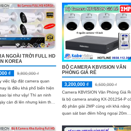
FULL HD khả năng giám sát ban đêm
có màu 20m thương hiệu kbvision
A NGOÀI TRỜI FULL HD
IN KOREA
BỘ CAMERA KBVISION VĂN
PHÒNG GIÁ RẺ
000 ₫
9,800,000 ₫
 việc lắp đặt camera quan
3,200,000 ₫
6,500,000 ₫
 nay là điều khá phổ biến hiện
Camera KBVISION Văn Phòng Giá R
là bộ camera analog KX-2012S4-P c
gày càn đi lên nhưng kèm theo
độ phân giải 2MP cùng với khả năng
ình trạng tệ nạn xã hội hiện
quan sát ban đêm hồng ngoại 20m
nhiều bất cập thì
giúp ghi hình cả ngay lẫn đêm. Trong
bộ camera này còn kèm theo 1 ổ cứ