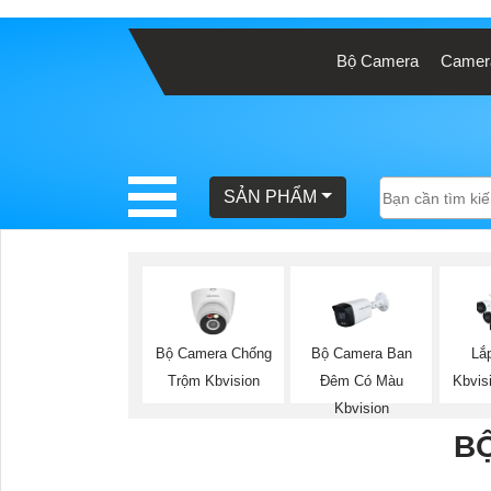
Bộ Camera
Camera
BÁO
GIÁ
TRỌN
GÓI
SẢN PHẨM
SẢN
PHẨM
Bộ Camera Chống
Bộ Camera Ban
Lắ
Trộm Kbvision
Đêm Có Màu
Kbvis
TƯ
Kbvision
VẤN
B
LẮP