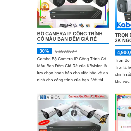
BỘ CAMERA IP CÔNG TRÌNH
TRỌN 
CÓ MÀU BAN ĐÊM GIÁ RẺ
2K NG
30%
8,650,000 ₫
4,900,
Combo Bộ Camera IP Công Trình Có
Trọn Bộ
Màu Ban Đêm Giá Rẻ của KBvision là
Trời là 
lựa chọn hoàn hảo cho việc bảo vệ an
chỉnh rấ
ninh cho công trình của bạn. Với thiết
khu vực 
kế mẫu mã đẹp và giá cả phải chăng,
sản phẩm này sẽ mang đến sự hài
lòng cho khách hàng