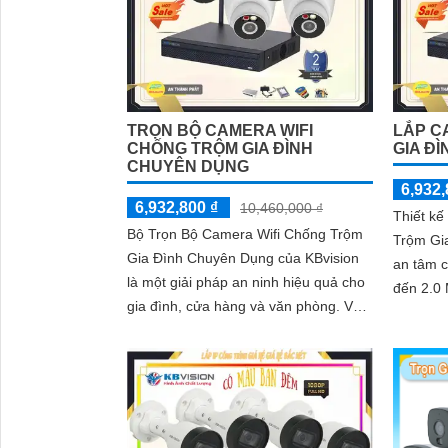
TRỌN BỘ CAMERA WIFI
LẮP C
CHỐNG TRỘM GIA ĐÌNH
GIA ĐÌ
CHUYÊN DỤNG
6,932,
6,932,800 ₫
10,460,000 ₫
Thiết k
Bộ Trọn Bộ Camera Wifi Chống Trộm
Trộm Gi
Gia Đình Chuyên Dụng của KBvision
an tâm c
là một giải pháp an ninh hiệu quả cho
đến 2.0 MP. Sản phẩm n
gia đình, cửa hàng và văn phòng. Với
công ng
thương hiệu Việt, chất lượng cao,...
từng...