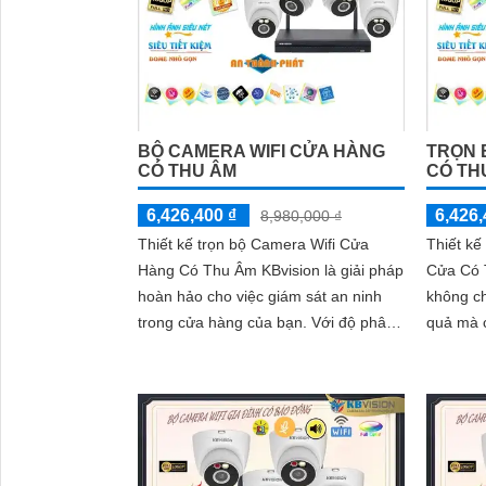
BỘ CAMERA WIFI CỬA HÀNG
TRỌN 
CÓ THU ÂM
CÓ TH
6,426,400 ₫
6,426,
8,980,000 ₫
Thiết kế trọn bộ Camera Wifi Cửa
Thiết kế
Hàng Có Thu Âm KBvision là giải pháp
Cửa Có 
hoàn hảo cho việc giám sát an ninh
không ch
trong cửa hàng của bạn. Với độ phân
quả mà 
giải 2.0 MP, camera này cung cấp...
ảnh sắc 