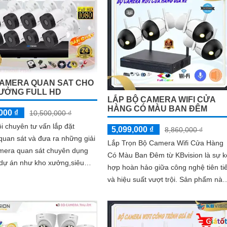
500GB và 1 đầu ghi hình analog KX-
7104T giúp lưu trữ video giám sát
trong 7 ngày cho 4 mắt camera
CAMERA QUAN SAT CHO
ƯỞNG FULL HD
LẮP BỘ CAMERA WIFI CỬA
HÀNG CÓ MÀU BAN ĐÊM
000 ₫
10,500,000 ₫
i chuyên tư vấn lắp đặt
5,099,000 ₫
8,860,000 ₫
uan sát và đưa ra những giải
Lắp Trọn Bộ Camera Wifi Cửa Hàng
mera quan sát chuyên dụng
Có Màu Ban Đêm từ KBvision là sự k
 dự án như kho xưởng,siêu
hợp hoàn hảo giữa công nghệ tiên ti
phòng,. . Sau đây chúng ta
và hiệu suất vượt trội. Sản phẩm này
...
tích hợp nhiều công nghệ an ninh tiê
tiến, đảm bảo sự an toàn cho cửa
hàng của bạn