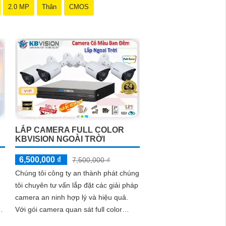
2.0 MP
Thân
CMOS
LẮP CAMERA FULL COLOR
KBVISION NGOÀI TRỜI
6,500,000 ₫
7,500,000 ₫
Chúng tôi công ty an thành phát chúng
tôi chuyên tư vấn lắp đặt các giải pháp
camera an ninh hợp lý và hiệu quả.
nh
Với gói camera quan sát full color
kbvision ngoài trời