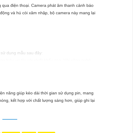
g qua điện thoại. Camera phát âm thanh cảnh báo
 động và hú còi xâm nhập, bộ camera này mang lại
hể sử dụng mẫu sau đây:
g hiệu uy tín với chiết khấu cao. Với công nghệ
ào xảy ra mà không có sự giám sát chuyên nghiệp.
ện năng giúp kéo dài thời gian sử dụng pin, mang
óng, kết hợp với chất lượng sáng hơn, giúp ghi lại