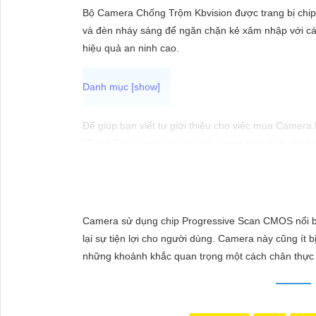
ĐẶT
Bộ Camera Chống Trộm Kbvision được trang bị chip
và đèn nháy sáng để ngăn chặn kẻ xâm nhập với các
hiệu quả an ninh cao.
PHỤ
KIỆN
CAMERA
Để giúp bạn viết tư giới thiệu cho việc mua Camera
"Tìm kiếm sự an toàn và chất lượng hình ảnh sắc né
hàng đầu, Camera Kbvision mang đến cho bạn hình ả
TƯ
Hãy đầu tư vào Camera Kbvision và yên tâm bảo vệ 
VẤN
Bạn có thể điều chỉnh và thêm vào nội dung trên để
DỊCH
Camera sử dụng chip Progressive Scan CMOS nổi bật 
VỤ
lại sự tiện lợi cho người dùng. Camera này cũng ít 
những khoảnh khắc quan trọng một cách chân thực 