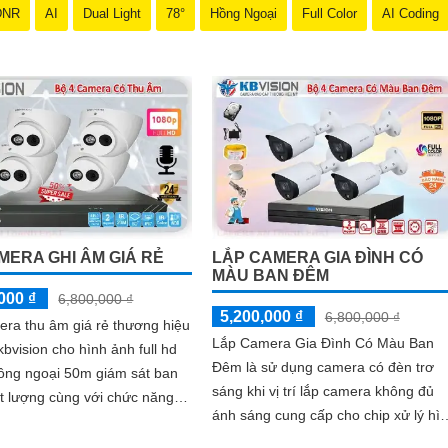
DNR
AI
Dual Light
78°
Hồng Ngoại
Full Color
AI Coding
MERA GHI ÂM GIÁ RẺ
LẮP CAMERA GIA ĐÌNH CÓ
MÀU BAN ĐÊM
000 ₫
6,800,000 ₫
5,200,000 ₫
6,800,000 ₫
ra thu âm giá rẻ thương hiệu
Lắp Camera Gia Đình Có Màu Ban
bvision cho hình ảnh full hd
Đêm là sử dụng camera có đèn trơ
ồng ngoại 50m giám sát ban
sáng khi vị trí lắp camera không đủ
t lượng cùng với chức năng
ánh sáng cung cấp cho chip xử lý hì
hanh to rõ thiết kế chắc chắn
ảnh, bộ camera chất lượng hình ảnh
loại tinh tế.