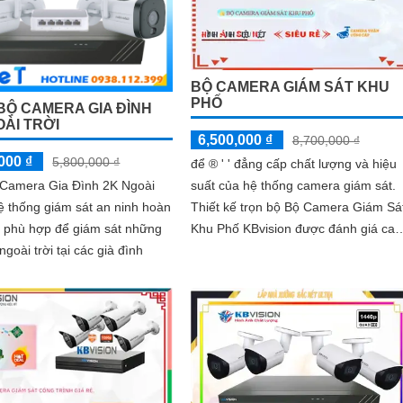
BỘ CAMERA GIÁM SÁT KHU
PHỐ
BỘ CAMERA GIA ĐÌNH
OÀI TRỜI
6,500,000 ₫
8,700,000 ₫
000 ₫
5,800,000 ₫
để ®️ ' ' đẳng cấp chất lượng và hiệu
suất của hệ thống camera giám sát.
 Camera Gia Đình 2K Ngoài
Thiết kế trọn bộ Bộ Camera Giám Sá
hệ thống giám sát an ninh hoàn
Khu Phố KBvision được đánh giá cao
t phù hợp để giám sát những
bởi khả năng cung cấp thông...
ngoài trời tại các già đình