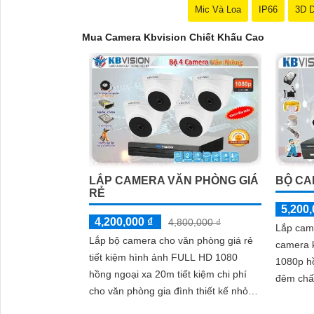
Mic Và Loa
IP66
3D 
Mua Camera Kbvision Chiết Khấu Cao
LẮP CAMERA VĂN PHÒNG GIÁ
BỘ CA
RẺ
5,200,
4,200,000 ₫
4,800,000 ₫
Lắp came
Lắp bộ camera cho văn phòng giá rẻ
camera k
tiết kiệm hình ảnh FULL HD 1080
1080p h
'
hồng ngoại xa 20m tiết kiệm chi phí
đêm chấ
cho văn phòng gia đình thiết kế nhỏ
thu âm t
gọn thương hiệu kbvision giám sát ổn
bằng kim 