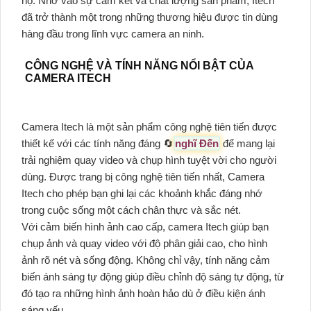
họ. Nhờ vào sự cam kết và chất lượng sản phẩm, Itech
đã trở thành một trong những thương hiệu được tin dùng
hàng đầu trong lĩnh vực camera an ninh.
CÔNG NGHỆ VÀ TÍNH NĂNG NỔI BẬT CỦA
CAMERA ITECH
Camera Itech là một sản phẩm công nghệ tiên tiến được
thiết kế với các tính năng đáng 🔄
nghĩ Đến
để mang lại
trải nghiệm quay video và chụp hình tuyệt vời cho người
dùng. Được trang bị công nghệ tiên tiến nhất, Camera
Itech cho phép bạn ghi lại các khoảnh khắc đáng nhớ
trong cuộc sống một cách chân thực và sắc nét.
Với cảm biến hình ảnh cao cấp, camera Itech giúp bạn
chụp ảnh và quay video với độ phân giải cao, cho hình
ảnh rõ nét và sống động. Không chỉ vậy, tính năng cảm
biến ánh sáng tự động giúp điều chỉnh độ sáng tự động, từ
đó tạo ra những hình ảnh hoàn hảo dù ở điều kiện ánh
sáng yếu.