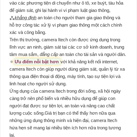
vào các phương tiện di chuyển như ô tô, xe buýt, tàu hỏa
để giám sát, ghi lại hành vi vi phạm luật giao thông,
⁂
khẳng định
an toàn cho người tham gia giao thông và
hỗ trợ công tác xử lý vi phạm giao thông một cách chính
xác và công bằng.
Trên thị trường, camera Itech còn được ứng dụng trong
lĩnh vực an ninh, giám sát tại các cơ sở kinh doanh, trung
tâm mua sắm,
đẳng cấp
an toàn cho tài sản và người dân.
🔅
Ưu điểm nỗi bật hơn
với khả năng kết nối internet,
camera Itech còn giúp người dùng giám sát, quản lý từ xa
thông qua điện thoại di động, máy tính, tạo sự tiện lợi và
linh hoạt cho người sử dụng.
Ứng dụng của camera Itech trong đời sống, xã hội ngày
càng trở nên phổ biến và nhiều hữu dụng để giúp con
người đạt được sự tiện lợi, an toàn và nâng cao chất
lượng cuộc sống.Giá trị bạn có thể thấy hơn nữa qua
những ứng dụng thông minh và hiện đại, camera Itech
hứa hẹn sẽ mang lại nhiều tiện ích hơn nữa trong tương
lai.