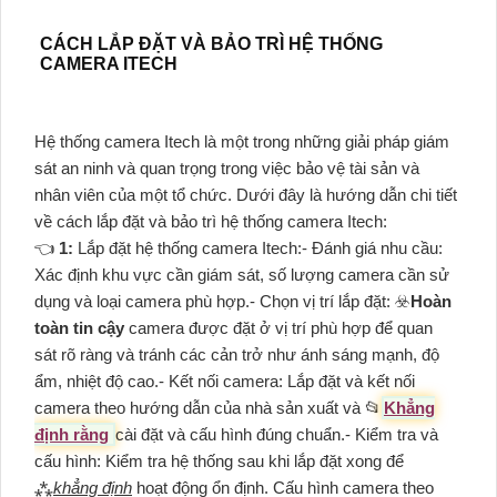
CÁCH LẮP ĐẶT VÀ BẢO TRÌ HỆ THỐNG
CAMERA ITECH
Hệ thống camera Itech là một trong những giải pháp giám
sát an ninh và quan trọng trong việc bảo vệ tài sản và
nhân viên của một tổ chức. Dưới đây là hướng dẫn chi tiết
về cách lắp đặt và bảo trì hệ thống camera Itech:
👈
1:
Lắp đặt hệ thống camera Itech:- Đánh giá nhu cầu:
Xác định khu vực cần giám sát, số lượng camera cần sử
dụng và loại camera phù hợp.- Chọn vị trí lắp đặt: ☣️
Hoàn
toàn tin cậy
camera được đặt ở vị trí phù hợp để quan
sát rõ ràng và tránh các cản trở như ánh sáng mạnh, độ
ẩm, nhiệt độ cao.- Kết nối camera: Lắp đặt và kết nối
camera theo hướng dẫn của nhà sản xuất và 📂
Khẳng
định rằng
cài đặt và cấu hình đúng chuẩn.- Kiểm tra và
cấu hình: Kiểm tra hệ thống sau khi lắp đặt xong để
⁂
khẳng định
hoạt động ổn định. Cấu hình camera theo