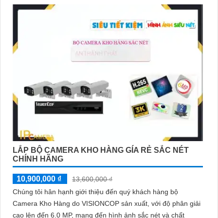
đừng ngần ngại để lại tin nhắn Cung cấp cho công trình nhé.
Chúc bạn thành công!
'
LẮP BỘ CAMERA KHO HÀNG GÍA RẺ SẮC NÉT
CHÍNH HÃNG
10,900,000 ₫
13,600,000 ₫
Chúng tôi hân hạnh giới thiệu đến quý khách hàng bộ
Camera Kho Hàng do VISIONCOP sản xuất, với độ phân giải
cao lên đến 6.0 MP, mang đến hình ảnh sắc nét và chất