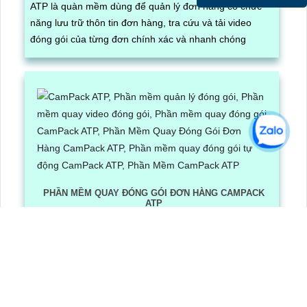
ATP là quàn mềm dùng để quản lý đơn hàng có chức
năng lưu trữ thôn tin đơn hàng, tra cứu và tải video
đóng gói của từng đơn chính xác và nhanh chóng
PHẦN MỀM QUAY ĐÓNG GÓI ĐƠN HÀNG CAMPACK
ATP
Lần xem: 1243
6/30/2026 3:16:12 PM
Phần Mềm Quay Đóng Gói Đơn Hàng CamPack ATP là
phần mềm có tích hợp công nghệ Ai nhận diện và dọc
mã QR/ bar code khi camera quay được mã vận đơn