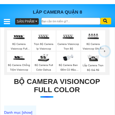
LẮP CAMERA QUẬN 8
SẢN PHẨM
BÁO
GIÁ
TRỌN
GÓI
Bộ Camera
Trọn Bộ Camera
Camera Visioncop
Bộ Camera
Visioncop Full
Ip Visioncop
Trọn Bộ
Visioncop Ghi Âm
Color
SẢN
Bộ Camera Chống
Bộ Camera Full
Bộ Camera Ban
Lắp Camera Trọn
Trộm Visioncop
Color Dahua
Đêm Có Màu
Bộ Giá Rẻ
PHẨM
Kbvision
BỘ CAMERA VISIONCOP
FULL COLOR
TƯ
VẤN
LẮP