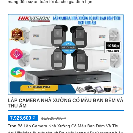
mang đến sự an toàn tối đa cho gia đình bạn
LẮP CAMERA NHÀ XƯỞNG CÓ MÀU BAN ĐÊM VÀ
THU ÂM
7,925,600 ₫
11,920,000 ₫
Trọn Bộ Lắp Camera Nhà Xưởng Có Màu Ban Đêm Và Thu