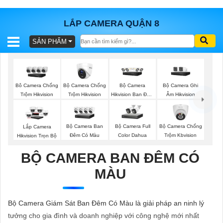
LẮP CAMERA QUẬN 8
SẢN PHẨM
BÁO
GIÁ
TRỌN
GÓI
Bộ Camera Chống
Bộ Camera
Bộ Camera Ghi
Bô Camera Chống
Trộm Hikvision
Hikvision Ban Đêm
Âm Hikvision
Trộm Hikvision
Có Màu
SẢN
Bộ Camera Ban
Bộ Camera Full
Bộ Camera Chống
Lắp Camera
Đêm Có Màu
Color Dahua
Trộm Kbvision
Hikvision Trọn Bộ
PHẨM
BỘ CAMERA BAN ĐÊM CÓ
MÀU
TƯ
VẤN
Bộ Camera Giám Sát Ban Đêm Có Màu là giải pháp an ninh lý
LẮP
tưởng cho gia đình và doanh nghiệp với công nghệ mới nhất