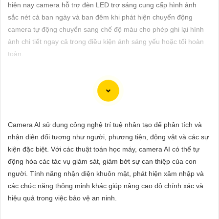
ĐẶT
hiện nay camera hỗ trợ đèn LED trợ sáng cung cấp hình ảnh
sắc nét cả ban ngày và ban đêm khi phát hiện chuyển động
camera tự động chuyển sang chế độ màu cho phép ghi lại hình
ảnh chi tiết ngay cả trong điều kiện ánh sáng yếu hoặc tối hoàn
PHỤ
toàn.
KIỆN
CAMERA
Để giúp bạn chọn một bộ camera chất lượng với hình ảnh sắc
TƯ
nét, Công ty An Thành Phát có một số gợi ý dưới đây:
Camera AI sử dụng công nghệ trí tuệ nhân tạo để phân tích và
VẤN
✳️
1:
Camera IP: Camera IP được đánh giá cao về chất lượng
nhận diện đối tượng như người, phương tiện, động vật và các sự
DỊCH
hình ảnh với độ nét cao. Một số hãng nổi tiếng sản xuất camera
kiện đặc biệt. Với các thuật toán học máy, camera AI có thể tự
VỤ
IP chất lượng bao gồm Hikvision, Dahua, Axis, Bosch.
động hóa các tác vụ giám sát, giảm bớt sự can thiệp của con
🔦
2:
Camera Analog HD (AHD): Camera AHD cung cấp hình
người. Tính năng nhận diện khuôn mặt, phát hiện xâm nhập và
ảnh sắc nét ở độ phân giải cao, đồng thời đơn giản trong việc
các chức năng thông minh khác giúp nâng cao độ chính xác và
lắp đặt và sử dụng. Các thương hiệu camera AHD phổ biến là
hiệu quả trong việc bảo vệ an ninh.
Vantech, KBVision, Questek.
🖍
3:
Camera Wifi thông minh: Nếu bạn muốn dễ dàng lắp đặt