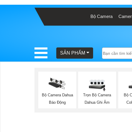
Bộ Camera
Camera
BÁO
GIÁ
TRỌN
GÓI
SẢN PHẨM
SẢN
PHẨM
Trọn Bộ Camera
Bộ C
Bộ Camera Dahua
Dahua Ghi Âm
Co
Báo Động
TƯ
VẤN
LẮP