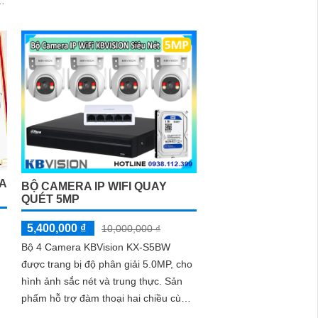
camera này có một số điểm nổi bật về
công nghệ AI thông minh đáng chú ý
t
A
BỘ CAMERA IP WIFI QUAY
QUÉT 5MP
5,400,000 ₫
10,000,000 ₫
Bộ 4 Camera KBVision KX-S5BW
được trang bị độ phân giải 5.0MP, cho
hình ảnh sắc nét và trung thực. Sản
phẩm hỗ trợ đàm thoại hai chiều cùng
khả năng phát hiện chuyển động