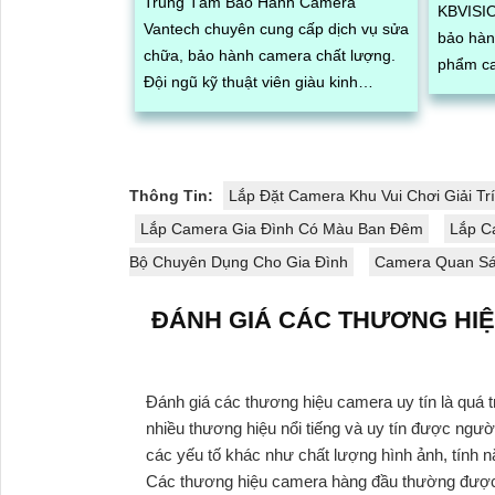
Trung Tâm Bảo Hành Camera
KBVISIO
Vantech chuyên cung cấp dịch vụ sửa
bảo hàn
chữa, bảo hành camera chất lượng.
phẩm camer
Đội ngũ kỹ thuật viên giàu kinh
kỹ thuậ
nghiệm, nhiệt tình sẽ giúp bạn khắc
tôi cam
phục sự cố nhanh chóng và hiệu quả
sự tin 
hàng
Thông Tin:
Lắp Đặt Camera Khu Vui Chơi Giải Trí
Lắp Camera Gia Đình Có Màu Ban Đêm
Lắp C
Bộ Chuyên Dụng Cho Gia Đình
Camera Quan Sát
ĐÁNH GIÁ CÁC THƯƠNG HIỆ
Đánh giá các thương hiệu camera uy tín là quá 
nhiều thương hiệu nổi tiếng và uy tín được ngư
các yếu tố khác như chất lượng hình ảnh, tính nă
Các thương hiệu camera hàng đầu thường được đá