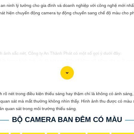
n ninh lý tưởng cho gia đình và doanh nghiệp với công nghệ mới nhấ
át hiện chuyển động camera tự động chuyển sang chế độ màu cho phép g
h ảnh sắc nét, Công ty An Thành Phát có một số gợi ý dưới đây:
t lượng hình ảnh với độ nét cao. Một số hãng nổi tiếng sản xuất came
hình ảnh sắc nét ở độ phân giải cao, đồng thời đơn giản trong việ
lắp đặt và quản lý từ xa, camera Wifi thông minh là một lựa chọn tốt.
rõ nét trong điều kiện thiếu sáng hay thậm chí là không có ánh sáng
quan sát mà mắt thường không nhìn thấy. Hình ảnh thu được có màu sắ
ờng, camera 360 độ có khả năng quay quét nhanh, cung cấp hình ảnh 
n quan sát trong môi trường thiếu sáng.
ượng.
BỘ CAMERA BAN ĐÊM CÓ MÀU
bộ camera phù hợp nhất với bạn. Đừng quên cân nhắc các yếu tố như 
nh tốt nhất.