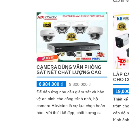
cấp nhiề
hồng ngoại 30m cho hình ảnh ban
Được tra
đêm có màu sắc chân thực, đáp ứng
sản phẩ
mọi nhu cầu an ninh
'
cao cấp
CAMERA DÙNG VĂN PHÒNG
SẮT NÉT CHẤT LƯỢNG CAO
LẮP C
CHO C
6,984,000 ₫
9,800,000 ₫
19,000
Để đáp ứng nhu cầu giám sát và bảo
vệ an ninh cho công trình nhỏ, bộ
Thiết kế
camera Hikvision là sự lựa chọn hoàn
trộm cho
hảo. Với thiết kế đẹp, chất lượng cao
cấp độ n
và giá rẻ, bộ camera này mang đến sự
hình ảnh
an tâm cho người sử dụng
hơn. Bộ camera này không chỉ đáp