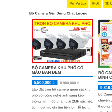
Mic Và Loa
IP66
3D 
Bộ Camera Nên Dùng Chất Lượng
BỘ CAMERA KHU PHỐ CÓ
MÀU BAN ĐÊM
BỘ CA
ĐÌNH 
5,500,000 ₫
8,900,000 ₫
9,819,
Lắp đặt trọn bộ camera quan sát khu
Bộ Came
phố với công nghệ ánh sáng kép
chuyên 
thông minh, độ phân giải 2MP sắc nét,
thương h
tích hợp mic ghi âm tiện lợi. Hỗ trợ