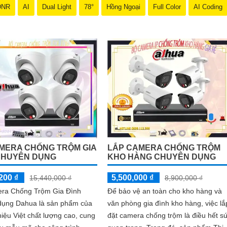
DNR
AI
Dual Light
78°
Hồng Ngoại
Full Color
AI Coding
MERA CHỐNG TRỘM GIA
LẮP CAMERA CHỐNG TRỘM
CHUYÊN DỤNG
KHO HÀNG CHUYÊN DỤNG
200 ₫
5,500,000 ₫
15,440,000 ₫
8,900,000 ₫
ra Chống Trộm Gia Đình
Để bảo vệ an toàn cho kho hàng và
dụng Dahua là sản phẩm của
văn phòng gia đình kho hàng, việc lắ
iệu Việt chất lượng cao, cung
đặt camera chống trộm là điều hết s