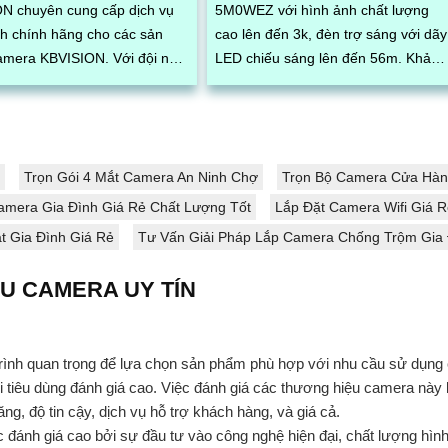
N chuyên cung cấp dịch vụ
5M0WEZ với hình ảnh chất lượng
h chính hãng cho các sản
cao lên đến 3k, đèn trợ sáng với dãy
a KBVISION. Với đội ngũ
LED chiếu sáng lên đến 56m. Khả
t viên giàu kinh nghiệm, chúng
năng quay xoay, zoom 12x cùng góc
 kết đem đến sự hài lòng và
nhìn rộng giúp...
tưởng cao nhất cho khách
Trọn Gói 4 Mắt Camera An Ninh Chợ
Trọn Bộ Camera Cửa Hàn
amera Gia Đình Giá Rẻ Chất Lượng Tốt
Lắp Đặt Camera Wifi Giá 
 Gia Đình Giá Rẻ
Tư Vấn Giải Pháp Lắp Camera Chống Trộm Gia
U CAMERA UY TÍN
trình quan trọng để lựa chọn sản phẩm phù hợp với nhu cầu sử dụng 
ời tiêu dùng đánh giá cao. Việc đánh giá các thương hiệu camera này
ng, độ tin cậy, dịch vụ hỗ trợ khách hàng, và giá cả.
nh giá cao bởi sự đầu tư vào công nghệ hiện đại, chất lượng hình 