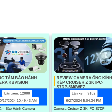
camera giám...
NG TÂM BẢO HÀNH
REVIEW CAMERA ỐNG KÍN
ERA KBVISION
KÉP CRUISER Z 3K IPC-
S7DP-5M0WEZ
Lần xem: 12888
Lần xem: 9182
0/17/2024 10:49:43 AM
6/27/2024 5:04:34 PM
Tâm Bảo Hành Camera
Camera Cruiser Z 3K IPC-S7DP-