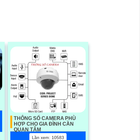
thông...
H
THÔNG SỐ CAMERA PHÙ
HỢP CHO GIA ĐÌNH CẦN
QUAN TÂM
Lần xem: 10583