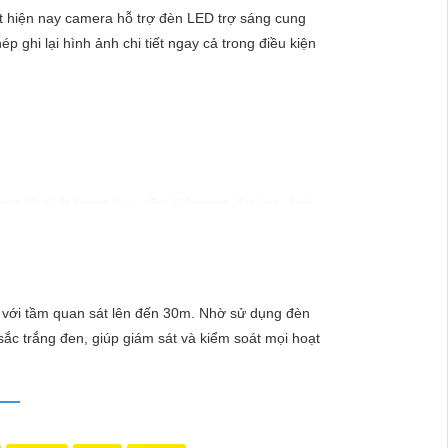
t hiện nay camera hỗ trợ đèn LED trợ sáng cung
hi lại hình ảnh chi tiết ngay cả trong điều kiện
ra IP chất lượng bao gồm Hikvision, Dahua, Axis,
c lắp đặt và sử dụng. Các thương hiệu camera AHD
 Các hãng nổi tiếng như Xiaomi, TP-Link, Ezviz
, với tầm quan sát lên đến 30m. Nhờ sử dụng đèn
c trắng đen, giúp giám sát và kiểm soát mọi hoạt
sắc nét từ mọi góc độ. Các hãng như Ezviz,
độ phân giải, góc quay, tính năng và thương hiệu