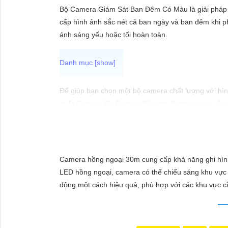
ĐẶT
Bộ Camera Giám Sát Ban Đêm Có Màu là giải pháp a
cấp hình ảnh sắc nét cả ban ngày và ban đêm khi ph
ánh sáng yếu hoặc tối hoàn toàn.
PHỤ
KIỆN
CAMERA
Để giúp bạn chọn một bộ camera chất lượng với hìn
✳️
1:
Camera IP: Camera IP được đánh giá cao về chấ
Bosch.
TƯ
🔦
2:
Camera Analog HD (AHD): Camera AHD cung cấp 
VẤN
phổ biến là Vantech, KBVision, Questek.
DỊCH
🖍
3:
Camera Wifi thông minh: Nếu bạn muốn dễ dàng 
Camera hồng ngoại 30m cung cấp khả năng ghi hình 
VỤ
cung cấp các sản phẩm camera Wifi chất lượng.
LED hồng ngoại, camera có thể chiếu sáng khu vực 
😀
4:
Camera 360 độ: Để giám sát toàn diện môi trư
động một cách hiệu quả, phù hợp với các khu vực cầ
Vantech, Dahua có sản phẩm camera 360 độ chất l
Hãy xem xét nhu cầu và ngân sách của bạn để chọn 
khi mua camera để
chắc chắn hơn
chất lượng hình ả