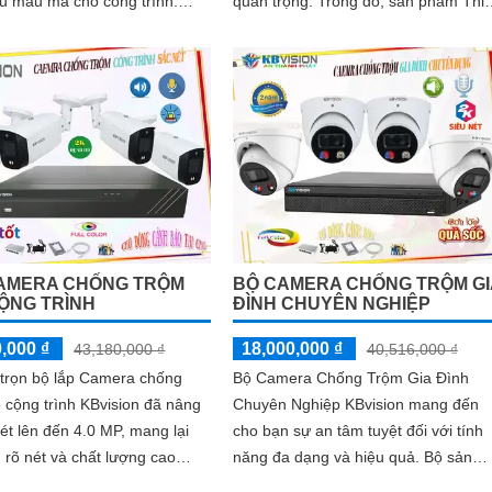
u mẫu mã cho công trình.
quan trọng. Trong đó, sản phẩm Thiết
ng bị công nghệ AI tiên tiến,
kế trọn bộ Lắp Camera Chống Trộm
m này thích hợp cho dự án
Kho Hàng Chuyên Dụng Dahua là mộ
lựa chọn thông minh
AMERA CHỐNG TRỘM
BỘ CAMERA CHỐNG TRỘM GI
ỘNG TRÌNH
ĐÌNH CHUYÊN NGHIỆP
,000 ₫
18,000,000 ₫
43,180,000 ₫
40,516,000 ₫
 trọn bộ lắp Camera chống
Bộ Camera Chống Trộm Gia Đình
 cộng trình KBvision đã nâng
Chuyên Nghiệp KBvision mang đến
ét lên đến 4.0 MP, mang lại
cho bạn sự an tâm tuyệt đối với tính
 rõ nét và chất lượng cao
năng đa dạng và hiệu quả. Bộ sản
phẩm này bao gồm đầy đủ các loại