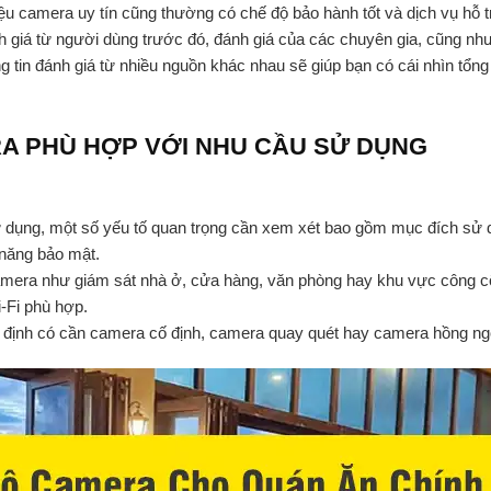
iệu camera uy tín cũng thường có chế độ bảo hành tốt và dịch vụ hỗ
nh giá từ người dùng trước đó, đánh giá của các chuyên gia, cũng nh
g tin đánh giá từ nhiều nguồn khác nhau sẽ giúp bạn có cái nhìn tổ
A PHÙ HỢP VỚI NHU CẦU SỬ DỤNG
ụng, một số yếu tố quan trọng cần xem xét bao gồm mục đích sử dụng,
h năng bảo mật.
amera như giám sát nhà ở, cửa hàng, văn phòng hay khu vực công cộ
-Fi phù hợp.
yết định có cần camera cố định, camera quay quét hay camera hồng ngo