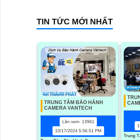
ứng...
TIN TỨC MỚI NHẤT
TRU
TRUNG TÂM BẢO HÀNH
CAM
CAMERA VANTECH
Lần xem: 13961
1
10/17/2024 5:56:51 PM
Trung 