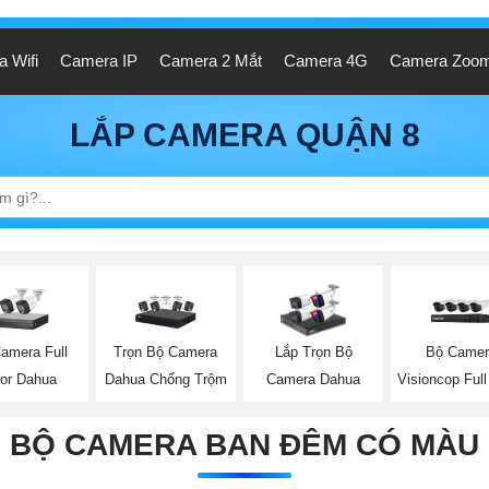
 Wifi
Camera IP
Camera 2 Mắt
Camera 4G
Camera Zoo
LẮP CAMERA QUẬN 8
amera Full
Trọn Bộ Camera
Bộ Camer
Lắp Trọn Bộ
lor Dahua
Dahua Chống Trộm
Visioncop Full
Camera Dahua
BỘ CAMERA BAN ĐÊM CÓ MÀU