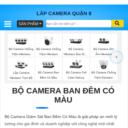
LẮP CAMERA QUẬN 8
SẢN PHẨM
BÁO
GIÁ
TRỌN
GÓI
Bộ Camera Chống
Bộ Camera
Bộ Camera Ghi
Bô Camera Chống
Trộm Hikvision
Hikvision Ban Đêm
Âm Hikvision
Trộm Hikvision
Có Màu
SẢN
Bộ Camera Ban
Bộ Camera Full
Bộ Camera Chống
Lắp Camera
Đêm Có Màu
Color Dahua
Trộm Kbvision
Hikvision Trọn Bộ
PHẨM
BỘ CAMERA BAN ĐÊM CÓ
MÀU
TƯ
VẤN
Bộ Camera Giám Sát Ban Đêm Có Màu là giải pháp an ninh lý
LẮP
tưởng cho gia đình và doanh nghiệp với công nghệ mới nhất