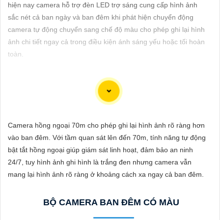
ĐẶT
hiện nay camera hỗ trợ đèn LED trợ sáng cung cấp hình ảnh
sắc nét cả ban ngày và ban đêm khi phát hiện chuyển động
camera tự động chuyển sang chế độ màu cho phép ghi lại hình
ảnh chi tiết ngay cả trong điều kiện ánh sáng yếu hoặc tối hoàn
PHỤ
toàn.
KIỆN
CAMERA
Để giúp bạn chọn một bộ camera chất lượng với hình ảnh sắc
TƯ
nét, Công ty An Thành Phát có một số gợi ý dưới đây:
Camera hồng ngoại 70m cho phép ghi lại hình ảnh rõ ràng hơn
VẤN
✳️
1:
Camera IP: Camera IP được đánh giá cao về chất lượng
vào ban đêm. Với tầm quan sát lên đến 70m, tính năng tự động
DỊCH
hình ảnh với độ nét cao. Một số hãng nổi tiếng sản xuất camera
bật tắt hồng ngoại giúp giám sát linh hoạt, đảm bảo an ninh
VỤ
IP chất lượng bao gồm Hikvision, Dahua, Axis, Bosch.
24/7, tuy hình ảnh ghi hình là trắng đen nhưng camera vẫn
🔦
2:
Camera Analog HD (AHD): Camera AHD cung cấp hình
mang lại hình ảnh rõ ràng ở khoảng cách xa ngay cả ban đêm.
ảnh sắc nét ở độ phân giải cao, đồng thời đơn giản trong việc
lắp đặt và sử dụng. Các thương hiệu camera AHD phổ biến là
BỘ CAMERA BAN ĐÊM CÓ MÀU
Vantech, KBVision, Questek.
🖍
3:
Camera Wifi thông minh: Nếu bạn muốn dễ dàng lắp đặt