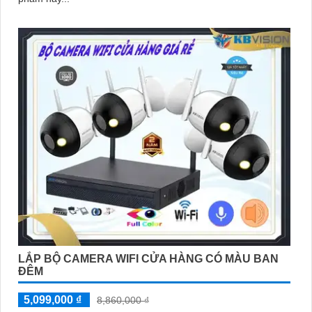
LẮP BỘ CAMERA WIFI CỬA HÀNG CÓ MÀU BAN
ĐÊM
5,099,000 ₫
8,860,000 ₫