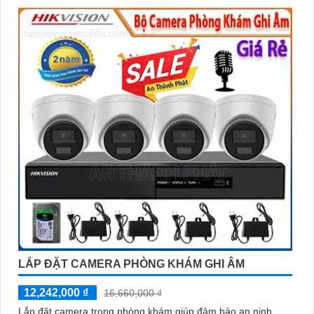
LẮP ĐẶT CAMERA PHÒNG KHÁM GHI ÂM
12,242,000 ₫
16,660,000 ₫
Lắp đặt camera trong phòng khám giúp đảm bảo an ninh