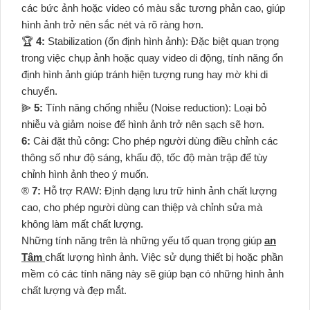
các bức ảnh hoặc video có màu sắc tương phản cao, giúp
hình ảnh trở nên sắc nét và rõ ràng hơn.
🏆
4:
Stabilization (ổn định hình ảnh): Đặc biệt quan trọng
trong việc chụp ảnh hoặc quay video di động, tính năng ổn
định hình ảnh giúp tránh hiện tượng rung hay mờ khi di
chuyển.
⫸
5:
Tính năng chống nhiễu (Noise reduction): Loại bỏ
nhiễu và giảm noise để hình ảnh trở nên sạch sẽ hơn.
6:
Cài đặt thủ công: Cho phép người dùng điều chỉnh các
thông số như độ sáng, khẩu độ, tốc độ màn trập để tùy
chỉnh hình ảnh theo ý muốn.
®️
7:
Hỗ trợ RAW: Định dạng lưu trữ hình ảnh chất lượng
cao, cho phép người dùng can thiệp và chỉnh sửa mà
không làm mất chất lượng.
Những tính năng trên là những yếu tố quan trọng giúp
an
Tâm
chất lượng hình ảnh. Việc sử dụng thiết bị hoặc phần
mềm có các tính năng này sẽ giúp bạn có những hình ảnh
chất lượng và đẹp mắt.