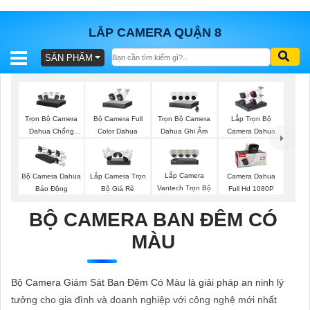
LẮP CAMERA QUẬN 8
SẢN PHẨM
BÁO
GIÁ
TRỌN
GÓI
Trọn Bộ Camera
Bộ Camera Full
Trọn Bộ Camera
Lắp Trọn Bộ
Dahua Chống
Color Dahua
Dahua Ghi Âm
Camera Dahua
Trộm
SẢN
Lắp Camera
Bộ Camera Dahua
Lắp Camera Trọn
Camera Dahua
Vantech Trọn Bộ
Báo Động
Bộ Giá Rẻ
Full Hd 1080P
PHẨM
BỘ CAMERA BAN ĐÊM CÓ
MÀU
TƯ
VẤN
Bộ Camera Giám Sát Ban Đêm Có Màu là giải pháp an ninh lý
LẮP
tưởng cho gia đình và doanh nghiệp với công nghệ mới nhất