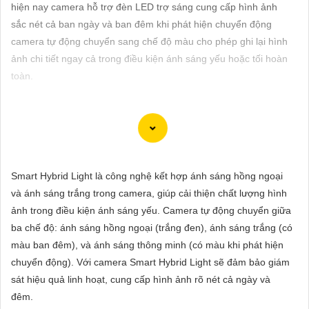
ĐẶT
hiện nay camera hỗ trợ đèn LED trợ sáng cung cấp hình ảnh
sắc nét cả ban ngày và ban đêm khi phát hiện chuyển động
camera tự động chuyển sang chế độ màu cho phép ghi lại hình
ảnh chi tiết ngay cả trong điều kiện ánh sáng yếu hoặc tối hoàn
PHỤ
toàn.
KIỆN
CAMERA
Để giúp bạn chọn một bộ camera chất lượng với hình ảnh sắc
TƯ
nét, Công ty An Thành Phát có một số gợi ý dưới đây:
Smart Hybrid Light là công nghệ kết hợp ánh sáng hồng ngoại
VẤN
✳️
1:
Camera IP: Camera IP được đánh giá cao về chất lượng
và ánh sáng trắng trong camera, giúp cải thiện chất lượng hình
DỊCH
hình ảnh với độ nét cao. Một số hãng nổi tiếng sản xuất camera
ảnh trong điều kiện ánh sáng yếu. Camera tự động chuyển giữa
VỤ
IP chất lượng bao gồm Hikvision, Dahua, Axis, Bosch.
ba chế độ: ánh sáng hồng ngoại (trắng đen), ánh sáng trắng (có
🔦
2:
Camera Analog HD (AHD): Camera AHD cung cấp hình
màu ban đêm), và ánh sáng thông minh (có màu khi phát hiện
ảnh sắc nét ở độ phân giải cao, đồng thời đơn giản trong việc
chuyển động). Với camera Smart Hybrid Light sẽ đảm bảo giám
lắp đặt và sử dụng. Các thương hiệu camera AHD phổ biến là
sát hiệu quả linh hoạt, cung cấp hình ảnh rõ nét cả ngày và
Vantech, KBVision, Questek.
đêm.
🖍
3:
Camera Wifi thông minh: Nếu bạn muốn dễ dàng lắp đặt