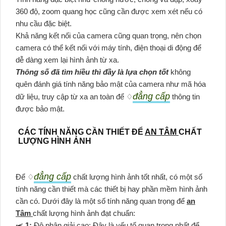
360 độ, zoom quang học cũng cần được xem xét nếu có
nhu cầu đặc biệt.
Khả năng kết nối của camera cũng quan trọng, nên chọn
camera có thể kết nối với máy tính, điện thoại di động để
dễ dàng xem lại hình ảnh từ xa.
Thông số đã tìm hiều thì đầy là lựa chọn tốt
không
quên đánh giá tính năng bảo mật của camera như mã hóa
đẳng cấp
dữ liệu, truy cập từ xa an toàn để ♢
thông tin
được bảo mật.
CÁC TÍNH NĂNG CẦN THIẾT ĐỂ
AN TÂM
CHẤT
LƯỢNG HÌNH ẢNH
đẳng cấp
Để ♢
chất lượng hình ảnh tốt nhất, có một số
tính năng cần thiết mà các thiết bị hay phần mềm hình ảnh
cần có. Dưới đây là một số tính năng quan trọng để
an
Tâm
chất lượng hình ảnh đạt chuẩn:
⥷
1:
Độ phân giải cao: Đây là yếu tố quan trọng nhất để