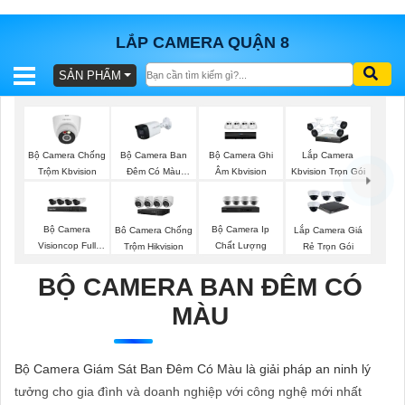
LẮP CAMERA QUẬN 8
SẢN PHẨM
BÁO
GIÁ
TRỌN
GÓI
Bộ Camera Chống
Bộ Camera Ban
Bộ Camera Ghi
Lắp Camera
Trộm Kbvision
Đêm Có Màu
Âm Kbvision
Kbvision Trọn Gói
Kbvision
SẢN
Bộ Camera
Bộ Camera Ip
Bô Camera Chống
Lắp Camera Giá
Visioncop Full
Chất Lượng
Trộm Hikvision
Rẻ Trọn Gói
PHẨM
Color
BỘ CAMERA BAN ĐÊM CÓ
MÀU
TƯ
VẤN
Bộ Camera Giám Sát Ban Đêm Có Màu là giải pháp an ninh lý
LẮP
tưởng cho gia đình và doanh nghiệp với công nghệ mới nhất