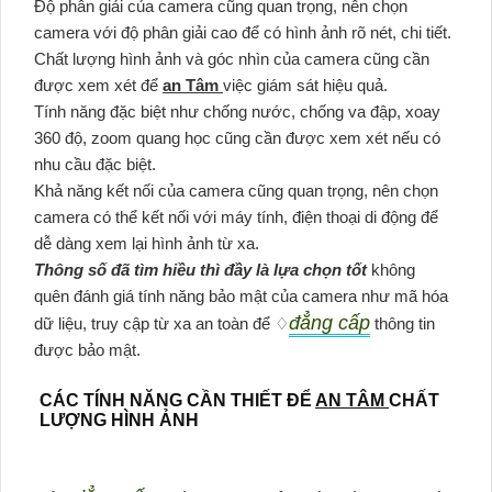
Độ phân giải của camera cũng quan trọng, nên chọn
camera với độ phân giải cao để có hình ảnh rõ nét, chi tiết.
Chất lượng hình ảnh và góc nhìn của camera cũng cần
được xem xét để
an Tâm
việc giám sát hiệu quả.
Tính năng đặc biệt như chống nước, chống va đập, xoay
360 độ, zoom quang học cũng cần được xem xét nếu có
nhu cầu đặc biệt.
Khả năng kết nối của camera cũng quan trọng, nên chọn
camera có thể kết nối với máy tính, điện thoại di động để
dễ dàng xem lại hình ảnh từ xa.
Thông số đã tìm hiều thì đầy là lựa chọn tốt
không
quên đánh giá tính năng bảo mật của camera như mã hóa
đẳng cấp
dữ liệu, truy cập từ xa an toàn để ♢
thông tin
được bảo mật.
CÁC TÍNH NĂNG CẦN THIẾT ĐỂ
AN TÂM
CHẤT
LƯỢNG HÌNH ẢNH