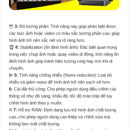
🦉
3:
Độ tương phản: Tính năng này giúp phân biệt được
các bức ảnh hoặc video có màu sắc tương phản cao, giúp
hình ảnh trở nên sắc nét và rõ ràng hơn.
🏆
4:
Stabilization (ổn định hình ảnh): Đặc biệt quan trọng
trong việc chụp ảnh hoặc quay video di động, tính năng ổn
định hình ảnh giúp tránh hiện tượng rung hay mờ khi di
chuyển.
⫸
5:
Tính năng chống nhiễu (Noise reduction): Loại bỏ
nhiễu và giảm noise để hình ảnh trở nên sạch sẽ hơn.
6:
Cài đặt thủ công: Cho phép người dùng điều chỉnh các
thông số như độ sáng, khẩu độ, tốc độ màn trập để tùy
chỉnh hình ảnh theo ý muốn.
®️
7:
Hỗ trợ RAW: Định dạng lưu trữ hình ảnh chất lượng
cao, cho phép người dùng can thiệp và chỉnh sửa mà
không làm mất chất lượng.