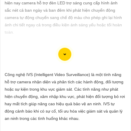
ĐẶT
hiện nay camera hỗ trợ đèn LED trợ sáng cung cấp hình ảnh
sắc nét cả ban ngày và ban đêm khi phát hiện chuyển động
camera tự động chuyển sang chế độ màu cho phép ghi lại hình
ảnh chi tiết ngay cả trong điều kiện ánh sáng yếu hoặc tối hoàn
PHỤ
toàn.
KIỆN
CAMERA
Để giúp bạn chọn một bộ camera chất lượng với hình ảnh sắc
TƯ
nét, Công ty An Thành Phát có một số gợi ý dưới đây:
Công nghệ IVS (Intelligent Video Surveillance) là một tính năng
VẤN
✳️
1:
Camera IP: Camera IP được đánh giá cao về chất lượng
hỗ trợ camera nhận diện và phân tích các hành động, đối tượng
DỊCH
hình ảnh với độ nét cao. Một số hãng nổi tiếng sản xuất camera
hoặc sự kiện trong khu vực giám sát. Các tính năng như phát
VỤ
IP chất lượng bao gồm Hikvision, Dahua, Axis, Bosch.
hiện chuyển động, xâm nhập khu vực, phát hiện đối tượng bỏ rơi
🔦
2:
Camera Analog HD (AHD): Camera AHD cung cấp hình
hay mất tích giúp nâng cao hiệu quả bảo vệ an ninh. IVS tự
ảnh sắc nét ở độ phân giải cao, đồng thời đơn giản trong việc
động cảnh báo khi có sự cố, tối ưu hóa việc giám sát và quản lý
lắp đặt và sử dụng. Các thương hiệu camera AHD phổ biến là
an ninh trong các tình huống khác nhau.
Vantech, KBVision, Questek.
🖍
3:
Camera Wifi thông minh: Nếu bạn muốn dễ dàng lắp đặt