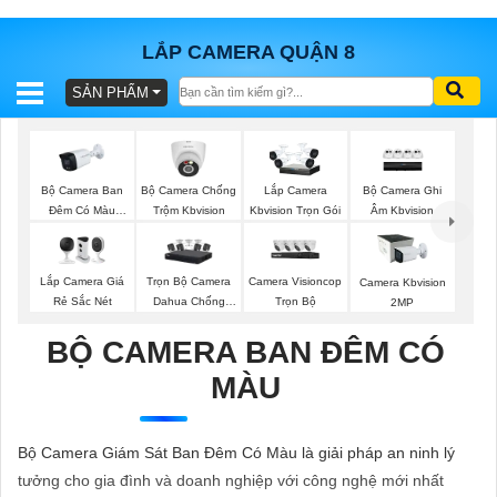
LẮP CAMERA QUẬN 8
SẢN PHẨM
BÁO
GIÁ
TRỌN
GÓI
Bộ Camera Ban
Bộ Camera Chống
Bộ Camera Ghi
Lắp Camera
Đêm Có Màu
Trộm Kbvision
Âm Kbvision
Kbvision Trọn Gói
Kbvision
SẢN
Lắp Camera Giá
Trọn Bộ Camera
Camera Visioncop
Camera Kbvision
Rẻ Sắc Nét
Dahua Chống
Trọn Bộ
2MP
PHẨM
Trộm
BỘ CAMERA BAN ĐÊM CÓ
MÀU
TƯ
VẤN
Bộ Camera Giám Sát Ban Đêm Có Màu là giải pháp an ninh lý
LẮP
tưởng cho gia đình và doanh nghiệp với công nghệ mới nhất