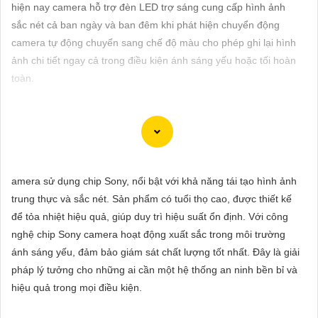
ĐẶT
hiện nay camera hỗ trợ đèn LED trợ sáng cung cấp hình ảnh
sắc nét cả ban ngày và ban đêm khi phát hiện chuyển động
camera tự động chuyển sang chế độ màu cho phép ghi lại hình
ảnh chi tiết ngay cả trong điều kiện ánh sáng yếu hoặc tối hoàn
PHỤ
toàn.
KIỆN
CAMERA
Để giúp bạn chọn một bộ camera chất lượng với hình ảnh sắc
TƯ
nét, Công ty An Thành Phát có một số gợi ý dưới đây:
amera sử dụng chip Sony, nổi bật với khả năng tái tạo hình ảnh
VẤN
✳️
1:
Camera IP: Camera IP được đánh giá cao về chất lượng
trung thực và sắc nét. Sản phẩm có tuổi thọ cao, được thiết kế
DỊCH
hình ảnh với độ nét cao. Một số hãng nổi tiếng sản xuất camera
để tỏa nhiệt hiệu quả, giúp duy trì hiệu suất ổn định. Với công
VỤ
IP chất lượng bao gồm Hikvision, Dahua, Axis, Bosch.
nghệ chip Sony camera hoạt động xuất sắc trong môi trường
🔦
2:
Camera Analog HD (AHD): Camera AHD cung cấp hình
ánh sáng yếu, đảm bảo giám sát chất lượng tốt nhất. Đây là giải
ảnh sắc nét ở độ phân giải cao, đồng thời đơn giản trong việc
pháp lý tưởng cho những ai cần một hệ thống an ninh bền bỉ và
lắp đặt và sử dụng. Các thương hiệu camera AHD phổ biến là
hiệu quả trong mọi điều kiện.
Vantech, KBVision, Questek.
🖍
3:
Camera Wifi thông minh: Nếu bạn muốn dễ dàng lắp đặt