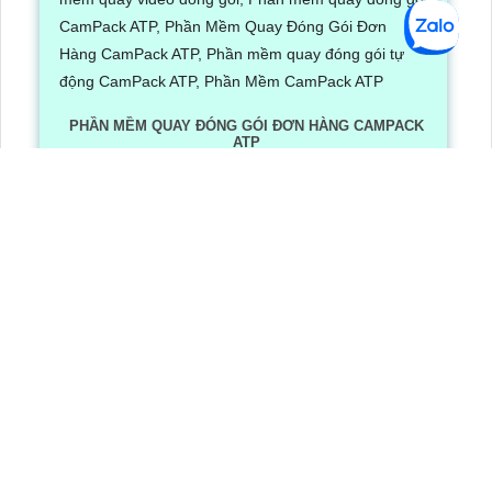
PHẦN MỀM QUAY ĐÓNG GÓI ĐƠN HÀNG CAMPACK
ATP
Lần xem: 1256
6/30/2026 3:16:12 PM
Phần Mềm Quay Đóng Gói Đơn Hàng CamPack ATP là
phần mềm có tích hợp công nghệ Ai nhận diện và dọc
mã QR/ bar code khi camera quay được mã vận đơn
LẮP CAMERA QUẬN 8
Camera Văn Phòng
Camera Gia Đình
Camera Cửa Hàng
Camera Nhà Xưởng
CÔNG TY TNHH TM-DV AN THÀNH PHÁT