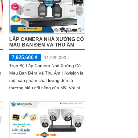
LẮP CAMERA NHÀ XƯỞNG CÓ
MÀU BAN ĐÊM VÀ THU ÂM
7,925,600 ₫
11,920,000 ₫
Trọn Bộ Lắp Camera Nhà Xưởng Có
p
Màu Ban Đêm Và Thu Âm Hikvision là
một sản phẩm chất lượng đến từ
thương hiệu nổi tiếng của Mỹ. Với hình
ến
ảnh sắc nét và chất lượng, sản phẩm
này...