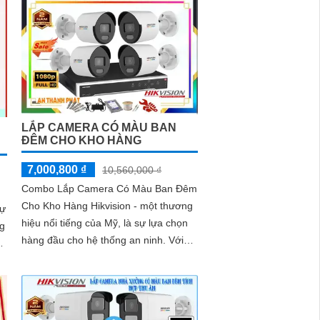
cao
LẮP CAMERA CÓ MÀU BAN
ĐÊM CHO KHO HÀNG
7,000,800 ₫
10,560,000 ₫
Combo Lắp Camera Có Màu Ban Đêm
Cho Kho Hàng Hikvision - một thương
sự
hiệu nổi tiếng của Mỹ, là sự lựa chọn
g
hàng đầu cho hệ thống an ninh. Với
hình ảnh sắc nét, Combo này được...
h