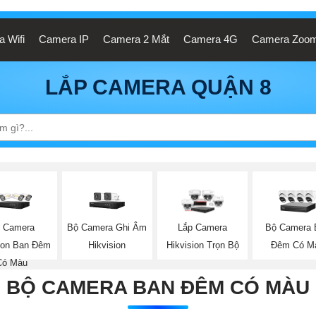
 Wifi
Camera IP
Camera 2 Mắt
Camera 4G
Camera Zoo
LẮP CAMERA QUẬN 8
 Camera
Bộ Camera Ghi Âm
Bộ Camera 
Lắp Camera
sion Ban Đêm
Hikvision
Đêm Có M
Hikvision Trọn Bộ
Có Màu
BỘ CAMERA BAN ĐÊM CÓ MÀU