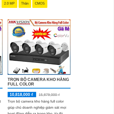
2.0 MP
Thân
CMOS
TRỌN BỘ CAMERA KHO HÀNG
FULL COLOR
10,818,000 ₫
15,879,000 ₫
t
Trọn bộ camera kho hàng full color
giúp chủ doanh nghiệp giám sát mọi
hoạt động diễn ra trong kho, từ đó