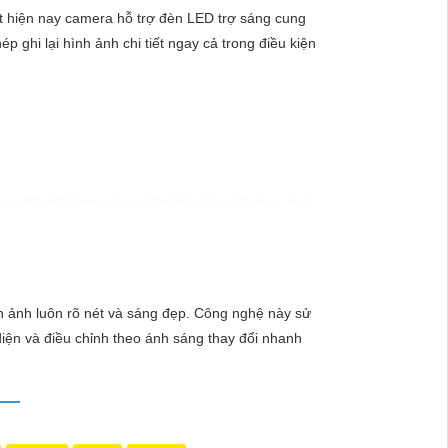
t hiện nay camera hỗ trợ đèn LED trợ sáng cung
hi lại hình ảnh chi tiết ngay cả trong điều kiện
ra IP chất lượng bao gồm Hikvision, Dahua, Axis,
c lắp đặt và sử dụng. Các thương hiệu camera AHD
 Các hãng nổi tiếng như Xiaomi, TP-Link, Ezviz
h ảnh luôn rõ nét và sáng đẹp. Công nghệ này sử
diện và điều chỉnh theo ánh sáng thay đổi nhanh
sắc nét từ mọi góc độ. Các hãng như Ezviz,
độ phân giải, góc quay, tính năng và thương hiệu