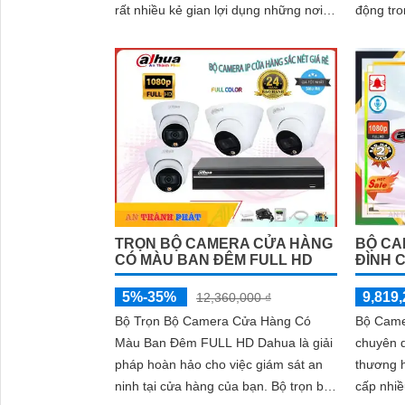
động tr
rất nhiều kẻ gian lợi dụng những nơi
chặn nh
đông người như cửa hàng quần...
muốn, ba
làm sai 
ninh
TRỌN BỘ CAMERA CỬA HÀNG
BỘ CA
CÓ MÀU BAN ĐÊM FULL HD
ĐÌNH 
5%-35%
9,819,
12,360,000 ₫
Bộ Trọn Bộ Camera Cửa Hàng Có
Bộ Came
Màu Ban Đêm FULL HD Dahua là giải
chuyên 
pháp hoàn hảo cho việc giám sát an
thương h
ninh tại cửa hàng của bạn. Bộ trọn bộ
cấp nhiề