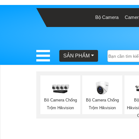
Bộ Camera
Camera
BÁO
GIÁ
TRỌN
GÓI
SẢN PHẨM
SẢN
PHẨM
Bộ Camera Chống
Bộ
Bô Camera Chống
Trộm Hikvision
Hikvi
Trộm Hikvision
TƯ
VẤN
LẮP