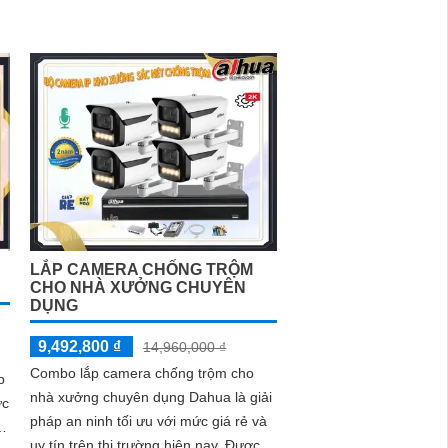
đêm có màu sắc chân thực, đáp ứng
mọi nhu cầu an ninh
LẮP CAMERA CHỐNG TRỘM
CHO NHÀ XƯỞNG CHUYÊN
DỤNG
9,492,800 ₫
14,960,000 ₫
Combo lắp camera chống trộm cho
p
nhà xưởng chuyên dụng Dahua là giải
ức
pháp an ninh tối ưu với mức giá rẻ và
uy tín trên thị trường hiện nay. Được