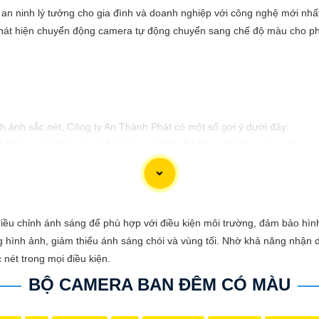
n ninh lý tưởng cho gia đình và doanh nghiệp với công nghệ mới nhấ
át hiện chuyển động camera tự động chuyển sang chế độ màu cho phép g
h ảnh sắc nét, Công ty An Thành Phát có một số gợi ý dưới đây:
t lượng hình ảnh với độ nét cao. Một số hãng nổi tiếng sản xuất came
hình ảnh sắc nét ở độ phân giải cao, đồng thời đơn giản trong việ
lắp đặt và quản lý từ xa, camera Wifi thông minh là một lựa chọn tốt.
iều chỉnh ánh sáng để phù hợp với điều kiện môi trường, đảm bảo hìn
g hình ảnh, giảm thiểu ánh sáng chói và vùng tối. Nhờ khả năng nhận 
ờng, camera 360 độ có khả năng quay quét nhanh, cung cấp hình ảnh 
 nét trong mọi điều kiện.
ượng.
BỘ CAMERA BAN ĐÊM CÓ MÀU
bộ camera phù hợp nhất với bạn. Đừng quên cân nhắc các yếu tố như 
nh tốt nhất.