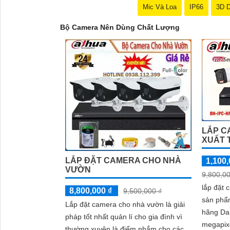
Mic Và Loa
IP66
3D 
Bộ Camera Nên Dùng Chất Lượng
LẮP C
XUẤT 
LẮP ĐẶT CAMERA CHO NHÀ
1,100,
VƯỜN
9,800,00
lắp đặt 
8,800,000 ₫
9,500,000 ₫
sản phẩ
Lắp đặt camera cho nhà vườn là giải
hãng Dahua. Với độ 
pháp tốt nhất quản lí cho gia đình vì
megapixe
thường xuyên là điểm nhắm cho các