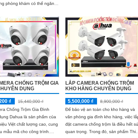
trình...
ong phòng khám có thể ngăn
ững hành vi không mong
o gồm cả việc trộm cắp, việc
trái, hoặc việc xâm phạm an
MERA CHỐNG TRỘM GIA
LẮP CAMERA CHỐNG TRỘM
CHUYÊN DỤNG
KHO HÀNG CHUYÊN DỤNG
200 ₫
5,500,000 ₫
15,440,000 ₫
8,900,000 ₫
ra Chống Trộm Gia Đình
Để bảo vệ an toàn cho kho hàng và
dụng Dahua là sản phẩm của
văn phòng gia đình kho hàng, việc lắ
iệu Việt chất lượng cao, cung
đặt camera chống trộm là điều hết s
u mẫu mã cho công trình.
quan trọng. Trong đó, sản phẩm Thiết