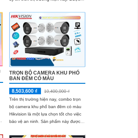
trang bị chức năng báo động tại...
t
U
TRỌN BỘ CAMERA KHU PHỐ
BAN ĐÊM CÓ MÀU
8,503,600 ₫
10,400,000 ₫
Trên thị trường hiện nay, combo trọn
bộ camera khu phố ban đêm có màu
Hikvision là một lựa chọn tốt cho việc
bảo vệ an ninh. Sản phẩm này được
tích hợp nhiều công nghệ tiên tiến, ♢ '
'>Đảm bảo sự hiệu quả và chất lượng