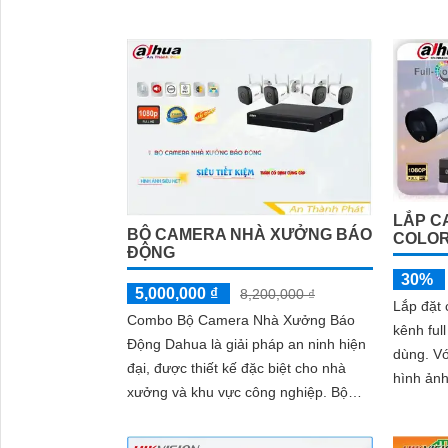
này bao gồm các camera chất lượng
Được tra
cao, hỗ...
sản phẩ
cao cấp
LẮP C
BỘ CAMERA NHÀ XƯỞNG BÁO
COLOR
ĐỘNG
30%
5,000,000 ₫
8,200,000 ₫
Lắp đặt
Combo Bộ Camera Nhà Xưởng Báo
kênh ful
Động Dahua là giải pháp an ninh hiện
dùng. Với những sản phẩm mang lại
đại, được thiết kế đặc biệt cho nhà
hình ảnh
xưởng và khu vực công nghiệp. Bộ
Gói phù 
camera này có một số điểm nổi bật về
công nghệ AI thông minh đáng chú ý