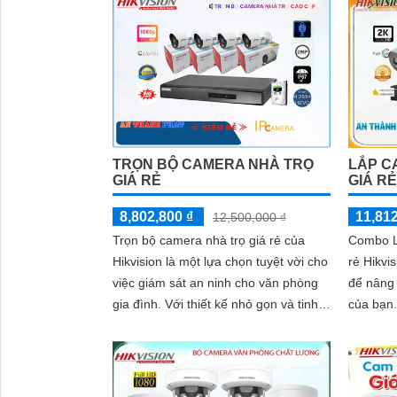
TRỌN BỘ CAMERA NHÀ TRỌ
LẮP C
GIÁ RẺ
GIÁ R
8,802,800 ₫
11,812
12,500,000 ₫
Trọn bộ camera nhà trọ giá rẻ của
Combo L
Hikvision là một lựa chọn tuyệt vời cho
rẻ Hikvis
việc giám sát an ninh cho văn phòng
để nâng
gia đình. Với thiết kế nhỏ gọn và tinh
của bạn. Combo này tích hợp 
tế, sản phẩm này dễ dàng lắp đặt và
năng thu 
thẩm mỹ hợp
không c
thanh tr