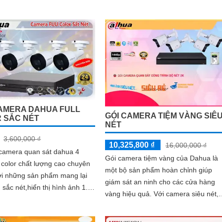
ng bị công nghệ AI tiên tiến,
kế trọn bộ Lắp Camera Chống Trộm
m này thích hợp cho dự án
Kho Hàng Chuyên Dụng Dahua là mộ
lựa chọn thông minh
AMERA DAHUA FULL
GÓI CAMERA TIỆM VÀNG SIÊ
 SẮC NÉT
NÉT
3,600,000 ₫
10,325,800 ₫
16,000,000 ₫
 camera quan sát dahua 4
Gói camera tiệm vàng của Dahua là
l color chất lượng cao chuyên
một bộ sản phẩm hoàn chỉnh giúp
giám sát an ninh cho các cửa hàng
 sắc nét,hiển thị hình ảnh 1.
vàng hiệu quả. Với camera siêu nét,
hợp cho mọi công trình,văn...
hình ảnh được ghi lại rõ ràng và sắc
nét, cho phép quan sát chi tiết từng