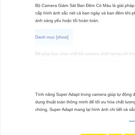
ĐẶT
Bộ Camera Giám Sát Ban Đêm Có Màu là giải pháp a
cấp hình ảnh sắc nét cả ban ngày và ban đêm khi ph
ánh sáng yếu hoặc tối hoàn toàn.
PHỤ
KIỆN
CAMERA
Để giúp bạn chọn một bộ camera chất lượng với hìn
✳️
1:
Camera IP: Camera IP được đánh giá cao về chấ
Bosch.
TƯ
🔦
2:
Camera Analog HD (AHD): Camera AHD cung cấp 
VẤN
phổ biến là Vantech, KBVision, Questek.
DỊCH
🖍
3:
Camera Wifi thông minh: Nếu bạn muốn dễ dàng 
Tính năng Super Adapt trong camera giúp tự động đ
VỤ
cung cấp các sản phẩm camera Wifi chất lượng.
dụng thuật toán thông minh để tối ưu hóa chất lượn
😀
4:
Camera 360 độ: Để giám sát toàn diện môi trư
chóng, Super Adapt mang lại hình ảnh chi tiết và sắc
Vantech, Dahua có sản phẩm camera 360 độ chất l
Hãy xem xét nhu cầu và ngân sách của bạn để chọn 
khi mua camera để
chắc chắn hơn
chất lượng hình ả