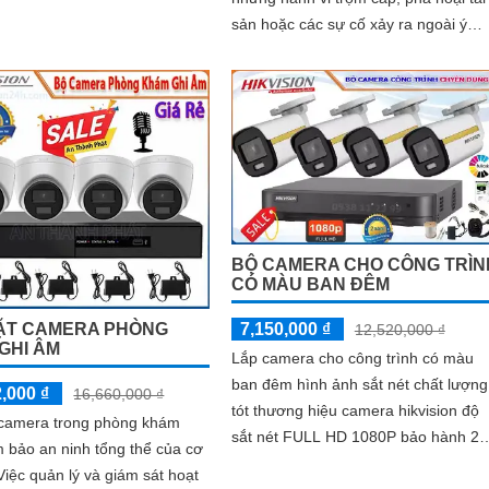
i tiết
sản hoặc các sự cố xảy ra ngoài ý
muốn.
BỘ CAMERA CHO CÔNG TRÌN
CÓ MÀU BAN ĐÊM
ẶT CAMERA PHÒNG
7,150,000 ₫
12,520,000 ₫
GHI ÂM
Lắp camera cho công trình có màu
ban đêm hình ảnh sắt nét chất lượng
,000 ₫
16,660,000 ₫
tót thương hiệu camera hikvision độ
 camera trong phòng khám
sắt nét FULL HD 1080P bảo hành 24
 bảo an ninh tổng thể của cơ
tháng miễn phí lắp camera cho công