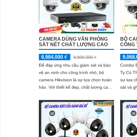
CAMERA DÙNG VĂN PHÒNG
BỘ CA
SẮT NÉT CHẤT LƯỢNG CAO
CÔNG 
6,984,000 ₫
9,068,
9,800,000 ₫
Để đáp ứng nhu cầu giám sát và bảo
Combo B
vệ an ninh cho công trình nhỏ, bộ
Ty Có Th
camera Hikvision là sự lựa chọn hoàn
sự lựa c
hảo. Với thiết kế đẹp, chất lượng cao
sát và g
và giá rẻ, bộ camera này mang đến sự
Với tran
an tâm cho người sử dụng
Bộ...