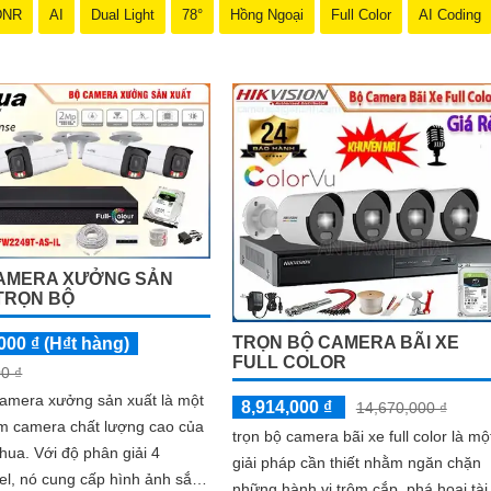
DNR
AI
Dual Light
78°
Hồng Ngoại
Full Color
AI Coding
AMERA XƯỞNG SẢN
TRỌN BỘ
TRỌN BỘ CAMERA BÃI XE
000 ₫ (H₫t hàng)
FULL COLOR
0 ₫
camera xưởng sản xuất là một
8,914,000 ₫
14,670,000 ₫
m camera chất lượng cao của
trọn bộ camera bãi xe full color là mộ
phân giải 4
giải pháp cần thiết nhằm ngăn chặn
l, nó cung cấp hình ảnh sắc
những hành vi trộm cắp, phá hoại tài