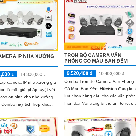
góc độ
TRỌN BỘ CAMERA VĂN
AMERA IP NHÀ XƯỞNG
PHÒNG CÓ MÀU BAN ĐÊM
Ẻ
9,520,400 ₫
10,400,000 ₫
,000 ₫
14,300,000 ₫
Combo Trọn Bộ Camera Văn Phòng
ắp camera IP nhà xưởng giá
Có Màu Ban Đêm Hikvision đang là 
ion là một giải pháp tuyệt vời
lựa chọn hàng đầu cho các văn phòn
 cao an ninh cho nhà xưởng
hiện đại. Với trang bị thu âm to rõ, sản
khả
phẩm này ' ' an Tâm ghi lại mọi âm
âm to rõ, 📸 >tin tưởng bạn
thanh trong phạm vi camera một các
hỉ có hình ảnh mà còn cả âm
chi tiết và chính xác
ung thực