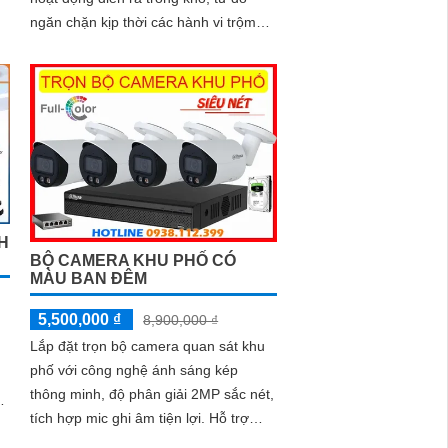
ngăn chặn kịp thời các hành vi trộm
cắp, phá hoại tài sản.
H
BỘ CAMERA KHU PHỐ CÓ
MÀU BAN ĐÊM
5,500,000 ₫
8,900,000 ₫
Lắp đặt trọn bộ camera quan sát khu
phố với công nghệ ánh sáng kép
thông minh, độ phân giải 2MP sắc nét,
tích hợp mic ghi âm tiện lợi. Hỗ trợ
hồng ngoại 30m cho hình ảnh ban