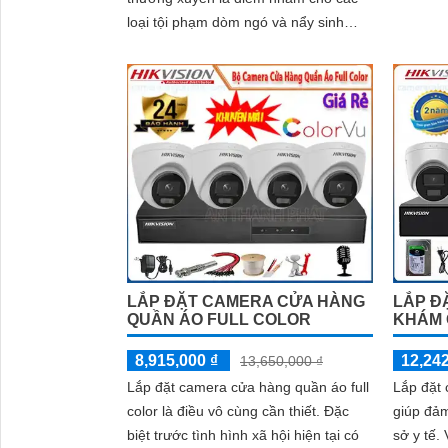
nét và ch
loại tội phạm dòm ngó và nẩy sinh
những vấn đề trộm cắp cướp của
'
thậm chí.
LẮP Đ
LẮP ĐẶT CAMERA CỬA HÀNG
KHÁM 
QUẦN ÁO FULL COLOR
12,242
8,915,000 ₫
13,650,000 ₫
Lắp đặt
Lắp đặt camera cửa hàng quần áo full
giúp đảm
color là điều vô cùng cần thiết. Đặc
sở y tế. Việc quản lý và giám sát hoạt
biệt trước tình hình xã hội hiện tại có