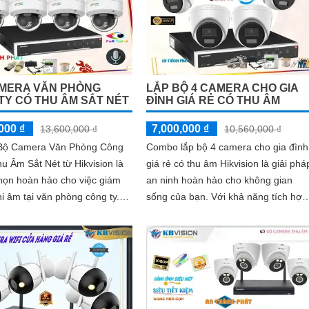
MERA VĂN PHÒNG
LẮP BỘ 4 CAMERA CHO GIA
TY CÓ THU ÂM SẮT NÉT
ĐÌNH GIÁ RẺ CÓ THU ÂM
000 ₫
7,000,000 ₫
13,600,000 ₫
10,560,000 ₫
ộ Camera Văn Phòng Công
Combo lắp bộ 4 camera cho gia đình
u Âm Sắt Nét từ Hikvision là
giá rẻ có thu âm Hikvision là giải phá
họn hoàn hảo cho việc giám
an ninh hoàn hảo cho không gian
hi âm tại văn phòng công ty.
sống của bạn. Với khả năng tích hợp
g bị thu âm rõ ràng, Combo
thu âm cao cấp, combo này mang đ
sự an toàn tối đa cho gia đình bạn