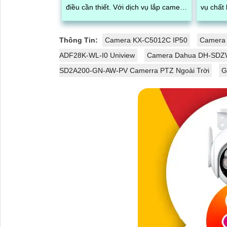
điều cần thiết. Với dịch vụ lắp camera
vụ chất 
xưởng may giá rẻ của chúng tôi,...
chăng. Đội ngũ kỹ thuật viên
chuyên..
Thông Tin:
Camera KX-C5012C IP50
Camera
ADF28K-WL-I0 Uniview
Camera Dahua DH-SDZ
SD2A200-GN-AW-PV Camerra PTZ Ngoài Trời
G