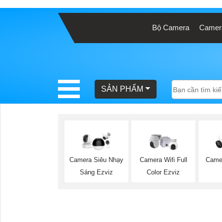
Bộ Camera
Camera
BÁO
GIÁ
TRỌN
GÓI
SẢN PHẨM
SẢN
PHẨM
Camera Siêu Nhạy
Camera Wifi Full
Came
Sáng Ezviz
Color Ezviz
TƯ
VẤN
LẮP