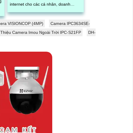
g
internet cho các cá nhân, doanh
nghiệp, tổ chức tại quận Tân Phú,
thành...
era VISIONCOP (4MP)
Camera IPC3634SE-
 Thiệu Camera Imou Ngoài Trời IPC-S21FP
DH-