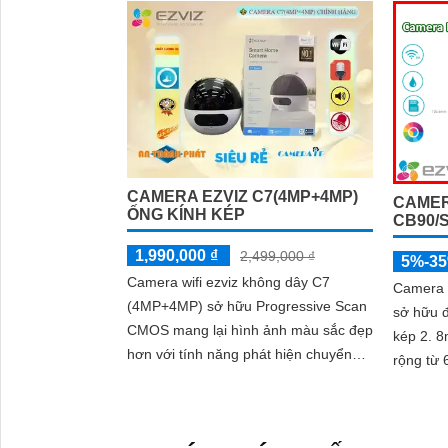
CAMERA EZVIZ C7(4MP+4MP)
CAMER
ỐNG KÍNH KÉP
CB90/
1,990,000 ₫
2,499,000 ₫
5%-3
Camera wifi ezviz không dây C7
Camera 
(4MP+4MP) sở hữu Progressive Scan
sở hữu đ
CMOS mang lại hình ảnh màu sắc đẹp
kép 2. 
hơn với tính năng phát hiện chuyển
rộng từ 60°
động thông minh camera này có khả
chống n
năng nhận diện hình dáng người vào
năng né
ban đêm với hồng ngoại 10m sự tích