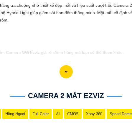
àng ưa chuộng nhờ thiết kế đẹp mắt và hiệu suất vượt trội. Camera 2 
ghệ Hybrid Light giúp giám sát ban đêm thông minh. Một mắt cố định 
trộm.
hẩm Camera Wifi Ezviz giá rẻ chính hãng mà bạn có thể tham khảo:
ở mọi điều kiện thời tiết.🔹 Độ phân giải Full HD 1080p, hình ảnh sắc 
n 256GB, ghi lại và lưu trữ thông tin dễ dàng.🔹 Tính năng cảnh báo c
CAMERA 2 MẮT EZVIZ
iệc quảng bá sản phẩm Camera Wifi Ezviz. Nếu có bất kỳ ý kiến hoặc cầ
Hồng Ngoại
Full Color
AI
CMOS
Xoay 360
Speed Dome