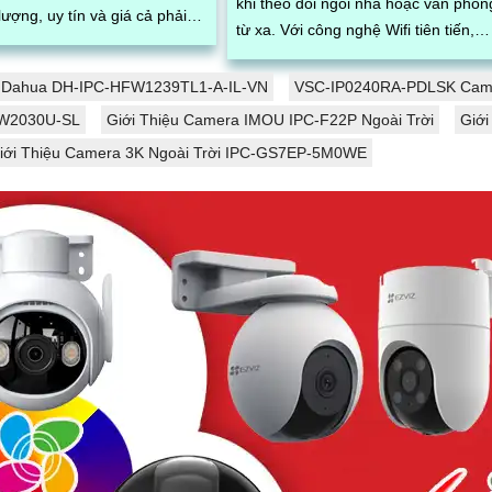
khi theo dõi ngôi nhà hoặc văn phòn
lượng, uy tín và giá cả phải
từ xa. Với công nghệ Wifi tiên tiến,
bạn có thể dễ dàng kết nối và kiểm
.
soát từ xa thông qua ứng dụng di
 Dahua DH-IPC-HFW1239TL1-A-IL-VN
VSC-IP0240RA-PDLSK Cam
động chỉ bằng vài thao tác đơn giản
W2030U-SL
Giới Thiệu Camera IMOU IPC-F22P Ngoài Trời
Giới
iới Thiệu Camera 3K Ngoài Trời IPC-GS7EP-5M0WE