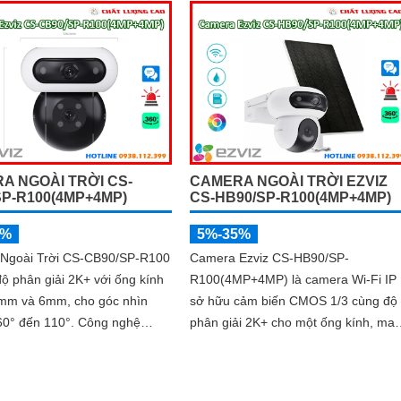
A NGOÀI TRỜI CS-
CAMERA NGOÀI TRỜI EZVIZ
SP-R100(4MP+4MP)
CS-HB90/SP-R100(4MP+4MP)
5%
5%-35%
Ngoài Trời CS-CB90/SP-R100
Camera Ezviz CS-HB90/SP-
ộ phân giải 2K+ với ống kính
R100(4MP+4MP) là camera Wi-Fi IP
8mm và 6mm, cho góc nhìn
sở hữu cảm biến CMOS 1/3 cùng độ
 đến 110°. Công nghệ
phân giải 2K+ cho một ống kính, ma
gược sáng DNR 3D cùng khả
đến hình ảnh sắc nét. Thiết kế ống
n H
kính kép 2