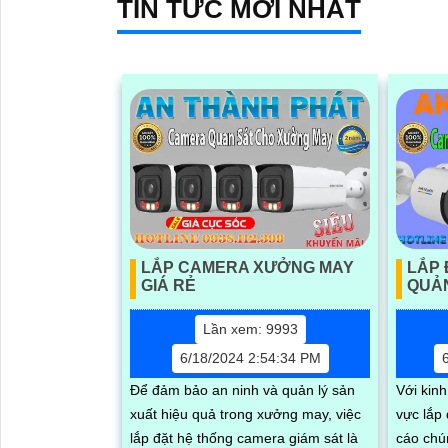
TIN TỨC MỚI NHẤT
hợp của micro và loa màu sắc sáng
đẹp 8.0 MP giúp phân biệt người một
cách chính xác công nghệ xử lý hình
ảnh thiếu sáng cùng hồng ngoại Smart
IR ban đêm mang lại chất lượng ảnh
rõ nét và sắc sảo
'
LẮP CAMERA XƯỞNG MAY
LẮP 
GIÁ RẺ
QUẢN
Lần xem: 9993
6/18/2024 2:54:34 PM
Để đảm bảo an ninh và quản lý sản
Với kin
xuất hiệu quả trong xưởng may, việc
vực lắp
lắp đặt hệ thống camera giám sát là
cáo chú