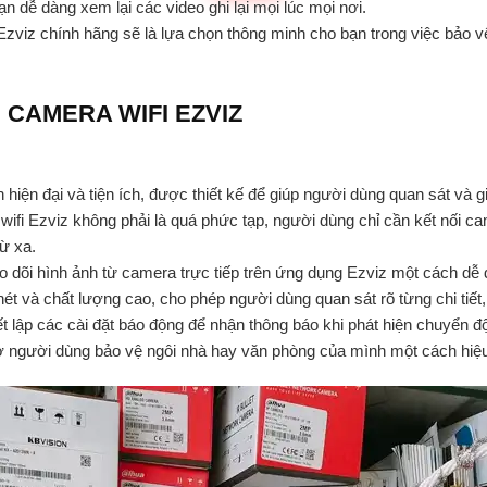
ạn dễ dàng xem lại các video ghi lại mọi lúc mọi nơi.
zviz chính hãng sẽ là lựa chọn thông minh cho bạn trong việc bảo v
 CAMERA WIFI EZVIZ
nh hiện đại và tiện ích, được thiết kế để giúp người dùng quan sát v
wifi Ezviz không phải là quá phức tạp, người dùng chỉ cần kết nối ca
từ xa.
heo dõi hình ảnh từ camera trực tiếp trên ứng dụng Ezviz một cách 
t và chất lượng cao, cho phép người dùng quan sát rõ từng chi tiết,
ết lập các cài đặt báo động để nhận thông báo khi phát hiện chuyển 
ợ người dùng bảo vệ ngôi nhà hay văn phòng của mình một cách hiệ