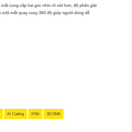
mắt cung cấp hai góc nhìn rõ nét hơn, độ phân giải
và một mắt quay xoay 360 độ giúp người dùng dễ
nét, chất lượng cao.🔹 Kết nối không dây qua WiFi,
huyển động thông minh, giữ an ninh tốt hơn cho ngôi
n sự chỉnh sửa nào, bạn đừng ngần ngại để lại lời
AI Coding
IP66
3D DNR