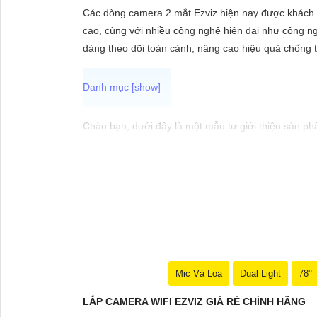
ĐẶT
Các dòng camera 2 mắt Ezviz hiện nay được khách h
cao, cùng với nhiều công nghệ hiện đại như công n
dàng theo dõi toàn cảnh, nâng cao hiệu quả chống 
PHỤ
KIỆN
CAMERA
Chào bạn, dưới đây là một mẫu tư giới thiệu sản p
📷 Camera WiFi Ezviz C3W | Giá rẻ - Chính hãng 📷
TƯ
🔹 Thiết kế hiện đại, chống nước IP66 giúp sử dụng 
VẤN
dễ dàng cài đặt và sử dụng.🔹 Hỗ trợ thẻ nhớ lên đế
DỊCH
nhà của bạn.
VỤ
Hy vọng mẫu tư giới thiệu trên sẽ giúp bạn trong v
Mic Và Loa
Dual Light
78°
nhắn. Chúc bạn thành công!
LẮP CAMERA WIFI EZVIZ GIÁ RẺ CHÍNH HÃNG