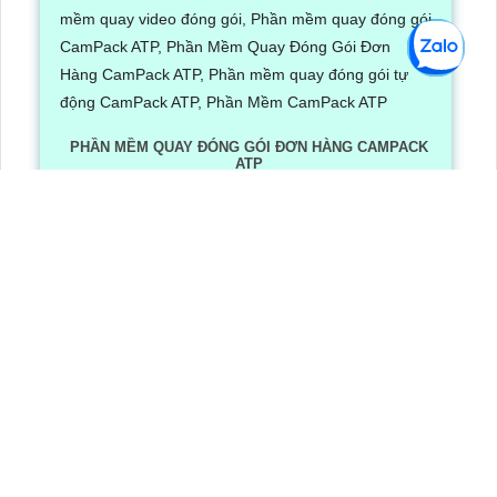
PHẦN MỀM QUAY ĐÓNG GÓI ĐƠN HÀNG CAMPACK
ATP
Lần xem: 1245
6/30/2026 3:16:12 PM
Phần Mềm Quay Đóng Gói Đơn Hàng CamPack ATP là
phần mềm có tích hợp công nghệ Ai nhận diện và dọc
mã QR/ bar code khi camera quay được mã vận đơn
LẮP CAMERA QUẬN 8
Camera Văn Phòng
Camera Gia Đình
Camera Cửa Hàng
Camera Nhà Xưởng