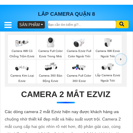
LẮP CAMERA QUẬN 8
SẢN PHẨM
BÁO
GIÁ
TRỌN
GÓI
Camera Full Color
Camera Ezviz Full
Camera Wifi Ezviz
Camera Wifi Có
Ezviz Trong Nhà
Color Ngoài Trời
Ngoài Trời
Chống Trộm Ezviz
SẢN
Lắp Camera Ezviz
Camera Kim Loại
Camera 360 Báo
Camera Full Color
Ngoài Trời
Ezviz
Động Ezviz
360 Ezviz
PHẨM
CAMERA 2 MẮT EZVIZ
TƯ
Các dòng camera 2 mắt Ezviz hiện nay được khách hàng ưa
VẤN
chuộng nhờ thiết kế đẹp mắt và hiệu suất vượt trội. Camera 2
LẮP
mắt cung cấp hai góc nhìn rõ nét hơn, độ phân giải cao, cùng