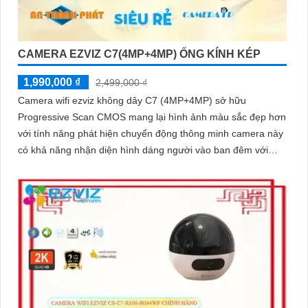
CAMERA EZVIZ C7(4MP+4MP) ỐNG KÍNH KÉP
1,990,000 ₫
2,499,000 ₫
Camera wifi ezviz không dây C7 (4MP+4MP) sở hữu
Progressive Scan CMOS mang lại hình ảnh màu sắc đẹp hơn
với tính năng phát hiện chuyển động thông minh camera này
có khả năng nhận diện hình dáng người vào ban đêm với
hồng ngoại 10m sự tích hợp của micro và loa màu sắc sáng
đẹp 8.0 MP giúp phân biệt người một cách chính xác công
nghệ xử lý hình ảnh thiếu sáng cùng hồng ngoại Smart IR
ban đêm mang lại chất lượng ảnh rõ nét và sắc sảo