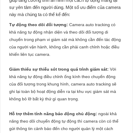
giúp tăng cường tính an ninh một cách tự động mang lại
sự yên tâm đến người dùng. Một số ưu điểm của camera
này mà chúng ta có thể kể đến:
Tự động theo dõi đối tượng:
Camera auto tracking có
khả năng tự động nhận diện và theo dõi đối tượng di
chuyển trong phạm vi giám sát mà không cần đến tác động
của người vận hành, không cần phải canh chỉnh hoặc điều
khiển liên tục camera.
Giảm thiểu sự thiếu sót trong quá trình giám sát:
Với
khả năng tự động điều chỉnh ống kính theo chuyển động
của đối tượng trong khung hình, camera auto tracking sẽ
ghi lại toàn bộ hoạt động diễn ra tại khu vực giám sát mà
không bỏ lỡ bất kỳ thứ gì quan trọng.
Hỗ trợ thêm tính năng báo động chủ động:
ngoài khả
năng theo dõi chuyển động tự động thì camera còn có thể
gửi thông tin cảnh báo đến cho người quản lý một cách