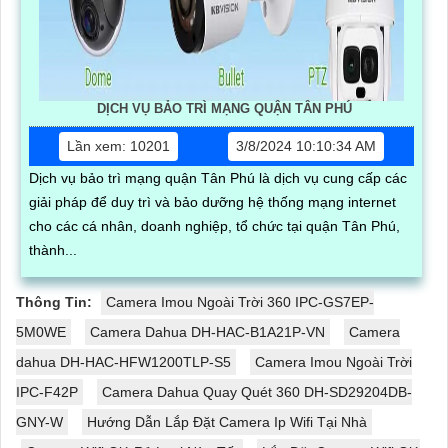
DỊCH VỤ BẢO TRÌ MẠNG QUẬN TÂN PHÚ
Lần xem: 10201
3/8/2024 10:10:34 AM
Dịch vụ bảo trì mạng quận Tân Phú là dịch vụ cung cấp các
giải pháp để duy trì và bảo dưỡng hệ thống mạng internet
cho các cá nhân, doanh nghiệp, tổ chức tại quận Tân Phú,
thành...
Thông Tin:
Camera Imou Ngoài Trời 360 IPC-GS7EP-
5M0WE
Camera Dahua DH-HAC-B1A21P-VN
Camera
dahua DH-HAC-HFW1200TLP-S5
Camera Imou Ngoài Trời
IPC-F42P
Camera Dahua Quay Quét 360 DH-SD29204DB-
GNY-W
Hướng Dẫn Lắp Đặt Camera Ip Wifi Tại Nhà