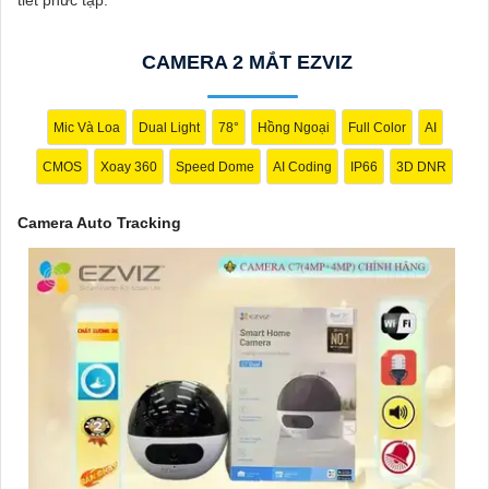
CAMERA 2 MẮT EZVIZ
Mic Và Loa
Dual Light
78°
Hồng Ngoại
Full Color
AI
CMOS
Xoay 360
Speed Dome
AI Coding
IP66
3D DNR
'
Camera Auto Tracking