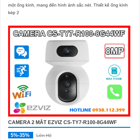
một ống kính, mang đến hình ảnh sắc nét. Thiết kế ống kính
kép 2
CAMERA 2 MẮT EZVIZ CS-TY7-R100-8G44WF
5%-35%
Liên Hệ