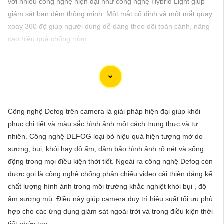
với nhiều công nghệ hiện đại như công nghệ Hybrid Light giúp
ĐẶT
giám sát ban đêm thông minh. Một mắt cố định và một mắt quay
xoay 360 độ giúp người dùng dễ dàng theo dõi toàn cảnh, nâng
cao hiệu quả chống trộm.
PHỤ
KIỆN
CAMERA
Camera Auto Tracking giá rẻ chính hãng đến từ các thương hiệu
Công nghệ Defog trên camera là giải pháp hiện đại giúp khôi
TƯ
nổi tiếng tích hợp nhiều tính năng thông minh như cảnh báo khi
phục chi tiết và màu sắc hình ảnh một cách trung thực và tự
VẤN
phát hiện sự chuyển động đột ngột, gửi tin nhắn cảnh báo, sáng
nhiên. Công nghệ DEFOG loại bỏ hiệu quả hiện tượng mờ do
đèn ban đêm khi phát hiện và ghi hình vào thẻ nhớ, ... giúp bạn
DỊCH
sương, bụi, khói hay độ ẩm, đảm bảo hình ảnh rõ nét và sống
có thể yên tâm hơn về việc đảm bảo an ninh cho mọi không gian
VỤ
động trong mọi điều kiện thời tiết. Ngoài ra công nghệ Defog còn
của bạn.
được gọi là công nghệ chống phản chiếu video cải thiện đáng kể
chất lượng hình ảnh trong môi trường khắc nghiệt khói bụi , độ
ẩm sương mù. Điều này giúp camera duy trì hiệu suất tối ưu phù
hợp cho các ứng dụng giám sát ngoài trời và trong điều kiện thời
tiết phức tạp.