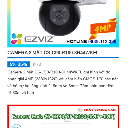
CAMERA 2 MẮT CS-C90-R100-8H44WKFL
5%-35%
00 ₫
Camera 2 Mắt CS-C90-R100-8H44WKFL ghi hình với độ
phân giải 4MP (2880x1620) với cảm biến CMOS 1/3" sắc nét
và hỗ trợ hai ống kính 2. 8mm và 6mm. Tầm nhìn ban đêm
IR 30m và ban...