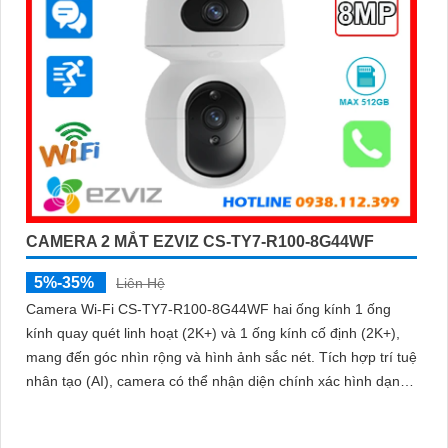
CAMERA 2 MẮT EZVIZ CS-TY7-R100-8G44WF
5%-35%
Liên Hệ
Camera Wi-Fi CS-TY7-R100-8G44WF hai ống kính 1 ống
kính quay quét linh hoạt (2K+) và 1 ống kính cố định (2K+),
mang đến góc nhìn rộng và hình ảnh sắc nét. Tích hợp trí tuệ
nhân tạo (AI), camera có thể nhận diện chính xác hình dạng
con người