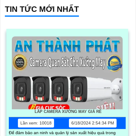
TIN TỨC MỚI NHẤT
LẮP CAMERA XƯỞNG MAY GIÁ RẺ
Lần xem: 10018
6/18/2024 2:54:34 PM
Để đảm bảo an ninh và quản lý sản xuất hiệu quả trong