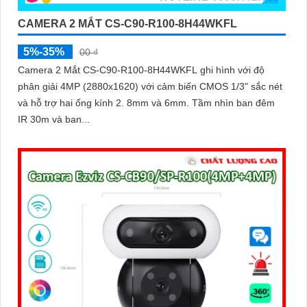
CAMERA 2 MẮT CS-C90-R100-8H44WKFL
5%-35%
00 ₫
Camera 2 Mắt CS-C90-R100-8H44WKFL ghi hình với độ
phân giải 4MP (2880x1620) với cảm biến CMOS 1/3" sắc nét
và hỗ trợ hai ống kính 2. 8mm và 6mm. Tầm nhìn ban đêm
IR 30m và ban...