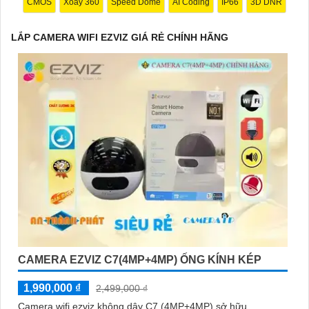
CMOS
Xoay 360
Speed Dome
AI Coding
IP66
3D DNR
Hy vọng mẫu tư giới thiệu trên sẽ giúp bạn trong việc quảng bá
LẮP CAMERA WIFI EZVIZ GIÁ RẺ CHÍNH HÃNG
sản phẩm Camera Wifi Ezviz. Nếu có bất kỳ ý kiến hoặc cần sự
chỉnh sửa nào, bạn đừng ngần ngại để lại lời nhắn. Chúc bạn
thành công!
CAMERA EZVIZ C7(4MP+4MP) ỐNG KÍNH KÉP
'
1,990,000 ₫
2,499,000 ₫
Camera wifi ezviz không dây C7 (4MP+4MP) sở hữu