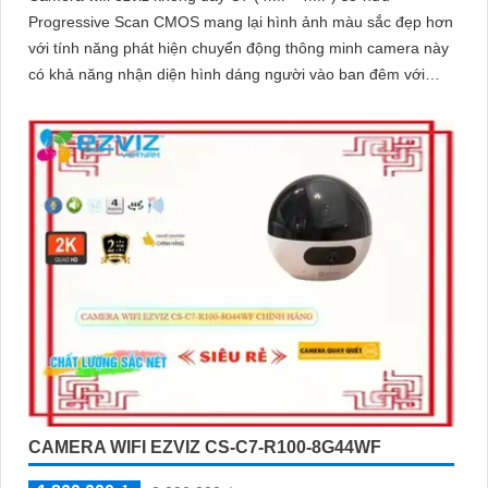
Progressive Scan CMOS mang lại hình ảnh màu sắc đẹp hơn
với tính năng phát hiện chuyển động thông minh camera này
có khả năng nhận diện hình dáng người vào ban đêm với
hồng ngoại 10m sự tích hợp của micro và loa màu sắc sáng
đẹp 8.0 MP giúp phân biệt người một cách chính xác công
nghệ xử lý hình ảnh thiếu sáng cùng hồng ngoại Smart IR
ban đêm mang lại chất lượng ảnh rõ nét và sắc sảo
CAMERA WIFI EZVIZ CS-C7-R100-8G44WF