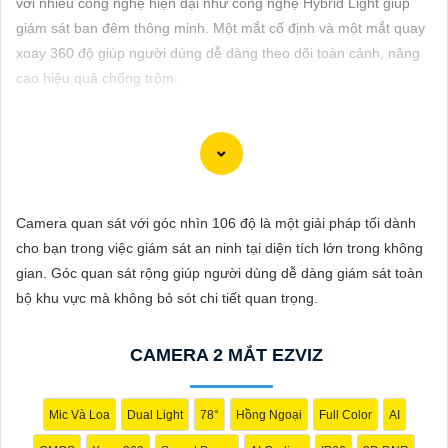
với nhiều công nghệ hiện đại như công nghệ Hybrid Light giúp
ĐẶT
giám sát ban đêm thông minh. Một mắt cố định và một mắt quay
xoay 360 độ giúp người dùng dễ dàng theo dõi toàn cảnh, nâng
cao hiệu quả chống trộm.
PHỤ
KIỆN
CAMERA
Chào bạn, dưới đây là một mẫu tư giới thiệu sản phẩm Camera
Wifi Ezviz giá rẻ chính hãng mà bạn có thể tham khảo:
Camera quan sát với góc nhìn 106 độ là một giải pháp tối dành
TƯ
cho bạn trong việc giám sát an ninh tại diện tích lớn trong không
VẤN
📷 Camera WiFi Ezviz C3W | Giá rẻ - Chính hãng 📷
gian. Góc quan sát rộng giúp người dùng dễ dàng giám sát toàn
🔹 Thiết kế hiện đại, chống nước IP66 giúp sử dụng ở mọi điều
DỊCH
bộ khu vực mà không bỏ sót chi tiết quan trọng.
kiện thời tiết.🔹 Độ phân giải Full HD 1080p, hình ảnh sắc nét,
VỤ
chất lượng cao.🔹 Kết nối không dây qua WiFi, dễ dàng cài đặt
CAMERA 2 MẮT EZVIZ
và sử dụng.🔹 Hỗ trợ thẻ nhớ lên đến 256GB, ghi lại và lưu trữ
thông tin dễ dàng.🔹 Tính năng cảnh báo chuyển động thông
minh, giữ an ninh tốt hơn cho ngôi nhà của bạn.
Mic Và Loa
Dual Light
78°
Hồng Ngoại
Full Color
AI