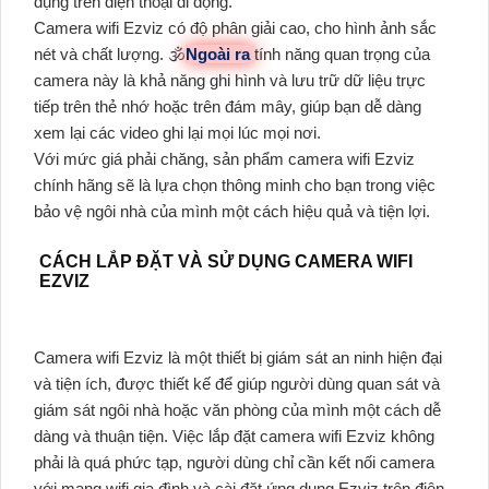
dụng trên điện thoại di động.
Camera wifi Ezviz có độ phân giải cao, cho hình ảnh sắc
nét và chất lượng. 🕉️
Ngoài ra
tính năng quan trọng của
camera này là khả năng ghi hình và lưu trữ dữ liệu trực
tiếp trên thẻ nhớ hoặc trên đám mây, giúp bạn dễ dàng
xem lại các video ghi lại mọi lúc mọi nơi.
Với mức giá phải chăng, sản phẩm camera wifi Ezviz
chính hãng sẽ là lựa chọn thông minh cho bạn trong việc
bảo vệ ngôi nhà của mình một cách hiệu quả và tiện lợi.
CÁCH LẮP ĐẶT VÀ SỬ DỤNG CAMERA WIFI
EZVIZ
Camera wifi Ezviz là một thiết bị giám sát an ninh hiện đại
và tiện ích, được thiết kế để giúp người dùng quan sát và
giám sát ngôi nhà hoặc văn phòng của mình một cách dễ
dàng và thuận tiện. Việc lắp đặt camera wifi Ezviz không
phải là quá phức tạp, người dùng chỉ cần kết nối camera
với mạng wifi gia đình và cài đặt ứng dụng Ezviz trên điện