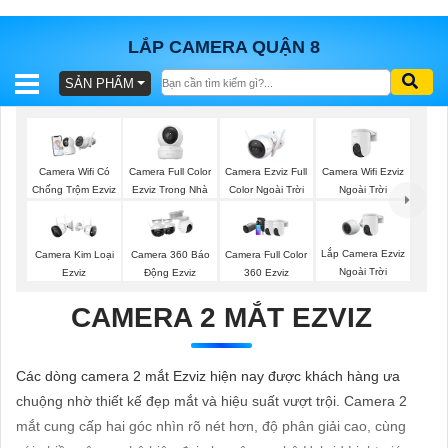
LẮP CAMERA QUẬN 8
SẢN PHẨM
BÁO
GIÁ
TRỌN
GÓI
Camera Full Color
Camera Ezviz Full
Camera Wifi Ezviz
Camera Wifi Có
Ezviz Trong Nhà
Color Ngoài Trời
Ngoài Trời
Chống Trộm Ezviz
SẢN
Lắp Camera Ezviz
Camera Kim Loại
Camera 360 Báo
Camera Full Color
Ngoài Trời
Ezviz
Động Ezviz
360 Ezviz
PHẨM
CAMERA 2 MẮT EZVIZ
TƯ
Các dòng camera 2 mắt Ezviz hiện nay được khách hàng ưa
VẤN
chuộng nhờ thiết kế đẹp mắt và hiệu suất vượt trội. Camera 2
LẮP
mắt cung cấp hai góc nhìn rõ nét hơn, độ phân giải cao, cùng