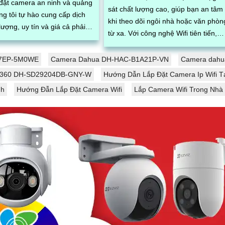
 đặt camera an ninh và quảng
sát chất lượng cao, giúp bạn an tâm
ng tôi tự hào cung cấp dịch
khi theo dõi ngôi nhà hoặc văn phòn
lượng, uy tín và giá cả phải
từ xa. Với công nghệ Wifi tiên tiến,
bạn có thể dễ dàng kết nối và kiểm
.
soát từ xa thông qua ứng dụng di
GS7EP-5M0WE
Camera Dahua DH-HAC-B1A21P-VN
Camera dah
động chỉ bằng vài thao tác đơn giản
 360 DH-SD29204DB-GNY-W
Hướng Dẫn Lắp Đặt Camera Ip Wifi T
nh
Hướng Đẫn Lắp Đặt Camera Wifi
Lắp Camera Wifi Trong Nhà