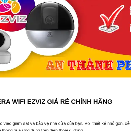
RA WIFI EZVIZ GIÁ RẺ CHÍNH HÃNG
việc giám sát và bảo vệ nhà cửa của bạn. Với thiết kế nhỏ gọn, dễ d
thông qua ứng dụng trên điện thoại di động.