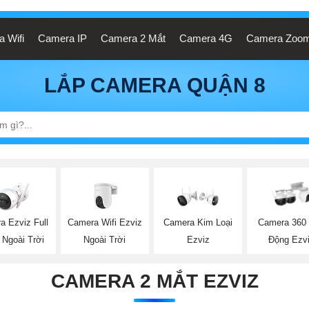
 Wifi
Camera IP
Camera 2 Mắt
Camera 4G
Camera Zoo
LẮP CAMERA QUẬN 8
a Ezviz Full
Camera Wifi Ezviz
Camera Kim Loại
Camera 360
 Ngoài Trời
Ngoài Trời
Ezviz
Động Ezv
CAMERA 2 MẮT EZVIZ