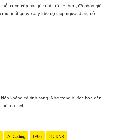
mắt cung cấp hai góc nhìn rõ nét hơn, độ phân giải
và một mắt quay xoay 360 độ giúp người dùng dễ
nét, chất lượng cao.🔹 Kết nối không dây qua WiFi,
huyển động thông minh, giữ an ninh tốt hơn cho ngôi
 kiện không có ánh sáng. Nhờ trang bị tích hợp đèn
 sát an ninh.
n sự chỉnh sửa nào, bạn đừng ngần ngại để lại lời
AI Coding
IP66
3D DNR