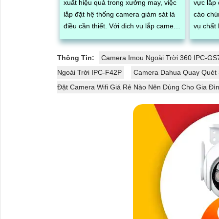
xuất hiệu quả trong xưởng may, việc
vực lắp
lắp đặt hệ thống camera giám sát là
cáo chú
điều cần thiết. Với dịch vụ lắp camera
vụ chất 
xưởng may giá rẻ của chúng tôi,...
chăng. Đội ngũ kỹ thuật viên
chuyên..
Thông Tin:
Camera Imou Ngoài Trời 360 IPC-
Ngoài Trời IPC-F42P
Camera Dahua Quay Quét
Đặt Camera Wifi Giá Rẻ Nào Nên Dùng Cho Gia Đì