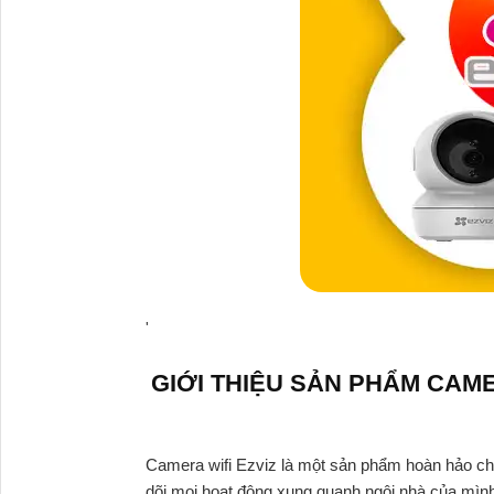
'
GIỚI THIỆU SẢN PHẨM CAME
Camera wifi Ezviz là một sản phẩm hoàn hảo cho 
dõi mọi hoạt động xung quanh ngôi nhà của mình 