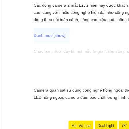
ĐẶT
Các dòng camera 2 mắt Ezviz hiện nay được khách h
cao, cùng với nhiều công nghệ hiện đại như công n
dàng theo dõi toàn cảnh, nâng cao hiệu quả chống 
PHỤ
KIỆN
CAMERA
Chào bạn, dưới đây là một mẫu tư giới thiệu sản p
📷 Camera WiFi Ezviz C3W | Giá rẻ - Chính hãng 📷
TƯ
🔹 Thiết kế hiện đại, chống nước IP66 giúp sử dụng 
VẤN
dễ dàng cài đặt và sử dụng.🔹 Hỗ trợ thẻ nhớ lên đế
DỊCH
nhà của bạn.
Camera quan sát sử dụng công nghệ hồng ngoại thông
VỤ
LED hồng ngoại, camera đảm bảo chất lượng hình ảnh
Hy vọng mẫu tư giới thiệu trên sẽ giúp bạn trong v
nhắn. Chúc bạn thành công!
Mic Và Loa
Dual Light
78°