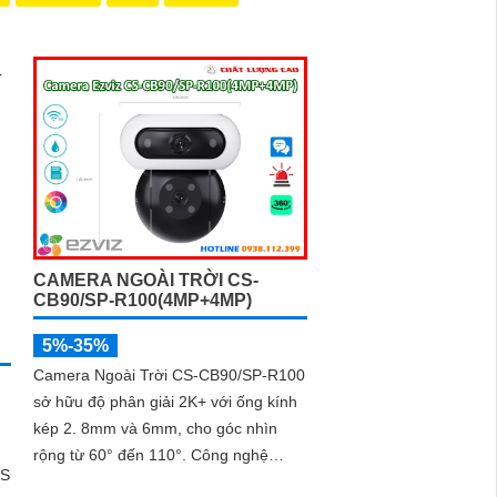
CAMERA NGOÀI TRỜI CS-
CB90/SP-R100(4MP+4MP)
5%-35%
Camera Ngoài Trời CS-CB90/SP-R100
sở hữu độ phân giải 2K+ với ống kính
kép 2. 8mm và 6mm, cho góc nhìn
rộng từ 60° đến 110°. Công nghệ
OS
chống ngược sáng DNR 3D cùng khả