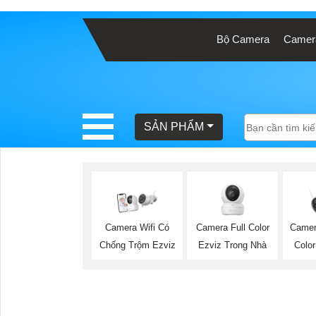
Bộ Camera
Camera
BÁO
GIÁ
TRỌN
GÓI
SẢN PHẨM
SẢN
PHẨM
Camera Full Color
Camer
Camera Wifi Có
Ezviz Trong Nhà
Color
Chống Trộm Ezviz
TƯ
VẤN
LẮP