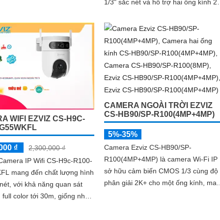
1/3" sắc nét và hỗ trợ hai ống kính 2.
8mm và 6mm. Tầm nhìn ban đêm IR
30m và ban...
CAMERA NGOÀI TRỜI EZVIZ
CS-HB90/SP-R100(4MP+4MP)
A WIFI EZVIZ CS-H9C-
8G55WKFL
5%-35%
Camera Ezviz CS-HB90/SP-
000 ₫
2,300,000 ₫
R100(4MP+4MP) là camera Wi-Fi IP
 Camera IP Wifi CS-H9c-R100-
sở hữu cảm biến CMOS 1/3 cùng độ
L mang đến chất lượng hình
phân giải 2K+ cho một ống kính, ma
nét, với khả năng quan sát
đến hình ảnh sắc nét. Thiết kế ống
full color tới 30m, giống như
kính kép 2
P Wifi,
nh hưởng đến chất lượng hình