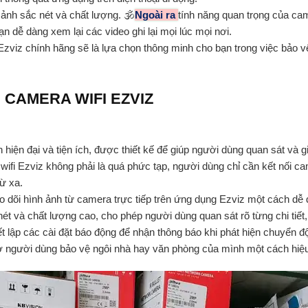
ảnh sắc nét và chất lượng. 🕉️
Ngoài ra
tính năng quan trọng của cam
ạn dễ dàng xem lại các video ghi lại mọi lúc mọi nơi.
zviz chính hãng sẽ là lựa chọn thông minh cho bạn trong việc bảo v
 CAMERA WIFI EZVIZ
nh hiện đại và tiện ích, được thiết kế để giúp người dùng quan sát v
wifi Ezviz không phải là quá phức tạp, người dùng chỉ cần kết nối ca
từ xa.
heo dõi hình ảnh từ camera trực tiếp trên ứng dụng Ezviz một cách 
t và chất lượng cao, cho phép người dùng quan sát rõ từng chi tiết,
ết lập các cài đặt báo động để nhận thông báo khi phát hiện chuyển 
ợ người dùng bảo vệ ngôi nhà hay văn phòng của mình một cách hiệ