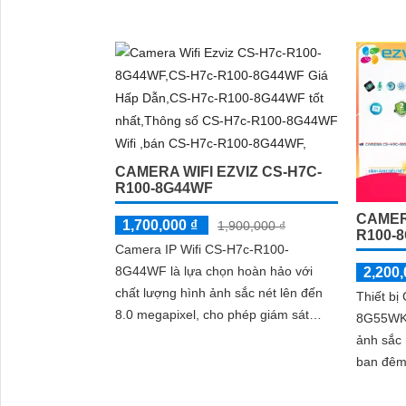
năng nhận diện hình dáng người vào
ban đêm với hồng ngoại 10m sự tích
hợp của micro và loa màu sắc sáng
đẹp 8.0 MP giúp phân biệt người một
cách chính xác công nghệ xử lý hình
ảnh thiếu sáng cùng hồng ngoại Smart
IR ban đêm mang lại chất lượng ảnh
rõ nét và sắc sảo
CAMERA WIFI EZVIZ CS-H7C-
'
R100-8G44WF
CAMER
1,700,000 ₫
1,900,000 ₫
R100-
Camera IP Wifi CS-H7c-R100-
8G44WF là lựa chọn hoàn hảo với
2,200,
chất lượng hình ảnh sắc nét lên đến
Thiết bị
8.0 megapixel, cho phép giám sát
8G55WKF
từng chi tiết nhỏ một cách chi tiết
ảnh sắc 
ban đêm 
ban ngày. Sử dụng công nghệ I
không ả