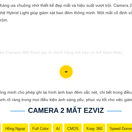
àng ưa chuộng nhờ thiết kế đẹp mắt và hiệu suất vượt trội. Camera 2 
ghệ Hybrid Light giúp giám sát ban đêm thông minh. Một mắt cố định 
trộm.
hẩm Camera Wifi Ezviz giá rẻ chính hãng mà bạn có thể tham khảo:
ở mọi điều kiện thời tiết.🔹 Độ phân giải Full HD 1080p, hình ảnh sắc 
n 256GB, ghi lại và lưu trữ thông tin dễ dàng.🔹 Tính năng cảnh báo c
 minh cho phép ghi lại hình ảnh ban đêm sắc nét, chi tiết trong điều
 rõ ràng trong mọi điều kiện ánh sáng yếu, phục vụ tốt cho việc giám
CAMERA 2 MẮT EZVIZ
iệc quảng bá sản phẩm Camera Wifi Ezviz. Nếu có bất kỳ ý kiến hoặc cầ
Hồng Ngoại
Full Color
AI
CMOS
Xoay 360
Speed Dome