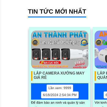
ảnh
TIN TỨC MỚI NHẤT
LẮP CAMERA XƯỞNG MAY
LẮP 
GIÁ RẺ
QUẢN
Lần xem: 9999
6/18/2024 2:54:34 PM
Để đảm bảo an ninh và quản lý sản
Với kin