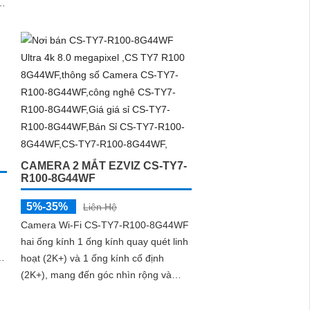
năng nén H
CAMERA 2 MẮT EZVIZ CS-TY7-
R100-8G44WF
5%-35%
Liên Hệ
Camera Wi-Fi CS-TY7-R100-8G44WF
hai ống kính 1 ống kính quay quét linh
ng
hoạt (2K+) và 1 ống kính cố định
(2K+), mang đến góc nhìn rộng và
hình ảnh sắc nét. Tích hợp trí tuệ
nhân tạo (AI), camera có thể nhận