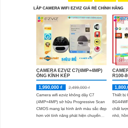
LẮP CAMERA WIFI EZVIZ GIÁ RẺ CHÍNH HÃNG
CAMERA EZVIZ C7(4MP+4MP)
CAMERA
ỐNG KÍNH KÉP
R100-
1,990,000 ₫
1,800,
2,499,000 ₫
Camera wifi ezviz không dây C7
Thiết bị
(4MP+4MP) sở hữu Progressive Scan
8G44WF 
CMOS mang lại hình ảnh màu sắc đẹp
chất lượ
hơn với tính năng phát hiện chuyển
nhỏ, hồng ng
động thông minh camera này có khả
nghệ IP 