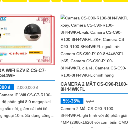
 WIFI EZVIZ CS-C7-
8G44WF
CAMERA 2 MẮT CS-C90-R100-
000 ₫
2,000,000 ₫
8H44WKFL
 Camera IP Wifi CS-C7-R100-
5%-35%
00 ₫
độ phân giải 8.0 megapixel
Camera 2 Mắt CS-C90-R100-
ng sắc nét, giám sát chi tiết
8H44WKFL ghi hình với độ phân giải
oại 10m. Sử dụng công
4MP (2880x1620) với cảm biến CM
Wifi, không giảm chất lượng,...