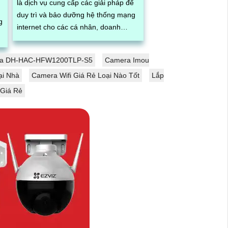
là dịch vụ cung cấp các giải pháp để
duy trì và bảo dưỡng hệ thống mạng
g
internet cho các cá nhân, doanh
nghiệp, tổ chức tại quận Tân Phú,
thành...
ua DH-HAC-HFW1200TLP-S5
Camera Imou
ại Nhà
Camera Wifi Giá Rẻ Loại Nào Tốt
Lắp
 Giá Rẻ