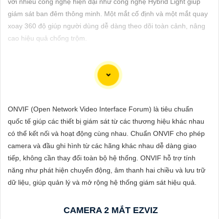
với nhiều công nghệ hiện đại như công nghệ Hybrid Light giúp
ĐẶT
giám sát ban đêm thông minh. Một mắt cố định và một mắt quay
xoay 360 độ giúp người dùng dễ dàng theo dõi toàn cảnh, nâng
cao hiệu quả chống trộm.
PHỤ
KIỆN
CAMERA
Camera Auto Tracking giá rẻ chính hãng đến từ các thương hiệu
ONVIF (Open Network Video Interface Forum) là tiêu chuẩn
TƯ
nổi tiếng tích hợp nhiều tính năng thông minh như cảnh báo khi
quốc tế giúp các thiết bị giám sát từ các thương hiệu khác nhau
VẤN
phát hiện sự chuyển động đột ngột, gửi tin nhắn cảnh báo, sáng
có thể kết nối và hoạt động cùng nhau. Chuẩn ONVIF cho phép
đèn ban đêm khi phát hiện và ghi hình vào thẻ nhớ, ... giúp bạn
DỊCH
camera và đầu ghi hình từ các hãng khác nhau dễ dàng giao
có thể yên tâm hơn về việc đảm bảo an ninh cho mọi không gian
VỤ
tiếp, không cần thay đổi toàn bộ hệ thống. ONVIF hỗ trợ tính
của bạn.
năng như phát hiện chuyển động, âm thanh hai chiều và lưu trữ
dữ liệu, giúp quản lý và mở rộng hệ thống giám sát hiệu quả.
CAMERA 2 MẮT EZVIZ