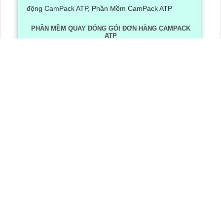
PHẦN MỀM QUAY ĐÓNG GÓI ĐƠN HÀNG CAMPACK
ATP
Lần xem: 1248
6/30/2026 3:16:12 PM
Phần Mềm Quay Đóng Gói Đơn Hàng CamPack ATP là
phần mềm có tích hợp công nghệ Ai nhận diện và dọc
mã QR/ bar code khi camera quay được mã vận đơn
LẮP CAMERA QUẬN 8
Camera Văn Phòng
Camera Gia Đình
Camera Cửa Hàng
Camera Nhà Xưởng
CÔNG TY TNHH TM-DV AN THÀNH PHÁT
Đơn vị thi công lắp đặt hệ thống camera quan sát chuyên nghiệp
Trụ Sở
: 51 Lũy Bán Bích, , Phường Phú Thạnh, TP.HCM