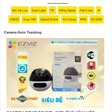
Mic Và Loa
Dual Light
78°
Hồng Ngoại
Full Color
AI
CMOS
Xoay 360
Speed Dome
AI Coding
IP66
3D DNR
Camera Auto Tracking
'