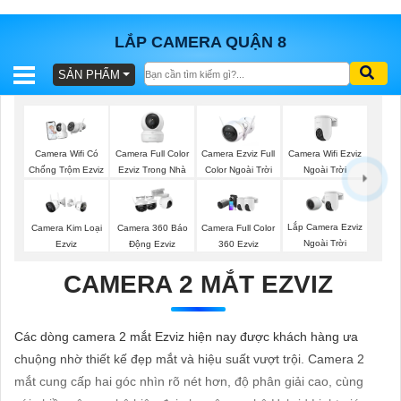
LẮP CAMERA QUẬN 8
SẢN PHẨM
BÁO
GIÁ
TRỌN
GÓI
Camera Full Color
Camera Ezviz Full
Camera Wifi Ezviz
Camera Wifi Có
Ezviz Trong Nhà
Color Ngoài Trời
Ngoài Trời
Chống Trộm Ezviz
SẢN
Lắp Camera Ezviz
Camera Kim Loại
Camera 360 Báo
Camera Full Color
Ngoài Trời
Ezviz
Động Ezviz
360 Ezviz
PHẨM
CAMERA 2 MẮT EZVIZ
TƯ
Các dòng camera 2 mắt Ezviz hiện nay được khách hàng ưa
VẤN
chuộng nhờ thiết kế đẹp mắt và hiệu suất vượt trội. Camera 2
LẮP
mắt cung cấp hai góc nhìn rõ nét hơn, độ phân giải cao, cùng