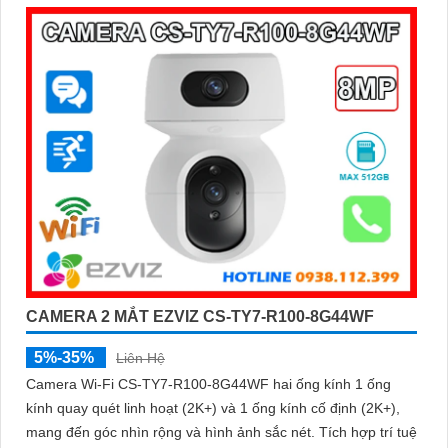
CAMERA 2 MẮT EZVIZ CS-TY7-R100-8G44WF
5%-35%
Liên Hệ
Camera Wi-Fi CS-TY7-R100-8G44WF hai ống kính 1 ống
kính quay quét linh hoạt (2K+) và 1 ống kính cố định (2K+),
mang đến góc nhìn rộng và hình ảnh sắc nét. Tích hợp trí tuệ