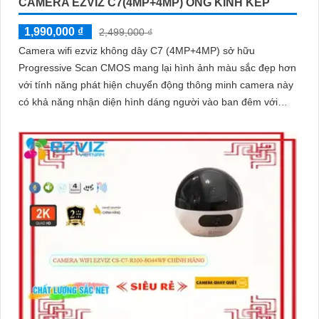
CAMERA EZVIZ C7(4MP+4MP) ỐNG KÍNH KÉP
1,990,000 ₫
2,499,000 ₫
Camera wifi ezviz không dây C7 (4MP+4MP) sở hữu
Progressive Scan CMOS mang lại hình ảnh màu sắc đẹp hơn
với tính năng phát hiện chuyển động thông minh camera này
có khả năng nhận diện hình dáng người vào ban đêm với
hồng ngoại 10m sự tích hợp của micro và loa màu sắc sáng
đẹp 8.0 MP giúp phân biệt người một cách chính xác công
nghệ xử lý hình ảnh thiếu sáng cùng hồng ngoại Smart IR
ban đêm mang lại chất lượng ảnh rõ nét và sắc sảo