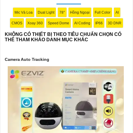
Mic Và Loa
Dual Light
78°
Hồng Ngoại
Full Color
AI
CMOS
Xoay 360
Speed Dome
AI Coding
IP66
3D DNR
KHÔNG CÓ THIẾT BỊ THEO TIÊU CHUẨN CHỌN CÓ
THỂ THAM KHẢO DANH MỤC KHÁC
'
Camera Auto Tracking