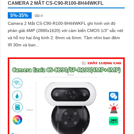
CAMERA 2 MẮT CS-C90-R100-8H44WKFL
5%-35%
00 ₫
Camera 2 Mắt CS-C90-R100-8H44WKFL ghi hình với độ
phân giải 4MP (2880x1620) với cảm biến CMOS 1/3" sắc nét
và hỗ trợ hai ống kính 2. 8mm và 6mm. Tầm nhìn ban đêm
IR 30m và ban...