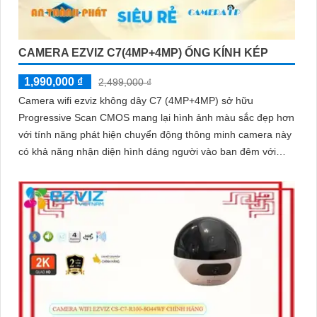
CAMERA EZVIZ C7(4MP+4MP) ỐNG KÍNH KÉP
1,990,000 ₫
2,499,000 ₫
Camera wifi ezviz không dây C7 (4MP+4MP) sở hữu
Progressive Scan CMOS mang lại hình ảnh màu sắc đẹp hơn
với tính năng phát hiện chuyển động thông minh camera này
có khả năng nhận diện hình dáng người vào ban đêm với
hồng ngoại 10m sự tích hợp của micro và loa màu sắc sáng
đẹp 8.0 MP giúp phân biệt người một cách chính xác công
nghệ xử lý hình ảnh thiếu sáng cùng hồng ngoại Smart IR
ban đêm mang lại chất lượng ảnh rõ nét và sắc sảo