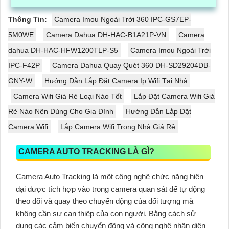
Thông Tin:
Camera Imou Ngoài Trời 360 IPC-GS7EP-
5M0WE
Camera Dahua DH-HAC-B1A21P-VN
Camera
dahua DH-HAC-HFW1200TLP-S5
Camera Imou Ngoài Trời
IPC-F42P
Camera Dahua Quay Quét 360 DH-SD29204DB-
GNY-W
Hướng Dẫn Lắp Đặt Camera Ip Wifi Tại Nhà
Camera Wifi Giá Rẻ Loại Nào Tốt
Lắp Đặt Camera Wifi Giá
Rẻ Nào Nên Dùng Cho Gia Đình
Hướng Đẫn Lắp Đặt
Camera Wifi
Lắp Camera Wifi Trong Nhà Giá Rẻ
CAMERA AUTO TRACKING LÀ GÌ?
Camera Auto Tracking là một công nghệ chức năng hiện
đại được tích hợp vào trong camera quan sát để tự động
theo dõi và quay theo chuyển động của đối tượng mà
không cần sự can thiệp của con người. Bằng cách sử
dụng các cảm biến chuyển động và công nghệ nhận diện