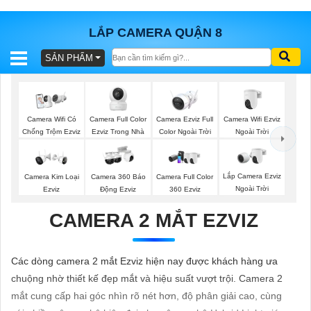
LẮP CAMERA QUẬN 8
SẢN PHẨM
BÁO
GIÁ
TRỌN
GÓI
Camera Full Color
Camera Ezviz Full
Camera Wifi Ezviz
Camera Wifi Có
Ezviz Trong Nhà
Color Ngoài Trời
Ngoài Trời
Chống Trộm Ezviz
SẢN
Lắp Camera Ezviz
Camera Kim Loại
Camera 360 Báo
Camera Full Color
Ngoài Trời
Ezviz
Động Ezviz
360 Ezviz
PHẨM
CAMERA 2 MẮT EZVIZ
TƯ
Các dòng camera 2 mắt Ezviz hiện nay được khách hàng ưa
VẤN
chuộng nhờ thiết kế đẹp mắt và hiệu suất vượt trội. Camera 2
LẮP
mắt cung cấp hai góc nhìn rõ nét hơn, độ phân giải cao, cùng