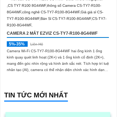
CAMERA 2 MẮT EZVIZ CS-TY7-R100-8G44WF
5%-35%
Liên Hệ
Camera Wi-Fi CS-TY7-R100-8G44WF hai ống kính 1 ống
kính quay quét linh hoạt (2K+) và 1 ống kính cố định (2K+),
mang đến góc nhìn rộng và hình ảnh sắc nét. Tích hợp trí tuệ
nhân tạo (AI), camera có thể nhận diện chính xác hình dạng
con người
TIN TỨC MỚI NHẤT