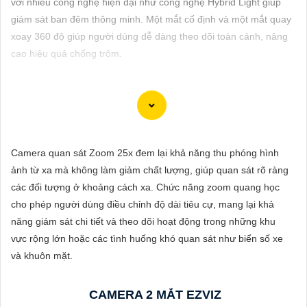
với nhiều công nghệ hiện đại như công nghệ Hybrid Light giúp
ĐẶT
giám sát ban đêm thông minh. Một mắt cố định và một mắt quay
xoay 360 độ giúp người dùng dễ dàng theo dõi toàn cảnh, nâng
cao hiệu quả chống trộm.
PHỤ
KIỆN
CAMERA
Camera Auto Tracking giá rẻ chính hãng đến từ các thương hiệu
Camera quan sát Zoom 25x đem lại khả năng thu phóng hình
TƯ
nổi tiếng tích hợp nhiều tính năng thông minh như cảnh báo khi
ảnh từ xa mà không làm giảm chất lượng, giúp quan sát rõ ràng
VẤN
phát hiện sự chuyển động đột ngột, gửi tin nhắn cảnh báo, sáng
các đối tượng ở khoảng cách xa. Chức năng zoom quang học
đèn ban đêm khi phát hiện và ghi hình vào thẻ nhớ, ... giúp bạn
DỊCH
cho phép người dùng điều chỉnh độ dài tiêu cự, mang lại khả
có thể yên tâm hơn về việc đảm bảo an ninh cho mọi không gian
VỤ
năng giám sát chi tiết và theo dõi hoạt động trong những khu
của bạn.
vực rộng lớn hoặc các tình huống khó quan sát như biển số xe
và khuôn mặt.
CAMERA 2 MẮT EZVIZ