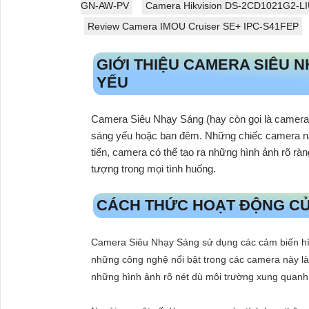
GN-AW-PV
Camera Hikvision DS-2CD1021G2-L
Review Camera IMOU Cruiser SE+ IPC-S41FEP
GIỚI THIỆU CAMERA SIÊU 
YẾU
Camera Siêu Nhạy Sáng (hay còn gọi là camera v
sáng yếu hoặc ban đêm. Những chiếc camera này
tiến, camera có thể tạo ra những hình ảnh rõ rà
tượng trong mọi tình huống.
CÁCH THỨC HOẠT ĐỘNG CỦ
Camera Siêu Nhạy Sáng sử dụng các cảm biến hìn
những công nghệ nổi bật trong các camera này là
những hình ảnh rõ nét dù môi trường xung quanh