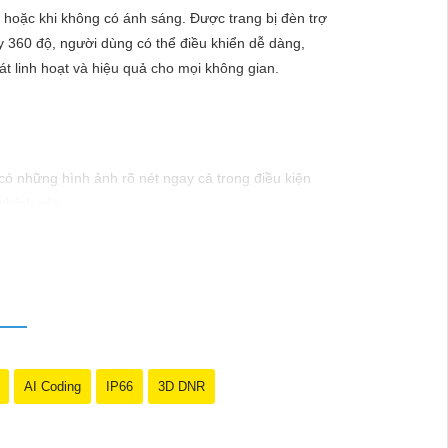
 hoặc khi không có ánh sáng. Được trang bị đèn trợ
 360 độ, người dùng có thể điều khiển dễ dàng,
át linh hoạt và hiệu quả cho mọi không gian.
có những hình ảnh rõ nét ngay cả trong điều kiện
chính xác.
trong hình ảnh vào điều kiện ánh sáng yếu. Hãy đầu
AI Coding
IP66
3D DNR