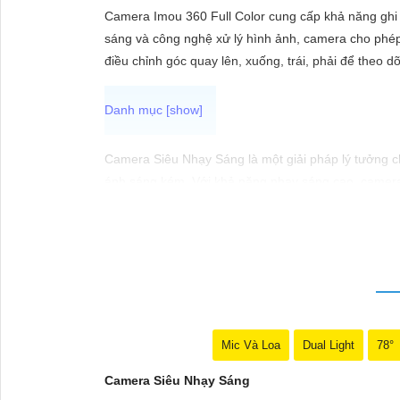
ĐẶT
Camera Imou 360 Full Color cung cấp khả năng ghi h
sáng và công nghệ xử lý hình ảnh, camera cho phép
điều chỉnh góc quay lên, xuống, trái, phải để theo 
PHỤ
KIỆN
CAMERA
Camera Siêu Nhạy Sáng là một giải pháp lý tưởng ch
ánh sáng kém. Với khả năng nhạy sáng cao, camera nà
TƯ
Camera Siêu Nhạy Sáng là một lựa chọn phù hợp cho 
VẤN
tư vào cameđể bảo vệ và giám sát an ninh hiệu quả
DỊCH
VỤ
Mic Và Loa
Dual Light
78°
Camera Siêu Nhạy Sáng