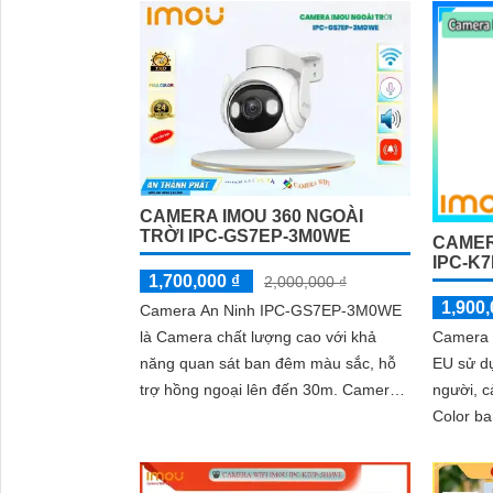
CAMERA IMOU 360 NGOÀI
TRỜI IPC-GS7EP-3M0WE
CAMER
IPC-K
1,700,000 ₫
2,000,000 ₫
1,900,
Camera An Ninh IPC-GS7EP-3M0WE
là Camera chất lượng cao với khả
Camera 
năng quan sát ban đêm màu sắc, hỗ
EU sử d
trợ hồng ngoại lên đến 30m. Camera
người, c
được thiết kế đặc biệt cho dự án dân
Color b
dụng, có khả năng xoay 360 độ cho
sát tiến
góc nhìn toàn diện
ninh cho