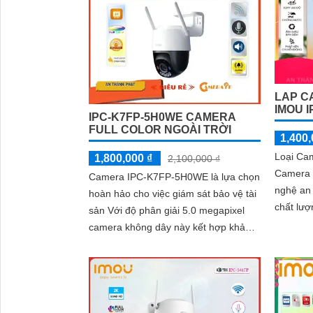
là trong
khó khăn
mạng ổn
3H0TE-E
'
diện ngư
không d
LAP C
IMOU I
IPC-K7FP-5H0WE CAMERA
FULL COLOR NGOÀI TRỜI
1,400,
Loại Ca
1,800,000 ₫
2,100,000 ₫
Camera 
Camera IPC-K7FP-5H0WE là lựa chọn
nghệ an ninh. Với 
hoàn hảo cho việc giám sát bảo vệ tài
chất lượ
sản Với độ phân giải 5.0 megapixel
rõ ràng 
camera không dây này kết hợp khả
năng phát hiện chuyển động thông
minh và phát hiện hình dáng người