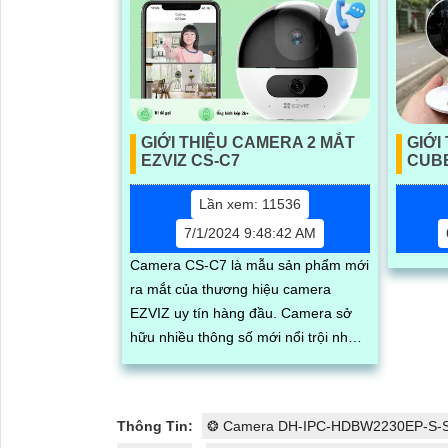
GIỚI THIỆU CAMERA 2 MẮT
GIỚI
EZVIZ CS-C7
CUB
Lần xem: 11536
7/1/2024 9:48:42 AM
Camera CS-C7 là mẫu sản phẩm mới
ra mắt của thương hiệu camera
EZVIZ uy tín hàng đầu. Camera sở
hữu nhiều thông số mới nổi trội như
khả năng quay xoay ngoài trời, chống
nước, quay xoay 360, độ phân giải
sắc nét lên đến 2k với ống kính kép
Thông Tin:
❂ Camera DH-IPC-HDBW2230EP-S-