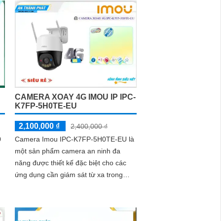
CAMERA XOAY 4G IMOU IP IPC-
K7FP-5H0TE-EU
2,100,000 ₫
2,400,000 ₫
0
Camera Imou IPC-K7FP-5H0TE-EU là
một sản phẩm camera an ninh đa
năng được thiết kế đặc biệt cho các
ứng dụng cần giám sát từ xa trong
,
điều kiện không có kết nối mạng dây
Imou IPC-K7FP-5H0TE-EU hỗ trợ
công nghệ hồng ngoại với khả năng