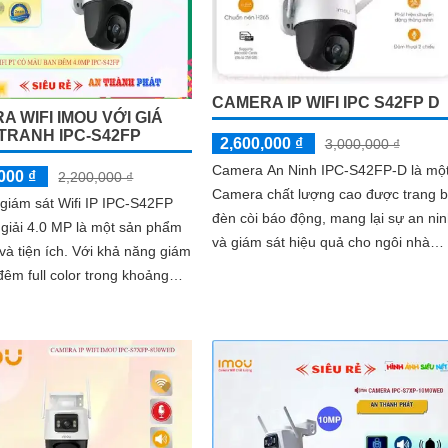
CAMERA IP WIFI IPC S42FP D
 WIFI IMOU VỚI GIÁ
TRANH IPC-S42FP
2,600,000 ₫
3,000,000 ₫
Camera An Ninh IPC-S42FP-D là mộ
000 ₫
2,200,000 ₫
Camera chất lượng cao được trang b
giám sát Wifi IP IPC-S42FP
đèn còi báo động, mang lại sự an ni
giải 4.0 MP là một sản phẩm
và giám sát hiệu quả cho ngôi nhà
 ích. Với khả năng giám
hoặc văn phòng của bạn. Với chức...
đêm full color trong khoảng
m, camera này cho phép...