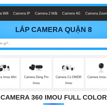
 Wifi
Camera IP
Camera 2 Mắt
Camera 4G
Camera Zoo
LẮP CAMERA QUẬN 8
a Imou Mới
Camera Imou
Camera Dùng Pin
Camera Có DWDR
Imou
Imou
CAMERA 360 IMOU FULL COLOR