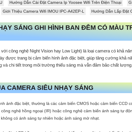
IU
Hướng Dẫn Cài Đặt Camera Ip Yoosee Wifi Trên Điện Thoại
G
Giới Thiệu Camera Wifi IMOU IPC-A42EP-L
Hướng Dẫn Lắp Đặt C
NHẠY SÁNG GHI HÌNH BAN ĐÊM CÓ MÀU T
ới công nghệ Night Vision hay Low Light) là loại camera có khả năng
 được trang bị cảm biến hình ảnh đặc biệt, giúp tăng cường khả nă
ng và chi tiết trong môi trường thiếu sáng mà vẫn đảm bảo chất lượn
A CAMERA SIÊU NHẠY SÁNG
h ảnh đặc biệt, thường là các cảm biến CMOS hoặc cảm biến CCD có 
 công nghệ hồng ngoại (IR) hoặc công nghệ cảm biến ánh sáng tự động
 không có ánh sáng tự nhiên hoặc ánh sáng mờ nhạt.