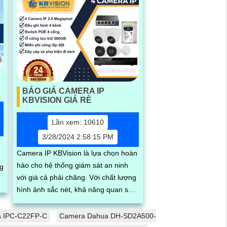
BÁO GIÁ CAMERA IP
KBVISION GIÁ RÈ
Lần xem: 10610
3/28/2024 2:58:15 PM
Camera IP KBVision là lựa chọn hoàn
hảo cho hệ thống giám sát an ninh
ng
với giá cả phải chăng. Với chất lượng
hình ảnh sắc nét, khả năng quan sát
ban đêm tốt và tính năng thông minh,
Camera IP KBVision đáng để đầu tư
a IPC-C22FP-C
Camera Dahua DH-SD2A500-