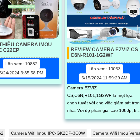
 THIỆU CAMERA IMOU
REVIEW CAMERA EZVIZ CS-
E C22EP
C6N-R101-1G2WF
Lần xem: 10882
Lần xem: 10053
6/24/2024 3:35:58 PM
6/15/2024 11:59:29 AM
Camera EZVIZ
CS,C6N,R101,1G2WF là một lựa
chọn tuyệt vời cho việc giám sát tro
nhà. Với độ phân giải cao 1080p, kết
nối Wi,Fi ổn định, hỗ trợ xoay ngang
340 độ và xoay dọc 120...
S2
Camera Wifi Imou IPC-GK2DP-3C0W
Camera Wifi Imou Vers