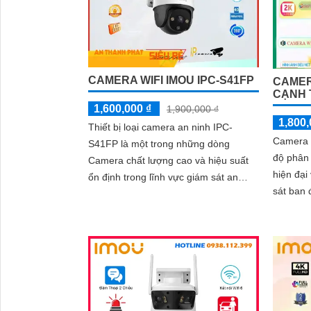
CAMERA WIFI IMOU IPC-S41FP
CAMERA
CẠNH 
1,600,000 ₫
1,900,000 ₫
1,800,
Thiết bị loại camera an ninh IPC-
Camera 
S41FP là một trong những dòng
độ phân 
Camera chất lượng cao và hiệu suất
hiện đại và tiện
ổn định trong lĩnh vực giám sát an
sát ban 
ninh. Với độ phân giải Full HD 1080p,
cách 20
camera IPC-S41FP có khả năng quan
sát rõ nét và chi tiết