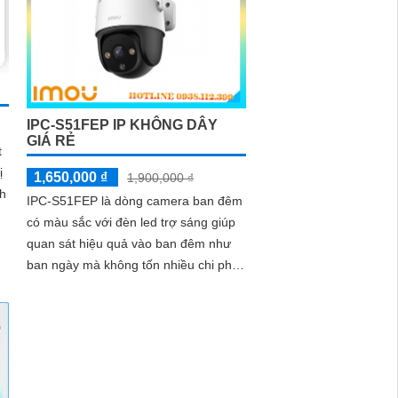
IPC-S51FEP IP KHÔNG DÂY
GIÁ RẺ
t
ị
1,650,000 ₫
1,900,000 ₫
nh
IPC-S51FEP là dòng camera ban đêm
có màu sắc với đèn led trợ sáng giúp
quan sát hiệu quả vào ban đêm như
ban ngày mà không tốn nhiều chi phí
năng lượng. Thiết bị được trang bị...