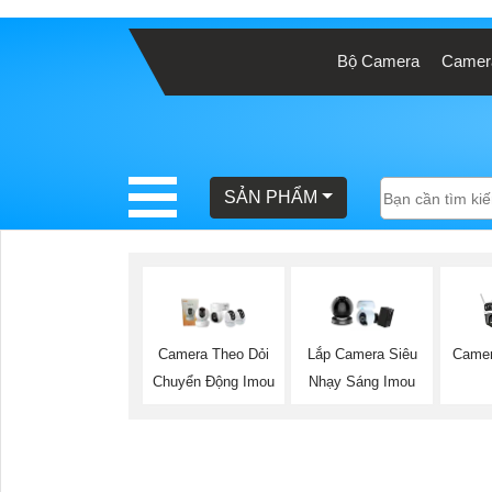
Bộ Camera
Camera
BÁO
GIÁ
TRỌN
GÓI
SẢN PHẨM
SẢN
PHẨM
Camer
Camera Theo Dỏi
Lắp Camera Siêu
Chuyển Động Imou
Nhạy Sáng Imou
TƯ
VẤN
LẮP