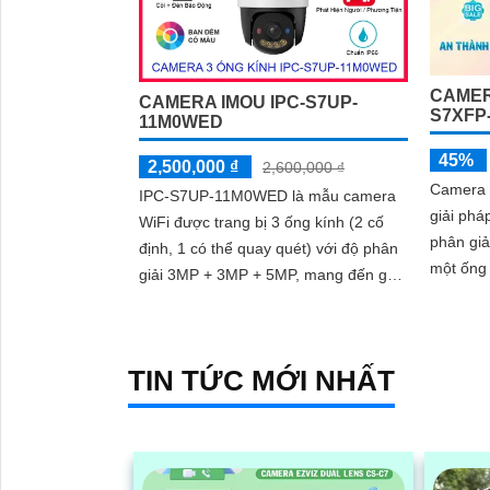
CAMERA
CAMERA IMOU IPC-S7UP-
S7XFP
11M0WED
45%
2,500,000 ₫
2,600,000 ₫
Camera
IPC-S7UP-11M0WED là mẫu camera
giải phá
WiFi được trang bị 3 ống kính (2 cố
phân giả
định, 1 có thể quay quét) với độ phân
một ống
giải 3MP + 3MP + 5MP, mang đến góc
kính quay quét
nhìn toàn cảnh rõ nét. Camera hỗ trợ
bật với 
4 chế độ quan sát ban đêm linh hoạt,
trong đi
giúp giám sát hiệu quả trong mọi điều
công ng
TIN TỨC MỚI NHẤT
kiện ánh sáng