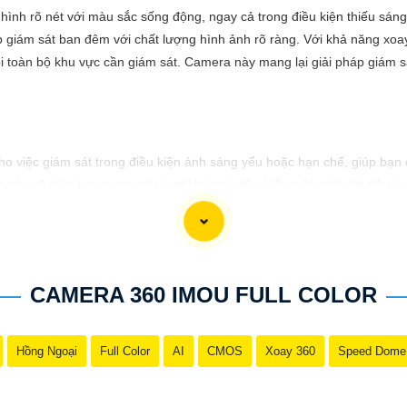
ình rõ nét với màu sắc sống động, ngay cả trong điều kiện thiếu sáng
 giám sát ban đêm với chất lượng hình ảnh rõ ràng. Với khả năng xoay
dõi toàn bộ khu vực cần giám sát. Camera này mang lại giải pháp giám s
o việc giám sát trong điều kiện ánh sáng yếu hoặc hạn chế, giúp bạn 
y sẽ giúp bạn quan sát và ghi lại mọi diễn biến một cách chi tiết và 
việc giám sát an ninh trong các khu vực yêu cầu sự rõ ràng chi tiết 
 hơn.
CAMERA 360 IMOU FULL COLOR
Hồng Ngoại
Full Color
AI
CMOS
Xoay 360
Speed Dome