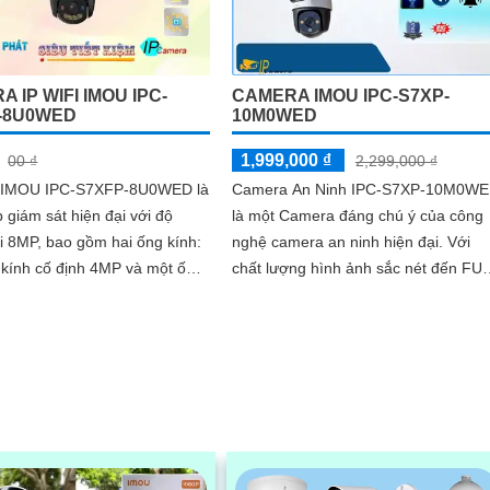
 IP WIFI IMOU IPC-
CAMERA IMOU IPC-S7XP-
-8U0WED
10M0WED
1,999,000 ₫
00 ₫
2,299,000 ₫
 IMOU IPC-S7XFP-8U0WED là
Camera An Ninh IPC-S7XP-10M0W
p giám sát hiện đại với độ
là một Camera đáng chú ý của công
i 8MP, bao gồm hai ống kính:
nghệ camera an ninh hiện đại. Với
 kính cố định 4MP và một ống
chất lượng hình ảnh sắc nét đến FU
 4MP. Thiết bị này nổi
HD 1080P, bạn có thể dễ dàng quan
khả năng ghi hình sắc nét
sát mọi góc nhìn
ều kiện ánh sáng yếu nhờ
hệ AURORA siêu nhạy sáng