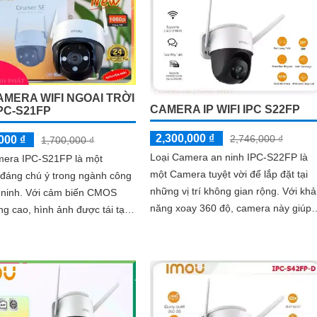
HDR
 những khu vực mà việc đi lại
 hoặc không có sẵn kết nối
 định. Camera IPC-K7FP-
U sử dụng công nghệ nhận
ời và động vật, kết hợp Wifi
ây
AMERA WIFI NGOAI TRỜI
CAMERA IP WIFI IPC S22FP
PC-S21FP
2,300,000 ₫
2,746,000 ₫
000 ₫
1,700,000 ₫
Loại Camera an ninh IPC-S22FP là
mera IPC-S21FP là một
một Camera tuyệt vời để lắp đặt tại
đáng chú ý trong ngành công
những vị trí không gian rộng. Với khả
cảm biến CMOS
năng xoay 360 độ, camera này giúp
ng cao, hình ảnh được tái tạo
quan sát hiệu quả từ mọi góc độ
và tươi sáng hơn