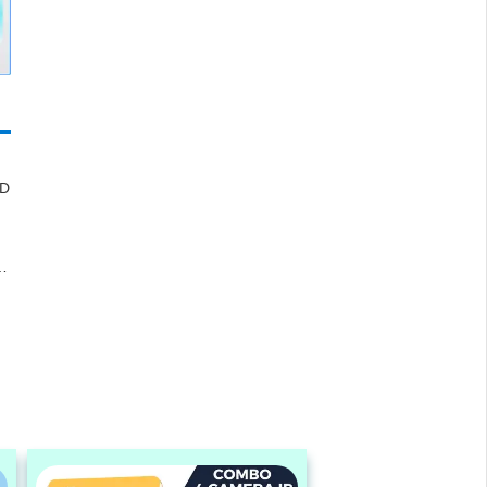
ED
LL