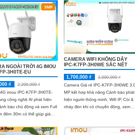
CAMERA WIFI KHÔNG DÂY
IPC-K7FP-3H0WE SẮC NÉT
A NGOÀI TRỜI 4G IMOU
7FP-3H0TE-EU
1,700,000 ₫
2,000,000 ₫
000 ₫
2,200,000 ₫
Camera Giá rẻ IPC-K7FP-3H0WE 3.
MP kết hợp khả năng Cảnh báo phát
4G imou IPC-K7FP-3H0TE-
hiện người thông minh, Wifi IP, Còi &
ụng công nghệ AI phát hiện
nháy đèn khi có chuyển động, xem
ảnh báo chủ động và xem Full
màu sắc Full Color 30m vào ban đêm
an đêm 30m có thể giúp giám
trang bị đèn trợ sáng kép, loa đàm
 độ thi công và đảm bảo an
thoại tích hợp, Chống Ngược Sáng
 công trình xây dựng, đặc biệt