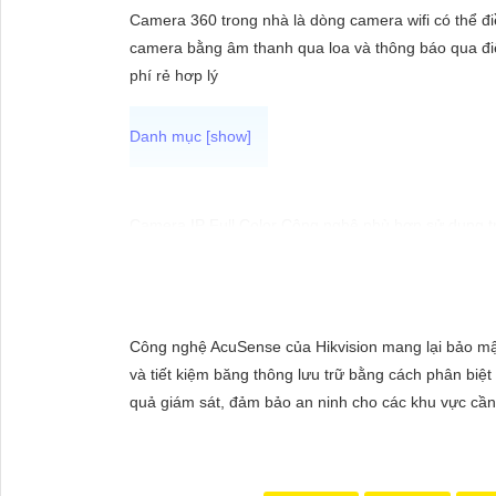
ĐẶT
Camera 360 trong nhà là dòng camera wifi có thể điề
camera bằng âm thanh qua loa và thông báo qua điệ
phí rẻ hơp lý
PHỤ
KIỆN
CAMERA
Camera IP Full Color Công nghệ phù hợp sử dụng tr
camera sẽ giúp bạn giám sát đầy đủ chi tiết và ch
TƯ
VẤN
DỊCH
Công nghệ AcuSense của Hikvision mang lại bảo mậ
VỤ
và tiết kiệm băng thông lưu trữ bằng cách phân biệ
quả giám sát, đảm bảo an ninh cho các khu vực cần 