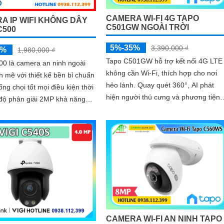
CAMERA WI-FI 4G TAPO
A IP WIFI KHÔNG DÂY
C501GW NGOÀI TRỜI
C500
5%-35%
3,390,000 ₫
5%
1,980,000 ₫
Tapo C501GW hỗ trợ kết nối 4G LTE
00 là camera an ninh ngoài
không cần Wi-Fi, thích hợp cho nơi
h mẽ với thiết kế bền bỉ chuẩn
hẻo lánh. Quay quét 360°, AI phát
ống chọi tốt mọi điều kiện thời
hiện người thú cưng và phương tiện
độ phân giải Full HD rõ nét
t linh hoạt và tầm nhìn hồng
an đêm lên đến 30m camera
n hình ảnh sắc nét 24/7
CAMERA WI-FI AN NINH TAPO