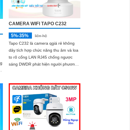
CAMERA WIFI TAPO C232
5%-35%
liên hệ
Tapo C232 là camera qgiá rẻ không
dây tích hợp chức năng thu âm và loa
to rõ cổng LAN RJ45 chống ngược
sáng DWDR phát hiện người phương
t
tiện. cảm biến video CMOS chức năng
độ nhạy sáng cao trên chip Starlight
hồng ngoại 10m khe thẻ nhớ 512GB
giúp giám sát tốt hơn trong điều kiện
thiếu sáng