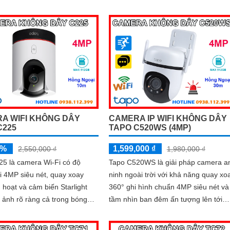
i hai chiều, khe cắm thẻ nhớ
nhìn hồng ngoại lên tới 10m và khe
à công nghệ phát hiện
cắm thẻ nhớ hỗ trợ đến 512GB, bạn
động thông minh luôn sẵn
có thể yên tâm giám sát cả ngày lẫn
 vệ ngôi nhà bạn 24/7
đêm
A WIFI KHÔNG DÂY
CAMERA IP WIFI KHÔNG DÂY
C225
TAPO C520WS (4MP)
5%
1,599,000 ₫
2,550,000 ₫
1,980,000 ₫
25 là camera Wi-Fi có độ
Tapo C520WS là giải pháp camera a
i 4MP siêu nét, quay xoay
ninh ngoài trời với khả năng quay xo
h hoạt và cảm biến Starlight
360° ghi hình chuẩn 4MP siêu nét và
 ảnh rõ ràng cả trong bóng
tầm nhìn ban đêm ấn tượng lên tới
30m. Tích hợp công nghệ đàm thoại
n chuyển động chính xác, kết
hai chiều, phát hiện chuyển động