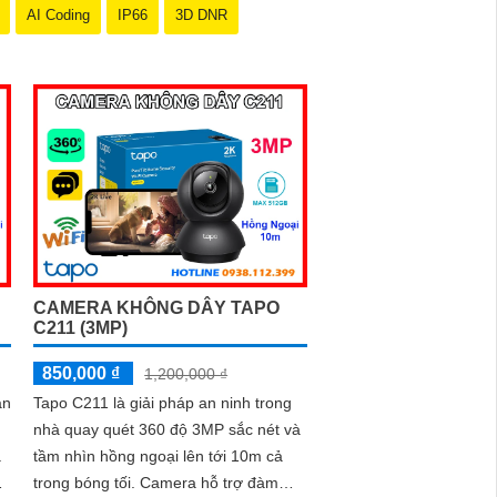
AI Coding
IP66
3D DNR
CAMERA KHÔNG DÂY TAPO
C211 (3MP)
850,000 ₫
1,200,000 ₫
àn
Tapo C211 là giải pháp an ninh trong
nhà quay quét 360 độ 3MP sắc nét và
à
tầm nhìn hồng ngoại lên tới 10m cả
trong bóng tối. Camera hỗ trợ đàm