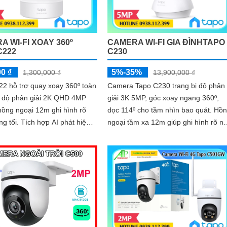
 WI-FI XOAY 360º
CAMERA WI-FI GIA ĐÌNHTAPO
C222
C230
00 ₫
5%-35%
1,300,000 ₫
13,900,000 ₫
2 hỗ trợ quay xoay 360º toàn
Camera Tapo C230 trang bị độ phân
i độ phân giải 2K QHD 4MP
giải 3K 5MP, góc xoay ngang 360º,
hồng ngoại 12m ghi hình rõ
dọc 114º cho tầm nhìn bao quát. Hồng
hợp AI phát hiện
ngoại tầm xa 12m giúp ghi hình rõ né
động và báo động bằng âm
ban đêm. Tích hợp AI phát hiện...
nh sáng