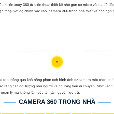
u khiển xoay 360 từ diện thoại thiết kế nhỏ gọn có micro và loa để đàm 
n thoại với độ chính xác cao. camera 360 trong nhà thiết kế nhỏ gọn 
ong các môi trường có ánh sáng yếu, giúp quan sát rõ nét ngay cả vào
ính xác mọi hoạt động xung quanh, hình ảnh có màu ban đêm như ban n
t cao thông qua khả năng phân tích hình ảnh từ camera một cách ch
t rõ ràng các đối tượng như người và phương tiện di chuyển. Nhờ vào 
quản lý mà không làm tiêu tốn tài nguyên lưu trữ.
CAMERA 360 TRONG NHÀ