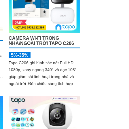
ự
CAMERA WI-FI TRONG
NHÀ/NGOÀI TRỜI TAPO C206
5%-35%
ra
Tapo C206 ghi hình sắc nét Full HD
1080p, xoay ngang 340° và dọc 105°
àm
giúp giám sát linh hoạt trong nhà và
l
ngoài trời. Đèn chiếu sáng tích hợp
mang lại hình ảnh màu ban đêm