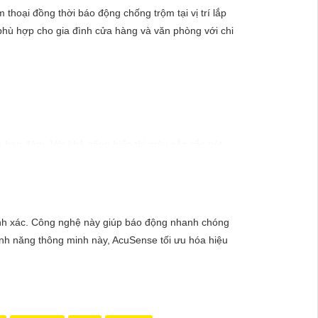
thoại đồng thời báo động chống trộm tại vị trí lắp
phù hợp cho gia đình cửa hàng và văn phòng với chi
 ban đêm. Với khả năng hiển thị màu sắc sắc nét,
gày.
ính xác. Công nghệ này giúp báo động nhanh chóng
tính năng thông minh này, AcuSense tối ưu hóa hiệu