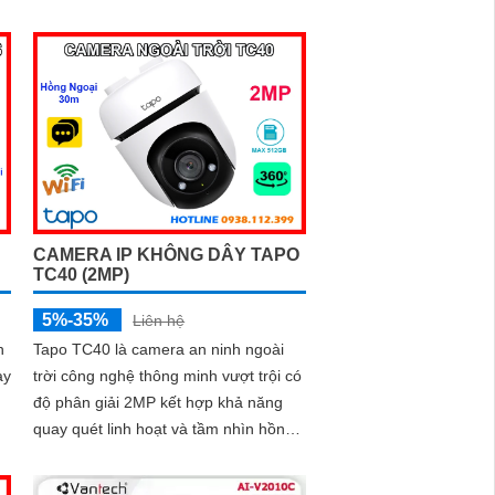
thoại hai chiều rõ ràng, lưu trữ dung
lượng lớn qua khe thẻ nhớ 512GB và
tự động phát hiện chuyển động bất
thường
CAMERA IP KHÔNG DÂY TAPO
TC40 (2MP)
5%-35%
Liên hệ
n
Tapo TC40 là camera an ninh ngoài
ay
trời công nghệ thông minh vượt trội có
độ phân giải 2MP kết hợp khả năng
quay quét linh hoạt và tầm nhìn hồng
ngoại 30m mang đến hình ảnh sắc nét
cả ngày lẫn đêm. Tích hợp đàm thoại