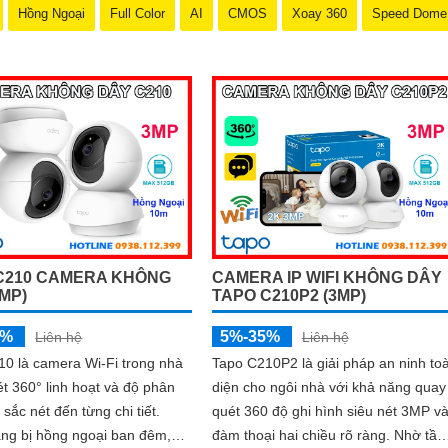
Hồng Ngoại
Full Color
AI
CMOS
Xoay 360
Speed Dome
C210 CAMERA KHÔNG
CAMERA IP WIFI KHÔNG DÂY
3MP)
TAPO C210P2 (3MP)
5%
5%-35%
Liên hệ
Liên hệ
0 là camera Wi-Fi trong nhà
Tapo C210P2 là giải pháp an ninh to
t 360° linh hoạt và độ phân
diện cho ngôi nhà với khả năng quay
 sắc nét đến từng chi tiết.
quét 360 độ ghi hình siêu nét 3MP v
ang bị hồng ngoại ban đêm,
đàm thoại hai chiều rõ ràng. Nhờ tầm