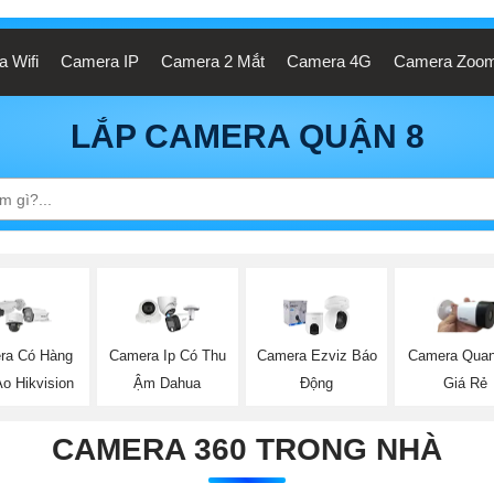
 Wifi
Camera IP
Camera 2 Mắt
Camera 4G
Camera Zoo
LẮP CAMERA QUẬN 8
ra Có Hàng
Camera Ip Có Thu
Camera Ezviz Báo
Camera Quan
o Hikvision
Ậm Dahua
Động
Giá Rẻ
CAMERA 360 TRONG NHÀ