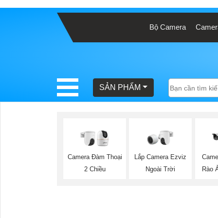
Bộ Camera
Camera
BÁO
GIÁ
TRỌN
GÓI
SẢN PHẨM
SẢN
PHẨM
Lắp Camera Ezviz
Camera Đàm Thoại
Came
Ngoài Trời
2 Chiều
Rào Ả
TƯ
VẤN
LẮP