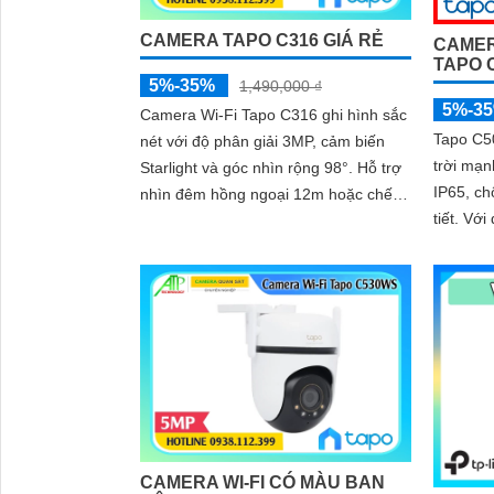
CAMERA TAPO C316 GIÁ RẺ
CAMER
TAPO 
5%-35%
1,490,000 ₫
5%-3
Camera Wi-Fi Tapo C316 ghi hình sắc
Tapo C5
nét với độ phân giải 3MP, cảm biến
trời mạn
Starlight và góc nhìn rộng 98°. Hỗ trợ
IP65, ch
nhìn đêm hồng ngoại 12m hoặc chế
tiết. Với độ phân giải 2MP khả năng
độ màu Color Night Vision. Kết nối Wi-
quay qué
Fi 2
ngoại b
mang đế
CAMERA WI-FI CÓ MÀU BAN