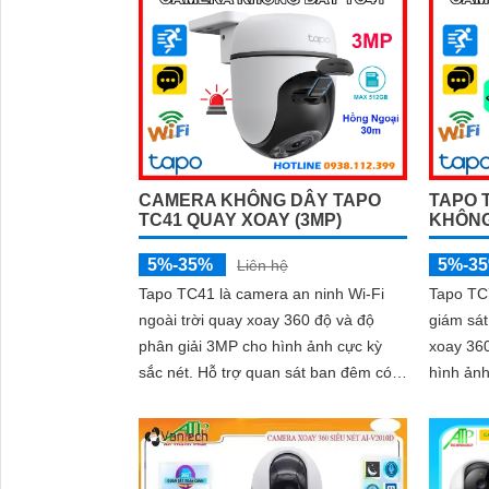
tới 512GB, ghi lại mọi khoảnh khắc
hợp đàm 
quan trọng cả ngày lẫn đêm
10m, bá
nháy, ma
toàn diệ
tới 512G
CAMERA KHÔNG DÂY TAPO
TAPO 
TC41 QUAY XOAY (3MP)
KHÔN
5%-35%
5%-3
Liên hệ
Tapo TC41 là camera an ninh Wi-Fi
Tapo TC
ngoài trời quay xoay 360 độ và độ
giám sát
phân giải 3MP cho hình ảnh cực kỳ
xoay 360
sắc nét. Hỗ trợ quan sát ban đêm có
hình ảnh
màu nhờ công nghệ hồng ngoại 30m,
hồng ng
đàm thoại 2 chiều chân thực và lưu trữ
dõi rõ ràn
thoải mái với khe cắm thẻ nhớ lên tới
đàm thoạ
512GB
động và