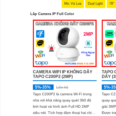
Mic Và Loa
Dual Light
78°
Lắp Camera IP Full Color
CAMERA WIFI IP KHÔNG DÂY
TAPO 
TAPO C200P2 (2MP)
DÂY (
'
5%-35%
5%-3
Liên hệ
Tapo C200P2 là camera Wi-Fi trong
Tapo C21
nhà với khả năng quay quét 360 độ
quay qué
linh hoạt và hình ảnh Full HD 2MP
giải 3MP
siêu nét. Tích hợp đàm thoại hai chiều
Được tr