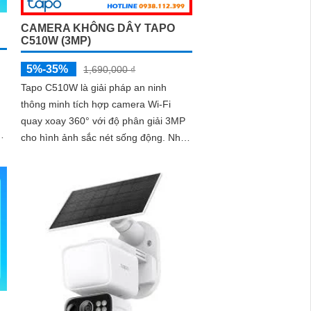
CAMERA KHÔNG DÂY TAPO
C510W (3MP)
5%-35%
1,690,000 ₫
Tapo C510W là giải pháp an ninh
thông minh tích hợp camera Wi-Fi
quay xoay 360° với độ phân giải 3MP
cho hình ảnh sắc nét sống động. Nhờ
công nghệ hồng ngoại ban đêm có
màu lên đến 30m, tính năng đàm thoại
hai chiều và khả năng lưu trữ tới
512GB, bạn luôn kết nối và kiểm soát
mọi chuyển động dù ở bất cứ đâu, với
thiết kế bền bỉ đạt chuẩn IP66 và hệ
thống cảnh báo thông minh