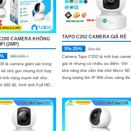
ng chỉ ghi lại mọi khoảnh
thông minh, cùng khe thẻ nhớ hỗ trợ
an trọng mà còn chủ động bảo
đến 512GB, Tapo TC72 mang đến s
àn cho ngôi nhà bạn
an tâm tuyệt đối cho cả gia đình
TAPO C202 CAMERA GIÁ RẺ
C200 CAMERA KHÔNG
FI (2MP)
5%-35%
liên hệ
5%
990,000 ₫
Camera Tapo C202 là một loại came
giá rẻ nhưng có nhiều ưu điểm. Với
0 là camera giám sát trong
khả năng khe cắm thẻ nhớ Micro SD
t kế nhỏ gọn nhưng tích hợp
dung lượng lớn IP Wifi chức năng đ
ạt tính năng mạnh mẽ như
thoại 2 chiều hình ảnh chất lượng Ful
t 360 độ, hình ảnh Full HD
HD 1080P
 nét và tầm nhìn ban đêm
rõ đến 10m. Camera đàm
 chiều lưu trữ lâu dài với khe
 hỗ trợ đến 512GB