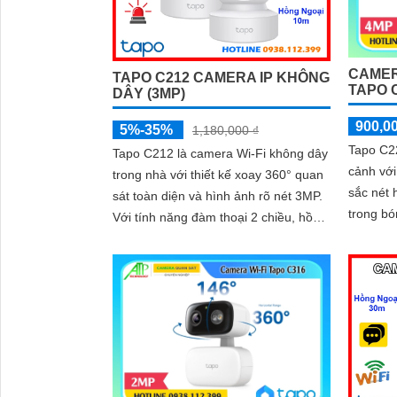
CAMERA
TAPO C212 CAMERA IP KHÔNG
TAPO 
DÂY (3MP)
900,0
5%-35%
1,180,000 ₫
Tapo C22
Tapo C212 là camera Wi-Fi không dây
cảnh vớ
trong nhà với thiết kế xoay 360° quan
sắc nét 
sát toàn diện và hình ảnh rõ nét 3MP.
trong bóng tối. Tích 
Với tính năng đàm thoại 2 chiều, hồng
chuyển 
ngoại 10m và khe thẻ nhớ 512GB,
thanh á
camera giúp bạn giám sát mọi lúc, mọi
nơi