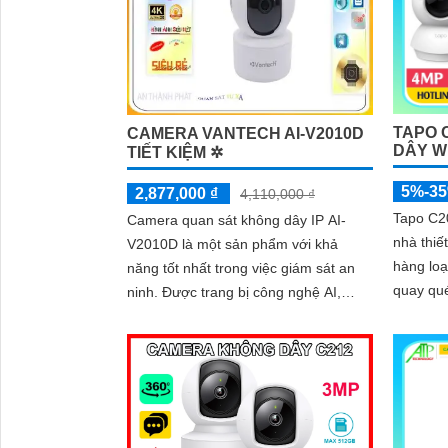
TC71 khô
khắc qu
vệ an to
TAPO 
CAMERA VANTECH AI-V2010D
DÂY WI
TIẾT KIỆM ✲
5%-3
2,877,000 ₫
4,110,000 ₫
Tapo C20
Camera quan sát không dây IP AI-
nhà thiế
V2010D là một sản phẩm với khả
hàng lo
năng tốt nhất trong việc giám sát an
quay qué
ninh. Được trang bị công nghệ AI,
2MP sắc
camera này có khả năng cân bằng
hồng ngoại 
ánh sáng BLC, cho phép bạn giám sát
thoại hai
ngôi nhà của mình một cách tốt hơn
thẻ nhớ