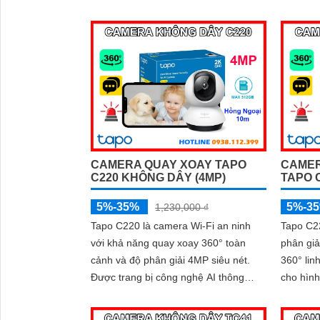
quan sát ban đêm bằng hồng ngoại
đàm thoạ
10m, cùng tính năng phát hiện chuyển
512GB v
động và gửi cảnh báo thông minh,
chuyển 
camera giúp bạn theo dõi ngôi nhà
sàng bảo
mọi lúc, mọi nơi
CAMERA QUAY XOAY TAPO
CAMER
C220 KHÔNG DÂY (4MP)
TAPO 
5%-35%
5%-3
1,230,000 ₫
Tapo C220 là camera Wi-Fi an ninh
Tapo C2
với khả năng quay xoay 360° toàn
phân giả
cảnh và độ phân giải 4MP siêu nét.
360° lin
Được trang bị công nghệ AI thông
cho hình
minh, đàm thoại hai chiều, hồng ngoại
tối. Công nghệ AI thông minh giúp
tầm xa 10m cùng khe cắm thẻ nhớ lên
phát hiệ