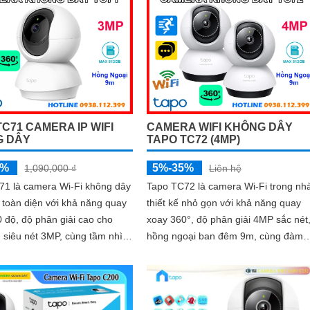
thoại 2 chiều, hồng ngoại
thông minh và báo động kịp thời,
o động bằng còi hú và đèn
camera giúp bạn kiểm soát an toàn 
ng đến giải pháp an ninh
ở bất cứ đâu
n, với khe cắm thẻ nhớ hỗ trợ
B lưu trữ lâu dài
TC71 CAMERA IP WIFI
CAMERA WIFI KHÔNG DÂY
G DÂY
TAPO TC72 (4MP)
5%
5%-35%
1,090,000 ₫
Liên hệ
71 là camera Wi-Fi không dây
Tapo TC72 là camera Wi-Fi trong nh
 toàn diện với khả năng quay
thiết kế nhỏ gọn với khả năng quay
 độ, độ phân giải cao cho
xoay 360°, độ phân giải 4MP sắc nét
 siêu nét 3MP, cùng tầm nhìn
hồng ngoại ban đêm 9m, cùng đàm
oại 9m, camera giúp bạn theo
thoại 2 chiều chân thực, camera giúp
g cả ngày lẫn đêm. Hỗ trợ
bạn quan sát mọi ngóc ngách trong
i 2 chiều, phát hiện chuyển
không gian sống. Tích hợp tính năng
 báo động thông minh, camera
phát hiện chuyển động và báo động