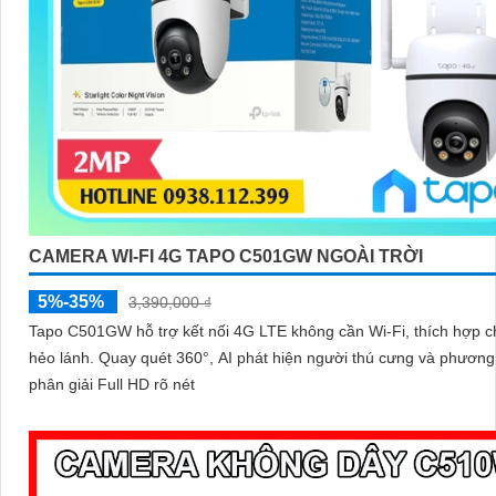
CAMERA WI-FI 4G TAPO C501GW NGOÀI TRỜI
5%-35%
3,390,000 ₫
Tapo C501GW hỗ trợ kết nối 4G LTE không cần Wi-Fi, thích hợp c
hẻo lánh. Quay quét 360°, AI phát hiện người thú cưng và phương tiện độ
phân giải Full HD rõ nét