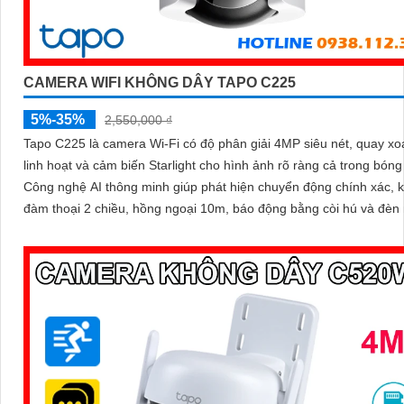
CAMERA WIFI KHÔNG DÂY TAPO C225
5%-35%
2,550,000 ₫
Tapo C225 là camera Wi-Fi có độ phân giải 4MP siêu nét, quay xo
linh hoạt và cảm biến Starlight cho hình ảnh rõ ràng cả trong bóng 
Công nghệ AI thông minh giúp phát hiện chuyển động chính xác, 
đàm thoại 2 chiều, hồng ngoại 10m, báo động bằng còi hú và đèn 
mang đến giải pháp an ninh toàn diện, với khe cắm thẻ nhớ hỗ trợ 
512GB lưu trữ lâu dài