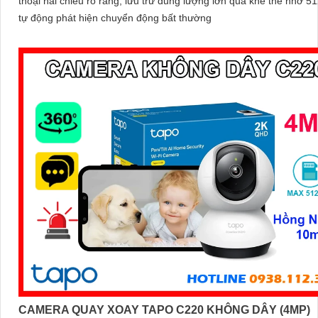
thoại hai chiều rõ ràng, lưu trữ dung lượng lớn qua khe thẻ nhớ 
tự động phát hiện chuyển động bất thường
CAMERA QUAY XOAY TAPO C220 KHÔNG DÂY (4MP)