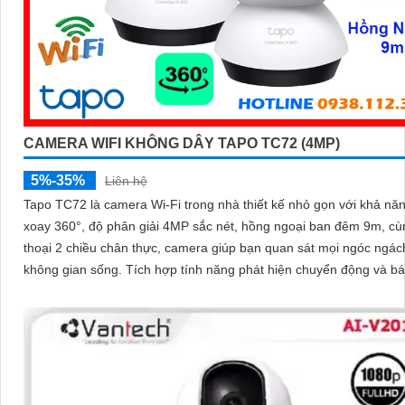
CAMERA WIFI KHÔNG DÂY TAPO TC72 (4MP)
5%-35%
Liên hệ
Tapo TC72 là camera Wi-Fi trong nhà thiết kế nhỏ gọn với khả nă
xoay 360°, độ phân giải 4MP sắc nét, hồng ngoại ban đêm 9m, c
thoại 2 chiều chân thực, camera giúp bạn quan sát mọi ngóc ngác
không gian sống. Tích hợp tính năng phát hiện chuyển động và báo động
thông minh, cùng khe thẻ nhớ hỗ trợ đến 512GB, Tapo TC72 man
sự an tâm tuyệt đối cho cả gia đình