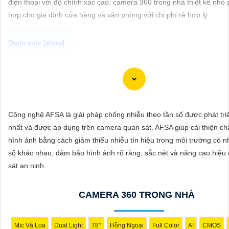
điện thoại với độ chính xác cao. camera 360 trong nhà thiết kế nhỏ
ĐẶT
hợp cho gia đình cửa hàng và văn phòng với chi phí rẻ hơp lý
PHỤ
KIỆN
CAMERA
Camera IP Full Color Công nghệ phù hợp sử dụng trong các môi tr
ánh sáng yếu, giúp quan sát rõ nét ngay cả vào ban đêm. Với khả n
thị màu sắc sắc nét, camera sẽ giúp bạn giám sát đầy đủ chi tiết và
Công nghệ AFSA là giải pháp chống nhiễu theo tần số được phát tri
TƯ
mọi hoạt động xung quanh, hình ảnh có màu ban đêm như ban ngà
nhất và được áp dụng trên camera quan sát. AFSA giúp cải thiện ch
VẤN
hình ảnh bằng cách giảm thiểu nhiễu tín hiệu trong môi trường có n
DỊCH
số khác nhau, đảm bảo hình ảnh rõ ràng, sắc nét và nâng cao hiệu
VỤ
sát an ninh.
CAMERA 360 TRONG NHÀ
Mic Và Loa
Dual Light
78°
Hồng Ngoại
Full Color
AI
CMOS