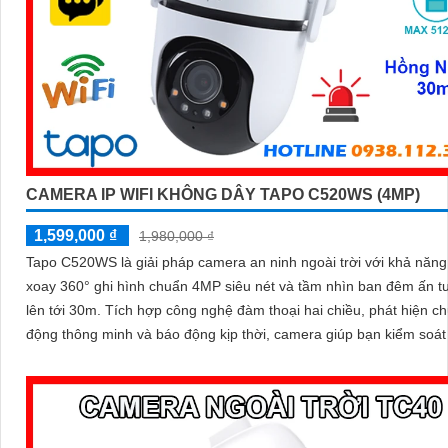
CAMERA IP WIFI KHÔNG DÂY TAPO C520WS (4MP)
1,599,000 ₫
1,980,000 ₫
Tapo C520WS là giải pháp camera an ninh ngoài trời với khả năn
xoay 360° ghi hình chuẩn 4MP siêu nét và tầm nhìn ban đêm ấn 
lên tới 30m. Tích hợp công nghệ đàm thoại hai chiều, phát hiện chuyển
động thông minh và báo động kịp thời, camera giúp bạn kiểm soát
dù ở bất cứ đâu