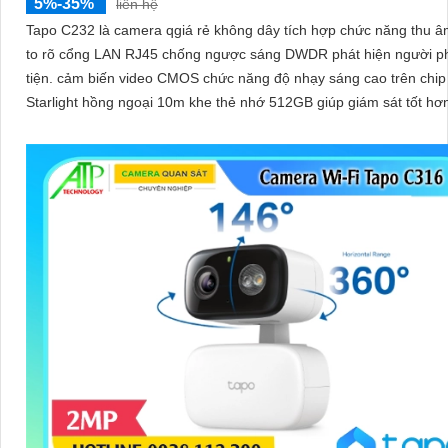
5%-35%
liên hệ
Tapo C232 là camera qgiá rẻ không dây tích hợp chức năng thu â
to rõ cổng LAN RJ45 chống ngược sáng DWDR phát hiện người 
tiện. cảm biến video CMOS chức năng độ nhạy sáng cao trên chip
Starlight hồng ngoại 10m khe thẻ nhớ 512GB giúp giám sát tốt hơ
điều kiện thiếu sáng