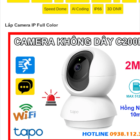
Speed Dome
AI Coding
IP66
3D DNR
'
Lắp Camera IP Full Color