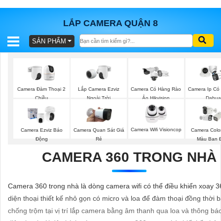
LẮP CAMERA QUẬN 8
SẢN PHẨM
BÁO
GIÁ
TRỌN
GÓI
Lắp Camera Ezviz
Camera Đàm Thoại 2
Camera Có Hàng Rào
Camera Ip Có
Ngoài Trời
Chiều
Ảo Hikvision
Dahua
SẢN
Camera Wifi Visioncop
Camera Ezviz Báo
Camera Quan Sát Giá
Camera Colo
PHẨM
Động
Rẻ
Màu Ban 
CAMERA 360 TRONG NHÀ
TƯ
Camera 360 trong nhà là dòng camera wifi có thể điều khiển xoay 3
VẤN
diện thoại thiết kế nhỏ gọn có micro và loa để đàm thoại đồng thời 
LẮP
chống trộm tại vị trí lắp camera bằng âm thanh qua loa và thông bá