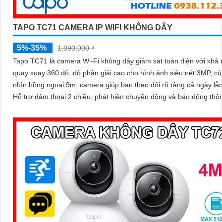
TAPO TC71 CAMERA IP WIFI KHÔNG DÂY
5%-35%
1,090,000 ₫
Tapo TC71 là camera Wi-Fi không dây giám sát toàn diện với khả
quay xoay 360 độ, độ phân giải cao cho hình ảnh siêu nét 3MP, c
nhìn hồng ngoại 9m, camera giúp bạn theo dõi rõ ràng cả ngày lẫ
Hỗ trợ đàm thoại 2 chiều, phát hiện chuyển động và báo động thô
camera TC71 không chỉ ghi lại mọi khoảnh khắc quan trọng mà cò
động bảo vệ an toàn cho ngôi nhà bạn