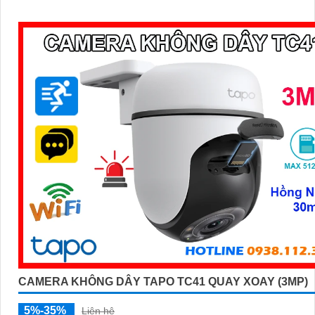
cùng tính năng phát hiện người và theo dõi chuyển động tự động, 
bạn kiểm soát an ninh dễ dàng và hiệu quả
CAMERA KHÔNG DÂY TAPO TC41 QUAY XOAY (3MP)
5%-35%
Liên hệ