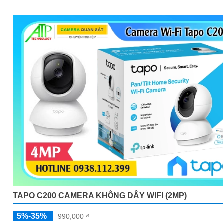
TAPO C200 CAMERA KHÔNG DÂY WIFI (2MP)
5%-35%
990,000 ₫