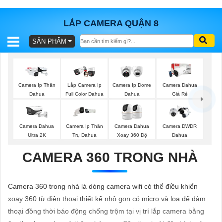
LẮP CAMERA QUẬN 8
SẢN PHẨM
BÁO
GIÁ
TRỌN
GÓI
Camera Ip Thân
Lắp Camera Ip
Camera Ip Dome
Camera Dahua
Dahua
Full Color Dahua
Dahua
Giá Rẻ
SẢN
Camera Dahua
Camera Ip Thân
Camera Dahua
Camera DWDR
Ultra 2K
Trụ Dahua
Xoay 360 Độ
Dahua
PHẨM
CAMERA 360 TRONG NHÀ
TƯ
Camera 360 trong nhà là dòng camera wifi có thể điều khiển
VẤN
xoay 360 từ diện thoại thiết kế nhỏ gọn có micro và loa để đàm
LẮP
thoại đồng thời báo động chống trộm tại vị trí lắp camera bằng