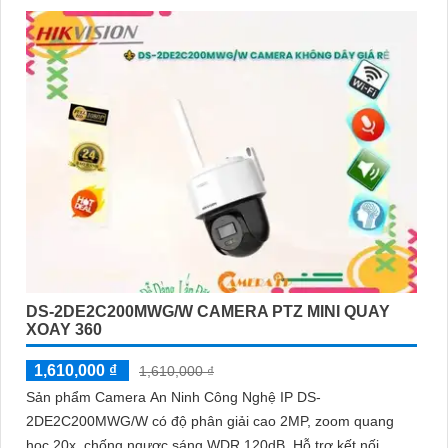
DS-2DE2C200MWG/W CAMERA PTZ MINI QUAY
XOAY 360
1,610,000 ₫
1,610,000 ₫
Sản phẩm Camera An Ninh Công Nghệ IP DS-
2DE2C200MWG/W có độ phân giải cao 2MP, zoom quang
học 20x, chống ngược sáng WDR 120dB. Hỗ trợ kết nối