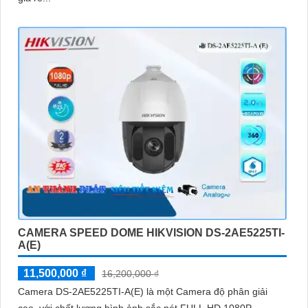
CAMERA SPEED DOME HIKVISION DS-2AE5225TI-
A(E)
11,500,000 ₫
16,200,000 ₫
Camera DS-2AE5225TI-A(E) là một Camera độ phân giải