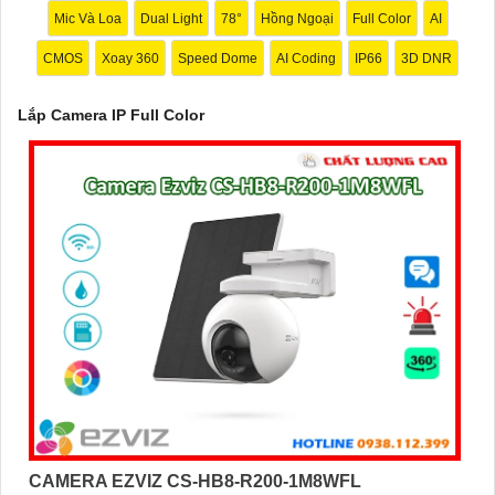
Mic Và Loa
Dual Light
78°
Hồng Ngoại
Full Color
AI
CMOS
Xoay 360
Speed Dome
AI Coding
IP66
3D DNR
'
Lắp Camera IP Full Color
CAMERA EZVIZ CS-HB8-R200-1M8WFL