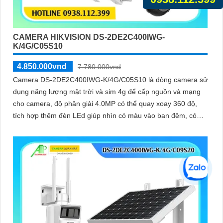
CAMERA HIKVISION DS-2DE2C400IWG-
K/4G/C05S10
4.850.000vnd
7.780.000vnd
Camera DS-2DE2C400IWG-K/4G/C05S10 là dòng camera sử
dụng năng lượng mặt trời và sim 4g để cấp nguồn và mạng
cho camera, độ phân giải 4.0MP có thể quay xoay 360 độ,
tích hợp thêm đèn LEd giúp nhìn có màu vào ban đêm, có
thể thu tiếng kèm hình ảnh từ micro trên camera