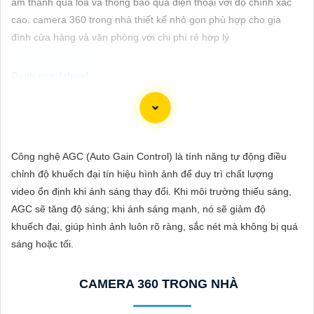
âm thanh qua loa và thông báo qua điện thoại với độ chính xác
ĐẶT
cao. camera 360 trong nhà thiết kế nhỏ gọn phù hợp cho gia
đình cửa hàng và văn phòng với chi phí rẻ hơp lý
PHỤ
KIỆN
CAMERA
Camera IP Full Color Công nghệ phù hợp sử dụng trong các môi
trường có ánh sáng yếu, giúp quan sát rõ nét ngay cả vào ban
Công nghệ AGC (Auto Gain Control) là tính năng tự động điều
TƯ
đêm. Với khả năng hiển thị màu sắc sắc nét, camera sẽ giúp
chỉnh độ khuếch đại tín hiệu hình ảnh để duy trì chất lượng
VẤN
bạn giám sát đầy đủ chi tiết và chính xác mọi hoạt động xung
video ổn định khi ánh sáng thay đổi. Khi môi trường thiếu sáng,
quanh, hình ảnh có màu ban đêm như ban ngày.
DỊCH
AGC sẽ tăng độ sáng; khi ánh sáng mạnh, nó sẽ giảm độ
VỤ
khuếch đại, giúp hình ảnh luôn rõ ràng, sắc nét mà không bị quá
sáng hoặc tối.
CAMERA 360 TRONG NHÀ