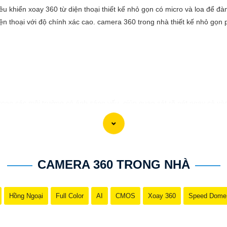
u khiển xoay 360 từ diện thoại thiết kế nhỏ gọn có micro và loa để đàm 
n thoại với độ chính xác cao. camera 360 trong nhà thiết kế nhỏ gọn 
ong các môi trường có ánh sáng yếu, giúp quan sát rõ nét ngay cả vào
ính xác mọi hoạt động xung quanh, hình ảnh có màu ban đêm như ban n
CAMERA 360 TRONG NHÀ
Hồng Ngoại
Full Color
AI
CMOS
Xoay 360
Speed Dome