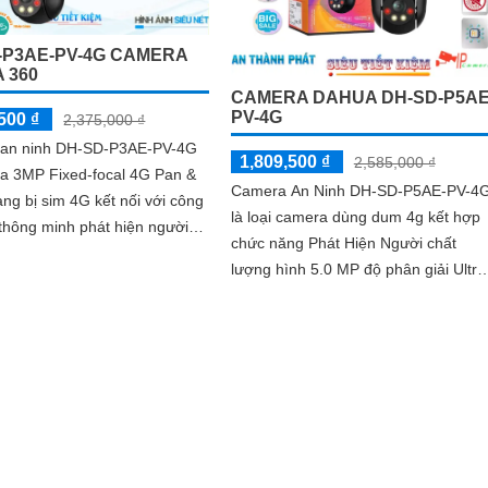
-P3AE-PV-4G CAMERA
 360
CAMERA DAHUA DH-SD-P5AE
PV-4G
500 ₫
2,375,000 ₫
an ninh DH-SD-P3AE-PV-4G
1,809,500 ₫
2,585,000 ₫
ra 3MP Fixed-focal 4G Pan &
Camera An Ninh DH-SD-P5AE-PV-4
rang bị sim 4G kết nối với công
là loại camera dùng dum 4g kết hợp
thông minh phát hiện người
chức năng Phát Hiện Người chất
t chống ngược sáng DWDR
lượng hình 5.0 MP độ phân giải Ultra
 rõ nét tải hình ảnh nhanh với
4k lite. Ứng dụng cho công trình giá
rẻ...