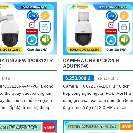
A UNIVIEW IPC6312LR-
CAMERA UNV IPC672LR-
G
ADUPKF40
6,250,000 ₫
00 ₫
6,250,000 ₫
IPC6312LR-AX4-VG là dòng
Camera IPC672LR-ADUPKF40 tích
ó thể quay quét và ống kính
hợp công nghệ nguồn POE. Với khả
hay đổi tiêu cự, hỗ trợ nguồn
năng giám sát vào ban đêm đến 50m
àng lắp đặt trong hệ thống
ống kính có độ nét 2.0 MP và tích hợ
h hợp micro và loa giúp đàm
công nghệ chuẩn nén
chiều trực tiếp, chống ngược
Ultra265/H.265/H
R 120db, có thể hoạt động