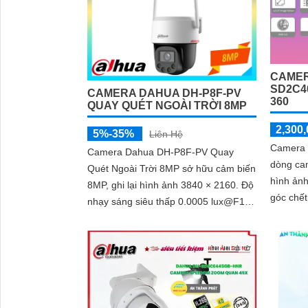
CAMER
SD2C4
CAMERA DAHUA DH-P8F-PV
360
QUAY QUÉT NGOÀI TRỜI 8MP
2,300,
5%-35%
Liên Hệ
Camera
Camera Dahua DH-P8F-PV Quay
dòng ca
Quét Ngoài Trời 8MP sở hữu cảm biến
hình ảnh
8MP, ghi lại hình ảnh 3840 × 2160. Độ
góc chết. Camera cung cấp hìn
nhạy sáng siêu thấp 0.0005 lux@F1.0
siêu nét
cùng công nghệ AI-ISP và cảm biến
lẫn đêm,
lớn...
người S