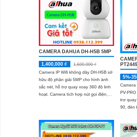
chuyển 
cho giám
ánh sán
CAMERA DAHUA DH-H5B 5MP
CAMER
1,400,000 ₫
1,600,000 ₫
PT244
Camera IP Wifi không dây DH-H5B sở
5%-3
hữu độ phân giải 5MP cho hình ảnh
Camera 
sắc nét, hỗ trợ quay xoay 360 độ linh
PV-PRO 
hoạt. Camera tích hợp nút gọi điện,
trợ quay
đàm thoại 2 chiều và hồng ngoại tầm
90, đèn 
xa 10m, phù hợp sử dụng cả ngày lẫn
Smart H
đêm
lý WDR 