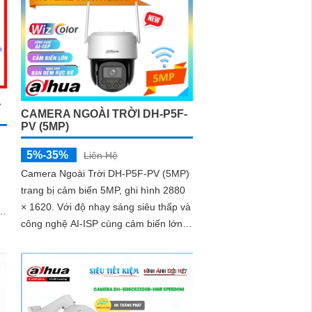
A
CAMERA NGOÀI TRỜI DH-P5F-
PV (5MP)
5%-35%
Liên Hệ
Camera Ngoài Trời DH-P5F-PV (5MP)
trang bị cảm biến 5MP, ghi hình 2880
× 1620. Với độ nhạy sáng siêu thấp và
công nghệ AI-ISP cùng cảm biến lớn,
camera mang lại hình ảnh vượt trội cả
,
ngày lẫn đêm
h