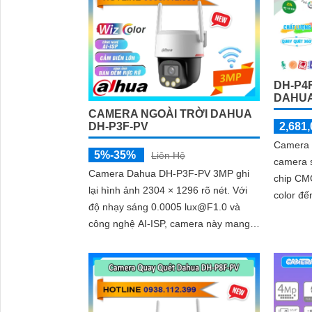
DH-P4
DAHUA
CAMERA NGOÀI TRỜI DAHUA
2,681,
DH-P3F-PV
Camera 
5%-35%
Liên Hệ
camera 
Camera Dahua DH-P3F-PV 3MP ghi
chip CMO
lại hình ảnh 2304 × 1296 rõ nét. Với
color đến
độ nhạy sáng 0.0005 lux@F1.0 và
phân giả
công nghệ AI-ISP, camera này mang
H.265+
lại hình ảnh vượt trội cả ngày lẫn đêm