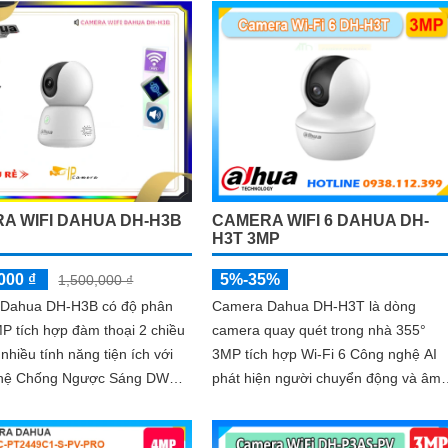
A WIFI DAHUA DH-H3B
CAMERA WIFI 6 DAHUA DH-
H3T 3MP
000 ₫
5%-35%
1,500,000 ₫
Dahua DH-H3B có độ phân
Camera Dahua DH-H3T là dòng
MP tích hợp đàm thoại 2 chiều
camera quay quét trong nhà 355°
 nhiều tính năng tiện ích với
3MP tích hợp Wi-Fi 6 Công nghệ AI
ghệ Chống Ngược Sáng DWDR
phát hiện người chuyển động và âm
 rõ nét tính năng phát hiện
thanh bất thường đàm thoại hai chiều
động phân biệt người và
hồng ngoại tầm xa ban đêm 10m hỗ