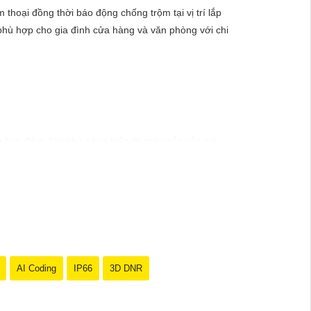
thoại đồng thời báo động chống trộm tại vị trí lắp
phù hợp cho gia đình cửa hàng và văn phòng với chi
 ban đêm. Với khả năng hiển thị màu sắc sắc nét,
gày.
AI Coding
IP66
3D DNR