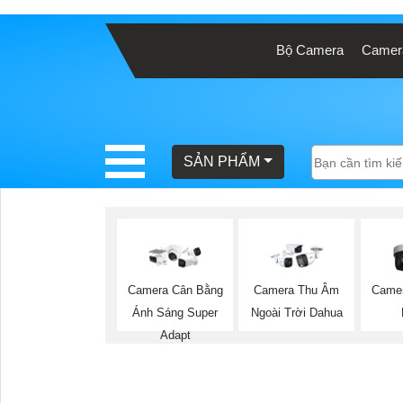
Bộ Camera
Camera
BÁO
GIÁ
TRỌN
GÓI
SẢN PHẨM
SẢN
PHẨM
Camera Cân Bằng
Camera Thu Âm
Came
Ánh Sáng Super
Ngoài Trời Dahua
TƯ
Adapt
VẤN
LẮP