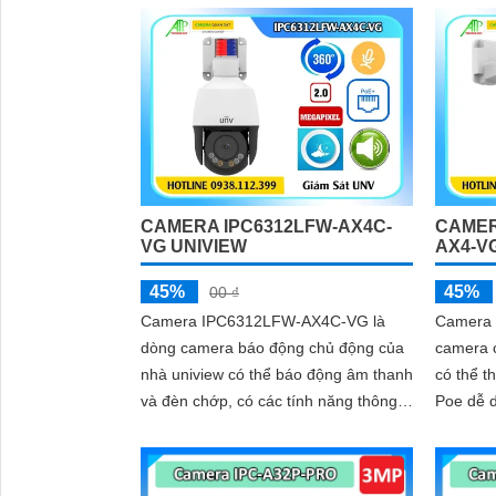
CAMERA IPC6312LFW-AX4C-
CAMER
VG UNIVIEW
AX4-V
45%
45%
00 ₫
Camera IPC6312LFW-AX4C-VG là
Camera 
dòng camera báo động chủ động của
camera c
nhà uniview có thể báo động âm thanh
có thể t
và đèn chớp, có các tính năng thông
Poe dễ d
minh như, ngăn chặn xâm nhập, đếm
lớn, tíc
người, mật độ đám đông, chụp khuôn
thoại 2 
mặt, ống kính có thể zoom quang học
sáng WD