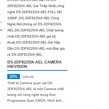
-
G
DS-2DF8225IX-AEL CAMERA
HIKVISION
30%
Liên hệ
Thiết bị Camera quan sát DS-
2DF8225IX-AEL là một Camera chất
lượng với công nghệ trung thực
Progressive Scan CMOS. Hình ảnh
ban đêm được cải thiện với khả năng