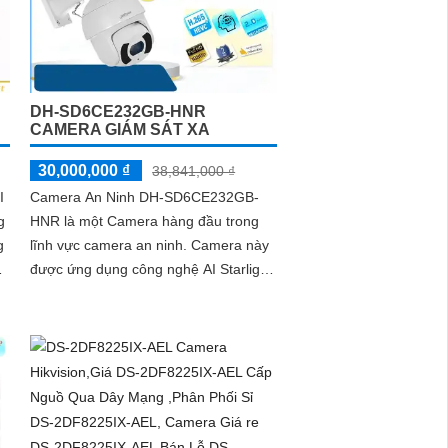
DH-SD6CE232GB-HNR
CAMERA GIÁM SÁT XA
30,000,000 ₫
38,841,000 ₫
I
Camera An Ninh DH-SD6CE232GB-
g
HNR là một Camera hàng đầu trong
g
lĩnh vực camera an ninh. Camera này
được ứng dụng công nghệ AI Starlight,
giúp cho việc lưu trữ dữ liệu lâu hơn
với định dạng H.265+/H