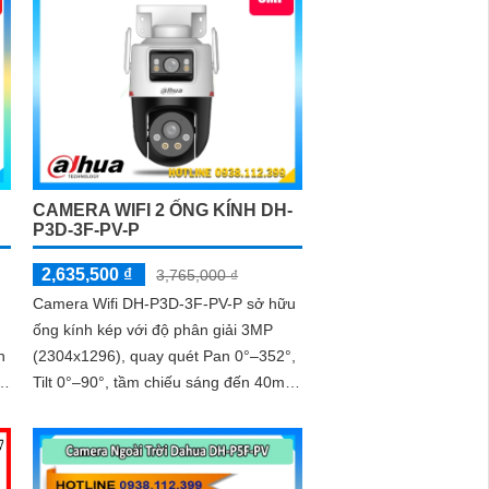
à
S
CAMERA WIFI 2 ỐNG KÍNH DH-
P3D-3F-PV-P
2,635,500 ₫
3,765,000 ₫
Camera Wifi DH-P3D-3F-PV-P sở hữu
ống kính kép với độ phân giải 3MP
n
(2304x1296), quay quét Pan 0°–352°,
Tilt 0°–90°, tầm chiếu sáng đến 40m
với 4 đèn warm light. Ngoài ra, mẫu
h
camera này còn đạt chuẩn chống
nước IP66, hỗ trợ thẻ nhớ tối đa
256GB, kết nối Wi-Fi 2