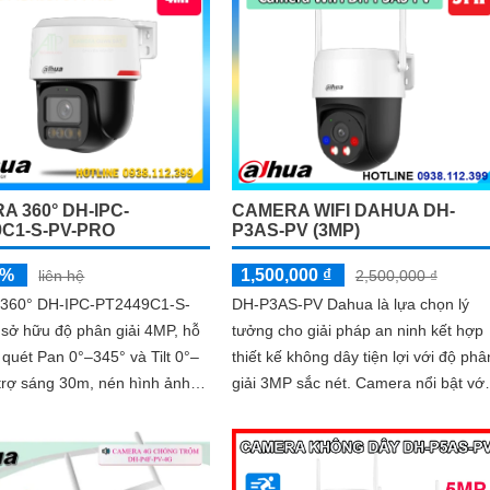
động khác, Hồng ngoại 10m
trợ thẻ nhớ MicroSD 256GB ONVIF v
 sát ban đêm sắc nét dù thiếu
điều khiển từ xa qua ứng dụng DMS
g
A 360° DH-IPC-
CAMERA WIFI DAHUA DH-
9C1-S-PV-PRO
P3AS-PV (3MP)
5%
1,500,000 ₫
liên hệ
2,500,000 ₫
360° DH-IPC-PT2449C1-S-
DH-P3AS-PV Dahua là lựa chọn lý
sở hữu độ phân giải 4MP, hỗ
tưởng cho giải pháp an ninh kết hợp
 quét Pan 0°–345° và Tilt 0°–
thiết kế không dây tiện lợi với độ phâ
trợ sáng 30m, nén hình ảnh
giải 3MP sắc nét. Camera nổi bật với
.265+, cùng các công nghệ xử
khả năng quay xoay 360°, phát hiện
120dB, BLC, HLC, 3D-NR
chính xác người và phương tiện, cản
báo tức thì bằng đèn nháy và còi hú