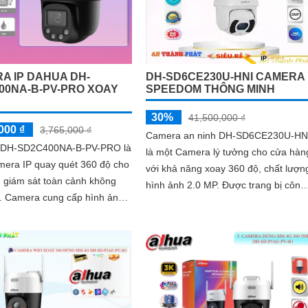
A IP DAHUA DH-
DH-SD6CE230U-HNI CAMERA
00NA-B-PV-PRO XOAY
SPEEDOM THÔNG MINH
30%
41,500,000 ₫
000 ₫
3,765,000 ₫
Camera an ninh DH-SD6CE230U-HN
 DH-SD2C400NA-B-PV-PRO là
là một Camera lý tưởng cho cửa hàn
mera IP quay quét 360 độ cho
với khả năng xoay 360 độ, chất lượn
 giám sát toàn cảnh không
hình ảnh 2.0 MP. Được trang bị công
h ảnh
nghệ IP POE, camera này mang lại...
 2K+ và có màu sắc cả ngày
 hỗ trợ công nghệ phát hiện
MD 3