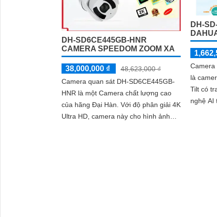
DH-SD
DAHUA
DH-SD6CE445GB-HNR
CAMERA SPEEDOM ZOOM XA
1,662,
Camera 
38,000,000 ₫
48,623,000 ₫
là came
Camera quan sát DH-SD6CE445GB-
Tilt có t
HNR là một Camera chất lượng cao
nghệ AI 
của hãng Đại Hàn. Với độ phân giải 4K
động vậ
Ultra HD, camera này cho hình ảnh
hình ảnh
sắc nét, chi tiết và màu sắc chính xác
H.265+