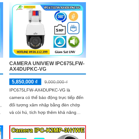
hồng ngoại lên đến 200m, tạo ra một
hình ảnh sáng đẹp
CAMERA UNIVIEW IPC675LFW-
AX4DUPKC-VG
5,850,000 ₫
9,000,000 ₫
IPC675LFW-AX4DUPKC-VG là
camera có thể báo động trực tiếp đến
đối tượng xâm nhập bằng đèn chớp
,
và còi hú, tích hợp thêm khả năng
p
xoay 360 độ và ống kính zoom, trang
bị các tính năng thông minh như năng
ngăn chăn xâm nhập thông minh tránh