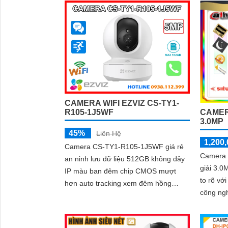
CAMERA WIFI EZVIZ CS-TY1-
R105-1J5WF
CAMER
3.0MP
45%
Liên Hệ
1,200,
Camera CS-TY1-R105-1J5WF giá rẻ
Camera 
an ninh lưu dữ liệu 512GB không dây
'
giải 3.0
IP màu ban đêm chip CMOS mượt
to rõ với
hơn auto tracking xem đêm hồng
công n
ngoại 10m không cần đầu ghi IP Wifi
hình ảnh
nét 5.0 MP Smart IR
chuyển 