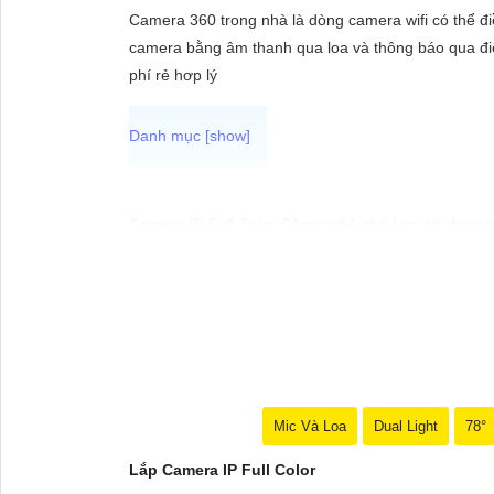
ĐẶT
Camera 360 trong nhà là dòng camera wifi có thể điề
camera bằng âm thanh qua loa và thông báo qua điệ
phí rẻ hơp lý
PHỤ
KIỆN
CAMERA
Camera IP Full Color Công nghệ phù hợp sử dụng tr
camera sẽ giúp bạn giám sát đầy đủ chi tiết và ch
TƯ
VẤN
DỊCH
VỤ
Mic Và Loa
Dual Light
78°
Lắp Camera IP Full Color