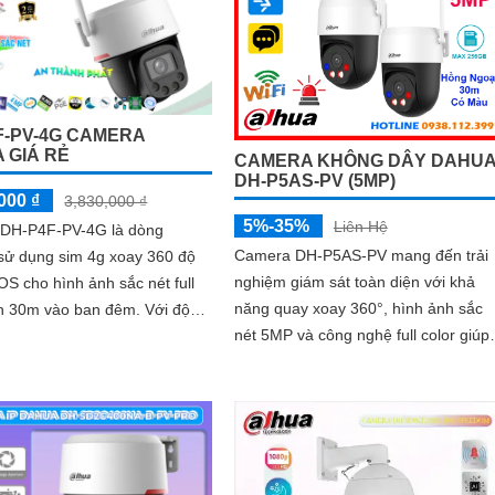
F-PV-4G CAMERA
 GIÁ RẺ
CAMERA KHÔNG DÂY DAHU
DH-P5AS-PV (5MP)
000 ₫
3,830,000 ₫
5%-35%
Liên Hệ
DH-P4F-PV-4G là dòng
Camera DH-P5AS-PV mang đến trải
sử dụng sim 4g xoay 360 độ
nghiệm giám sát toàn diện với khả
S cho hình ảnh sắc nét full
năng quay xoay 360°, hình ảnh sắc
 30m vào ban đêm. Với độ
nét 5MP và công nghệ full color giúp
i 4.0 MP truyền tải nhanh
ghi hình màu cả vào ban đêm. Tích
hợp đèn cảnh báo, còi hú chống trộm
tầm nhìn hồng ngoại 30m, khe thẻ
nhớ đến 256GB cùng chuẩn chống
nước IP66 camera hoạt động ổn địn
trong mọi điều kiện