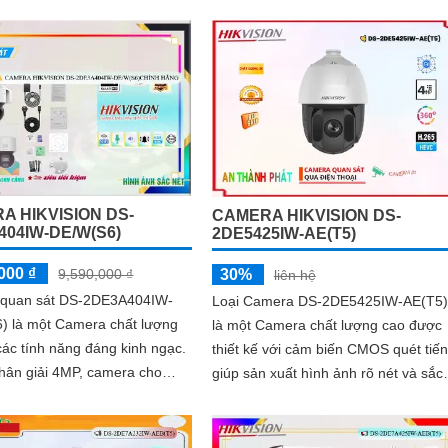
Color trong khoảng cách 30m, came
này có khả năng hiển thị màu sắc sắ
era hoạt...
nét vào ban đêm
A HIKVISION DS-
CAMERA HIKVISION DS-
404IW-DE/W(S6)
2DE5425IW-AE(T5)
000 ₫
30%
9,590,000 ₫
liên hệ
quan sát DS-2DE3A404IW-
Loại Camera DS-2DE5425IW-AE(T5)
) là một Camera chất lượng
là một Camera chất lượng cao được
các tính năng đáng kinh ngạc.
thiết kế với cảm biến CMOS quét tiến
hân giải 4MP, camera cho
giúp sản xuất hình ảnh rõ nét và sắc
 sắc nét và rõ ràng
nét ban đêm. Với công nghệ hồng...