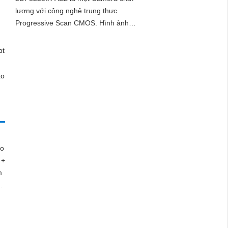
lượng với công nghệ trung thực
Progressive Scan CMOS. Hình ảnh
ban đêm được cải thiện với khả năng
hồng ngoại lên đến 200m, tạo ra một
hình ảnh sáng đẹp
ao
 +
m
y