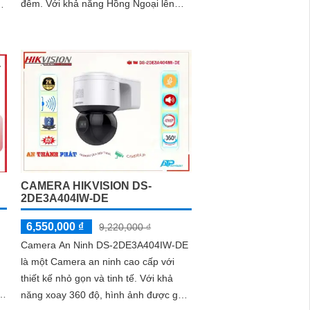
đêm. Với khả năng Hồng Ngoại lên
đến 20m, camera này cho phép bạn
quan sát rõ ràng trong môi trường
thiếu ánh sáng
CAMERA HIKVISION DS-
2DE3A404IW-DE
6,550,000 ₫
9,220,000 ₫
Camera An Ninh DS-2DE3A404IW-DE
là một Camera an ninh cao cấp với
thiết kế nhỏ gọn và tinh tế. Với khả
năng xoay 360 độ, hình ảnh được ghi