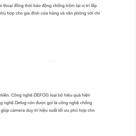
thoại đồng thời báo động chống trộm tại vị trí lắp
phù hợp cho gia đình cửa hàng và văn phòng với chi
 ban đêm. Với khả năng hiển thị màu sắc sắc nét,
gày.
ự nhiên. Công nghệ DEFOG loại bỏ hiệu quả hiện
ông nghệ Defog còn được gọi là công nghệ chống
 giúp camera duy trì hiệu suất tối ưu phù hợp cho