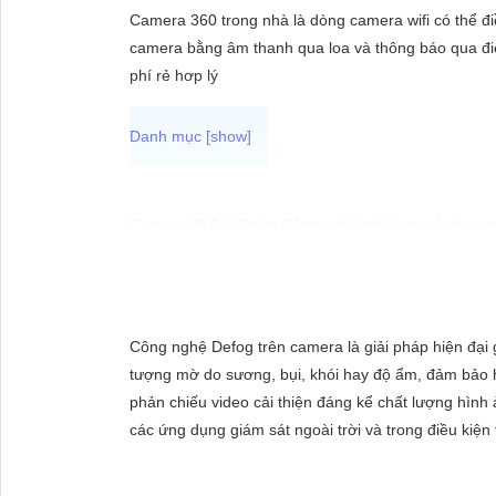
ĐẶT
Camera 360 trong nhà là dòng camera wifi có thể điề
camera bằng âm thanh qua loa và thông báo qua điệ
phí rẻ hơp lý
PHỤ
KIỆN
CAMERA
Camera IP Full Color Công nghệ phù hợp sử dụng tr
camera sẽ giúp bạn giám sát đầy đủ chi tiết và ch
TƯ
VẤN
DỊCH
Công nghệ Defog trên camera là giải pháp hiện đại 
VỤ
tượng mờ do sương, bụi, khói hay độ ẩm, đảm bảo hì
phản chiếu video cải thiện đáng kể chất lượng hình
các ứng dụng giám sát ngoài trời và trong điều kiện t