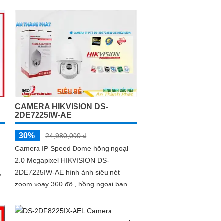
ra
lại sắc nét và độ phân giải Ultra 2k,
c
mang lại chất lượng hình ảnh tuyệt vời
CAMERA HIKVISION DS-
2DE7225IW-AE
30%
24,980,000 ₫
Camera IP Speed Dome hồng ngoại
2.0 Megapixel HIKVISION DS-
,
2DE7225IW-AE hình ảnh siêu nét
zoom xoay 360 độ , hồng ngoại ban
đêm lên tới 150 mét , ngoài ra còn
quan sát rõ ban đêm...