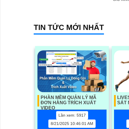
360 độ, camera cho phép giám sát
kính 2
toàn diện mọi góc độ
TIN TỨC MỚI NHẤT
PHẦN MỀM QUẢN LÝ MÃ
LIV
ĐƠN HÀNG TRÍCH XUẤT
SÁT
VIDEO
Lần xem: 5917
8/21/2025 10:46:01 AM