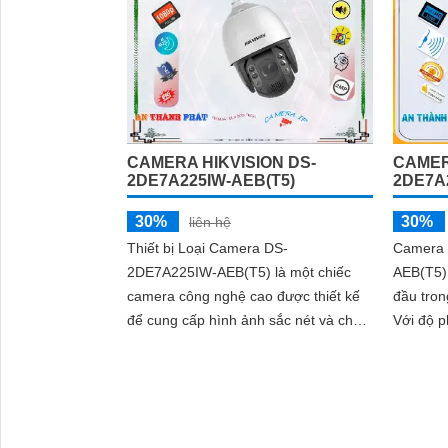
CAMERA HIKVISION DS-
CAMER
2DE7A225IW-AEB(T5)
2DE7A
30%
30%
liên hệ
Thiết bị Loại Camera DS-
Camera 
2DE7A225IW-AEB(T5) là một chiếc
AEB(T5)
camera công nghệ cao được thiết kế
đầu tron
để cung cấp hình ảnh sắc nét và chất
Với độ 
lượng vượt trội. Với độ phân giải cao
camera n
lên đến 2MP, camera này cho phép
và chân
tạo ra các hình ảnh rõ nét và chi tiết