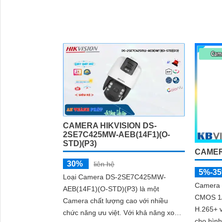
CAMERA HIKVISION DS-
2SE7C425MW-AEB(14F1)(O-
STD)(P3)
CAMER
30%
liên hệ
5%-3
Loại Camera DS-2SE7C425MW-
Camera 
AEB(14F1)(O-STD)(P3) là một
CMOS 1/
Camera chất lượng cao với nhiều
H.265+ v
chức năng ưu việt. Với khả năng xoay
cho hình ảnh s