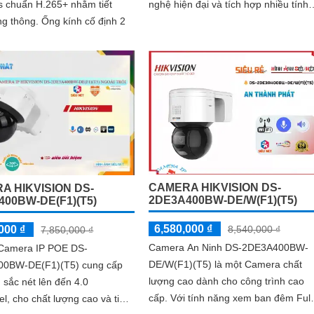
nghệ hiện đại và tích hợp nhiều tính
s chuẩn H.265+ nhằm tiết
năng đáng tin cậy. Camera này có độ
kiệm băng thông. Ống kính cố định 2
phân giải cao, mang lại hình ảnh sắc
nét và chi tiết
CAMERA HIKVISION DS-
A HIKVISION DS-
2DE3A400BW-DE/W(F1)(T5)
400BW-DE(F1)(T5)
6,580,000 ₫
000 ₫
8,540,000 ₫
7,850,000 ₫
Camera An Ninh DS-2DE3A400BW-
ị Camera IP POE DS-
DE/W(F1)(T5) là một Camera chất
0BW-DE(F1)(T5) cung cấp
lượng cao dành cho công trình cao
 sắc nét lên đến 4.0
cấp. Với tính năng xem ban đêm Full
l, cho chất lượng cao và tiết