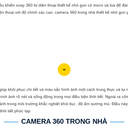
u khiển xoay 360 từ diện thoại thiết kế nhỏ gọn có micro và loa để đàm 
n thoại với độ chính xác cao. camera 360 trong nhà thiết kế nhỏ gọn 
ong các môi trường có ánh sáng yếu, giúp quan sát rõ nét ngay cả vào
ính xác mọi hoạt động xung quanh, hình ảnh có màu ban đêm như ban n
giúp khôi phục chi tiết và màu sắc hình ảnh một cách trung thực và t
nh ảnh rõ nét và sống động trong mọi điều kiện thời tiết. Ngoài ra c
 ảnh trong môi trường khắc nghiệt khói bụi , độ ẩm sương mù. Điều này
hời tiết phức tạp.
CAMERA 360 TRONG NHÀ