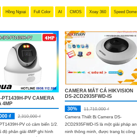
Hồng Ngoại
Full Color
AI
CMOS
Xoay 360
Speed Dome
CAMERA MẮT CÁ HIKVISION
DS-2CD2935FWD-IS
C-PT1439H-PV CAMERA
 4MP
30%
11,710,000 ₫
000 ₫
2,310,000 ₫
Camera Thiết Bị Camera DS-
2CD2935FWD-IS là một giải pháp an
PT1439H-PV có cảm biến 1/2.
ninh thông minh, được trang bị công
 độ phân giải 4MP ghi hình