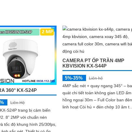
CAMERA PT ỐP TRẦN 4MP
KBVISION KX-S44P
5%-35%
Liên hệ
4MP sắc nét + quay ngang 345° – b
A 360° KX-S24P
quát chi tiết toàn không gian LED ấm
hồng ngoại 30m – Full Color ban đê
5%
Liên Hệ
linh hoạt Còi hú + đèn chớp 10 âm tù
KX-S24P trang bị cảm biến
chỉnh – cảnh báo chủ động tức thì
2. 8” 2MP với chuẩn nén
à tốc độ khung hình 25/30fps,
ắc nét. Thiết bị có ống