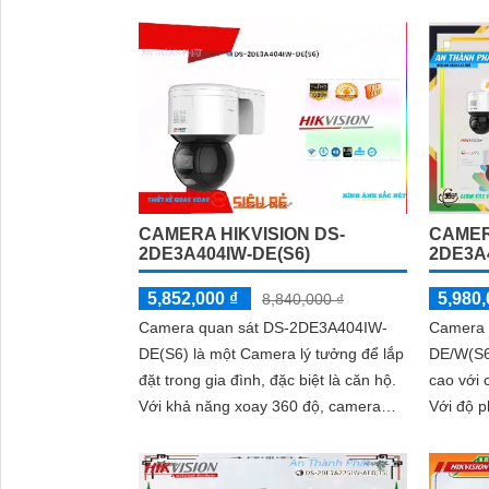
hảo. Với khả năng xem ban đêm cùng
kiệm. Được trang bị công nghệ IP
hồng ngoại...
POE, cam
CAMERA HIKVISION DS-
CAMER
2DE3A404IW-DE(S6)
2DE3A
5,852,000 ₫
5,980,
8,840,000 ₫
Camera quan sát DS-2DE3A404IW-
Camera 
DE(S6) là một Camera lý tưởng để lắp
DE/W(S6
đặt trong gia đình, đặc biệt là căn hộ.
cao với 
Với khả năng xoay 360 độ, camera
Với độ p
này có thể giám sát toàn bộ không
hình ảnh
gian một cách hiệu quả