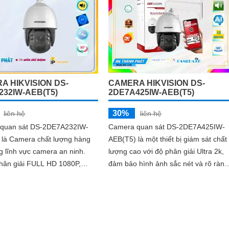
A HIKVISION DS-
CAMERA HIKVISION DS-
232IW-AEB(T5)
2DE7A425IW-AEB(T5)
30%
liên hệ
liên hệ
quan sát DS-2DE7A232IW-
Camera quan sát DS-2DE7A425IW-
 là Camera chất lượng hàng
AEB(T5) là một thiết bị giám sát chất
g lĩnh vực camera an ninh.
lượng cao với độ phân giải Ultra 2k,
phân giải FULL HD 1080P,
đảm bảo hình ảnh sắc nét và rõ ràng
ày mang lại hình ảnh sắc nét
Với công nghệ ban đêm Hồng Ngoại
 thực
Smart IR, camera có khả năng quan
sát trong bóng tối mà không gây chói
mắt