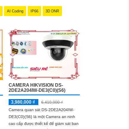
AI Coding
IP66
3D DNR
CAMERA HIKVISION DS-
2DE2A204IW-DE3(C0)(S6)
3,980,000 ₫
6,410,000 ₫
Camera quan sát DS-2DE2A204IW-
DE3(C0)(S6) là một Camera an ninh
cao cấp được thiết kế để giám sát ban