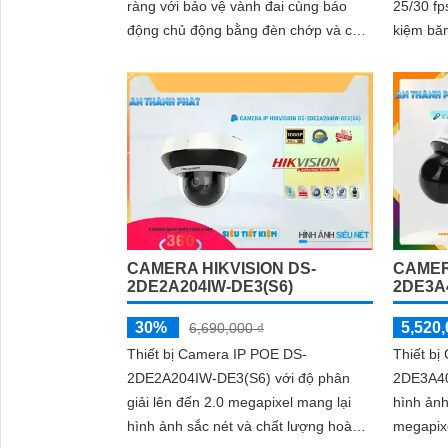
ràng với bảo vệ vành đai cùng báo
25/30 fp
động chủ động bằng đèn chớp và còi
hú. độ phân giải 2MP ghi hình sác nét
kêt hợp cùng loa và mic thu âm thanh
và dàm thoại chát lượng cao
CAMERA HIKVISION DS-
CAMER
2DE2A204IW-DE3(S6)
2DE3A
30%
5,520,
6,690,000 ₫
Thiết bị Camera IP POE DS-
Thiết b
2DE2A204IW-DE3(S6) với độ phân
2DE3A40
giải lên đến 2.0 megapixel mang lại
hình ảnh
hình ảnh sắc nét và chất lượng hoàn
megapixe