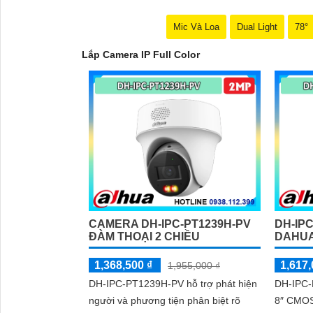
Mic Và Loa
Dual Light
78°
Lắp Camera IP Full Color
CAMERA DH-IPC-PT1239H-PV
DH-IP
'
ĐÀM THOẠI 2 CHIỀU
DAHUA
1,368,500 ₫
1,617,
1,955,000 ₫
DH-IPC-PT1239H-PV hỗ trợ phát hiện
DH-IPC-
người và phương tiện phân biệt rõ
8″ CMOS