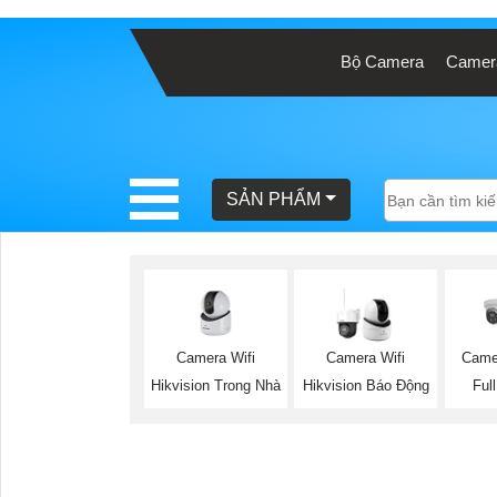
Bộ Camera
Camera
BÁO
GIÁ
TRỌN
GÓI
SẢN PHẨM
SẢN
PHẨM
Camera Wifi
Camera Wifi
Came
Hikvision Trong Nhà
Hikvision Báo Động
Ful
TƯ
VẤN
LẮP