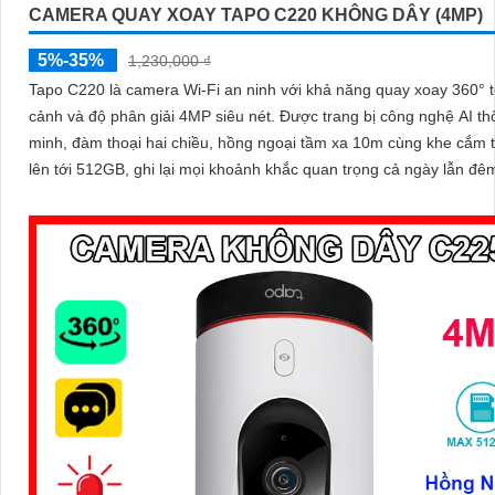
CAMERA QUAY XOAY TAPO C220 KHÔNG DÂY (4MP)
5%-35%
1,230,000 ₫
Tapo C220 là camera Wi-Fi an ninh với khả năng quay xoay 360° 
cảnh và độ phân giải 4MP siêu nét. Được trang bị công nghệ AI thông
minh, đàm thoại hai chiều, hồng ngoại tầm xa 10m cùng khe cắm 
lên tới 512GB, ghi lại mọi khoảnh khắc quan trọng cả ngày lẫn đê