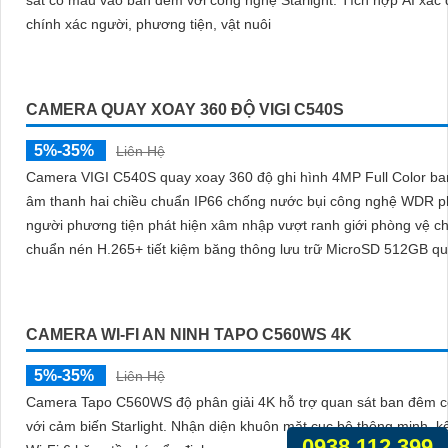
CAMERA KHÔNG DÂY TAPO C510W (3MP)
5%-35%
1,690,000 ₫
Tapo C510W là giải pháp an ninh thông minh tích hợp camera Wi-
xoay 360° với độ phân giải 3MP cho hình ảnh sắc nét sống động. Nhờ
0938.112.399