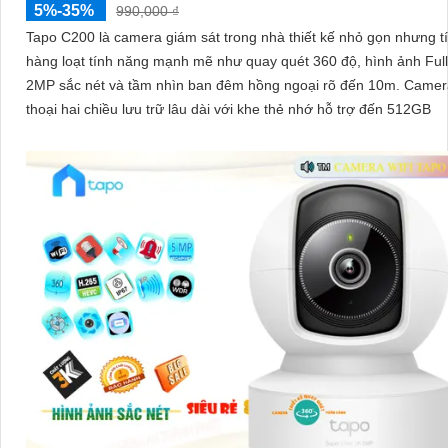
5%-35%
990,000 ₫
Tapo C200 là camera giám sát trong nhà thiết kế nhỏ gọn nhưng t
hàng loạt tính năng mạnh mẽ như quay quét 360 độ, hình ảnh Ful
2MP sắc nét và tầm nhìn ban đêm hồng ngoại rõ đến 10m. Camera đàm
thoại hai chiều lưu trữ lâu dài với khe thẻ nhớ hỗ trợ đến 512GB