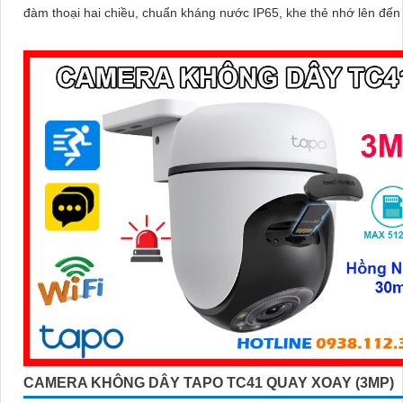
đàm thoại hai chiều, chuẩn kháng nước IP65, khe thẻ nhớ lên đế
cùng tính năng phát hiện người và theo dõi chuyển động tự động, 
bạn kiểm soát an ninh dễ dàng và hiệu quả
CAMERA KHÔNG DÂY TAPO TC41 QUAY XOAY (3MP)