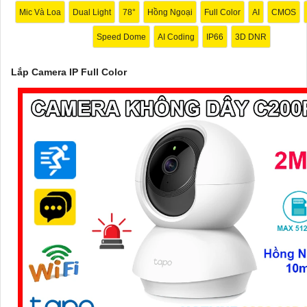
Mic Và Loa
Dual Light
78°
Hồng Ngoại
Full Color
AI
CMOS
Speed Dome
AI Coding
IP66
3D DNR
'
Lắp Camera IP Full Color