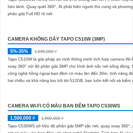
CAMERA WI-FI 4G TAPO C501GW NGOÀI TRỜI
5%-35%
3,390,000 ₫
Tapo C501GW hỗ trợ kết nối 4G LTE không cần Wi-Fi, thích hợp c
hẻo lánh. Quay quét 360°, AI phát hiện người thú cưng và phương tiện độ
phân giải Full HD rõ nét