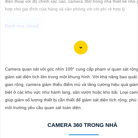
điện thoại với độ chính xác cao. camera 360 trong nhà thiết kế nhỏ
ĐẶT
hợp cho gia đình cửa hàng và văn phòng với chi phí rẻ hơp lý
PHỤ
KIỆN
CAMERA
Camera IP Full Color Công nghệ phù hợp sử dụng trong các môi tr
ánh sáng yếu, giúp quan sát rõ nét ngay cả vào ban đêm. Với khả n
thị màu sắc sắc nét, camera sẽ giúp bạn giám sát đầy đủ chi tiết và
Camera quan sát với góc nhìn 109° cung cấp phạm vi quan sát rộng
TƯ
mọi hoạt động xung quanh, hình ảnh có màu ban đêm như ban ngà
giám sát diện tích lớn trong một khung hình. Với khả năng bao quát
VẤN
gian rộng, camera giảm thiểu điểm mù và tăng cường hiệu quả giám
DỊCH
biệt ở các khu vực như hành lang, sân vườn hoặc kho bãi. Loại ca
VỤ
giúp giảm số lượng thiết bị cần thiết để giám sát diện tích rộng, phù
môi trường yêu cầu quan sát toàn diện.
CAMERA 360 TRONG NHÀ