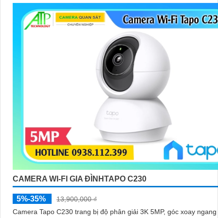
CAMERA WI-FI GIA ĐÌNHTAPO C230
5%-35%
13,900,000 ₫
Camera Tapo C230 trang bị độ phân giải 3K 5MP, góc xoay ngang 