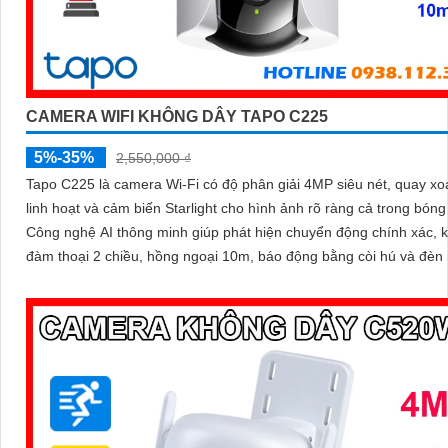
CAMERA WIFI KHÔNG DÂY TAPO C225
5%-35%
2,550,000 ₫
Tapo C225 là camera Wi-Fi có độ phân giải 4MP siêu nét, quay xo
linh hoạt và cảm biến Starlight cho hình ảnh rõ ràng cả trong bóng 
Công nghệ AI thông minh giúp phát hiện chuyển động chính xác, 
đàm thoại 2 chiều, hồng ngoại 10m, báo động bằng còi hú và đèn 
mang đến giải pháp an ninh toàn diện, với khe cắm thẻ nhớ hỗ trợ 
512GB lưu trữ lâu dài