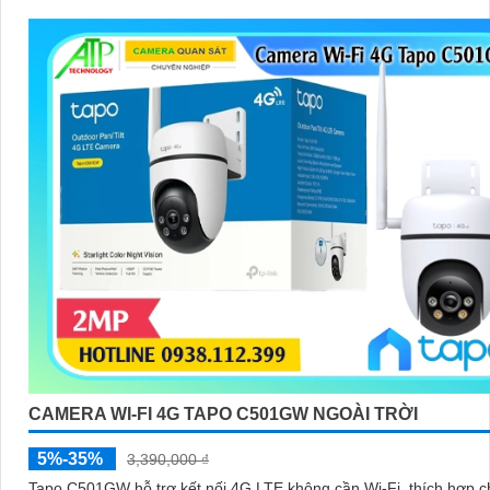
CAMERA IP WIFI KHÔNG DÂY TAPO C500
5%-35%
1,980,000 ₫
Tapo C500 là camera an ninh ngoài trời mạnh mẽ với thiết kế bền 
chuẩn IP65, chống chọi tốt mọi điều kiện thời tiết. Với độ phân giải 2MP
khả năng quay quét linh hoạt và tầm nhìn hồng ngoại ban đêm lê
30m camera mang đến hình ảnh sắc nét 24/7