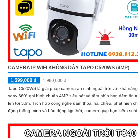
CAMERA IP WIFI KHÔNG DÂY TAPO C520WS (4MP)
1,599,000 ₫
1,980,000 ₫
Tapo C520WS là giải pháp camera an ninh ngoài trời với khả năn
xoay 360° ghi hình chuẩn 4MP siêu nét và tầm nhìn ban đêm ấn 
lên tới 30m. Tích hợp công nghệ đàm thoại hai chiều, phát hiện chuyển
động thông minh và báo động kịp thời, camera giúp bạn kiểm soát
dù ở bất cứ đâu