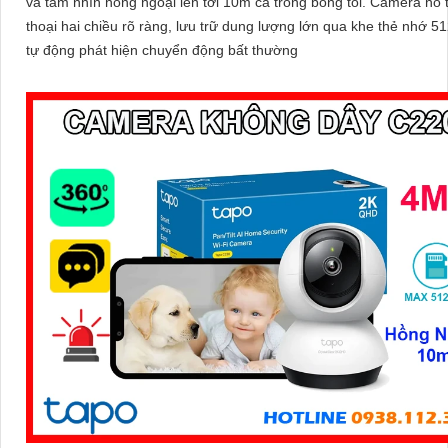
và tầm nhìn hồng ngoại lên tới 10m cả trong bóng tối. Camera hỗ trợ đàm
thoại hai chiều rõ ràng, lưu trữ dung lượng lớn qua khe thẻ nhớ 
tự động phát hiện chuyển động bất thường