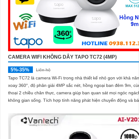
CAMERA WIFI KHÔNG DÂY TAPO TC72 (4MP)
5%-35%
Liên hệ
Tapo TC72 là camera Wi-Fi trong nhà thiết kế nhỏ gọn với khả nă
xoay 360°, độ phân giải 4MP sắc nét, hồng ngoại ban đêm 9m, c
thoại 2 chiều chân thực, camera giúp bạn quan sát mọi ngóc ngác
không gian sống. Tích hợp tính năng phát hiện chuyển động và báo động
thông minh, cùng khe thẻ nhớ hỗ trợ đến 512GB, Tapo TC72 man
sự an tâm tuyệt đối cho cả gia đình