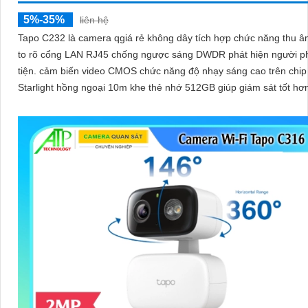
5%-35%
liên hệ
Tapo C232 là camera qgiá rẻ không dây tích hợp chức năng thu â
to rõ cổng LAN RJ45 chống ngược sáng DWDR phát hiện người 
tiện. cảm biến video CMOS chức năng độ nhạy sáng cao trên chip
Starlight hồng ngoại 10m khe thẻ nhớ 512GB giúp giám sát tốt hơ
điều kiện thiếu sáng