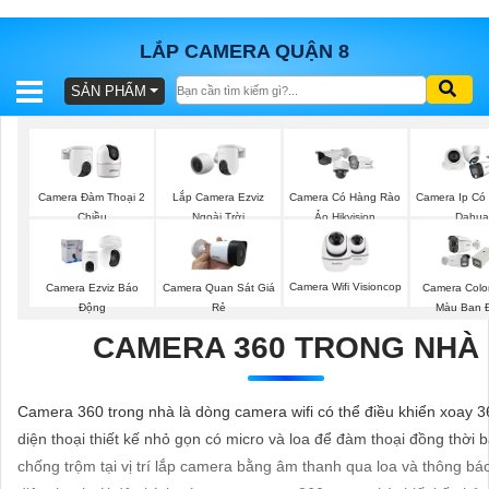
LẮP CAMERA QUẬN 8
SẢN PHẨM
BÁO
GIÁ
TRỌN
GÓI
Lắp Camera Ezviz
Camera Đàm Thoại 2
Camera Có Hàng Rào
Camera Ip Có
Ngoài Trời
Chiều
Ảo Hikvision
Dahua
SẢN
Camera Wifi Visioncop
Camera Ezviz Báo
Camera Quan Sát Giá
Camera Colo
PHẨM
Động
Rẻ
Màu Ban 
CAMERA 360 TRONG NHÀ
TƯ
Camera 360 trong nhà là dòng camera wifi có thể điều khiển xoay 3
VẤN
diện thoại thiết kế nhỏ gọn có micro và loa để đàm thoại đồng thời 
LẮP
chống trộm tại vị trí lắp camera bằng âm thanh qua loa và thông bá