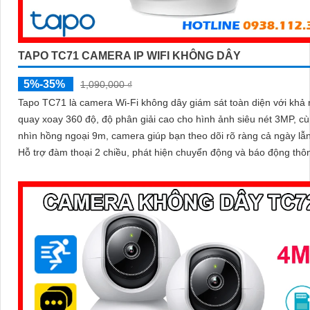
TAPO TC71 CAMERA IP WIFI KHÔNG DÂY
5%-35%
1,090,000 ₫
Tapo TC71 là camera Wi-Fi không dây giám sát toàn diện với khả
quay xoay 360 độ, độ phân giải cao cho hình ảnh siêu nét 3MP, c
nhìn hồng ngoại 9m, camera giúp bạn theo dõi rõ ràng cả ngày lẫ
Hỗ trợ đàm thoại 2 chiều, phát hiện chuyển động và báo động thô
camera TC71 không chỉ ghi lại mọi khoảnh khắc quan trọng mà cò
động bảo vệ an toàn cho ngôi nhà bạn