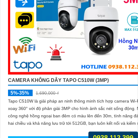
CAMERA KHÔNG DÂY TAPO C510W (3MP)
5%-35%
1,690,000 ₫
Tapo C510W là giải pháp an ninh thông minh tích hợp camera Wi-
xoay 360° với độ phân giải 3MP cho hình ảnh sắc nét sống động. Nhờ
công nghệ hồng ngoại ban đêm có màu lên đến 30m, tính năng đ
hai chiều và khả năng lưu trữ tới 512GB, bạn luôn kết nối và kiểm 
mọi chuyển động dù ở bất cứ đâu, với thiết kế bền bỉ đạt chuẩn IP
0938.112.399