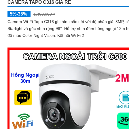
CAMERA TAPO C316 GIÁ RẺ
5%-35%
1,490,000 ₫
Camera Wi-Fi Tapo C316 ghi hình sắc nét với độ phân giải 3MP, c
Starlight và góc nhìn rộng 98°. Hỗ trợ nhìn đêm hồng ngoại 12m hoặc chế
độ màu Color Night Vision. Kết nối Wi-Fi 2