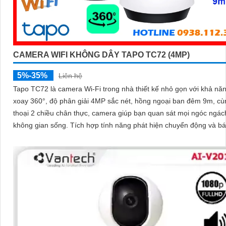
CAMERA WIFI KHÔNG DÂY TAPO TC72 (4MP)
5%-35%
Liên hệ
Tapo TC72 là camera Wi-Fi trong nhà thiết kế nhỏ gọn với khả nă
xoay 360°, độ phân giải 4MP sắc nét, hồng ngoại ban đêm 9m, c
thoại 2 chiều chân thực, camera giúp bạn quan sát mọi ngóc ngác
không gian sống. Tích hợp tính năng phát hiện chuyển động và báo động
thông minh, cùng khe thẻ nhớ hỗ trợ đến 512GB, Tapo TC72 man
sự an tâm tuyệt đối cho cả gia đình