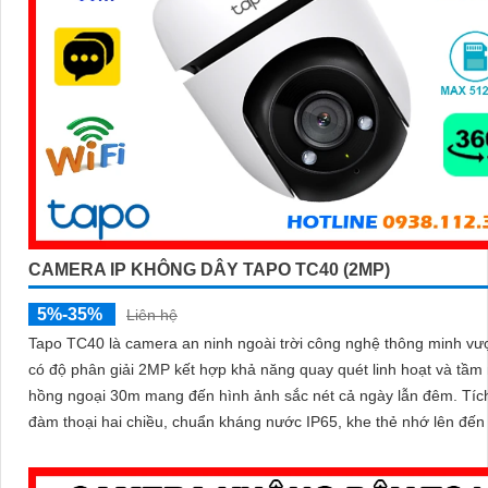
CAMERA IP KHÔNG DÂY TAPO TC40 (2MP)
5%-35%
Liên hệ
Tapo TC40 là camera an ninh ngoài trời công nghệ thông minh vượ
có độ phân giải 2MP kết hợp khả năng quay quét linh hoạt và tầm
hồng ngoại 30m mang đến hình ảnh sắc nét cả ngày lẫn đêm. Tích hợp
đàm thoại hai chiều, chuẩn kháng nước IP65, khe thẻ nhớ lên đế
cùng tính năng phát hiện người và theo dõi chuyển động tự động, 
bạn kiểm soát an ninh dễ dàng và hiệu quả