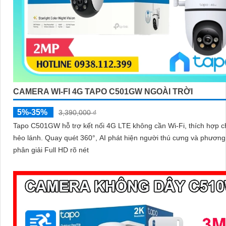
CAMERA WI-FI 4G TAPO C501GW NGOÀI TRỜI
5%-35%
3,390,000 ₫
Tapo C501GW hỗ trợ kết nối 4G LTE không cần Wi-Fi, thích hợp c
hẻo lánh. Quay quét 360°, AI phát hiện người thú cưng và phương tiện độ
phân giải Full HD rõ nét