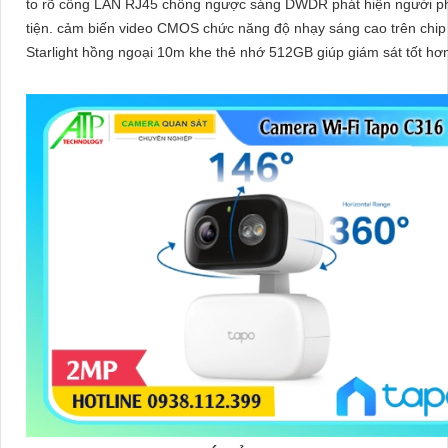
to rõ cổng LAN RJ45 chống ngược sáng DWDR phát hiện người 
tiện. cảm biến video CMOS chức năng độ nhạy sáng cao trên chip
Starlight hồng ngoại 10m khe thẻ nhớ 512GB giúp giám sát tốt hơ
điều kiện thiếu sáng