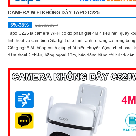
CAMERA WIFI KHÔNG DÂY TAPO C225
5%-35%
2,550,000 ₫
Tapo C225 là camera Wi-Fi có độ phân giải 4MP siêu nét, quay xo
linh hoạt và cảm biến Starlight cho hình ảnh rõ ràng cả trong bóng 
Công nghệ AI thông minh giúp phát hiện chuyển động chính xác, 
đàm thoại 2 chiều, hồng ngoại 10m, báo động bằng còi hú và đèn 
mang đến giải pháp an ninh toàn diện, với khe cắm thẻ nhớ hỗ trợ 
512GB lưu trữ lâu dài