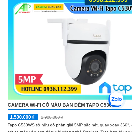
hệ thống cảnh báo thông minh
CAMERA WI-FI CÓ MÀU BAN ĐÊM TAPO C530WS
1,500,000 ₫
1,900,000 ₫
Tapo C530WS sở hữu độ phân giải 5MP sắc nét, quay xoay 360°,
sát có màu vào ban đêm với công nghệ Starlight. Tích hợp AI xác định