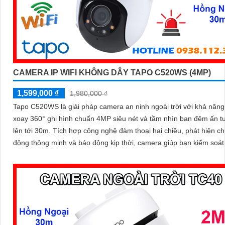
CAMERA IP WIFI KHÔNG DÂY TAPO C520WS (4MP)
1,599,000 ₫
1,980,000 ₫
Tapo C520WS là giải pháp camera an ninh ngoài trời với khả năn
xoay 360° ghi hình chuẩn 4MP siêu nét và tầm nhìn ban đêm ấn 
lên tới 30m. Tích hợp công nghệ đàm thoại hai chiều, phát hiện chuyển
động thông minh và báo động kịp thời, camera giúp bạn kiểm soát
dù ở bất cứ đâu