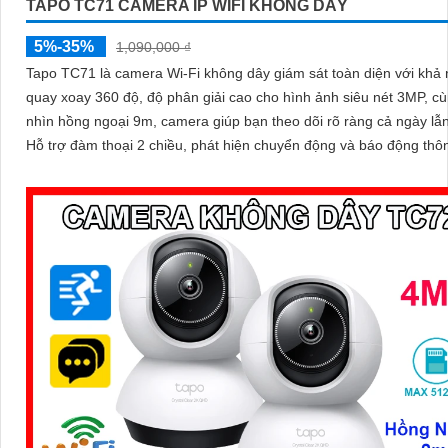
TAPO TC71 CAMERA IP WIFI KHÔNG DÂY
5%-35%
1,090,000 ₫
Tapo TC71 là camera Wi-Fi không dây giám sát toàn diện với khả
quay xoay 360 độ, độ phân giải cao cho hình ảnh siêu nét 3MP, c
nhìn hồng ngoại 9m, camera giúp bạn theo dõi rõ ràng cả ngày lẫ
Hỗ trợ đàm thoại 2 chiều, phát hiện chuyển động và báo động thô
camera TC71 không chỉ ghi lại mọi khoảnh khắc quan trọng mà cò
động bảo vệ an toàn cho ngôi nhà bạn