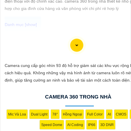
điện thoại với độ chính xác cao. camera 360 trong nhà thiết kế nhỏ
ĐẶT
hợp cho gia đình cửa hàng và văn phòng với chi phí rẻ hơp lý
PHỤ
KIỆN
CAMERA
Camera IP Full Color Công nghệ phù hợp sử dụng trong các môi tr
ánh sáng yếu, giúp quan sát rõ nét ngay cả vào ban đêm. Với khả n
thị màu sắc sắc nét, camera sẽ giúp bạn giám sát đầy đủ chi tiết và
Camera cung cấp góc nhìn 93 độ hỗ trợ giám sát các khu vực rộng 
TƯ
mọi hoạt động xung quanh, hình ảnh có màu ban đêm như ban ngà
cách hiệu quả. Không những vậy mà hình ảnh từ camera luôn rõ nét
VẤN
định, giúp tăng cường an ninh và bảo vệ tài sản một cách toàn diện.
DỊCH
VỤ
CAMERA 360 TRONG NHÀ
Mic Và Loa
Dual Light
78°
Hồng Ngoại
Full Color
AI
CMOS
Speed Dome
AI Coding
IP66
3D DNR