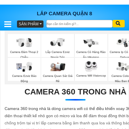
LẮP CAMERA QUẬN 8
SẢN PHẨM
BÁO
GIÁ
TRỌN
GÓI
Lắp Camera Ezviz
Camera Đàm Thoại 2
Camera Có Hàng Rào
Camera Ip Có
Ngoài Trời
Chiều
Ảo Hikvision
Dahua
SẢN
Camera Wifi Visioncop
Camera Ezviz Báo
Camera Quan Sát Giá
Camera Colo
PHẨM
Động
Rẻ
Màu Ban 
CAMERA 360 TRONG NHÀ
TƯ
Camera 360 trong nhà là dòng camera wifi có thể điều khiển xoay 3
VẤN
diện thoại thiết kế nhỏ gọn có micro và loa để đàm thoại đồng thời 
LẮP
chống trộm tại vị trí lắp camera bằng âm thanh qua loa và thông bá