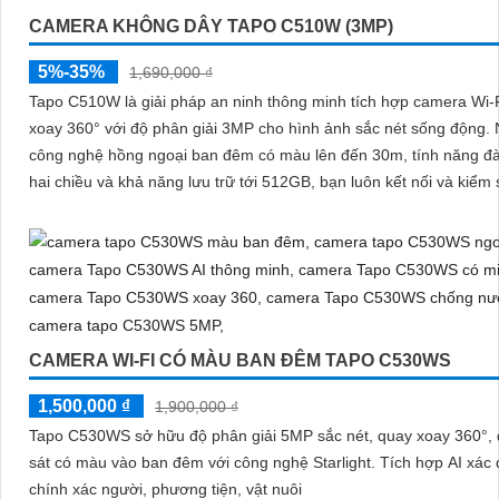
CAMERA KHÔNG DÂY TAPO C510W (3MP)
5%-35%
1,690,000 ₫
Tapo C510W là giải pháp an ninh thông minh tích hợp camera Wi-
xoay 360° với độ phân giải 3MP cho hình ảnh sắc nét sống động. Nhờ
công nghệ hồng ngoại ban đêm có màu lên đến 30m, tính năng đ
hai chiều và khả năng lưu trữ tới 512GB, bạn luôn kết nối và kiểm 
mọi chuyển động dù ở bất cứ đâu, với thiết kế bền bỉ đạt chuẩn IP
hệ thống cảnh báo thông minh
CAMERA WI-FI CÓ MÀU BAN ĐÊM TAPO C530WS
1,500,000 ₫
1,900,000 ₫
Tapo C530WS sở hữu độ phân giải 5MP sắc nét, quay xoay 360°,
sát có màu vào ban đêm với công nghệ Starlight. Tích hợp AI xác định
chính xác người, phương tiện, vật nuôi