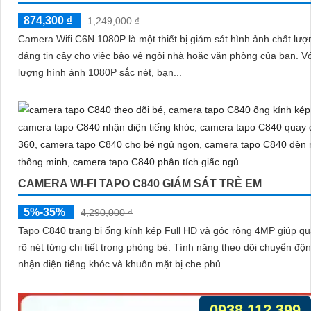
874,300 ₫
1,249,000 ₫
Camera Wifi C6N 1080P là một thiết bị giám sát hình ảnh chất lượ
đáng tin cậy cho việc bảo vệ ngôi nhà hoặc văn phòng của bạn. Với chất
lượng hình ảnh 1080P sắc nét, bạn...
CAMERA WI-FI TAPO C840 GIÁM SÁT TRẺ EM
5%-35%
4,290,000 ₫
Tapo C840 trang bị ống kính kép Full HD và góc rộng 4MP giúp qu
rõ nét từng chi tiết trong phòng bé. Tính năng theo dõi chuyển động 360°,
nhận diện tiếng khóc và khuôn mặt bị che phủ
0938.112.399