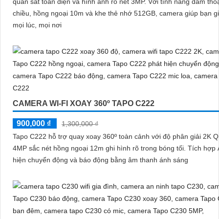
quan sát toàn diện và hình ảnh rõ nét 3MP. Với tính năng đàm thoại 2
chiều, hồng ngoại 10m và khe thẻ nhớ 512GB, camera giúp bạn g
mọi lúc, mọi nơi
CAMERA WI-FI XOAY 360º TAPO C222
900,000 ₫
1,300,000 ₫
Tapo C222 hỗ trợ quay xoay 360º toàn cảnh với độ phân giải 2K 
4MP sắc nét hồng ngoại 12m ghi hình rõ trong bóng tối. Tích hợp AI phát
hiện chuyển động và báo động bằng âm thanh ánh sáng