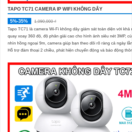
TAPO TC71 CAMERA IP WIFI KHÔNG DÂY
5%-35%
1,090,000 ₫
Tapo TC71 là camera Wi-Fi không dây giám sát toàn diện với khả
quay xoay 360 độ, độ phân giải cao cho hình ảnh siêu nét 3MP, c
nhìn hồng ngoại 9m, camera giúp bạn theo dõi rõ ràng cả ngày lẫ
Hỗ trợ đàm thoại 2 chiều, phát hiện chuyển động và báo động thô
camera TC71 không chỉ ghi lại mọi khoảnh khắc quan trọng mà cò
động bảo vệ an toàn cho ngôi nhà bạn