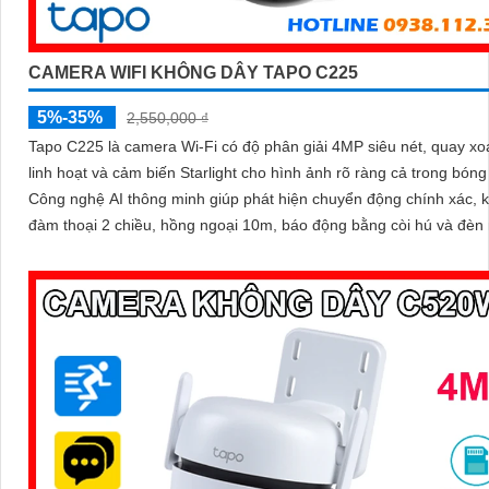
CAMERA WIFI KHÔNG DÂY TAPO C225
5%-35%
2,550,000 ₫
Tapo C225 là camera Wi-Fi có độ phân giải 4MP siêu nét, quay xo
linh hoạt và cảm biến Starlight cho hình ảnh rõ ràng cả trong bóng 
Công nghệ AI thông minh giúp phát hiện chuyển động chính xác, 
đàm thoại 2 chiều, hồng ngoại 10m, báo động bằng còi hú và đèn 
mang đến giải pháp an ninh toàn diện, với khe cắm thẻ nhớ hỗ trợ 
512GB lưu trữ lâu dài