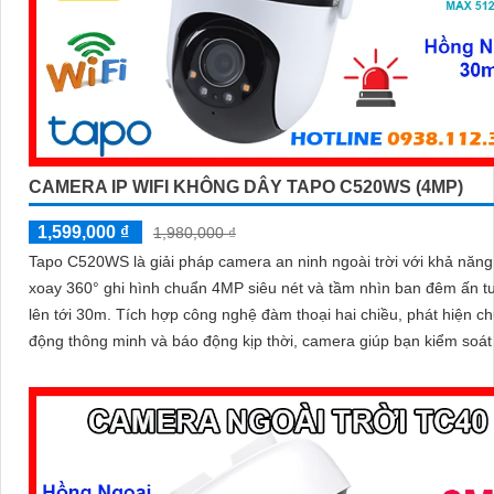
CAMERA IP WIFI KHÔNG DÂY TAPO C520WS (4MP)
1,599,000 ₫
1,980,000 ₫
Tapo C520WS là giải pháp camera an ninh ngoài trời với khả năn
xoay 360° ghi hình chuẩn 4MP siêu nét và tầm nhìn ban đêm ấn 
lên tới 30m. Tích hợp công nghệ đàm thoại hai chiều, phát hiện chuyển
động thông minh và báo động kịp thời, camera giúp bạn kiểm soát
dù ở bất cứ đâu