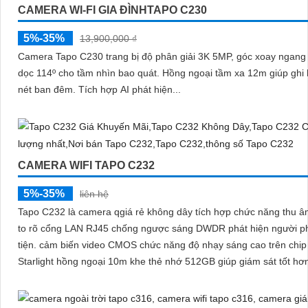
CAMERA WI-FI GIA ĐÌNHTAPO C230
5%-35%
13,900,000 ₫
Camera Tapo C230 trang bị độ phân giải 3K 5MP, góc xoay ngang 
dọc 114º cho tầm nhìn bao quát. Hồng ngoại tầm xa 12m giúp ghi hình rõ
nét ban đêm. Tích hợp AI phát hiện...
CAMERA WIFI TAPO C232
5%-35%
liên hệ
Tapo C232 là camera qgiá rẻ không dây tích hợp chức năng thu â
to rõ cổng LAN RJ45 chống ngược sáng DWDR phát hiện người 
tiện. cảm biến video CMOS chức năng độ nhạy sáng cao trên chip
Starlight hồng ngoại 10m khe thẻ nhớ 512GB giúp giám sát tốt hơ
điều kiện thiếu sáng