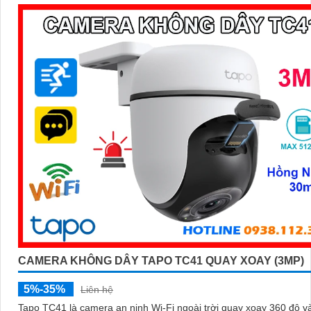
bạn kiểm soát an ninh dễ dàng và hiệu quả
CAMERA KHÔNG DÂY TAPO TC41 QUAY XOAY (3MP)
5%-35%
Liên hệ
Tapo TC41 là camera an ninh Wi-Fi ngoài trời quay xoay 360 độ v