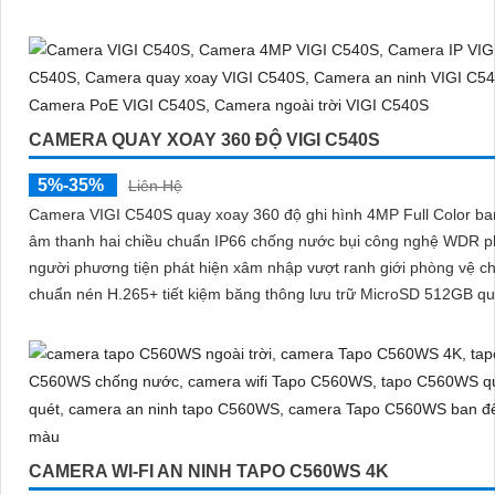
CAMERA QUAY XOAY 360 ĐỘ VIGI C540S
5%-35%
Liên Hệ
Camera VIGI C540S quay xoay 360 độ ghi hình 4MP Full Color b
âm thanh hai chiều chuẩn IP66 chống nước bụi công nghệ WDR p
người phương tiện phát hiện xâm nhập vượt ranh giới phòng vệ c
chuẩn nén H.265+ tiết kiệm băng thông lưu trữ MicroSD 512GB qu
qua VIGI App VIGI Manager giám sát sắc nét hiệu quả
CAMERA WI-FI AN NINH TAPO C560WS 4K