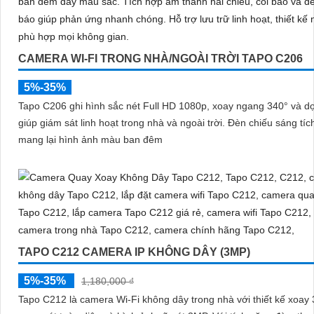
CAMERA WI-FI TRONG NHÀ/NGOÀI TRỜI TAPO C206
5%-35%
Tapo C206 ghi hình sắc nét Full HD 1080p, xoay ngang 340° và d
giúp giám sát linh hoạt trong nhà và ngoài trời. Đèn chiếu sáng tích hợp
mang lại hình ảnh màu ban đêm
TAPO C212 CAMERA IP KHÔNG DÂY (3MP)
5%-35%
1,180,000 ₫
Tapo C212 là camera Wi-Fi không dây trong nhà với thiết kế xoay