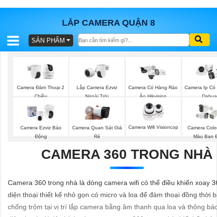
LẮP CAMERA QUẬN 8
SẢN PHẨM
BÁO
GIÁ
TRỌN
GÓI
Lắp Camera Ezviz
Camera Đàm Thoại 2
Camera Có Hàng Rào
Camera Ip Có
Ngoài Trời
Chiều
Ảo Hikvision
Dahua
SẢN
Camera Wifi Visioncop
Camera Ezviz Báo
Camera Quan Sát Giá
Camera Colo
PHẨM
Động
Rẻ
Màu Ban 
CAMERA 360 TRONG NHÀ
TƯ
Camera 360 trong nhà là dòng camera wifi có thể điều khiển xoay 3
VẤN
diện thoại thiết kế nhỏ gọn có micro và loa để đàm thoại đồng thời 
LẮP
chống trộm tại vị trí lắp camera bằng âm thanh qua loa và thông bá