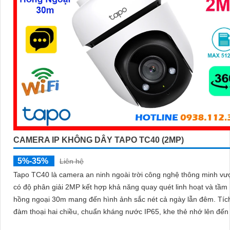
CAMERA IP KHÔNG DÂY TAPO TC40 (2MP)
5%-35%
Liên hệ
Tapo TC40 là camera an ninh ngoài trời công nghệ thông minh vượ
có độ phân giải 2MP kết hợp khả năng quay quét linh hoạt và tầm
hồng ngoại 30m mang đến hình ảnh sắc nét cả ngày lẫn đêm. Tích hợp
đàm thoại hai chiều, chuẩn kháng nước IP65, khe thẻ nhớ lên đế
cùng tính năng phát hiện người và theo dõi chuyển động tự động, 