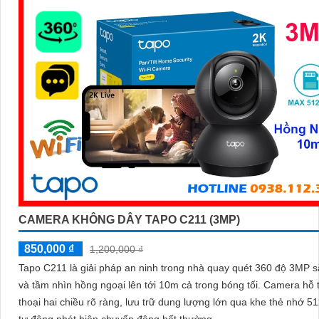
CAMERA KHÔNG DÂY TAPO C211 (3MP)
850,000 ₫
1,200,000 ₫
Tapo C211 là giải pháp an ninh trong nhà quay quét 360 độ 3MP s
và tầm nhìn hồng ngoại lên tới 10m cả trong bóng tối. Camera hỗ trợ đàm
thoại hai chiều rõ ràng, lưu trữ dung lượng lớn qua khe thẻ nhớ 
tự động phát hiện chuyển động bất thường