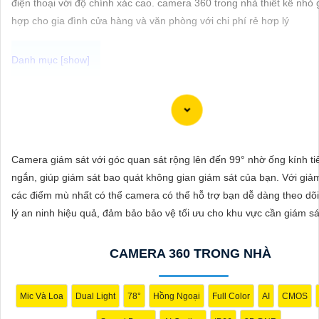
điện thoại với độ chính xác cao. camera 360 trong nhà thiết kế nhỏ
ĐẶT
hợp cho gia đình cửa hàng và văn phòng với chi phí rẻ hơp lý
PHỤ
KIỆN
CAMERA
Camera IP Full Color Công nghệ phù hợp sử dụng trong các môi tr
ánh sáng yếu, giúp quan sát rõ nét ngay cả vào ban đêm. Với khả n
thị màu sắc sắc nét, camera sẽ giúp bạn giám sát đầy đủ chi tiết và
Camera giám sát với góc quan sát rộng lên đến 99° nhờ ống kính ti
TƯ
mọi hoạt động xung quanh, hình ảnh có màu ban đêm như ban ngà
ngắn, giúp giám sát bao quát không gian giám sát của bạn. Với giảm
VẤN
các điểm mù nhất có thể camera có thể hỗ trợ bạn dễ dàng theo dõ
DỊCH
lý an ninh hiệu quả, đảm bảo bảo vệ tối ưu cho khu vực cần giám sá
VỤ
CAMERA 360 TRONG NHÀ
Mic Và Loa
Dual Light
78°
Hồng Ngoại
Full Color
AI
CMOS