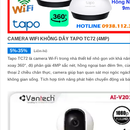
CAMERA WIFI KHÔNG DÂY TAPO TC72 (4MP)
5%-35%
Liên hệ
Tapo TC72 là camera Wi-Fi trong nhà thiết kế nhỏ gọn với khả nă
xoay 360°, độ phân giải 4MP sắc nét, hồng ngoại ban đêm 9m, c
thoại 2 chiều chân thực, camera giúp bạn quan sát mọi ngóc ngác
không gian sống. Tích hợp tính năng phát hiện chuyển động và báo động
thông minh, cùng khe thẻ nhớ hỗ trợ đến 512GB, Tapo TC72 man
sự an tâm tuyệt đối cho cả gia đình