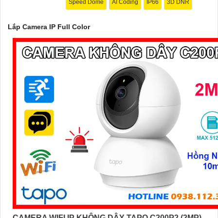
Speed Dome
AI Coding
IP66
3D DNR
Lắp Camera IP Full Color
'
CAMERA WIFI IP KHÔNG DÂY TAPO C200P2 (2MP)