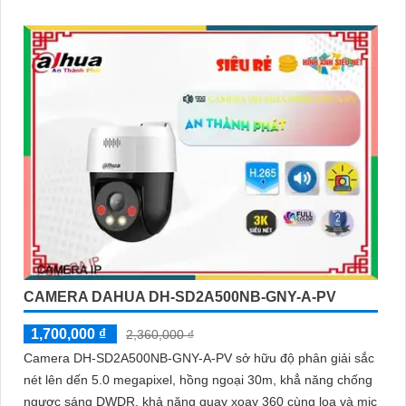
CAMERA DAHUA DH-SD2A500NB-GNY-A-PV
1,700,000 ₫
2,360,000 ₫
Camera DH-SD2A500NB-GNY-A-PV sở hữu độ phân giải sắc
nét lên dến 5.0 megapixel, hồng ngoại 30m, khẳ năng chống
ngược sáng DWDR, khả năng quay xoay 360 cùng loa và mic