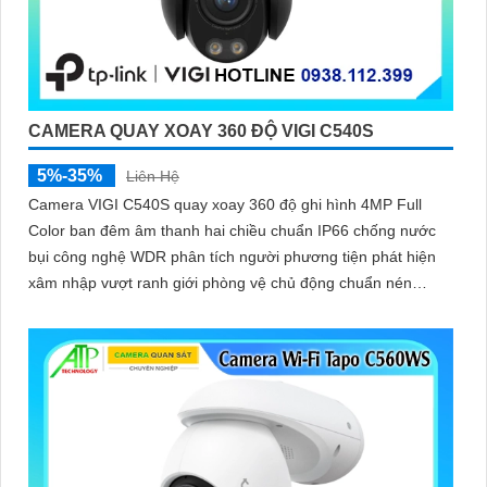
CAMERA QUAY XOAY 360 ĐỘ VIGI C540S
5%-35%
Liên Hệ
Camera VIGI C540S quay xoay 360 độ ghi hình 4MP Full
Color ban đêm âm thanh hai chiều chuẩn IP66 chống nước
bụi công nghệ WDR phân tích người phương tiện phát hiện
xâm nhập vượt ranh giới phòng vệ chủ động chuẩn nén
H.265+ tiết kiệm băng thông lưu trữ MicroSD 512GB quản lý
qua VIGI App VIGI Manager giám sát sắc nét hiệu quả