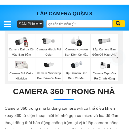
LẮP CAMERA QUẬN 8
SẢN PHẨM
BÁO
GIÁ
TRỌN
GÓI
Lắp Camera Ban
Camera Dahua Có
Camera Hilook Full
Camera Kbvision
Đêm Có Màu UNV
Màu Ban Đêm
Color
Ban Đêm Có Màu
SẢN
Camera Visioncop
Bộ Camera Ban
Camera Full Color
Camera Tapo Giá
Ban Đêm Có Màu
Đêm Có Màu
Hikvision
Rẻ Chính Hãng
PHẨM
Kbvision
CAMERA 360 TRONG NHÀ
TƯ
Camera 360 trong nhà là dòng camera wifi có thể điều khiển
VẤN
xoay 360 từ diện thoại thiết kế nhỏ gọn có micro và loa để đàm
LẮP
thoại đồng thời báo động chống trộm tại vị trí lắp camera bằng