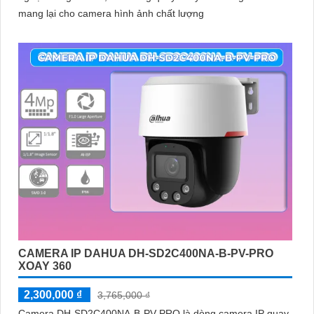
mang lại cho camera hình ảnh chất lượng
CAMERA IP DAHUA DH-SD2C400NA-B-PV-PRO
XOAY 360
2,300,000 ₫
3,765,000 ₫
Camera DH-SD2C400NA-B-PV-PRO là dòng camera IP quay