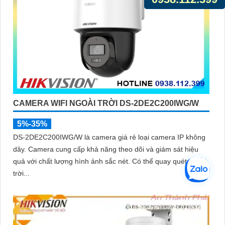
CAMERA WIFI NGOÀI TRỜI DS-2DE2C200IWG/W
5%-35%
DS-2DE2C200IWG/W là camera giá rẻ loại camera IP không
dây. Camera cung cấp khả năng theo dõi và giám sát hiệu
quả với chất lượng hình ảnh sắc nét. Có thể quay quét ngoài
trời...