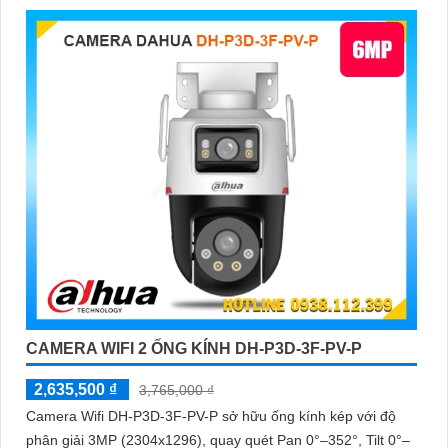
CAMERA WIFI 2 ỐNG KÍNH DH-P3D-3F-PV-P
2,635,500 ₫
3,765,000 ₫
Camera Wifi DH-P3D-3F-PV-P sở hữu ống kính kép với độ
phân giải 3MP (2304x1296), quay quét Pan 0°–352°, Tilt 0°–