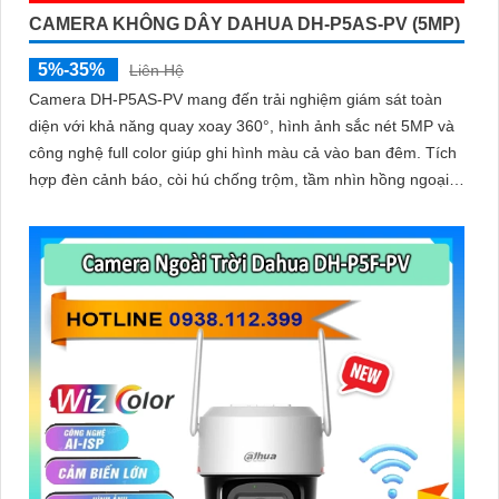
CAMERA KHÔNG DÂY DAHUA DH-P5AS-PV (5MP)
5%-35%
Liên Hệ
Camera DH-P5AS-PV mang đến trải nghiệm giám sát toàn
diện với khả năng quay xoay 360°, hình ảnh sắc nét 5MP và
công nghệ full color giúp ghi hình màu cả vào ban đêm. Tích
hợp đèn cảnh báo, còi hú chống trộm, tầm nhìn hồng ngoại
30m, khe thẻ nhớ đến 256GB cùng chuẩn chống nước IP66
camera hoạt động ổn định trong mọi điều kiện