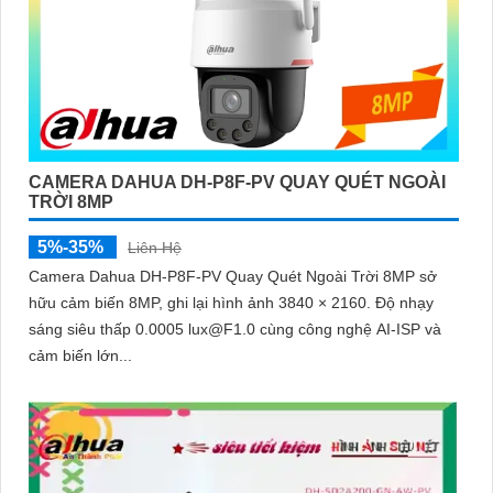
CAMERA DAHUA DH-P8F-PV QUAY QUÉT NGOÀI
TRỜI 8MP
5%-35%
Liên Hệ
Camera Dahua DH-P8F-PV Quay Quét Ngoài Trời 8MP sở
hữu cảm biến 8MP, ghi lại hình ảnh 3840 × 2160. Độ nhạy
sáng siêu thấp 0.0005 lux@F1.0 cùng công nghệ AI-ISP và
cảm biến lớn...