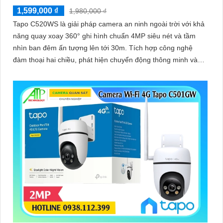
1,599,000 ₫
1,980,000 ₫
Tapo C520WS là giải pháp camera an ninh ngoài trời với khả
năng quay xoay 360° ghi hình chuẩn 4MP siêu nét và tầm
nhìn ban đêm ấn tượng lên tới 30m. Tích hợp công nghệ
đàm thoại hai chiều, phát hiện chuyển động thông minh và
báo động kịp thời, camera giúp bạn kiểm soát an toàn dù ở
bất cứ đâu