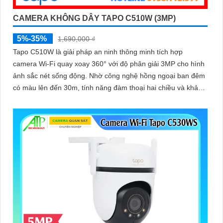
CAMERA KHÔNG DÂY TAPO C510W (3MP)
5%-35%
1,690,000 ₫
Tapo C510W là giải pháp an ninh thông minh tích hợp
camera Wi-Fi quay xoay 360° với độ phân giải 3MP cho hình
ảnh sắc nét sống động. Nhờ công nghệ hồng ngoại ban đêm
có màu lên đến 30m, tính năng đàm thoại hai chiều và khả
năng lưu trữ tới 512GB, bạn luôn kết nối và kiểm soát mọi
chuyển động dù ở bất cứ đâu, với thiết kế bền bỉ đạt chuẩn
IP66 và hệ thống cảnh báo thông minh