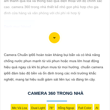
âm thanh qua loa và thông báo qua điện thoại với độ chính xác
ĐẶT
cao. camera 360 trong nhà thiết kế nhỏ gọn phù hợp cho gia
đình cửa hàng và văn phòng với chi phí rẻ hơp lý
PHỤ
KIỆN
CAMERA
Camera IP Full Color Công nghệ phù hợp sử dụng trong các môi
trường có ánh sáng yếu, giúp quan sát rõ nét ngay cả vào ban
Camera Chuẩn ip66 hoàn toàn kháng bụi bẩn và có khả năng
TƯ
đêm. Với khả năng hiển thị màu sắc sắc nét, camera sẽ giúp
chống nước phun mạnh từ vòi phun hoặc mưa lớn hoạt động
VẤN
bạn giám sát đầy đủ chi tiết và chính xác mọi hoạt động xung
hiệu quả ngay cả khi bị phun mưa từ mọi hướng. chuẩn camera
quanh, hình ảnh có màu ban đêm như ban ngày.
DỊCH
ip66 đảm bảo độ bền và ổn định trong các môi trường khắc
VỤ
nghiệt, mang lại hiệu suất giám sát liên tục và đáng tin cậy.
CAMERA 360 TRONG NHÀ
Mic Và Loa
Dual Light
78°
Hồng Ngoại
Full Color
AI