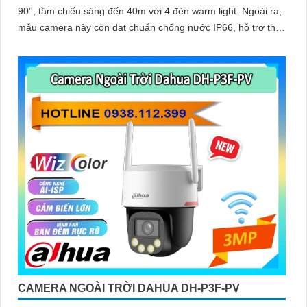
90°, tầm chiếu sáng đến 40m với 4 đèn warm light. Ngoài ra,
mẫu camera này còn đạt chuẩn chống nước IP66, hỗ trợ thẻ
nhớ tối đa 256GB, kết nối Wi-Fi 2
CAMERA NGOÀI TRỜI DAHUA DH-P3F-PV