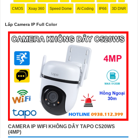
CMOS
Xoay 360
Speed Dome
AI Coding
IP66
3D DNR
'
Lắp Camera IP Full Color
CAMERA IP WIFI KHÔNG DÂY TAPO C520WS
(4MP)