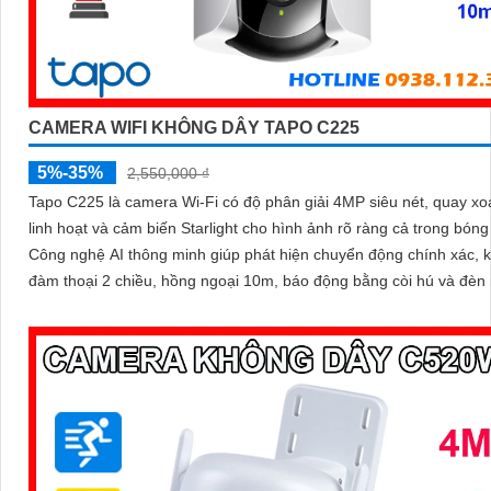
CAMERA WIFI KHÔNG DÂY TAPO C225
5%-35%
2,550,000 ₫
Tapo C225 là camera Wi-Fi có độ phân giải 4MP siêu nét, quay xo
linh hoạt và cảm biến Starlight cho hình ảnh rõ ràng cả trong bóng 
Công nghệ AI thông minh giúp phát hiện chuyển động chính xác, 
đàm thoại 2 chiều, hồng ngoại 10m, báo động bằng còi hú và đèn 
mang đến giải pháp an ninh toàn diện, với khe cắm thẻ nhớ hỗ trợ 
512GB lưu trữ lâu dài