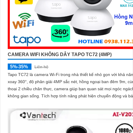
CAMERA WIFI KHÔNG DÂY TAPO TC72 (4MP)
5%-35%
Liên hệ
Tapo TC72 là camera Wi-Fi trong nhà thiết kế nhỏ gọn với khả nă
xoay 360°, độ phân giải 4MP sắc nét, hồng ngoại ban đêm 9m, c
thoại 2 chiều chân thực, camera giúp bạn quan sát mọi ngóc ngác
không gian sống. Tích hợp tính năng phát hiện chuyển động và báo động
thông minh, cùng khe thẻ nhớ hỗ trợ đến 512GB, Tapo TC72 man
sự an tâm tuyệt đối cho cả gia đình