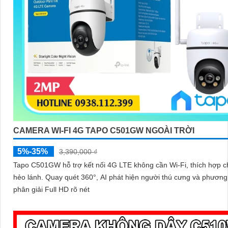
CAMERA WI-FI 4G TAPO C501GW NGOÀI TRỜI
5%-35%
3,390,000 ₫
Tapo C501GW hỗ trợ kết nối 4G LTE không cần Wi-Fi, thích hợp c
hẻo lánh. Quay quét 360°, AI phát hiện người thú cưng và phương tiện độ
phân giải Full HD rõ nét