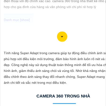
điện thoại với độ chính xác cao. camera 360 trong nhà thiết kế nhỏ
ĐẶT
hợp cho gia đình cửa hàng và văn phòng với chi phí rẻ hơp lý
PHỤ
KIỆN
CAMERA
Camera IP Full Color Công nghệ phù hợp sử dụng trong các môi tr
ánh sáng yếu, giúp quan sát rõ nét ngay cả vào ban đêm. Với khả n
thị màu sắc sắc nét, camera sẽ giúp bạn giám sát đầy đủ chi tiết và
Tính năng Super Adapt trong camera giúp tự động điều chỉnh ánh s
TƯ
mọi hoạt động xung quanh, hình ảnh có màu ban đêm như ban ngà
phù hợp với điều kiện môi trường, đảm bảo hình ảnh luôn rõ nét và
VẤN
đẹp. Công nghệ này sử dụng thuật toán thông minh để tối ưu hóa c
DỊCH
hình ảnh, giảm thiểu ánh sáng chói và vùng tối. Nhờ khả năng nhận
VỤ
điều chỉnh theo ánh sáng thay đổi nhanh chóng, Super Adapt mang l
ảnh chi tiết và sắc nét trong mọi điều kiện.
CAMERA 360 TRONG NHÀ