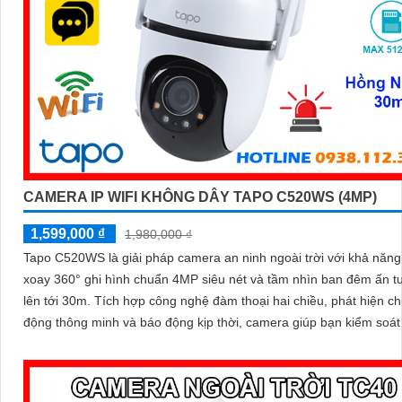
CAMERA IP WIFI KHÔNG DÂY TAPO C520WS (4MP)
1,599,000 ₫
1,980,000 ₫
Tapo C520WS là giải pháp camera an ninh ngoài trời với khả năn
xoay 360° ghi hình chuẩn 4MP siêu nét và tầm nhìn ban đêm ấn 
lên tới 30m. Tích hợp công nghệ đàm thoại hai chiều, phát hiện chuyển
động thông minh và báo động kịp thời, camera giúp bạn kiểm soát
dù ở bất cứ đâu