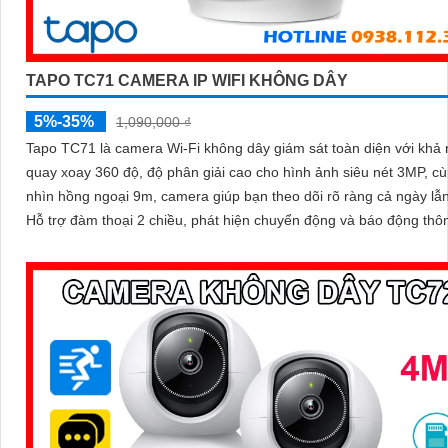
TAPO TC71 CAMERA IP WIFI KHÔNG DÂY
5%-35%
1,090,000 ₫
Tapo TC71 là camera Wi-Fi không dây giám sát toàn diện với khả
quay xoay 360 độ, độ phân giải cao cho hình ảnh siêu nét 3MP, c
nhìn hồng ngoại 9m, camera giúp bạn theo dõi rõ ràng cả ngày lẫ
Hỗ trợ đàm thoại 2 chiều, phát hiện chuyển động và báo động thô
camera TC71 không chỉ ghi lại mọi khoảnh khắc quan trọng mà cò
động bảo vệ an toàn cho ngôi nhà bạn