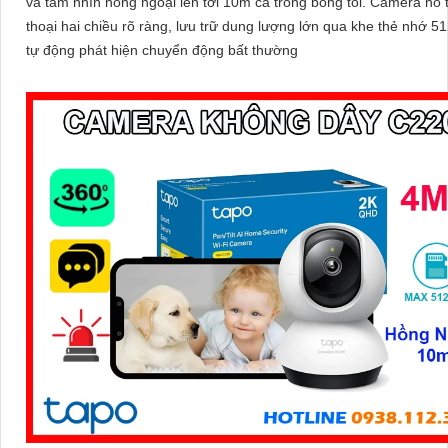
và tầm nhìn hồng ngoại lên tới 10m cả trong bóng tối. Camera hỗ trợ đàm
thoại hai chiều rõ ràng, lưu trữ dung lượng lớn qua khe thẻ nhớ 
tự động phát hiện chuyển động bất thường