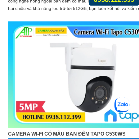
công nghệ hồng ngoại ban đêm có màu lên đến 30m, tính năng đ
hai chiều và khả năng lưu trữ tới 512GB, bạn luôn kết nối và kiểm 
mọi chuyển động dù ở bất cứ đâu, với thiết kế bền bỉ đạt chuẩn IP
hệ thống cảnh báo thông minh
CAMERA WI-FI CÓ MÀU BAN ĐÊM TAPO C530WS