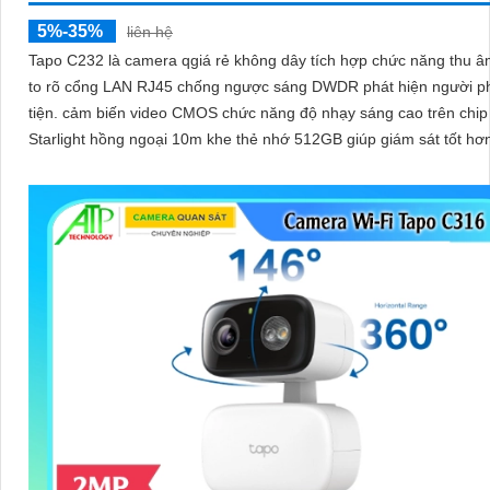
5%-35%
liên hệ
Tapo C232 là camera qgiá rẻ không dây tích hợp chức năng thu â
to rõ cổng LAN RJ45 chống ngược sáng DWDR phát hiện người 
tiện. cảm biến video CMOS chức năng độ nhạy sáng cao trên chip
Starlight hồng ngoại 10m khe thẻ nhớ 512GB giúp giám sát tốt hơ
điều kiện thiếu sáng