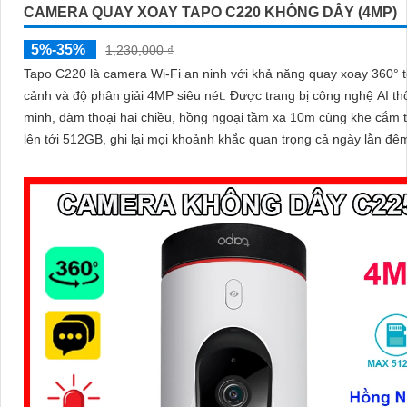
CAMERA QUAY XOAY TAPO C220 KHÔNG DÂY (4MP)
5%-35%
1,230,000 ₫
Tapo C220 là camera Wi-Fi an ninh với khả năng quay xoay 360° 
cảnh và độ phân giải 4MP siêu nét. Được trang bị công nghệ AI thông
minh, đàm thoại hai chiều, hồng ngoại tầm xa 10m cùng khe cắm 
lên tới 512GB, ghi lại mọi khoảnh khắc quan trọng cả ngày lẫn đê