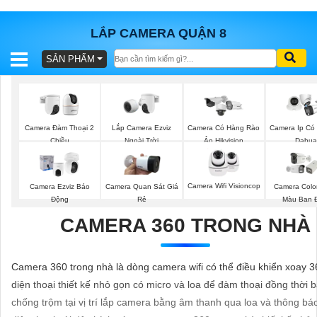
LẮP CAMERA QUẬN 8
SẢN PHẨM
BÁO
GIÁ
TRỌN
GÓI
Lắp Camera Ezviz
Camera Đàm Thoại 2
Camera Có Hàng Rào
Camera Ip Có
Ngoài Trời
Chiều
Ảo Hikvision
Dahua
SẢN
Camera Wifi Visioncop
Camera Ezviz Báo
Camera Quan Sát Giá
Camera Colo
PHẨM
Động
Rẻ
Màu Ban 
CAMERA 360 TRONG NHÀ
TƯ
Camera 360 trong nhà là dòng camera wifi có thể điều khiển xoay 3
VẤN
diện thoại thiết kế nhỏ gọn có micro và loa để đàm thoại đồng thời 
LẮP
chống trộm tại vị trí lắp camera bằng âm thanh qua loa và thông bá