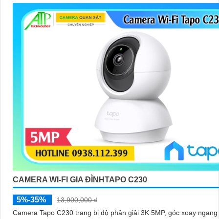
CAMERA WI-FI GIA ĐÌNHTAPO C230
5%-35%
13,900,000 ₫
Camera Tapo C230 trang bị độ phân giải 3K 5MP, góc xoay ngang 