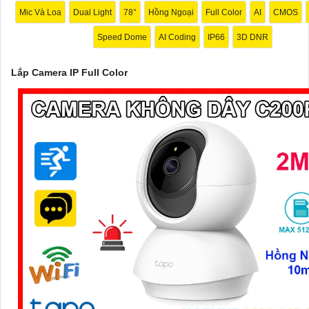
Mic Và Loa
Dual Light
78°
Hồng Ngoại
Full Color
AI
CMOS
Speed Dome
AI Coding
IP66
3D DNR
'
Lắp Camera IP Full Color