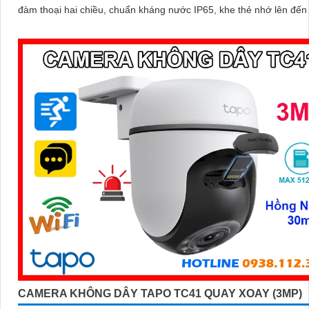
đàm thoại hai chiều, chuẩn kháng nước IP65, khe thẻ nhớ lên đế
cùng tính năng phát hiện người và theo dõi chuyển động tự động, 
bạn kiểm soát an ninh dễ dàng và hiệu quả
CAMERA KHÔNG DÂY TAPO TC41 QUAY XOAY (3MP)