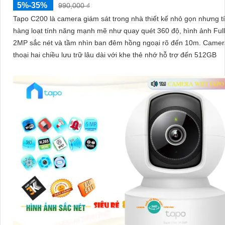
5%-35%
990,000 ₫
Tapo C200 là camera giám sát trong nhà thiết kế nhỏ gọn nhưng t
hàng loạt tính năng mạnh mẽ như quay quét 360 độ, hình ảnh Ful
2MP sắc nét và tầm nhìn ban đêm hồng ngoại rõ đến 10m. Camera đàm
thoại hai chiều lưu trữ lâu dài với khe thẻ nhớ hỗ trợ đến 512GB