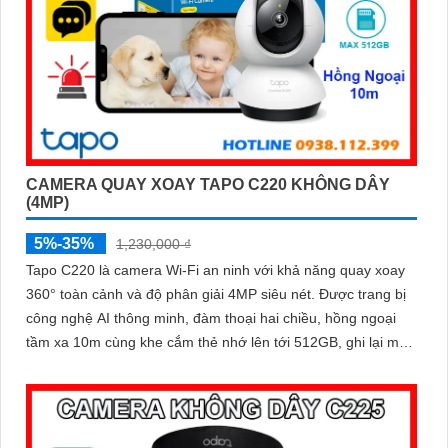
CAMERA QUAY XOAY TAPO C220 KHÔNG DÂY
(4MP)
5%-35%
1,230,000 ₫
Tapo C220 là camera Wi-Fi an ninh với khả năng quay xoay
360° toàn cảnh và độ phân giải 4MP siêu nét. Được trang bị
công nghệ AI thông minh, đàm thoại hai chiều, hồng ngoại
tầm xa 10m cùng khe cắm thẻ nhớ lên tới 512GB, ghi lại mọi
khoảnh khắc quan trọng cả ngày lẫn đêm