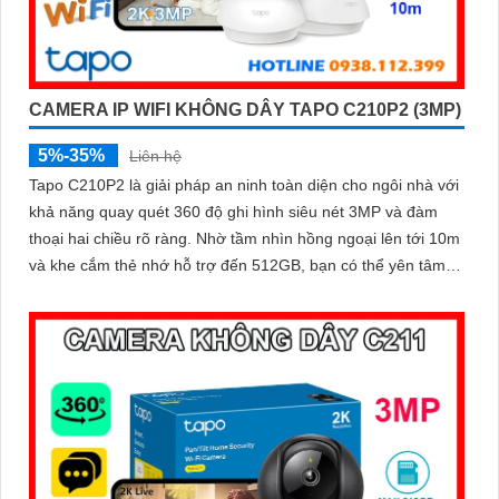
CAMERA IP WIFI KHÔNG DÂY TAPO C210P2 (3MP)
5%-35%
Liên hệ
Tapo C210P2 là giải pháp an ninh toàn diện cho ngôi nhà với
khả năng quay quét 360 độ ghi hình siêu nét 3MP và đàm
thoại hai chiều rõ ràng. Nhờ tầm nhìn hồng ngoại lên tới 10m
và khe cắm thẻ nhớ hỗ trợ đến 512GB, bạn có thể yên tâm
giám sát cả ngày lẫn đêm