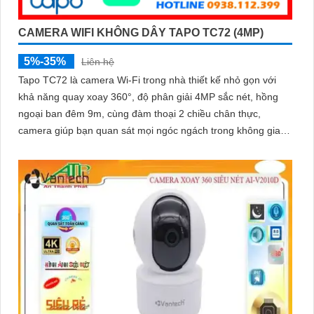
CAMERA WIFI KHÔNG DÂY TAPO TC72 (4MP)
5%-35%
Liên hệ
Tapo TC72 là camera Wi-Fi trong nhà thiết kế nhỏ gọn với
khả năng quay xoay 360°, độ phân giải 4MP sắc nét, hồng
ngoại ban đêm 9m, cùng đàm thoại 2 chiều chân thực,
camera giúp bạn quan sát mọi ngóc ngách trong không gian
sống. Tích hợp tính năng phát hiện chuyển động và báo
động thông minh, cùng khe thẻ nhớ hỗ trợ đến 512GB, Tapo
TC72 mang đến sự an tâm tuyệt đối cho cả gia đình