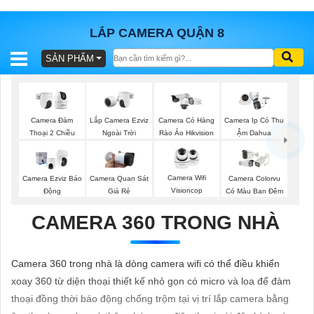
LẮP CAMERA QUẬN 8
SẢN PHẨM
BÁO
GIÁ
TRỌN
GÓI
Lắp Camera Ezviz
Camera Đàm
Camera Có Hàng
Camera Ip Có Thu
Ngoài Trời
Thoại 2 Chiều
Rào Ảo Hikvision
Ậm Dahua
SẢN
Camera Wifi
Camera Ezviz Báo
Camera Quan Sát
Camera Colorvu
Visioncop
Động
Giá Rẻ
Có Màu Ban Đêm
PHẨM
CAMERA 360 TRONG NHÀ
TƯ
Camera 360 trong nhà là dòng camera wifi có thể điều khiển
VẤN
xoay 360 từ diện thoại thiết kế nhỏ gọn có micro và loa để đàm
LẮP
thoại đồng thời báo động chống trộm tại vị trí lắp camera bằng