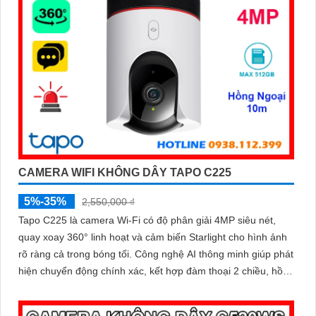
CAMERA WIFI KHÔNG DÂY TAPO C225
5%-35%
2,550,000 ₫
Tapo C225 là camera Wi-Fi có độ phân giải 4MP siêu nét,
quay xoay 360° linh hoạt và cảm biến Starlight cho hình ảnh
rõ ràng cả trong bóng tối. Công nghệ AI thông minh giúp phát
hiện chuyển động chính xác, kết hợp đàm thoại 2 chiều, hồng
ngoại 10m, báo động bằng còi hú và đèn nháy, mang đến
giải pháp an ninh toàn diện, với khe cắm thẻ nhớ hỗ trợ tới