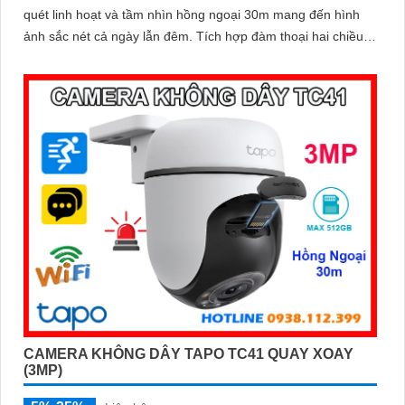
quét linh hoạt và tầm nhìn hồng ngoại 30m mang đến hình
ảnh sắc nét cả ngày lẫn đêm. Tích hợp đàm thoại hai chiều,
chuẩn kháng nước IP65, khe thẻ nhớ lên đến 512GB cùng
tính năng phát hiện người và theo dõi chuyển động tự động,
giúp bạn kiểm soát an ninh dễ dàng và hiệu quả
CAMERA KHÔNG DÂY TAPO TC41 QUAY XOAY
(3MP)