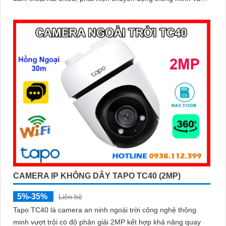
báo động kịp thời, camera giúp bạn kiểm soát an toàn dù ở
bất cứ đâu
CAMERA IP KHÔNG DÂY TAPO TC40 (2MP)
5%-35%
Liên hệ
Tapo TC40 là camera an ninh ngoài trời công nghệ thông
minh vượt trội có độ phân giải 2MP kết hợp khả năng quay