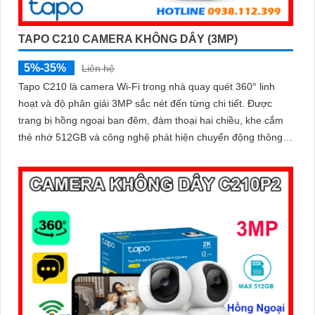
TAPO C210 CAMERA KHÔNG DÂY (3MP)
5%-35%
Liên hệ
Tapo C210 là camera Wi-Fi trong nhà quay quét 360° linh
hoạt và độ phân giải 3MP sắc nét đến từng chi tiết. Được
trang bị hồng ngoại ban đêm, đàm thoại hai chiều, khe cắm
thẻ nhớ 512GB và công nghệ phát hiện chuyển động thông
minh luôn sẵn sàng bảo vệ ngôi nhà bạn 24/7