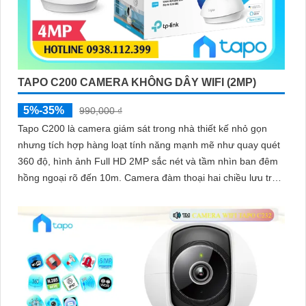
TAPO C200 CAMERA KHÔNG DÂY WIFI (2MP)
5%-35%
990,000 ₫
Tapo C200 là camera giám sát trong nhà thiết kế nhỏ gọn
nhưng tích hợp hàng loạt tính năng mạnh mẽ như quay quét
360 độ, hình ảnh Full HD 2MP sắc nét và tầm nhìn ban đêm
hồng ngoại rõ đến 10m. Camera đàm thoại hai chiều lưu trữ
lâu dài với khe thẻ nhớ hỗ trợ đến 512GB