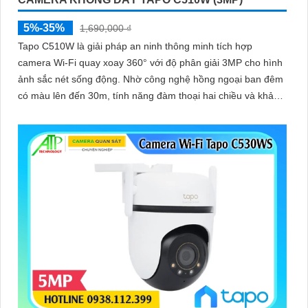
5%-35%
1,690,000 ₫
Tapo C510W là giải pháp an ninh thông minh tích hợp
camera Wi-Fi quay xoay 360° với độ phân giải 3MP cho hình
ảnh sắc nét sống động. Nhờ công nghệ hồng ngoại ban đêm
có màu lên đến 30m, tính năng đàm thoại hai chiều và khả
năng lưu trữ tới 512GB, bạn luôn kết nối và kiểm soát mọi
chuyển động dù ở bất cứ đâu, với thiết kế bền bỉ đạt chuẩn
IP66 và hệ thống cảnh báo thông minh