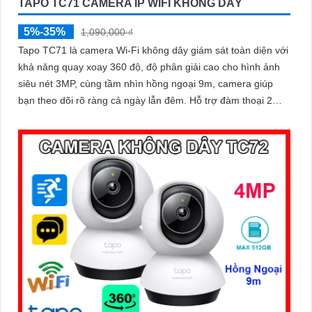
TAPO TC71 CAMERA IP WIFI KHÔNG DÂY
5%-35%
1,090,000 ₫
Tapo TC71 là camera Wi-Fi không dây giám sát toàn diện với
khả năng quay xoay 360 độ, độ phân giải cao cho hình ảnh
siêu nét 3MP, cùng tầm nhìn hồng ngoại 9m, camera giúp
bạn theo dõi rõ ràng cả ngày lẫn đêm. Hỗ trợ đàm thoại 2
chiều, phát hiện chuyển động và báo động thông minh,
camera TC71 không chỉ ghi lại mọi khoảnh khắc quan trọng
mà còn chủ động bảo vệ an toàn cho ngôi nhà bạn