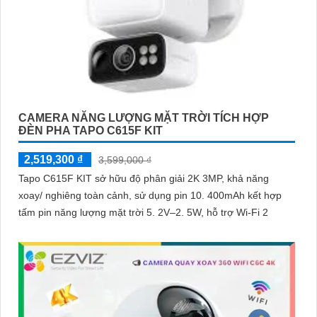
CAMERA NĂNG LƯỢNG MẶT TRỜI TÍCH HỢP
ĐÈN PHA TAPO C615F KIT
2,519,300 ₫
3,599,000 ₫
Tapo C615F KIT sở hữu độ phân giải 2K 3MP, khả năng
xoay/ nghiêng toàn cảnh, sử dụng pin 10. 400mAh kết hợp
tấm pin năng lượng mặt trời 5. 2V–2. 5W, hỗ trợ Wi-Fi 2