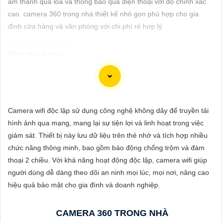
âm thanh qua loa và thông báo qua điện thoại với độ chính xác
ĐẶT
cao. camera 360 trong nhà thiết kế nhỏ gọn phù hợp cho gia
đình cửa hàng và văn phòng với chi phí rẻ hơp lý
PHỤ
KIỆN
CAMERA
Camera IP Full Color Công nghệ phù hợp sử dụng trong các môi
trường có ánh sáng yếu, giúp quan sát rõ nét ngay cả vào ban
Camera wifi độc lập sử dụng công nghệ không dây để truyền tải
TƯ
đêm. Với khả năng hiển thị màu sắc sắc nét, camera sẽ giúp
hình ảnh qua mạng, mang lại sự tiện lợi và linh hoạt trong việc
VẤN
bạn giám sát đầy đủ chi tiết và chính xác mọi hoạt động xung
giám sát. Thiết bị này lưu dữ liệu trên thẻ nhớ và tích hợp nhiều
quanh, hình ảnh có màu ban đêm như ban ngày.
DỊCH
chức năng thông minh, bao gồm báo động chống trộm và đàm
VỤ
thoại 2 chiều. Với khả năng hoạt động độc lập, camera wifi giúp
người dùng dễ dàng theo dõi an ninh mọi lúc, mọi nơi, nâng cao
hiệu quả bảo mật cho gia đình và doanh nghiệp.
CAMERA 360 TRONG NHÀ