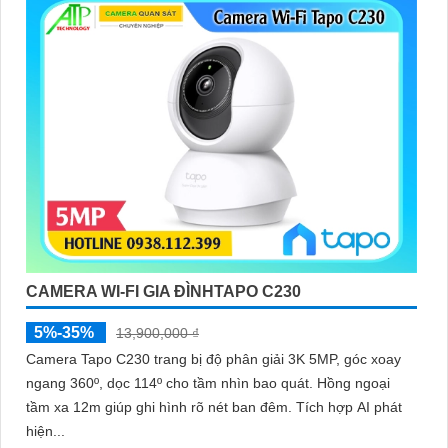
CAMERA WI-FI GIA ĐÌNHTAPO C230
5%-35%
13,900,000 ₫
Camera Tapo C230 trang bị độ phân giải 3K 5MP, góc xoay
ngang 360º, dọc 114º cho tầm nhìn bao quát. Hồng ngoại
tầm xa 12m giúp ghi hình rõ nét ban đêm. Tích hợp AI phát
hiện...