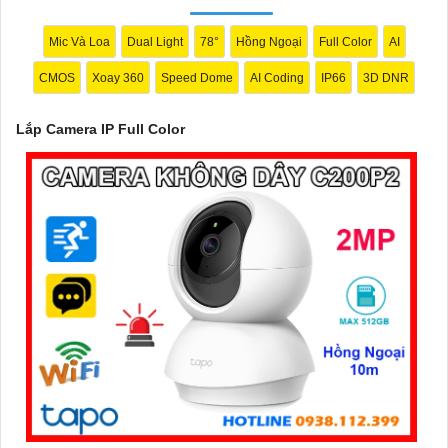
Mic Và Loa
Dual Light
78°
Hồng Ngoại
Full Color
AI
'
CMOS
Xoay 360
Speed Dome
AI Coding
IP66
3D DNR
Lắp Camera IP Full Color