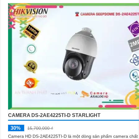
giám sát. - Giá cả phải chăng: Mặc dù chất lượng vượt trội, Camera 
vẫn
tin tưởng
mức giá hợp lý, phù hợp với nhu cầu và túi tiền của 
- Dễ sử dụng: Camera Hikvision được thiết kế đơn giản và dễ sử dụ
bạn dễ dàng cài đặt và vận hành mà không cần kỹ năng chuyên mô
Nơi mua Camera Hikvision giá rẻ
Nếu bạn quan tâm đến việc lắp Camera Hikvision với giá ưu đãi, hã
ngay cửa hàng chuyên cung cấp sản phẩm an ninh uy tín. Với đội 
viên chuyên nghiệp, bạn sẽ được tư vấn cụ thể về sản phẩm phù hợ
cầu của mình.
Kết luận
Camera Hikvision không chỉ mang đến sự an toàn và bảo vệ cho ng
hoặc doanh nghiệp của bạn, mà còn là lựa chọn thông minh với giá 
chăng và hình ảnh chất lượng sắc nét. Hãy đầu tư vào an ninh và y
hơn với Camera Hikvision!
CAMERA DS-2AE4225TI-D STARLIGHT
Hy vọng rằng bài viết giới thiệu trên sẽ giúp bạn thu hút được khác
30%
15,700,000 ₫
quan tâm đến sản phẩm Camera Hikvision giá rẻ và chất lượng.
Camera HD DS-2AE4225TI-D là một dòng sản phẩm camera chất