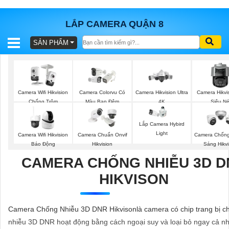
LẮP CAMERA QUẬN 8
SẢN PHẨM
BÁO
GIÁ
TRỌN
GÓI
Camera Wifi Hikvision
Camera Colorvu Có
Camera Hikvision Ultra
Camera Hikvi
Chống Trộm
Màu Ban Đêm
4K
Siêu Né
Lắp Camera Hybird
SẢN
Light
Camera Wifi Hikvision
Camera Chuẩn Onvif
Camera Chốn
PHẨM
Báo Động
Hikvision
Sáng Hikvi
CAMERA CHỐNG NHIỄU 3D D
HIKVISON
TƯ
VẤN
Camera Chống Nhiễu 3D DNR Hikvisonlà camera có chip trang bị c
LẮP
nhiễu 3D DNR hoạt động bằng cách ngoại suy và loại bỏ ngay cả n