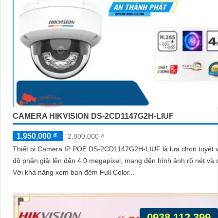
CAMERA HIKVISION DS-2CD1147G2H-LIUF
1,950,000 ₫
2,800,000 ₫
Thiết bị Camera IP POE DS-2CD1147G2H-LIUF là lựa chọn tuyệt v
độ phân giải lên đến 4.0 megapixel, mang đến hình ảnh rõ nét và 
Với khả năng xem ban đêm Full Color...
0938.112.399