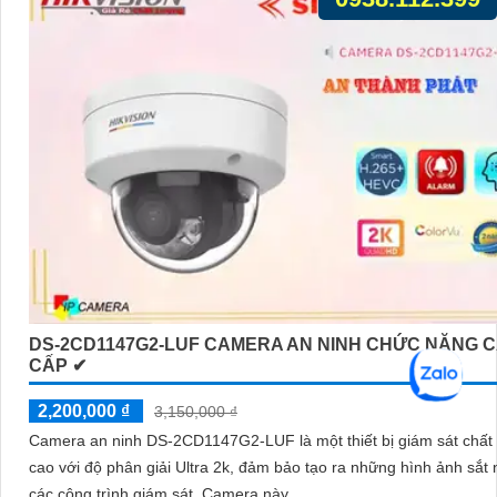
DS-2CD1147G2-LUF CAMERA AN NINH CHỨC NĂNG 
CẤP ✔
2,200,000 ₫
3,150,000 ₫
Camera an ninh DS-2CD1147G2-LUF là một thiết bị giám sát chất
cao với độ phân giải Ultra 2k, đảm bảo tạo ra những hình ảnh sắt 
các công trình giám sát. Camera này...