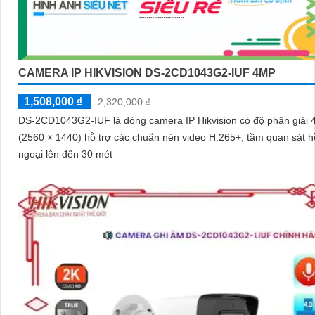
CAMERA IP HIKVISION DS-2CD1043G2-IUF 4MP
1,508,000 ₫
2,320,000 ₫
DS-2CD1043G2-IUF là dòng camera IP Hikvision có độ phân giải
(2560 × 1440) hỗ trợ các chuẩn nén video H.265+, tầm quan sát 
ngoại lên đến 30 mét