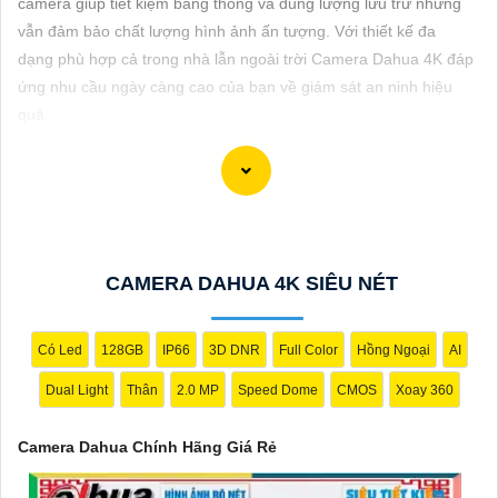
camera giúp tiết kiệm băng thông và dung lượng lưu trữ nhưng
ĐẶT
vẫn đảm bảo chất lượng hình ảnh ấn tượng. Với thiết kế đa
dạng phù hợp cả trong nhà lẫn ngoài trời Camera Dahua 4K đáp
ứng nhu cầu ngày càng cao của bạn về giám sát an ninh hiệu
PHỤ
quả.
KIỆN
CAMERA
Dòng camera Dahua là một trong những thương hiệu hàng đầu
TƯ
trong lĩnh vực camera an ninh. Để giới thiệu Camera Dahua
CAMERA DAHUA 4K SIÊU NÉT
VẤN
chính hãng giá rẻ và hình ảnh sắc nét, bạn có thể sử dụng câu
tư vấn sau đây:
DỊCH
"Camera Dahua chính hãng mang đến cho bạn sự tin cậy và
VỤ
Có Led
128GB
IP66
3D DNR
Full Color
Hồng Ngoại
AI
chất lượng vượt trội. Với hình ảnh sắc nét và tính năng an ninh
Dual Light
Thân
2.0 MP
Speed Dome
CMOS
Xoay 360
hiện đại, sản phẩm này hứa hẹn đáp ứng mọi nhu cầu giám sát
của bạn. Đừng ngần ngại trải nghiệm sự ổn định và chất lượng
Camera Dahua Chính Hãng Giá Rẻ
vượt trội của Camera Dahua chính hãng với mức giá vô cùng
hấp dẫn."