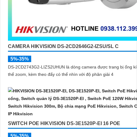
CAMERA HIKVISION DS-2CD2646G2-IZSU/SL C
5%-35%
DS-2CD2743G2-LIZS2UHUN là dòng camera được trang bị ống kí
thể zoom, kèm theo đấy có thể nhìn với độ phân giải 4
SWITCH POE HIKVISION DS-3E1520P-EI 16 POE
5%-35%