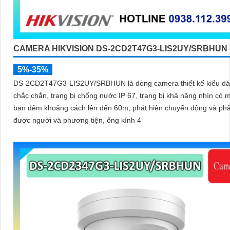
CAMERA HIKVISION DS-2CD2T47G3-LIS2UY/SRBHUN
5%-35%
DS-2CD2T47G3-LIS2UY/SRBHUN là dòng camera thiết kế kiểu dá
chắc chắn, trang bị chống nước IP 67, trang bị khả năng nhìn có màu vào
ban đêm khoảng cách lên đến 60m, phát hiện chuyển động và phâ
được người và phương tiện, ống kính 4