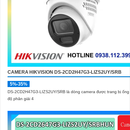
CAMERA HIKVISION DS-2CD2H47G3-LIZS2UY/SRB
5%-35%
DS-2CD2H47G3-LIZS2UY/SRB là dòng camera được trang bị ống 
độ phân giải 4