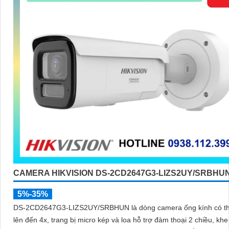
CAMERA HIKVISION DS-2CD2647G3-LIZS2UY/SRBHU
5%-35%
DS-2CD2647G3-LIZS2UY/SRBHUN là dòng camera ống kính có t
lên đến 4x, trang bị micro kép và loa hỗ trợ đàm thoại 2 chiều, kh