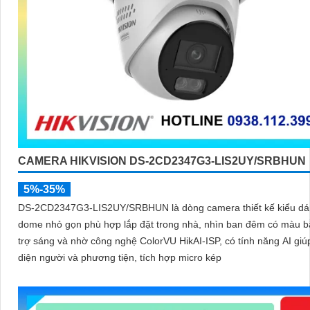
CAMERA HIKVISION DS-2CD2347G3-LIS2UY/SRBHUN
5%-35%
DS-2CD2347G3-LIS2UY/SRBHUN là dòng camera thiết kế kiểu d
dome nhỏ gọn phù hợp lắp đặt trong nhà, nhìn ban đêm có màu 
trợ sáng và nhờ công nghệ ColorVU HikAI-ISP, có tính năng AI gi
diện người và phương tiện, tích hợp micro kép