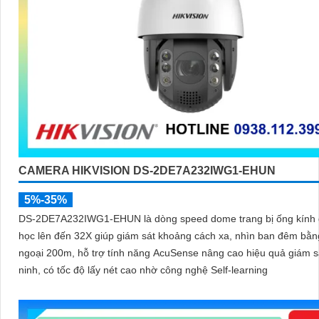
CAMERA HIKVISION DS-2DE7A232IWG1-EHUN
5%-35%
DS-2DE7A232IWG1-EHUN là dòng speed dome trang bị ống kính
học lên đến 32X giúp giám sát khoảng cách xa, nhìn ban đêm bằ
ngoại 200m, hỗ trợ tính năng AcuSense nâng cao hiệu quả giám s
ninh, có tốc độ lấy nét cao nhờ công nghệ Self-learning