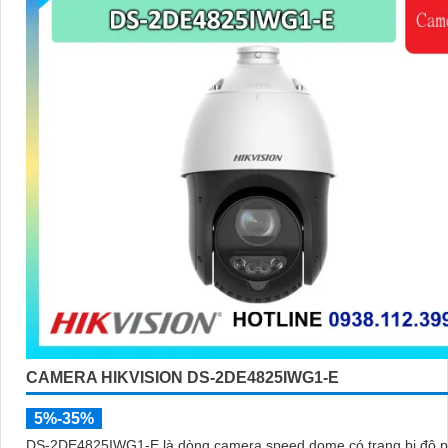
CAMERA HIKVISION DS-2DE4825IWG1-E
5%-35%
DS-2DE4825IWG1-E là dòng camera speed dome có trang bị độ p