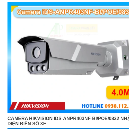
CAMERA HIKVISION IDS-ANPR403NF-BI/POE/0832 NH
DIỆN BIỂN SỐ XE