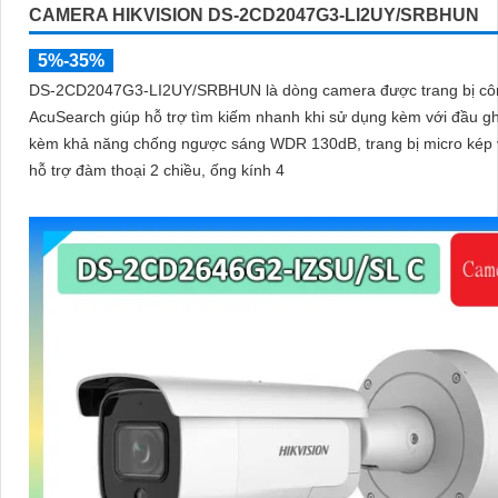
CAMERA HIKVISION DS-2CD2047G3-LI2UY/SRBHUN
5%-35%
DS-2CD2047G3-LI2UY/SRBHUN là dòng camera được trang bị cô
AcuSearch giúp hỗ trợ tìm kiếm nhanh khi sử dụng kèm với đầu gh
kèm khả năng chống ngược sáng WDR 130dB, trang bị micro kép 
hỗ trợ đàm thoại 2 chiều, ống kính 4