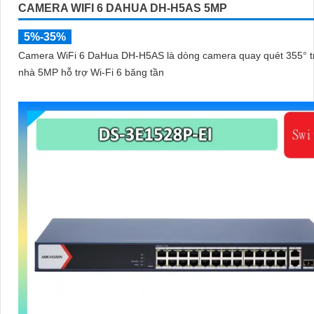
CAMERA WIFI 6 DAHUA DH-H5AS 5MP
5%-35%
Camera WiFi 6 DaHua DH-H5AS là dòng camera quay quét 355° t
nhà 5MP hỗ trợ Wi-Fi 6 băng tần