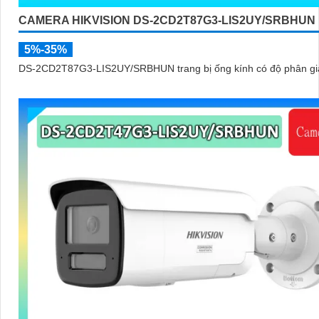
CAMERA HIKVISION DS-2CD2T87G3-LIS2UY/SRBHUN
5%-35%
DS-2CD2T87G3-LIS2UY/SRBHUN trang bị ống kính có độ phân giả