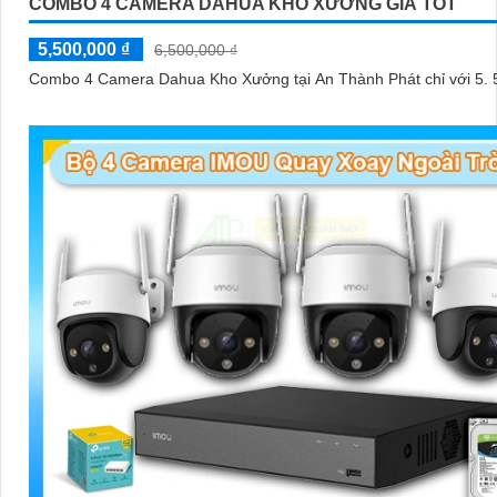
COMBO 4 CAMERA DAHUA KHO XƯỞNG GIÁ TỐT
5,500,000 ₫
6,500,000 ₫
Combo 4 Camera Dahua Kho Xưởng tại An Thành Phát chỉ với
5. 