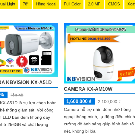
ual Light
78°
Hồng Ngoại
Full Color
2.0 MP
CMOS
Xoa
A KBVISION KX-A51D
CAMERA KX-AM10W
5%
liên hệ
1,600,000 ₫
2,100,000 ₫
KX-A51D là sự lựa chọn hoàn
Camera hỗ trợ nhìn đêm nhờ hồng
 thống giám sát. Với công
ngoại thông minh, tự động điều chỉnh
n LED ban đêm không dây
cường độ ánh sáng giúp hình ảnh rõ
 nhớ 256GB và chất lượng
nét, không bị lóa
 5.0 MP hình ảnh sắc nét