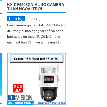
KX-CF4403GN-AL-4G CAMERA
THÂN NGOÀI TRỜI
Liên hệ
LIÊN HỆ
Loại camera giá rẻ KX-CF4403GN-AL-
a
4G trang bị báo động tại chỗ và cảnh
báo qua điện thoại IP. Có khả năng
giám sát ban đêm với ánh sáng kép
thông minh Ultra 2k, hình ảnh sắc nét
a