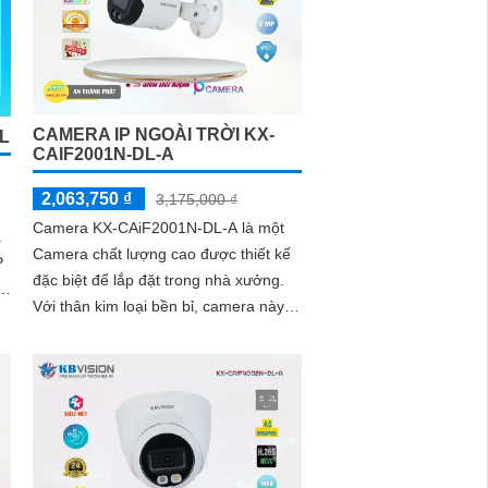
CAMERA IP NGOÀI TRỜI KX-
L
CAIF2001N-DL-A
2,063,750 ₫
3,175,000 ₫
Camera KX-CAiF2001N-DL-A là một
à
Camera chất lượng cao được thiết kế
đặc biệt để lắp đặt trong nhà xưởng.
g
Với thân kim loại bền bỉ, camera này
đảm bảo cho hình ảnh chất lượng Full
ỏ
HD 1080P