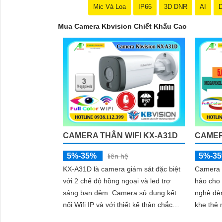
Mic Và Loa
IP66
3D DNR
AI
D
Mua Camera Kbvision Chiết Khấu Cao
CAMERA THÂN WIFI KX-A31D
CAMER
5%-35%
5%-3
liên hệ
'
KX-A31D là camera giám sát đặc biệt
Camera 
với 2 chế độ hồng ngoại và led trợ
hảo cho hệ
sáng ban đêm. Camera sử dụng kết
nghệ đè
nối Wifi IP và với thiết kế thân chắc
khe thẻ
chắn kèm theo đấy là khả năng chống
hình ảnh