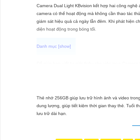
ĐẶT
Camera Dual Light KBvision kết hợp hai công nghệ 
camera có thể hoạt động mà không cần thao tác thủ
giám sát hiệu quả cả ngày lẫn đêm. Khi phát hiện 
PHỤ
diện hoạt động trong bóng tối.
KIỆN
CAMERA
Để giúp bạn viết tư giới thiệu cho việc mua Camera
"Tìm kiếm sự an toàn và chất lượng hình ảnh sắc né
TƯ
hàng đầu, Camera Kbvision mang đến cho bạn hình ả
VẤN
Hãy đầu tư vào Camera Kbvision và yên tâm bảo vệ 
DỊCH
Bạn có thể điều chỉnh và thêm vào nội dung trên để
Thẻ nhớ 256GB giúp lưu trữ hình ảnh và video trong
VỤ
dung lượng, giúp tiết kiệm thời gian thay thẻ. Tuổi
lưu trữ dài hạn.