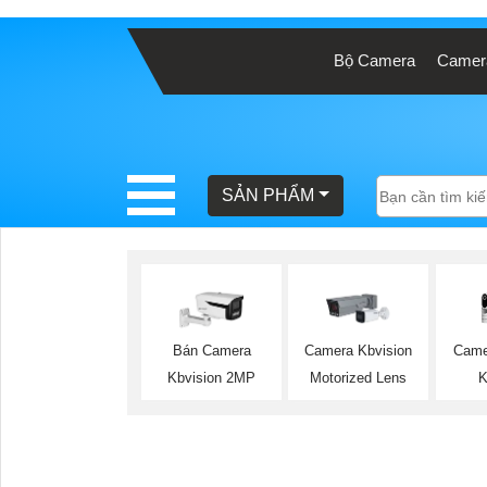
Bộ Camera
Camera
BÁO
GIÁ
TRỌN
GÓI
SẢN PHẨM
SẢN
PHẨM
Came
Bán Camera
Camera Kbvision
K
Kbvision 2MP
Motorized Lens
TƯ
VẤN
LẮP