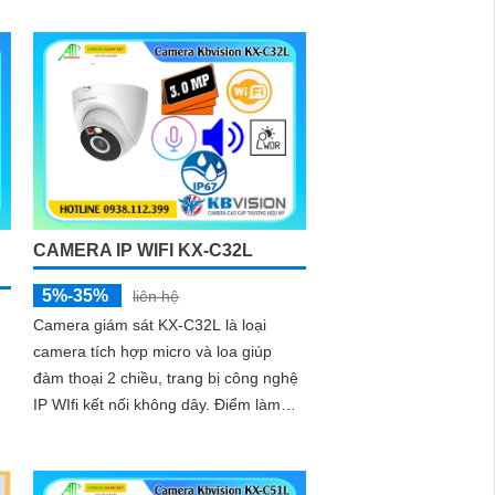
hình ảnh sắc nét và góc nhìn rộng,
camera KX-C21L giúp bạn quan sát
mọi hoạt động một cách dễ dàng
CAMERA IP WIFI KX-C32L
5%-35%
liên hệ
Camera giám sát KX-C32L là loại
camera tích hợp micro và loa giúp
đàm thoại 2 chiều, trang bị công nghệ
IP WIfi kết nối không dây. Điểm làm
cho camera này được bán nhiều hơn
là camera trang bị ánh sáng kép để
giám sát ban đêm