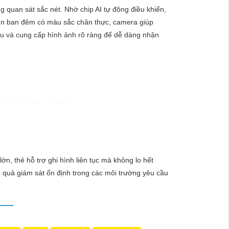
quan sát sắc nét. Nhờ chip AI tự động điều khiển,
nhìn ban đêm có màu sắc chân thực, camera giúp
ấu và cung cấp hình ảnh rõ ràng để dễ dàng nhận
hể sử dụng mẫu sau đây:
g hiệu uy tín với chiết khấu cao. Với công nghệ
ào xảy ra mà không có sự giám sát chuyên nghiệp.
n, thẻ hỗ trợ ghi hình liên tục mà không lo hết
u quả giám sát ổn định trong các môi trường yêu cầu