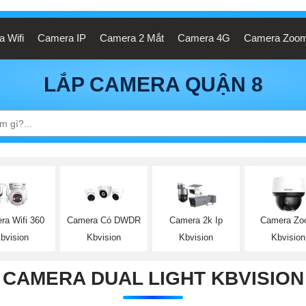
 Wifi
Camera IP
Camera 2 Mắt
Camera 4G
Camera Zoo
LẮP CAMERA QUẬN 8
ra Wifi 360
Camera Có DWDR
Camera 2k Ip
Camera Z
bvision
Kbvision
Kbvision
Kbvision
CAMERA DUAL LIGHT KBVISION