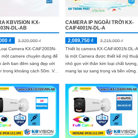
A KBVISION KX-
CAMERA IP NGOÀI TRỜI KX-
003N-DL-AB
CAIF4001N-DL-A
000 ₫
2,089,750 ₫
3,320,000 ₫
3,215,000 ₫
ị Loại Camera KX-CAiF2003N-
Thiết bị camera KX-CAiF4001N-DL-A
à một camere chuyên dụng để
là một Camera được thiết kế mỹ thuậ
h ảnh ban đêm sáng đẹp với
nhỏ gọn với thân kim loại chất lượng,
r trong khoảng cách 50m. Với
mang lại sự sang trọng và bền vững.
ệ hình ảnh sắc nét Full HD...
Với độ phân giải Ultra 2k, camera đ
bảo hình ảnh rõ nét và chi tiết