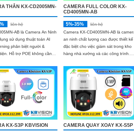
A THÂN KX-CD2005MN-
CAMERA FULL COLOR KX-
CD4005MN-AB
5%
5%-35%
liên hệ
liên hệ
05MN-AB là Camera An Ninh
Camera KX-CD4005MN-AB là camer
ụng sử dụng thuật toán AI
an ninh chất lượng cao được thiết kế
rning phân biệt người &
đặc biệt cho việc giám sát trong kho
OE không cần
hàng nhà xưởng và các công trình.
d giúp nhìn
Với thiết kế thân kim loại chống báo
động giả camera có độ phân giải Ultr
2k 4
A KX-S3P KBVISION
CAMERA QUAY XOAY KX-S5P