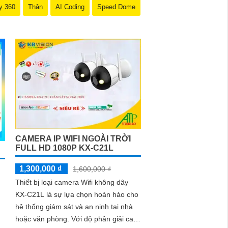
y 360
Thân
AI Coding
Speed Dome
CAMERA IP WIFI NGOÀI TRỜI
FULL HD 1080P KX-C21L
1,300,000 ₫
1,600,000 ₫
Thiết bị loại camera Wifi không dây
KX-C21L là sự lựa chọn hoàn hảo cho
hệ thống giám sát và an ninh tại nhà
hoặc văn phòng. Với độ phân giải cao,