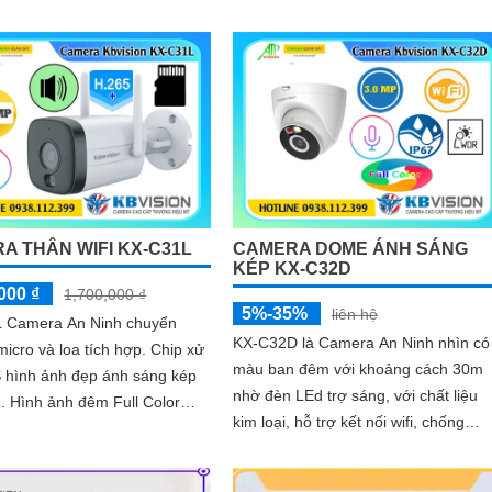
A THÂN WIFI KX-C31L
CAMERA DOME ÁNH SÁNG
KÉP KX-C32D
000 ₫
1,700,000 ₫
5%-35%
liên hệ
 Camera An Ninh chuyển
KX-C32D là Camera An Ninh nhìn có
micro và loa tích hợp. Chip xử
màu ban đêm với khoảng cách 30m
 hình ảnh đẹp ánh sáng kép
nhờ đèn LEd trợ sáng, với chất liệu
. Hình ảnh đêm Full Color
kim loại, hỗ trợ kết nối wifi, chống
ifi lưu trữ 256GB
nước chuẩn IP 67, với độ phân giải
3.0MP cho ra hình ảnh sắc nét, tích