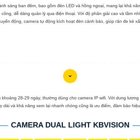
ánh sáng ban đêm, bao gồm đèn LED và hồng ngoại, mang lại khả năng 
 công, dễ dàng quản lý qua điện thoại. Với độ phân giải cao và tầm 
chuyển động, camera tự động kích hoạt đèn cảnh báo, giúp răn đe kẻ x
 Kbvision với chiết khấu cao và hình ảnh chất lượng sắc nét, bạn có t
t cho hệ thống giám sát của bạn? Hãy đến với Camera Kbvision - thươn
nh chất lượng cao, rõ nét và độ tin cậy cao. Đừng để bất kỳ sự cố n
gia đình và tài sản của bạn ngay hôm nay!"
 phù hợp với nhu cầu cụ thể của bạn. Chúc bạn thành công!
 khoảng 28-29 ngày, thường dùng cho camera IP wifi. Với dung lượng lớ
 thọ dài và khả năng xem lại nhanh chóng cũng là ưu điểm, đảm bảo hiệ
CAMERA DUAL LIGHT KBVISION