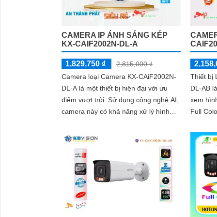
CAMERA IP ÁNH SÁNG KÉP
CAMER
KX-CAIF2002N-DL-A
CAIF2
1,829,750 ₫
2,158,
2,815,000 ₫
Camera loại Camera KX-CAiF2002N-
Thiết b
DL-A là một thiết bị hiện đại với ưu
DL-AB l
điểm vượt trội. Sử dụng công nghệ AI,
xem hìn
camera này có khả năng xử lý hình
Full Colo
ảnh thiếu sáng và cho ra hình ảnh có
công ngh
màu sắc tự nhiên, sống động hơn