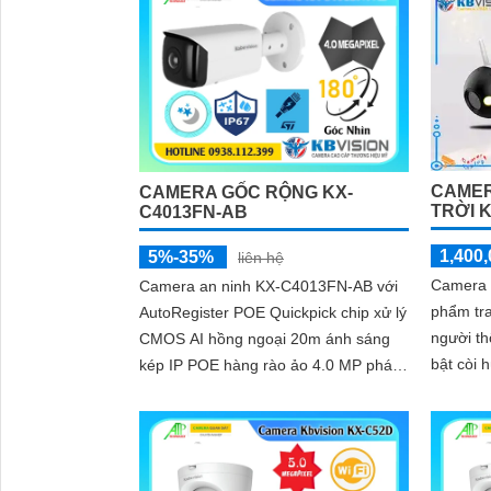
thông qua điện thoại di động
CAMER
CAMERA GỐC RỘNG KX-
TRỜI 
C4013FN-AB
1,400,
5%-35%
liên hệ
Camera 
Camera an ninh KX-C4013FN-AB với
phẩm tra
AutoRegister POE Quickpick chip xử lý
người th
CMOS AI hồng ngoại 20m ánh sáng
bật còi 
kép IP POE hàng rào ảo 4.0 MP phát
hiện xâm nhập. Sử
hiện người Smart IR
chip xử..