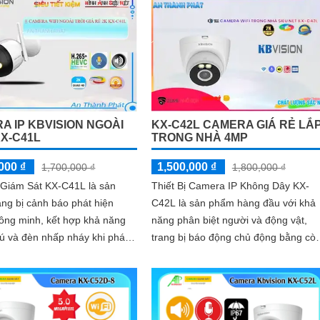
hợp micro và khe cắm thẻ nhớ 265G
A IP KBVISION NGOÀI
KX-C42L CAMERA GIÁ RẺ LẮ
KX-C41L
TRONG NHÀ 4MP
000 ₫
1,500,000 ₫
1,700,000 ₫
1,800,000 ₫
Giám Sát KX-C41L là sản
Thiết Bị Camera IP Không Dây KX-
ng bị cảnh báo phát hiện
C42L là sản phẩm hàng đầu với khả
ông minh, kết hợp khả năng
năng phân biệt người và động vật,
hú và đèn nhấp nháy khi phát
trang bị báo động chủ động bằng còi
 dụng công nghệ
và đèn, đảm bảo an ninh hiệu quả.
.
Sản phẩm có độ phân giải 4