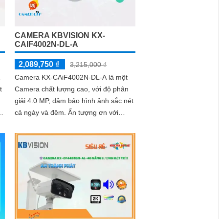
CAMERA KBVISION KX-
CAIF4002N-DL-A
2,089,750 ₫
3,215,000 ₫
Camera KX-CAiF4002N-DL-A là một
t
Camera chất lượng cao, với độ phân
giải 4.0 MP, đảm bảo hình ảnh sắc nét
cả ngày và đêm. Ấn tượng ơn với
ảm
những thông số là camera này có khả
năng...