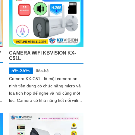
B
P
CAMERA WIFI KBVISION KX-
C51L
5%-35%
liên hệ
Camera KX-C51L là một camera an
ninh tiện dụng có chức năng micro và
loa tích hợp để nghe và nói cùng một
lúc. Camera có khả năng kết nối wifi
và sử dụng công nghệ ánh sáng kép
cho hình ảnh sắc nét đến 5