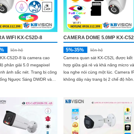
A WIFI KX-C52D-8
CAMERA DOME 5.0MP KX-C52
5%
5%-35%
liên hệ
liên hệ
KX-C52D-8 là camera cao
Camera quan sát KX-C52L được kết
độ phân giải 5.0 megapixel
hợp giữa giá rẻ và khả năng micro v
nh sắc nét. Trang bị công
loa nghe nói cùng một lúc. Camera IP
hống Ngược Sáng DWDR và
không dây này trang bị 2 chế độ hồn
ng Full Color 30m camera
ngoại và led trợ sáng giúp giám sát
...
ban đêm hiệu quả, thiết kế dome nh
gọn cho ra gốc nhìn rộng đáng để
tham khảo