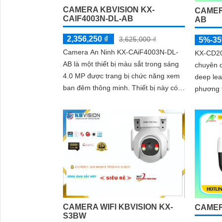
CAMERA KBVISION KX-
CAMER
CAIF4003N-DL-AB
AB
2,356,250 ₫
3,625,000 ₫
5%-3
Camera An Ninh KX-CAiF4003N-DL-
KX-CD20
AB là một thiết bị màu sắt trong sáng
chuyên d
4.0 MP được trang bị chức năng xem
deep lea
ban đêm thông minh. Thiết bị này có
phương tiện. Hỗ trợ P
khả năng hiển thị màu sắc cả vào
dây nguồn. Trang bị đèn Le
ban...
hình...
CAMERA WIFI KBVISION KX-
CAMER
S3BW