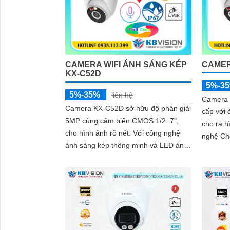
CAMERA WIFI ÁNH SÁNG KÉP
CAMER
KX-C52D
5%-3
5%-35%
liên hệ
Camera 
Camera KX-C52D sở hữu độ phân giải
cấp với 
5MP cùng cảm biến CMOS 1/2. 7",
cho ra hình ả
cho hình ảnh rõ nét. Với công nghệ
nghệ C
ánh sáng kép thông minh và LED ánh
thiếu sá
sáng ấm tầm xa 30m, thiết bị giúp
hoàn hảo
ghi...