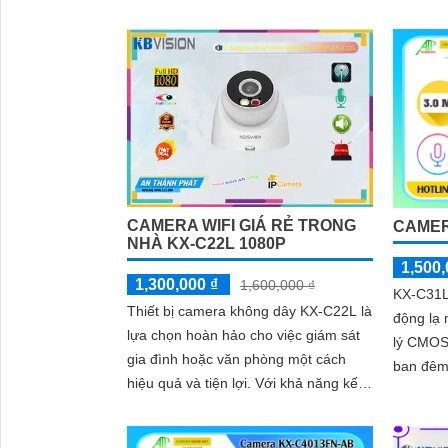
nước IP 67 tích hợp micro giúp thu âm
kèm với âm thanh
CAMERA WIFI GIÁ RẺ TRONG
CAMER
NHÀ KX-C22L 1080P
1,500,
1,300,000 ₫
1,600,000 ₫
KX-C31L
Thiết bị camera không dây KX-C22L là
động lạ 
lựa chọn hoàn hảo cho việc giám sát
lý CMOS
gia đình hoặc văn phòng một cách
ban đêm
hiệu quả và tiện lợi. Với khả năng kết
30m IP W
nối Wifi, camera này sẽ giúp bạn dễ
dàng theo dõi mọi hoạt động từ xa